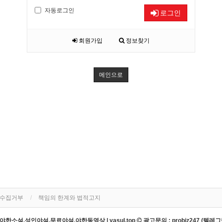
자동로그인
로그인
회원가입
정보찾기
메인으로
단수집거부
책임의 한계와 법적고지
한소설,성인야설,무료야설,야한동영상 | yasul.top
광고문의 : probiz247 (텔레그램