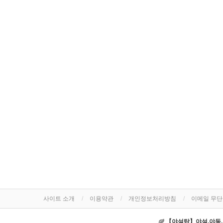
사이트 소개
이용약관
개인정보처리방침
이메일 무
【야설탑】야설,야동,야