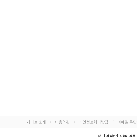
사이트 소개
이용약관
개인정보처리방침
이메일 무
【야설탑】야설,야동,야