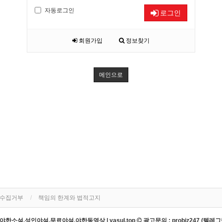
자동로그인
로그인
회원가입
정보찾기
메인으로
단수집거부
책임의 한계와 법적고지
한소설,성인야설,무료야설,야한동영상 | yasul.top
광고문의 : probiz247 (텔레그램