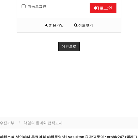
자동로그인
로그인
회원가입
정보찾기
메인으로
단수집거부
책임의 한계와 법적고지
한소설,성인야설,무료야설,야한동영상 | yasul.top
광고문의 : probiz247 (텔레그램