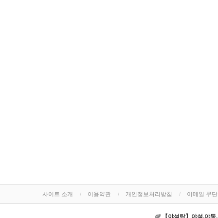
사이트 소개
이용약관
개인정보처리방침
이메일 무
【야설탑】야설,야동,야