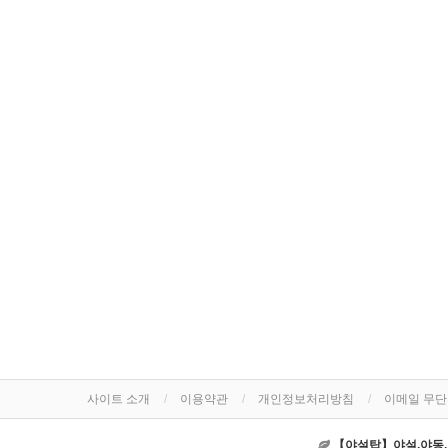
사이트 소개
이용약관
개인정보처리방침
이메일 무
【야설탑】야설,야동,야