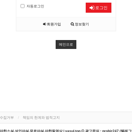
자동로그인
로그인
회원가입
정보찾기
메인으로
단수집거부
책임의 한계와 법적고지
한소설,성인야설,무료야설,야한동영상 | yasul.top
광고문의 : probiz247 (텔레그램