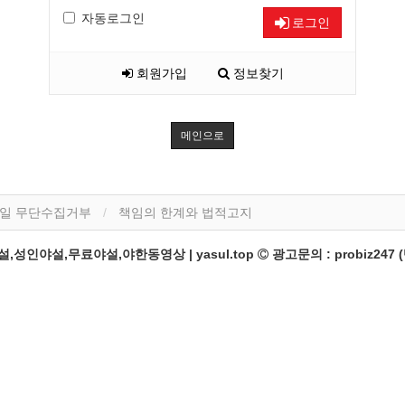
자동로그인
로그인
회원가입
정보찾기
메인으로
일 무단수집거부
책임의 한계와 법적고지
성인야설,무료야설,야한동영상 | yasul.top
광고문의 : probiz247 