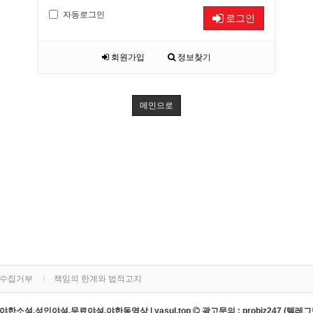
자동로그인
로그인
회원가입
정보찾기
메인으로
단수집거부
책임의 한계와 법적고지
한소설,성인야설,무료야설,야한동영상 | yasul.top
광고문의 : probiz247 (텔레그램