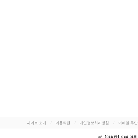
사이트 소개
이용약관
개인정보처리방침
이메일 무
【야설탑】야설,야동,야