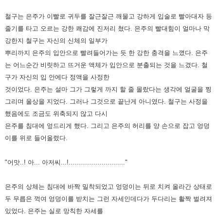
철구는 은주가 이빨로 귀두를 잘근잘근 깨물고 강하게 입술로 빨아대자 등
줄기를 타고 오르는 강한 쾌감에 진저리 쳤다. 은주의 빨대힘이 얼마나 막
강한지 철구는 자신의 신체의 일부가
뿌리까지 은주의 입안으로 빨려들어가는 듯 한 강한 충격을 느꼈다. 은주
는 어느순간 비릿하고 뜨거운 액체가 입안으로 분출되는 것을 느겼다.
철
구가 자신의 입 안에다 정액을 사정한
것이었다. 은주는 설마 그가 그렇게 까지 할 줄 몰랐다는 생각에 얼굴을 찡
그리며 울상을 지었다. 그러나 그것으로 끝난게 아니였다. 철구는 사정을
했음에도 조금도 위축되지 않고 다시
은주를 침대에 엎드리게 했다. 그리고 은주의 허리를 양 손으로 잡고 엉덩
이를 위로 들어올렸다.
"어맛..! 아... 아저씨...!............................."
은주의 상체는 침대에 바짝 밀착되었고 엉덩이는 뒤로 치켜 올라간 상태로
두 무릅은 꺽여 엉덩이를 받치는 그런 자세인데다가 두다리는 활짝 벌려져
있었다. 은주는 실로 망칙한 자세를