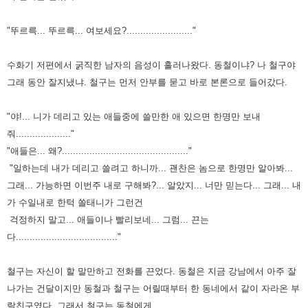
"뚜르륵... 뚜르륵... 여보세요?........................"
수화기 저편에서 굵직한 남자의 음성이 흘러나왔다.
동철이냐? 나 철구야
그래 동안 잘지냈냐.
철구는 먼저 안부를 묻고 바로 본론으로 들어갔다.
"야!... 니가 데리고 있는 애들중에 쓸만한 애 있으면 한명만 보내
줘...................."
"애들은... 왜?.............................................."
"일하는데 내가 데리고 쓸려고 하니까... 괜찬은 놈으로 한명만 알아봐...
그래... 가능하면 이번주 내로 구해봐?... 알았지... 너만 믿는다... 그래... 내
가 수일내로 한턱 쏠태니가 그런건
걱정하지 말고... 애들이나 빨리보네... 그럼... 끈는
다....................................."
철구는 자신이 할 말만하고 전화를 끈었다. 동철은 지금 강남에서 아주 잘
나가는 건달이지만 동철과 철구는 어릴때부터 한 동네에서 같이 자라온 부
랄친구였다. 그래서 철구는 동철에게