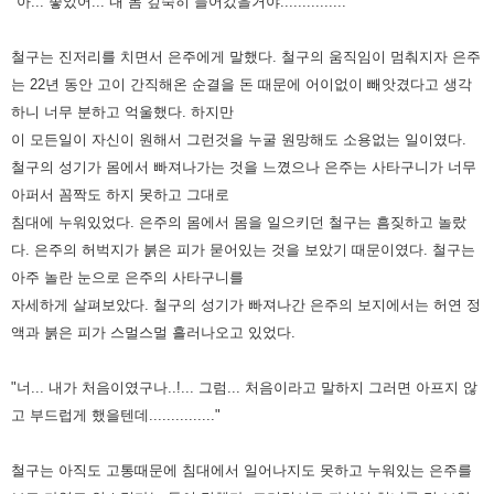
"아... 좋았어... 내 몸 깊숙히 들어갔을거야..............."
철구는 진저리를 치면서 은주에게 말했다. 철구의 움직임이 멈춰지자 은주
는 22년 동안 고이 간직해온 순결을 돈 때문에 어이없이 빼앗겼다고 생각
하니 너무 분하고 억울했다. 하지만
이 모든일이 자신이 원해서 그런것을 누굴 원망해도 소용없는 일이였다.
철구의 성기가 몸에서 빠져나가는 것을 느꼈으나 은주는 사타구니가 너무
아퍼서 꼼짝도 하지 못하고 그대로
침대에 누워있었다. 은주의 몸에서 몸을 일으키던 철구는 흠짖하고 놀랐
다. 은주의 허벅지가 붉은 피가 묻어있는 것을 보았기 때문이였다. 철구는
아주 놀란 눈으로 은주의 사타구니를
자세하게 살펴보았다. 철구의 성기가 빠져나간 은주의 보지에서는 허연 정
액과 붉은 피가 스멀스멀 흘러나오고 있었다.
"너... 내가 처음이였구나..!... 그럼... 처음이라고 말하지 그러면 아프지 않
고 부드럽게 했을텐데..............."
철구는 아직도 고통때문에 침대에서 일어나지도 못하고 누워있는 은주를