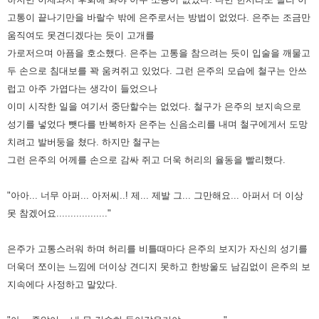
고통이 끝나기만을 바랄수 밖에 은주로서는 방법이 없었다. 은주는 조금만
움직여도 못견디겠다는 듯이 고개를
가로저으며 아픔을 호소했다. 은주는 고통을 참으려는 듯이 입술을 깨물고
두 손으로 침대보를 꽉 움켜쥐고 있었다. 그런 은주의 모습에 철구는 안쓰
럽고 아주 가엽다는 생각이 들었으나
이미
시작한 일을 여기서 중단할수는 없었다. 철구가 은주의 보지속으로
성기를 넣었다 뺏다를 반복하자 은주는 신음소리를 내며 철구에게서 도망
치려고 발버둥을 쳤다. 하지만 철구는
그런
은주의 어께를 손으로 감싸 쥐고 더욱 허리의 율동을 빨리했다.
"아아... 너무 아퍼... 아저씨..! 제... 제발 그... 그만해요... 아퍼서 더 이상
못 참겠어요.................."
은주가 고통스러워 하며 허리를 비틀때마다 은주의 보지가 자신의 성기를
더욱더 쪼이는 느낌에 더이상 견디지 못하고 한방울도 남김없이 은주의 보
지속에다 사정하고 말았다.