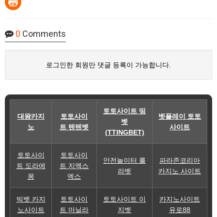
0
Comments
로그인한 회원만 댓글 등록이 가능합니다.
토토사이트 띵
대왕카지
토토사이
벳플레이 토토
벳
노
트 텐텐벳
사이트
(TTINGBET)
토토사이
토토사이
안전놀이터 룰
파라존코리아
트 도라에
트 지엑스
라벳
카지노 사이트
몽
엑스
빅벳 카지
토토사이
토토사이트 이
카지노사이트
노사이트
트 마닐라
지벳
유로88