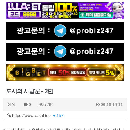
도시의 사냥꾼 - 2편
야설
0
7786
06.16 16:11
https://www.yasul.top
+ 152
하지만 이제와서 후회해 봐야 아무 소용이 없었다. 다만 한시라도 빨리 이