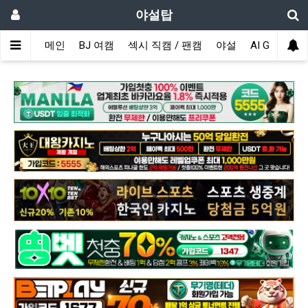
야설탑
메인
BJ 여캠
섹시 직캠 / 팬캠
야설
AI GIRL