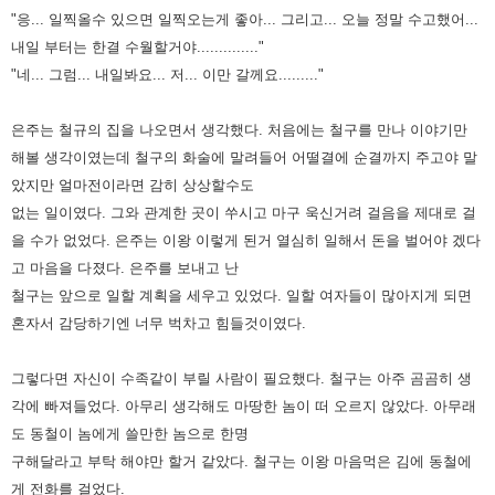
"응... 일찍올수 있으면 일찍오는게 좋아... 그리고... 오늘 정말 수고했어...
내일 부터는 한결 수월할거야.............."
"네... 그럼... 내일봐요... 저... 이만 갈께요........."
은주는 철규의 집을 나오면서 생각했다. 처음에는 철구를 만나 이야기만
해볼 생각이였는데 철구의 화술에 말려들어 어떨결에 순결까지 주고야 말
았지만 얼마전이라면 감히 상상할수도
없는 일이였다. 그와 관계한 곳이 쑤시고 마구 욱신거려 걸음을 제대로 걸
을 수가 없었다. 은주는 이왕 이렇게 된거 열심히 일해서 돈을 벌어야 겠다
고 마음을 다졌다.
은주를 보내고 난
철구는 앞으로 일할 계획을 세우고 있었다. 일할 여자들이 많아지게 되면
혼자서 감당하기엔 너무 벅차고 힘들것이였다.
그렇다면 자신이 수족같이 부릴 사람이 필요
했다. 철구는 아주 곰곰히 생
각에 빠져들었다. 아무리 생각해도 마땅한 놈이 떠 오르지 않았다. 아무래
도 동철이 놈에게 쓸만한 놈으로 한명
구해달라고 부탁 해야만 할거 같았다. 철구는 이왕
마음먹은 김에 동철에
게 전화를 걸었다.