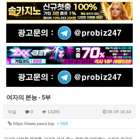
여자의 본능 - 5부
야설
0
13285
06.09 16:44
https://www.yasul.top
+ 568
그녀의 날씬한 몸매를 그대로 보여 주는 몸에 딱 달라붙는 소재의 옷감인