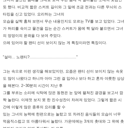
듯 했다.
비교적 짧은 스커트 길이와 그 밑에 조금 전과는 다른 무늬의 스
타킹을 신고 있었다.
요리하는 그녀의
모습을 살짝 훔쳐 보면서 무슨 내용인지도 모르는 TV를 보고 있었다.
그녀
가 허리를 숙이고 물건을 집는 순간 스커트가 몸에 짝 달라 붙으면서 그녀
의 엉덩이의 윤곽을 다 보여 주었다.
으레 있어야 할 팬티 선이 보이지 않는 게 특징이라면 특징이다.
"설마... 노팬티?........................................."
그는 속으로 이런 생각을 해보았지만, 요즘은 팬티 선이 보이지 않는 속옷
도 많이 나왔다고 하니까 아마 그런 걸 입어나 보다 하고 혼자 야릇한 상상
을 해본다.
2~30분의 시간이 지난 후
그를 부르는 소리에 식탁에 앉은 동현은 눈 앞에 펼쳐진 광경을 보고서 깜
짝 놀란다.
이제껏 보지 못 한 진수성찬이 차려져 있었다.
그렇게 짧은 시
간에 이렇게 많은 종류의 요리를 할 수
있는 그녀의 능력에 한편으로는 놀랐고
또 차려진 음식들의 모습이 너무
먹음직스럽고 또 아름다워서 놀랐다.
가운데에는 3개의 촛대와 그 위에 촛