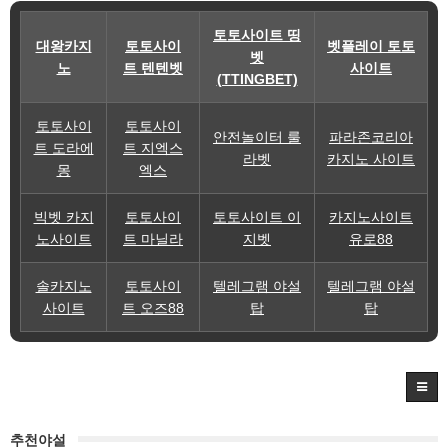
토토사이트 띵
대왕카지
토토사이
벳플레이 토토
벳
노
트 텐텐벳
사이트
(TTINGBET)
토토사이
토토사이
안전놀이터 룰
파라존코리아
트 도라에
트 지엑스
라벳
카지노 사이트
몽
엑스
빅벳 카지
토토사이
토토사이트 이
카지노사이트
노사이트
트 마닐라
지벳
유로88
솔카지노
토토사이
텔레그램 야설
텔레그램 야설
사이트
트 오즈88
탑
탑
추천야설