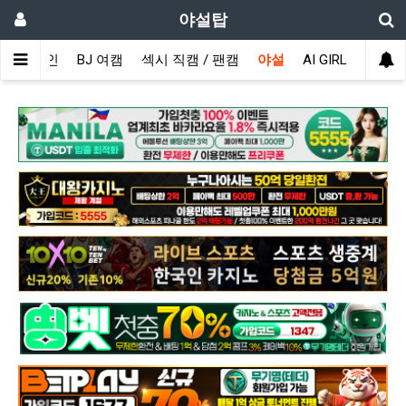
야설탑
메인
BJ 여캠
섹시 직캠 / 팬캠
야설
AI GIRL