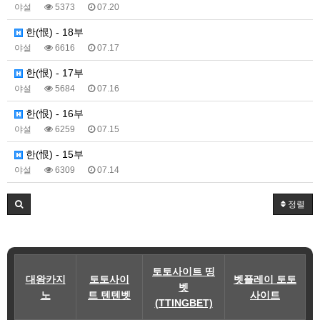
야설
5373
07.20
한(恨) - 18부
야설
6616
07.17
한(恨) - 17부
야설
5684
07.16
한(恨) - 16부
야설
6259
07.15
한(恨) - 15부
야설
6309
07.14
정렬
토토사이트 띵
대왕카지
토토사이
벳플레이 토토
벳
노
트 텐텐벳
사이트
(TTINGBET)