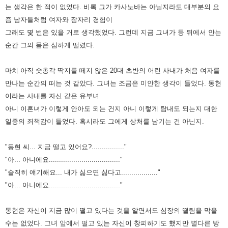
는 생각은 한 적이 없었다.
비록 그가 카사노바는 아닐지라도 대부분의 요
즘 남자들처럼 여자와 잠자리 경험이
그래도 몇 번은 있을 거로 생각했었다.
그런데 지금 그녀가 등 뒤에서 안는
순간 그의 몸은 심하게 떨렸다.
마치 아직 숫총각 딱지를 떼지 않은 20대 초반의 어린 사내가 처음 여자를
만나는 순간의 떠는 것 같았다.
그녀는 조금은 미안한 생각이 들었다.
동현
이라는 사내를 자신 같은 유부녀
아니 이혼녀가 이렇게 안아도 되는 건지 아니 이렇게 탐내도 되는지 대한
일종의 죄책감이 들었다.
혹시라도 그에게 상처를 남기는 건 아닌지.
"동현 씨... 지금 떨고 있어요?................"
"아... 아니에요..................................."
"솔직히 얘기해요... 내가 싫으면 싫다고.................."
"아... 아니에요..................................."
동현은 자신이 지금 많이 떨고 있다는 것을 알면서도 심장의 떨림을 막을
수는 없었다.
그녀 앞에서 떨고 있는 자신이 창피하기도 했지만 별다른 방