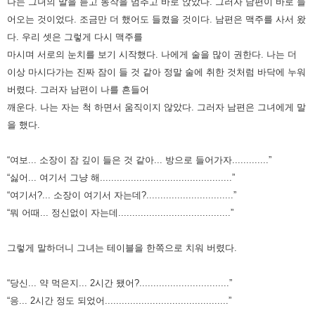
나는 그녀의 말을 듣고 동작을 멈추고 바로 앉았다. 그러자 남편이 바로 들
어오는 것이었다.
조금만 더 했어도 들켰을 것이다. 남편은 맥주를 사서 왔
다.
우리 셋은 그렇게 다시 맥주를
마시며 서로의 눈치를 보기 시작했다. 나에게 술을 많이 권한다.
나는 더
이상 마시다가는 진짜 잠이 들 것 같아 정말 술에 취한 것처럼 바닥에 누워
버렸다.
그러자 남편이 나를 흔들어
깨운다. 나는 자는 척 하면서 움직이지 않았다. 그러자 남편은 그녀에게 말
을 했다.
“여보... 소장이 잠 깊이 들은 것 같아... 방으로 들어가자.............”
“싫어... 여기서 그냥 해...............................................”
“여기서?... 소장이 여기서 자는데?...............................”
“뭐 어때... 정신없이 자는데........................................”
그렇게 말하더니 그녀는 테이블을 한쪽으로 치워 버렸다.
“당신... 약 먹은지... 2시간 됐어?................................”
“응... 2시간 정도 되었어............................................”