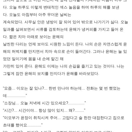
다.
오늘 하루도 이렇게 변태적인 섹스 놀음을 하며 하루의 해를 보낸
다.
오늘도 아침부터 아주 무더운 날씨는
계속되었다. 사무실 안은 냉방이 잘 되어 있어 밖으로 나가기가 싫다.
오늘
일과를 살펴보면서 서류를 검토하는데 윤해가 냉커피를 가지고 들어 온
다.
짧은 치마 아래로 보이는 윤해의
날씬한 다리는 언제 보아도 시원한 느낌이 든다.
나의 손은 자연스럽게 윤
해의 허벅지를 만지면서 치마 속으로 손이 들어간다.
그러나 윤해는 늘 있
었던 일이기에 몸을 내 손에 맡긴 채
가만히 있어 준다. 윤해도 이제는 나의 손길을 즐기고 있는 것이다.
나는
그렇게 잠깐 윤해의 보지를 만지다가 윤해를 바라보았다.
“요즘... 이모는 잘 있나?... 한번 만나야 하는데... 전화는 몇 번 했었는
데................”
“소장님... 오늘 저녁에 시간 있으세요?..............”
“시간?... 시간이야... 항상 많이 있지... 왜?........”
“이모부가 윤정이 취직시켜 주어... 고맙다고 술 한잔 대접한다고 집으로
초대를 했어요............”