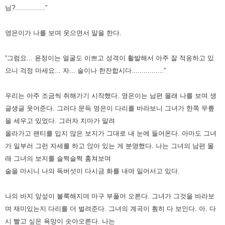
님?...............”
영은이가 나를 보며 웃으면서 말을 한다.
“그럼요... 윤정이는 얼굴도 이쁘고 성격이 활발해서 아주 잘 적응하고 있
으니 걱정 마세요... 자... 술이나 한잔합시다................”
우리는 아주 조금씩 취해가기 시작했다. 영은이는 남편 몰래 나를 보며 생
글생글 웃어준다.
그러다 문득 영은이 다리를 바라보니 그녀가 한쪽 무릎
을 세우고 있었다.
그러자 치마가 말려
올라가고 팬티를 입지 않은 보지가 그대로 내 눈에 들어온다.
아마도 그녀
가 일부러 그런 자세를 하고 앉아 있는 게 분명했다.
나는 그녀의 남편 몰
래 그녀의 보지를 슬쩍슬쩍 훔쳐보며
술을 마시니 나의 독버섯이 다시금 화를 내며 일어서고 있다.
나의 바지 앞섶이 불룩해지며 마구 부풀어 오른다. 그녀가 그것을 바라보
며 재미있는지 다리를 더 벌려준다.
그녀의 계곡이 훤히 다 보인다. 아. 다
시 빨고 싶은 욕망이 솟아오른다. 나는