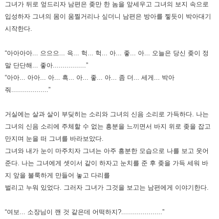
그녀가 뒤로 엎드리자 남편은 좆만 한 놈을 앞세우고 그녀의 보지 속으로
입성하자 그녀의 몸이 움찔거리나 싶더니
남편은 방아를 찧듯이 박아대기
시작한다.
“아아아아... 으으으... 윽... 헉... 헉... 아... 좋... 아... 오늘은 당신 좆이 정
말 단단해... 좋아.................”
“아아... 아아... 아... 흑... 아... 좋... 아... 좀 더... 세게... 박아
줘...................”
거실에는 살과 살이 부딪히는 소리와 그녀의 신음 소리로 가득하다.
나는
그녀의 신음 소리에 주체할 수 없는 흥분을 느끼면서 바지 위로 좆을 잡고
만지며 눈을 떠 그녀를 바라보았다.
그녀와 내가 눈이 마주치자 그녀는 아주 흥분한 모습으로 나를 보고 웃어
준다.
나는 그녀에게 셋이서 같이 하자고 눈치를 준 후 좆을 가득 세워 바
지 앞을 불룩하게 만들어 놓고 다리를
벌리고 누워 있었다.
그러자 그녀가 그것을 보고는 남편에게 이야기한다.
“여보... 소장님이 깬 것 같은데 어떡하지?.....................”