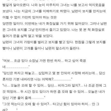
빨갛게 달아오른다. 나와 눈이 마주치자 그녀는 나를 보고서 억지웃음을
보낸다.
나는 지금의 그녀를 이해하기로 하였다. 남편이 보지를 만지는데
어쩔 수 없이 가만히 있어야 하는 것은
당연한 일이다.
이번에는 내가 화장실을 가기 위해 일어섰다. 그러나 남편
은 그녀의 보지를 그냥 만지면서 즐기고 있었다.
나는 못 본 척 화장실로
들어가 문을 살짝 열고 밖을 보았다.
남편이 그녀의 가랑이를 벌리고 보지를 빨고 있다.
한참을 그렇게 보지를
빨더니 남편이 고개를 들더니 남편의 말소리가 들린다.
“여보... 조금 있다 소장님 가면 한번 하자... 하고 싶어 죽겠
네.......................”
“당신은 하자고 해놓고... 삽입하고 몇 분 안되어 사정해 버리는데... 당신
혼자만 기분 내버리면 나는 어떡해?..................”
“나... 오늘은 오래 할 수 있어... 당신... 비아그라 알지?... 나 조금 전에 그
것 먹었어...
두 시간 정도 있다가 하면 좀 오래 할 수 있어... 오늘은 내가
당신 기분 풀어 줄께.............”
“그것 먹는다고 오래 할 수 있어?... 타고난 힘이 있어야 하지... 안 그
래?.........”