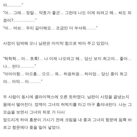
아............”
“아... 그래... 정말... 약효가 좋군... 그런데 나도 이제 되려고 해... 싸도 되
겠어?..................”
“아... 여보... 우리 같이해요... 조금만 더 쑤셔줘........”
사정이 임박해 오니 남편은 마지막 힘으로 박아 주고 있었다.
“헉헉헉... 아... 흐훅!... 나 이제 나오려고 해... 당신 보지 최고야... 좋아...
나... 싼다............”
“아아아항... 아으흥... 으으... 윽... 허응허응... 허아앙... 당신 좆이 최고
야... 아악... 아..........”
두 사람이 동시에 클라이맥스에 오른 듯하였다. 남편이 사정을 끝냈는지
몸에서 떨어진다.
정액이 그녀의 허벅지를 타고 마구 흘러내린다.
나는 그
모습을 보면서 그녀의 뒤로 가 다시
엎드리게 하여 흥분이 가시기 전에 크림을 내 좆과 그녀의 항문에 듬뿍 바
르고
항문에다 좆을 밀어 넣었다.