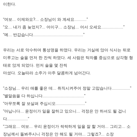
이한다.
“여보... 이제와요?... 소장님이 와 계세요..........”
“오... 내가 좀 늦었지?... 어이구... 소장님... 어서 오세요..................”
“예... 반갑습니다.........................................”
우리는 서로 악수하며 통성명을 하였다. 우리는 거실에 앉아 식사는 뒤로
미루고는 술을 먼저 한 잔씩 하였다.
세 사람은 탁자를 중심으로 삼각형 형
태로 앉게 되었다. 먼저 술을 몇 잔씩
마셨다.
오늘따라 소주가 아주 달콤하게 넘어간다.
“소장님... 우리 애를 좋은 데... 취직시켜주어 정말 고맙습니다...............”
“별말씀을 다 하십니다..................................”
“아무쪼록 잘 보살펴 주십시오........................”
“아닙니다... 윤정이가 일을 잘하고 있으니... 걱정은 안 하셔도 될 겁니
다.................”
“그래요... 여보... 우리 윤정이가 싹싹하게 일을 잘 할 거야... 그리고... 소
장님께서 돌봐주시니 걱정은 안 해도 될 거야... 그렇죠?... 소장