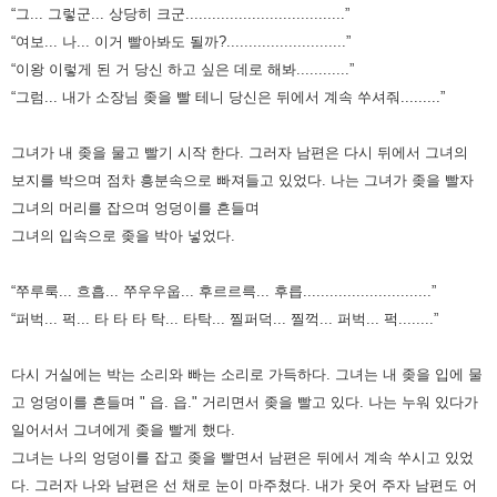
“그... 그렇군... 상당히 크군....................................”
“여보... 나... 이거 빨아봐도 될까?...........................”
“이왕 이렇게 된 거 당신 하고 싶은 데로 해봐............”
“그럼... 내가 소장님 좆을 빨 테니 당신은 뒤에서 계속 쑤셔줘.........”
그녀가 내 좆을 물고 빨기 시작 한다. 그러자 남편은 다시 뒤에서 그녀의
보지를 박으며 점차 흥분속으로 빠져들고 있었다.
나는 그녀가 좆을 빨자
그녀의 머리를 잡으며 엉덩이를 흔들며
그녀의 입속으로 좆을 박아 넣었다.
“쭈루룩... 흐흡... 쭈우우웁... 후르르륵... 후릅.............................”
“퍼벅... 퍽... 타 타 타 탁... 타탁... 찔퍼덕... 찔꺽... 퍼벅... 퍽........”
다시 거실에는 박는 소리와 빠는 소리로 가득하다.
그녀는 내 좆을 입에 물
고 엉덩이를 흔들며 " 읍. 읍." 거리면서 좆을 빨고 있다.
나는 누워 있다가
일어서서 그녀에게 좆을 빨게 했다.
그녀는 나의 엉덩이를 잡고 좆을 빨면서 남편은 뒤에서 계속 쑤시고 있었
다. 그러자 나와 남편은 선 채로 눈이 마주쳤다.
내가 웃어 주자 남편도 어