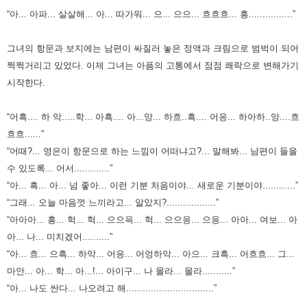
“아... 아파... 살살해... 아... 따가워... 으... 으으... 흐흐흐... 흥................”
그녀의 항문과 보지에는 남편이 싸질러 놓은 정액과 크림으로 범벅이 되어
쩍쩍거리고 있었다.
이제 그녀는 아픔의 고통에서 점점 쾌락으로 변해가기
시작한다.
“어흑.... 하 악.....학... 아흑.... 아...앙... 하흐..흑.... 어응... 하아하..앙....흐
흐흐......”
“어때?... 영은이 항문으로 하는 느낌이 어떠냐고?... 말해봐... 남편이 들을
수 있도록... 어서.............”
“아... 흑... 아... 넘 좋아... 이런 기분 처음이야... 새로운 기분이야............”
“그래... 오늘 마음껏 느끼라고... 알았지?..................”
“아아아... 흥... 헉... 헉... 으으윽... 헉... 으으응... 으응... 아아... 여보... 아
아... 나... 미치겠어..........”
“아... 흐... 으흑... 하악... 어응... 어엉하악... 아으... 크흑... 어흐흐... 그...
마안... 아... 학... 아...!... 아이구... 나 몰라... 몰라...........”
“아... 나도 싼다... 나오려고 해................................”