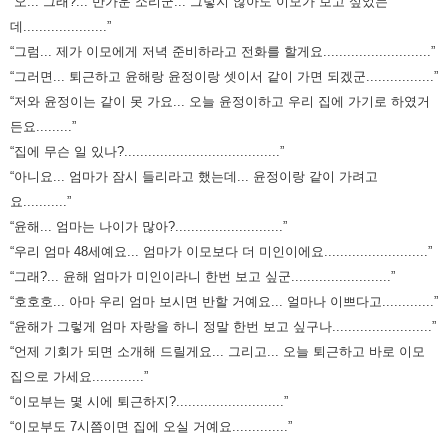
“오... 그래?... 반가운 소리군... 그렇지 않아도 이모가 보고 싶었는
데.....................”
“그럼... 제가 이모에게 저녁 준비하라고 전화를 할게요...........................”
“그러면... 퇴근하고 윤해랑 윤정이랑 셋이서 같이 가면 되겠군.................”
“저와 윤정이는 같이 못 가요... 오늘 윤정이하고 우리 집에 가기로 하였거
든요.........”
“집에 무슨 일 있나?.......................................”
“아니요... 엄마가 잠시 들리라고 했는데... 윤정이랑 같이 가려고
요...........”
“윤해... 엄마는 나이가 많아?...........................”
“우리 엄마 48세예요... 엄마가 이모보다 더 미인이에요..........................”
“그래?... 윤해 엄마가 미인이라니 한번 보고 싶군.........................”
“호호호... 아마 우리 엄마 보시면 반할 거예요... 얼마나 이쁘다고.............”
“윤해가 그렇게 엄마 자랑을 하니 정말 한번 보고 싶구나.........................”
“언제 기회가 되면 소개해 드릴게요... 그리고... 오늘 퇴근하고 바로 이모
집으로 가세요.............”
“이모부는 몇 시에 퇴근하지?...........................”
“이모부도 7시쯤이면 집에 오실 거예요..............”