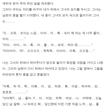
색하게 웃어 주며 하던 일을 계속했다.
그러다 우리는 자리를 바꾸어 내가 뒤에서 그녀의 보지를 쑤시고, 그녀는
남편의 좆을 빨기 시작했다.
내 좆이 그녀의 보지 속으로 들어가자 그녀
는..........
“으... 꼬옥... 조이는 느낌... 이야... 아... 흑... 속이 꽉 차는 게 너무 좋아...
아아.................”
“아아... 아아... 아... 흑... 아... 좋... 아... 세게... 박아 줘...............”
“아아아아... 악!... 으으으으... 헉헉헉... 아아아... 아흑... 으으응.....”
나는 그녀의 뒤에서 박아주다가 방으로 들어가 화장품 크림을 가지고 나왔
다.
그러자 남편이 다시 뒤에서 박아대고 있었다. 나는 그들 옆에서 그들을
바라보며 혼자 좆을 잡고 흔들었다.
“어흑... 하 악... 학... 아흑... 아... 앙... 하흐... 흑... 어응... 하아하... 앙...
흐흐흐................”
“아아학!!... 넘... 좋아..!!... 아... 아앙... 하학... 여보... 나... 어떡해... 오늘
당신 넘 잘해... 나 되려고 해... 당신한테 이런 기분 처음 느껴... 넘... 좋