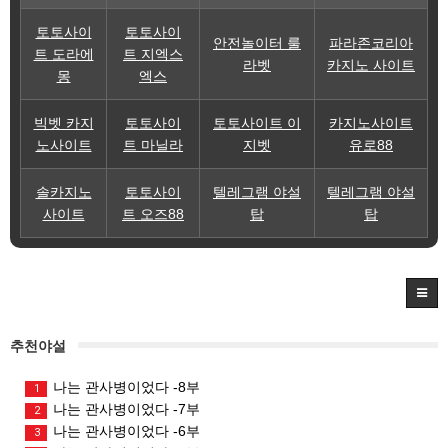
토토사이
토토사이
안전놀이터 룰
파라존코리아
트 도라에
트 지엑스
라벳
카지노 사이트
몽
엑스
빅벳 카지
토토사이
토토사이트 이
카지노사이트
노사이트
트 마닐라
지벳
유로88
솔카지노
토토사이
텔레그램 야설
텔레그램 야설
사이트
트 오즈88
탑
탑
추천야설
나는 관사병이었다 -8부
1
나는 관사병이었다 -7부
2
나는 관사병이었다 -6부
3