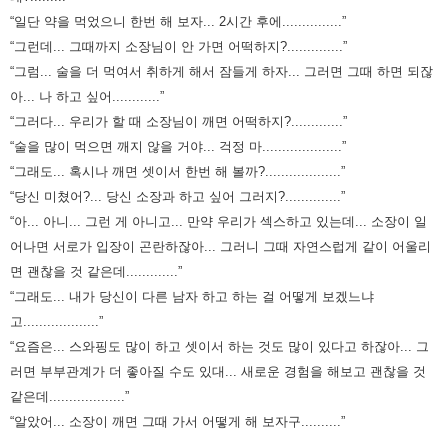
“일단 약을 먹었으니 한번 해 보자... 2시간 후에...............”
“그런데... 그때까지 소장님이 안 가면 어떡하지?..............”
“그럼... 술을 더 먹여서 취하게 해서 잠들게 하자... 그러면 그때 하면 되잖
아... 나 하고 싶어............”
“그러다... 우리가 할 때 소장님이 깨면 어떡하지?.............”
“술을 많이 먹으면 깨지 않을 거야... 걱정 마....................”
“그래도... 혹시나 깨면 셋이서 한번 해 볼까?...................”
“당신 미쳤어?... 당신 소장과 하고 싶어 그러지?..............”
“아... 아니... 그런 게 아니고... 만약 우리가 섹스하고 있는데... 소장이 일
어나면 서로가 입장이 곤란하잖아...
그러니 그때 자연스럽게 같이 어울리
면 괜찮을 것 같은데.............”
“그래도... 내가 당신이 다른 남자 하고 하는 걸 어떻게 보겠느냐
고...................”
“요즘은... 스와핑도 많이 하고 셋이서 하는 것도 많이 있다고 하잖아... 그
러면 부부관계가 더 좋아질 수도 있대... 새로운 경험을 해보고 괜찮을 것
같은데...................”
“알았어... 소장이 깨면 그때 가서 어떻게 해 보자구..........”