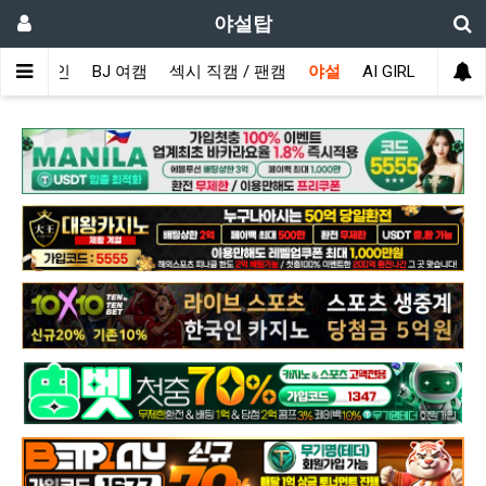
야설탑
메인
BJ 여캠
섹시 직캠 / 팬캠
야설
AI GIRL