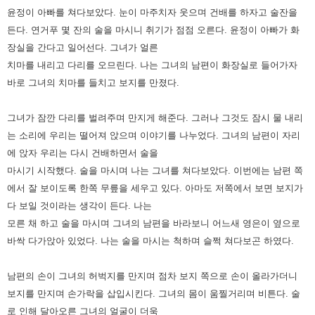
윤정이 아빠를 쳐다보았다.
눈이 마주치자 웃으며 건배를 하자고 술잔을
든다. 연거푸 몇 잔의 술을 마시니 취기가 점점 오른다.
윤정이 아빠가 화
장실을 간다고 일어선다. 그녀가 얼른
치마를 내리고 다리를 오므린다.
나는 그녀의 남편이 화장실로 들어가자
바로 그녀의 치마를 들치고 보지를 만졌다.
그녀가 잠깐 다리를 벌려주며 만지게 해준다.
그러나 그것도 잠시 물 내리
는 소리에 우리는 떨어져 앉으며 이야기를 나누었다.
그녀의 남편이 자리
에 앉자 우리는 다시 건배하면서 술을
마시기 시작했다.
술을 마시며 나는 그녀를 쳐다보았다. 이번에는 남편 쪽
에서 잘 보이도록 한쪽 무릎을 세우고 있다.
아마도 저쪽에서 보면 보지가
다 보일 것이라는 생각이 든다.
나는
모른 채 하고 술을 마시며 그녀의 남편을 바라보니 어느새 영은이 옆으로
바싹 다가앉아 있었다.
나는 술을 마시는 척하며 슬쩍 쳐다보곤 하였다.
남편의 손이 그녀의 허벅지를 만지며 점차 보지 쪽으로 손이 올라가더니
보지를 만지며 손가락을 삽입시킨다.
그녀의 몸이 움찔거리며 비튼다.
술
로 인해 달아오른 그녀의 얼굴이 더욱