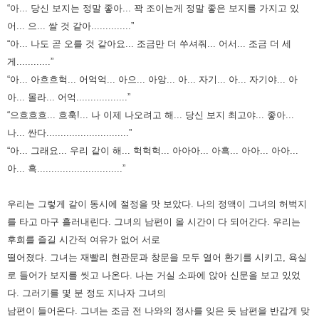
“아... 당신 보지는 정말 좋아... 꽉 조이는게 정말 좋은 보지를 가지고 있
어... 으... 쌀 것 같아..............”
“아... 나도 곧 오를 것 같아요... 조금만 더 쑤셔줘... 어서... 조금 더 세
게............”
“아... 아흐흐헉... 어억억... 아으... 아앙... 아... 자기... 아... 자기야... 아
아... 몰라... 어억..................”
“으흐흐흐... 흐훅!... 나 이제 나오려고 해... 당신 보지 최고야... 좋아...
나... 싼다.............................”
“아... 그래요... 우리 같이 해... 헉헉헉... 아아아... 아흑... 아아... 아아...
아... 흑..............................”
우리는 그렇게 같이 동시에 절정을 맛 보았다. 나의 정액이 그녀의 허벅지
를 타고 마구 흘러내린다.
그녀의 남편이 올 시간이 다 되어간다. 우리는
후희를 즐길 시간적 여유가 없어 서로
떨어졌다.
그녀는 재빨리 현관문과 창문을 모두 열어 환기를 시키고, 욕실
로 들어가 보지를 씻고 나온다.
나는 거실 소파에 앉아 신문을 보고 있었
다. 그러기를 몇 분 정도 지나자 그녀의
남편이 들어온다.
그녀는 조금 전 나와의 정사를 잊은 듯 남편을 반갑게 맞