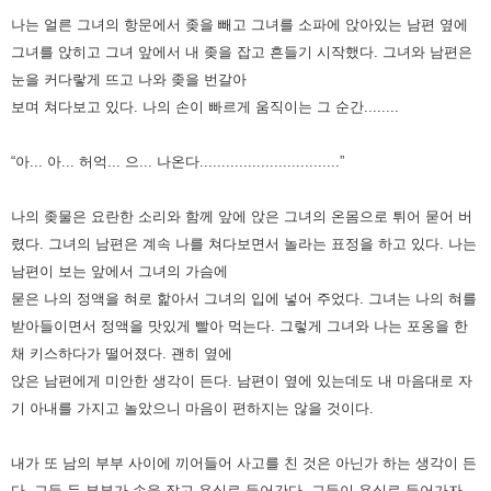
나는 얼른 그녀의 항문에서 좆을 빼고 그녀를 소파에 앉아있는 남편 옆에
그녀를 앉히고
그녀 앞에서 내 좆을 잡고 흔들기 시작했다. 그녀와 남편은
눈을 커다랗게 뜨고 나와 좆을 번갈아
보며 쳐다보고 있다.
나의 손이 빠르게 움직이는 그 순간........
“아... 아... 허억... 으... 나온다................................”
나의 좆물은 요란한 소리와 함께 앞에 앉은 그녀의 온몸으로 튀어 묻어 버
렸다.
그녀의 남편은 계속 나를 쳐다보면서 놀라는 표정을 하고 있다.
나는
남편이 보는 앞에서 그녀의 가슴에
묻은 나의 정액을 혀로 핥아서 그녀의 입에 넣어 주었다.
그녀는 나의 혀를
받아들이면서 정액을 맛있게 빨아 먹는다. 그렇게 그녀와 나는 포옹을 한
채 키스하다가 떨어졌다.
괜히 옆에
앉은 남편에게 미안한 생각이 든다.
남편이 옆에 있는데도 내 마음대로 자
기 아내를 가지고 놀았으니 마음이 편하지는 않을 것이다.
내가 또 남의 부부 사이에 끼어들어 사고를 친 것은 아닌가 하는 생각이 든
다. 그들 두 부부가 손을 잡고 욕실로 들어간다.
그들이 욕실로 들어가자