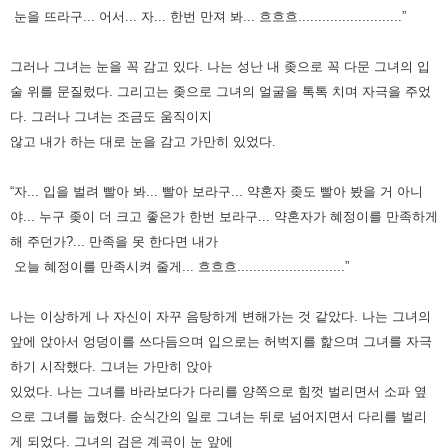
눈을 뜨라구... 어서... 자... 한번 만져 봐... 흐흐흐..........................”
그러나 그녀는 눈을 꼭 감고 있다. 나는 성난 내 좆으로 꼭 다문 그녀의 입
술 위를 문질렀다.
그리고는 좆으로 그녀의 얼굴을 톡톡 치며 자극을 주었
다.
그러나 그녀는 조금도 움직이지
않고 내가 하는 대로 눈을 감고 가만히 있었다.
“자... 입을 벌려 빨아 봐... 빨아 보라구... 약혼자 좆도 빨아 봤을 거 아니
야... 누구 좆이 더 크고 좋은가 한번 보라구...
약혼자가 혜정이를 만족하게
해 주던가?... 만족을 못 한다면 내가
오늘 혜정이를 만족시켜 줄게... 흐흐흐...........................”
나는 이상하게 나 자신이 자꾸 음탕하게 변해가는 것 같았다.
나는 그녀의
앞에 앉아서 엉덩이를 쓰다듬으며 입으로는 허벅지를 핥으며 그녀를 자극
하기 시작했다.
그녀는 가만히 앉아
있었다. 나는 그녀를 바라보다가 다리를 양쪽으로 힘껏 벌리면서 소파 옆
으로 그녀를 눕혔다.
순식간의 일로 그녀는 뒤로 넘어지면서 다리를 벌리
게 되었다. 그녀의 검은 계곡이 눈 앞에