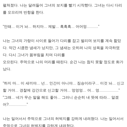
펼쳐졌다.
나는 달려들어 그녀의 보지를 빨기 시작했다. 그녀는 다시 다리
를 오므리며 반항을 한다.
“안돼... 이거 놔... 하지마... 제발... 흑흑흑... 어어엉..........”
나는 그녀의 가랑이 사이로 들어가 다리를 잡고 벌리며 보지를 계속 핥았
다.
약간 시큼한 냄새가 났지만, 그 냄새는 오히려 나의 성욕을 자극하였
다. 다시 그녀가 몸부림을 치며 다리를
오므린다.
주먹으로 나의 머리를 때린다. 순간 나는 참지 못할 정도로 화가
났다.
“하지 마... 이 새끼야... 넌... 인간이 아니야... 짐승이라구... 이것 놔... 신고
할 거야...
경찰에 강간으로 신고할 거야... 엉엉엉... 어... 엉.................”
“그래... 네가 무슨 말을 해도 좋아... 그러니 순순히 내 뜻에 따라... 알겠
어?................”
나는 일어서서 주먹으로 그녀의 허벅지를 강하게 내려쳤다.
나는 일어서서
주먹으로 그녀의 허벅지를 강하게 내려쳤다.