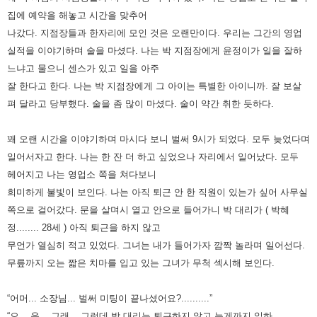
집에 예약을 해놓고 시간을 맞추어
나갔다. 지점장들과 한자리에 모인 것은 오랜만이다.
우리는 그간의 영업
실적을 이야기하며 술을 마셨다.
나는 박 지점장에게 윤정이가 일을 잘하
느냐고 물으니 센스가 있고 일을 아주
잘 한다고 한다.
나는 박 지점장에게 그 아이는 특별한 아이니까. 잘 보살
펴 달라고 당부했다. 술을 좀 많이 마셨다.
술이 약간 취한 듯하다.
꽤 오랜 시간을 이야기하며 마시다 보니 벌써 9시가 되었다. 모두 늦었다며
일어서자고 한다.
나는 한 잔 더 하고 싶었으나 자리에서 일어났다. 모두
헤어지고 나는 영업소 쪽을 쳐다보니
희미하게 불빛이 보인다.
나는 아직 퇴근 안 한 직원이 있는가 싶어 사무실
쪽으로 걸어갔다.
문을 살며시 열고 안으로 들어가니 박 대리가 ( 박혜
정........ 28세 ) 아직 퇴근을 하지 않고
무언가 열심히 적고 있었다.
그녀는 내가 들어가자 깜짝 놀라며 일어선다.
무릎까지 오는 짧은 치마를 입고 있는 그녀가 무척 섹시해 보인다.
“어머... 소장님... 벌써 미팅이 끝나셨어요?..........”
“으... 응... 그래... 그런데 박 대리는 퇴근하지 않고 늦게까지 일하