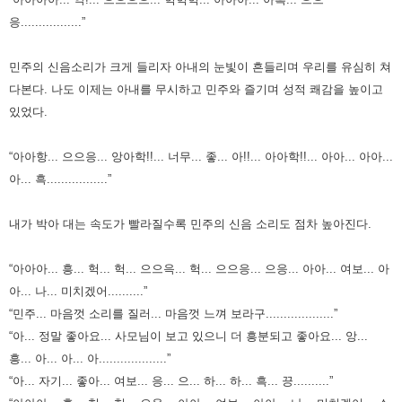
응.................”
민주의 신음소리가 크게 들리자 아내의 눈빛이 흔들리며 우리를 유심히 쳐
다본다.
나도 이제는 아내를 무시하고 민주와 즐기며 성적 쾌감을 높이고
있었다.
“아아항... 으으응... 앙아학!!... 너무... 좋... 아!!... 아아학!!... 아아... 아아...
아... 흑.................”
내가 박아 대는 속도가 빨라질수록 민주의 신음 소리도 점차 높아진다.
“아아아... 흥... 헉... 헉... 으으윽... 헉... 으으응... 으응... 아아... 여보... 아
아... 나... 미치겠어..........”
“민주... 마음껏 소리를 질러... 마음껏 느껴 보라구...................”
“아... 정말 좋아요... 사모님이 보고 있으니 더 흥분되고 좋아요... 앙...
흥... 아... 아... 아...................”
“아... 자기... 좋아... 여보... 응... 으... 하... 하... 흑... 끙..........”