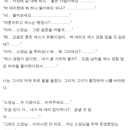
“네... 저한테 잘 대해 줘요... 좋은 사람이에요...............”
“박 대리한테 뭐 하나 물어봐도 되나?..........................”
“네... 물어보세요.................................”
“약혼자하고 섹스는 했었나?..................”
“어머... 소장님... 그런 질문을 어떻게......”
“왜... 요즘은 혼전 섹스가 유행이잖아... 박 대리도 섹스 경험 많을 것 같은
데?..........”
“어머... 소장님 술 취하셨나 봐... 왜 그러세요?.............”
“섹스 경험이 없다면... 내가 좀 가르쳐 줄까?... 요즘 남자들 섹스 경험 많
은 여자들 좋아한다면서............”
나는 그녀의 어깨 위로 팔을 둘렀다. 그러자 그녀가 흠칫하며 나를 바라본
다.
“소장님... 저 가겠어요... 비켜주세요......”
“조금 있다 가... 내가 박 대리 잡아먹나?... 겁낼 것 없
어............................”
“그래도 소장님... 이러시면 안 되죠... 저는 소장님을 무척 존경했었는