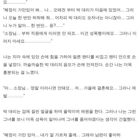
요...............”
“혜정이 가만있어 봐... 나... 오래전 부터 박 대리가 마음에 있었어... 그러
니 오늘 한 번만 허락해 줘...
어차피 박 대리도 숫처녀는 아니잖아... 그러
니 누가 알아... 한 번만... 응?......”
“소장님... 부하 직원에게 이러면 안 되죠... 이건 성폭행이에요... 그러니 이
러지 마세요.....................”
나는 치마 속에 있던 손에 힘을 가하여 얼른 팬티를 비집고 팬티 안으로 손
을 넣었다.
까슬까슬한 박 대리의 음모가 손에 만져진다. 순간 나는 더욱
흥분되는 걸 느꼈다.
“아... 소장님... 정말 이러시면 안돼요... 저... 가을에 결혼해요... 그러니 제
발.............”
박 대리는 겁에 질린 얼굴을 하며 울먹이며 애원을 한다.
그러나 나는 그런
그녀를 보니 더욱 성욕이 일어나며 그녀를 품어야겠다는 생각이 간절했다.
“혜정이 가만 있어... 내가 잘 가르쳐 줄께... 그래야 남편이 좋아하