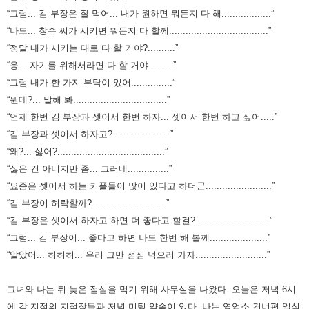
“그럼... 김 부장은 잘 먹어... 내가 원하면 뭐든지 다 해..................”
“나도... 창수 씨가 시키면 뭐든지 다 할께....................................”
“정말 내가 시키는 대로 다 할 거야?..........”
“응... 자기를 위해서라면 다 할 거야.........”
“그럼 내가 한 가지 부탁이 있어...............”
“뭔데?... 말해 봐..................................”
“언제 한번 김 부장과 셋이서 한번 하자... 셋이서 한번 하고 싶어.....”
“김 부장과 셋이서 하자고?.....................”
“왜?... 싫어?.......................................”
“싫은 건 아니지만 좀... 그러네...............”
“요즘은 셋이서 하는 커플들이 많이 있다고 하더군........................”
“김 부장이 허락할까?...........................”
“김 부장은 셋이서 하자고 하면 더 좋다고 할걸?...........................”
“그럼... 김 부장이... 좋다고 하면 나도 한번 해 볼께.....................”
“알았어... 허허허... 우리 그만 점심 먹으러 가자..........................”
그녀와 나는 뒤 늦은 점심을 먹기 위해 사무실을 나왔다.
오늘은 저녁 6시
에 각 지점의 지점장들과 저녁 미팅 약속이 있다.
나는 영업소 건너편 일식