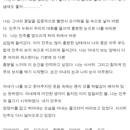
냄새도 좋아...............”
나는 그녀의 콩알을 집중적으로 빨면서 손가락을 질 속으로 넣어 버렸
다.
민주가 누워서 우리의 대화를 들으며 흥분한 눈으로 나를 바라본
다.
나는 민주를 엎드리게 하여 뒤에서 바로
삽입에 들어갔다.
이미 민주는 많이 흥분한 상태여서 나의 좆은 아주 부드
럽게 민주의 보지 속으로 미끄러져 들어간다.
나는 아내가 보는 앞에서 다
른 여자와 섹스한다는 기분에 또 다른
흥분을 느끼며 이 순간을 만끽하고 싶었다.
나는 서서히. 그리고 힘차게 민
주의 보지를 박기 시작했다. 순간 아내의 눈과 나의 눈이 마주쳤다.
아내가 나를 보고 웃어주지만 웃음 속에는 왠지 모를 허탈감이 베어져 있
는 듯하였다.
아내에게 미안한 생각이 들지만 이미 엎질러진 물, 나는 민주
와 즐기기 시작하였다.
내가 민주의
엉덩이를 잡고 박아대는 모습을 아내는 물끄러미 바라보고 있었다. 서서히
민주도 다시 달아오르고 있었다.
“아아아아... 악!... 으으으으... 헉헉헉... 아아아... 아흑... 으으