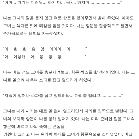
“어머... 거기는 더러워... 하지 마... 응?... 하지마.........................”
나는 그녀의 말을 듣지 않고 혀로 항문을 핥아주면서 빨아 주었다. 아마도
그녀는 색다른 맛에 쾌감을 얻을 것이다.
나는 항문을 집중적으로 빨면서
손가락으로는 음핵을 자극하였다.
“아... 흐... 흐... 흥... 앙... 아아아... 아............”
“아... 이상해... 아... 응... 앙... 앙...................”
나는 어느 정도 그녀를 흥분시켜놓고, 항문 섹스를 할 생각이었다. 나는 그
녀를 일으켜 세우며 소파를 잡고 엎드리게 하였다.
“지숙이 일어나 소파를 잡고 엎드려봐... 다리를 벌리고.................”
그녀는 내가 시키는 대로 말 없이 엎드리면서 다리를 양쪽으로 벌린다. 그
녀의 보지와 항문이 나를 향해 벌어져 있다.
나는 미리 준비한 젤을 그녀의
항문에 바르고 나의 좆에는 콘돔을
끼웠다.
그리고 나는 손가락 하나를 그녀의 항문속으로 집어넣었다.
미끄