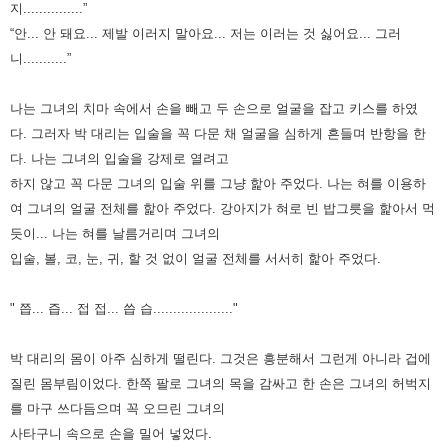
지...............”
“안... 안 돼요... 제발 이러지 말아요... 저는 이러는 것 싫어요... 그러
니...........”
나는 그녀의 치마 속에서 손을 빼고 두 손으로 얼굴을 잡고 키스를 하였
다.
그러자 박 대리는 입술을 꼭 다문 채 얼굴을 심하게 흔들며 반항을 한
다.
나는 그녀의 입술을 강제로 열려고
하지 않고 꼭 다문 그녀의 입술 위를 그냥 핥아 주었다.
나는 혀를 이용하
여 그녀의 얼굴 전체를 핥아 주었다. 강아지가 혀로 빈 밥그릇을 핥아서 먹
듯이...
나는 혀를 날름거리며 그녀의
입술, 볼, 코, 눈, 귀, 할 것 없이 얼굴 전체를 서서히 핥아 주었다.
" 쯥... 즙... 접 접... 씁 습...................."
박 대리의 몸이 아주 심하게 떨린다. 그것은 흥분해서 그런게 아니라 겁에
질린 몸부림이었다.
한쪽 팔로 그녀의 목을 감싸고 한 손은 그녀의 허벅지
를 마구 쓰다듬으며 꼭 오므린 그녀의
사타구니 속으로 손을 밀어 넣었다.