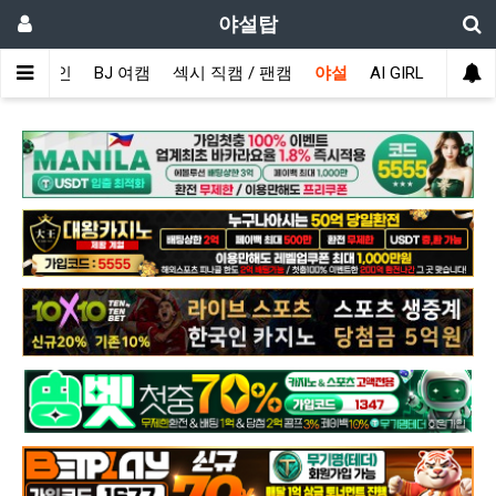
야설탑
메인
BJ 여캠
섹시 직캠 / 팬캠
야설
AI GIRL