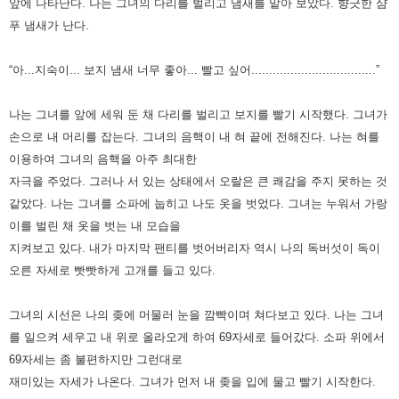
앞에 나타난다. 나는 그녀의 다리를 벌리고 냄새를 맡아 보았다. 향긋한 샴
푸 냄새가 난다.
“아...지숙이... 보지 냄새 너무 좋아... 빨고 싶어...................................”
나는 그녀를 앞에 세워 둔 채 다리를 벌리고 보지를 빨기 시작했다. 그녀가
손으로 내 머리를 잡는다.
그녀의 음핵이 내 혀 끝에 전해진다. 나는 혀를
이용하여 그녀의 음핵을 아주 최대한
자극을 주었다.
그러나 서 있는 상태에서 오랄은 큰 쾌감을 주지 못하는 것
같았다. 나는 그녀를 소파에 눕히고 나도 옷을 벗었다.
그녀는 누워서 가랑
이를 벌린 채 옷을 벗는 내 모습을
지켜보고 있다.
내가 마지막 팬티를 벗어버리자 역시 나의 독버섯이 독이
오른 자세로 빳빳하게 고개를 들고 있다.
그녀의 시선은 나의 좆에 머물러 눈을 깜빡이며 쳐다보고 있다.
나는 그녀
를 일으켜 세우고 내 위로 올라오게 하여 69자세로 들어갔다.
소파 위에서
69자세는 좀 불편하지만 그런대로
재미있는 자세가 나온다. 그녀가 먼저 내 좆을 입에 물고 빨기 시작한다.