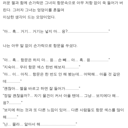
러운 젤과 함께 손가락은 그녀의 항문속으로 아무 저항 없이 쑥 들어가 버
린다.
그러자 그녀는 엉덩이를 흔들며
이상한 생각이 드는 모양이었다.
“아... 흑... 거기... 거기는 넣지 마... 응?....................................”
나는 아무 말 없이 손가락으로 항문을 쑤셨다.
“아... 흑... 항문은 하지 마... 응... 손 빼... 아... 흑.. 응................”
“지숙아... 우리 항문 섹스 한번 해보자............”
“아... 이... 아직... 항문은 한 번도 안 해 봤는데... 어떡해... 아플 것 같은
데............”
“괜찮아... 젤을 바르고 하면 잘 들어가............”
“정말 괜찮을까?... 자기 물건이 커서 아플 텐데... 그냥... 보지에다 해...
응?...........”
“보지에 하는 것과 또 다른 느낌이 있어... 다른 사람들도 항문 섹스를 많이
해.........”
“난... 몰라... 알아서 해...............................”