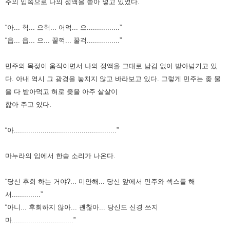
주의 입속으로 나의 정액을 쏟아 넣고 있었다.
“아... 헉... 으헉... 어억... 으................”
“읍... 읍... 으... 꿀꺽... 꿀걱................”
민주의 목젖이 움직이면서 나의 정액을 그대로 남김 없이 받아넘기고 있
다.
아내 역시 그 광경을 놓치지 않고 바라보고 있다. 그렇게 민주는 좆 물
을 다 받아먹고 혀로 좆을 아주 샅샅이
핥아 주고 있다.
“아..................................................”
마누라의 입에서 한숨 소리가 나온다.
“당신 후회 하는 거야?... 미안해... 당신 앞에서 민주와 섹스를 해
서..............”
“아니... 후회하지 않아... 괜찮아... 당신도 신경 쓰지
마..............................”