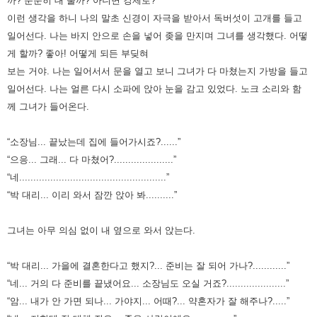
까? 순순히 대 줄까? 아니면 강제로?
이런
생각을 하니 나의 말초 신경이 자극을 받아서 독버섯이 고개를 들고
일어선다.
나는 바지 안으로 손을 넣어 좆을 만지며 그녀를 생각했다. 어떻
게 할까? 좋아! 어떻게 되든 부딪혀
보는 거야.
나는 일어서서 문을 열고 보니 그녀가 다 마쳤는지 가방을 들고
일어선다.
나는 얼른 다시 소파에 앉아 눈을 감고 있었다. 노크 소리와 함
께 그녀가 들어온다.
“소장님... 끝났는데 집에 들어가시죠?......”
“으응... 그래... 다 마쳤어?.....................”
“네....................................................”
“박 대리... 이리 와서 잠깐 앉아 봐..........”
그녀는 아무 의심 없이 내 옆으로 와서 앉는다.
“박 대리... 가을에 결혼한다고 했지?... 준비는 잘 되어 가나?............”
“네... 거의 다 준비를 끝냈어요... 소장님도 오실 거죠?.....................”
“암... 내가 안 가면 되나... 가야지... 어때?... 약혼자가 잘 해주나?.....”