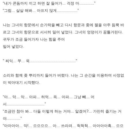
“내가 콘돔까지 끼고 하면 잘 들어가... 걱정 마.............”
“그럼... 살살 해봐... 아프지 않게..................”
나는 그녀의 항문에서 손가락을 빼고 다시 항문과 좆에 젤을 아주 듬뿍 바
르고 그녀의 항문으로 서서히 밀어 넣었다.
그녀의 엉덩이가 꿈틀거린다.
귀두가 조금 들어가자 나는 힘을 주어
밀어 넣었다.
" 찌익... 쭈... 욱........................................"
소리와 함께 좆 뿌리까지 들어가 버렸다. 나는 그 순간을 이용하여 사정없
이 박아대기 시작했다.
“아... 악... 악... 아파... 허억... 윽... 아파... 그냥 빼... 어
서.................................”
“조금만 참아 봐... 다들 이렇게 하는 거야... 알겠어?... 가만히 즐기는 거
야............”
“아아아아... 악!... 으으으으... 아... 쓰라려... 헉헉헉... 아아아아흑... 으으