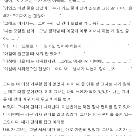
“싫어... 여기서는 누가 오면 어떡해... 안돼.......”
“영업소 바깥 문을 잠갔어... 누가 와도 문이 잠겨 있으면 그냥 갈 거야... 윤
해가 오기까지는 괜찮아............”
“그래도 여기서는... 그럼 우리 길 건너 모텔로 가... 응?..........................”
“나는 모텔은 싫어... 그냥 생각날 때 이렇게 아무 데서나 하는 게 훨씬 좋
아.........”
“아... 이... 모텔로 가... 밑에도 씻어야 하는데......................................”
“아침에 출근할 때 샤워 안 했어?....................”
“아침에 나올 때는 샤워했지만... 그래도 냄새나면 어떡해.......................”
“아침에 샤워했으면 괜찮아... 어디 봐... 냄새가 나는지 맡아 보자............
”
그녀는 더 이상 거부할 힘이 없었다. 이미 내 좆 맛을 본 그녀는 내가 원하
는 대로 따를 뿐이었다.
이미 그녀는 나의 노예가 되어 있었다. 나는 그녀
를 내 앞에 마구 세워 두고 치마를 벗겨
버렸다. 그녀의 팬티가 나타난다.
지난번에는 하얀 망사 팬티를 입고 있더
니 이번에는 검은 망사 팬티를 입고 있었다.
그녀는 망사 팬티를 즐겨 입는
모양이다.
내가 팬티를 잡고 아래로
내리자 그녀는 그냥 서서 내가 하는 대로 가만히 있었다.
그녀의 보지가 눈