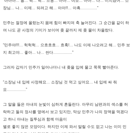
“아아아... 흥... 헉... 헉... 으응... 아아... 여보... 아아... 나... 미치겠어... 소
장님... 나... 이제... 되려고 해... 아아!!... 아흑..............”
민주는 절정에 올랐는지 몸에 힘이 빠지며 축 늘어진다.
그 순간을 같이 하
여 나도 곧 사정의 기미가 보이며 좆 끝까지 제 좆 물이 차올랐다.
“민주야!!!... 헉헉헉... 으흐흐흐... 흐훅!... 나도 이제 나오려고 해... 민주 보
지 최고야... 좋아... 나... 싼다................”
그러자 갑자기 민주가 일어나더니 내 좆을 입에 물고 쭉쭉 빨아준다.
“소장님 내 입에 사정해요... 소장님 것 먹고 싶어요... 내 입에 싸 줘
요................”
그 말을 들은 아내의 눈빛이 심하게 흔들린다.
아무리 남편과의 섹스를 허
락하고 둘의 정사를 옆에서 보고 있지만, 막상 민주가 나의 정액을 먹겠다
고 하니 아내는
질투심과 함께 마음이
별로 좋지 않은 모양이다.
하지만 이제 와서 말릴 수도 없고 나는 이미 민