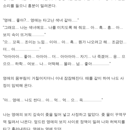
소리를 들으니 흥분이 밀려온다.
“영애... 좋아?... 영애는 타고난 색녀 같아.....”
“그래요... 나는 색녀예요... 나를 미치도록 해 줘요... 아... 흑... 흥... 아...
보지 속이 뜨거워...........”
“으... 꼬옥... 조이는 느낌... 이야... 아... 흑... 뭔가 나오려고 해... 조금만...
더... 아.....................”
“아아아아... 좋아... 아아아... 더... 아아아아... 자기... 나 죽겠어... 응... 으
으으... 하학... 여보... 나... 어떡해... 몰라... 넘... 좋아...............”
영애의 몸부림이 거칠어지더니 이내 잠잠해진다. 때를 같이 하여 나도 사
정이 임박해 온다.
“아... 영애... 나도 싼다... 아... 억... 억... 으... 윽................”
나는 영애의 보지 깊숙이 좆을 밀어 넣고 사정하고 말았다. 좆 물이 꾸역꾸
역 밀려서 나온다.
엎드린 영애의 보지 사이로 정액이 밀려 나와 허벅지를
타고 흘러내린다.
영애는 옆에 있던