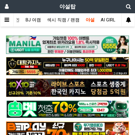
야설탑
메인
BJ 여캠
섹시 직캠 / 팬캠
야설
AI GIRL