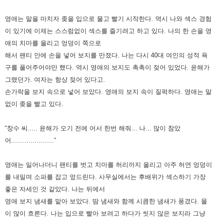
영애는 말을 마치자 좆을 입으로 물고 빨기 시작한다.
역시 나와 섹스 경험
이 있기에 이제는 스스럼없이 섹스를 즐기려고 하고 있다.
나의 한 손을 영
애의 치마를 올리고 엉덩이 쪽으로
해서 팬티 안에 손을 넣어 보지를 만졌다.
나는 다시 40대 여인의 성적 욕
구를 풀어주어야만 했다. 역시 영애의 보지도 촉촉이 젖어 있었다. 윤해가
그랬던가.
여자는 항상 젖어 있다고.
손가락을 보지 속으로 넣어 보았다. 영애의 보지 속이 질퍽하다. 영애는 말
없이 좆을 빨고 있다.
“창수 씨..... 윤해가 오기 전에 어서 한번 해줘... 나... 많이 참았
어......................”
영애는 일어나더니 팬티를 벗고 치마를 허리까지 올리고 아주 허연 엉덩이
를 내밀며 소파를 잡고 엎드린다.
사무실에서는 후배위가 섹스하기 가장
좋은 자세인 것 같았다. 나는 뒤에서
영애 보지 냄새를 맡아 보았다.
땀 냄새와 함께 시큼한 냄새가 풍겼다. 물
이 많이 흐른다.
나는 입으로 빨아 보려고 하다가 씻지 않은 보지라 그냥