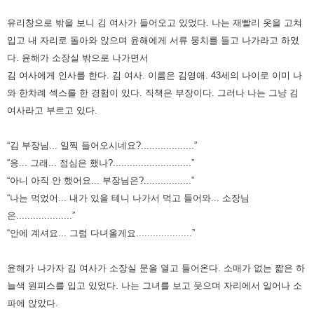
유리창으로 밖을 보니 김 여사가 들어오고 있었다.
나는 재빨리 옷을 고쳐
입고 내 자리로 돌아와 앉으며 윤해에게 서류 뭉치를 들고 나가라고 하였
다.
윤해가 소장실 밖으로 나가면서
김 여사에게 인사를 한다.
김 여사. 이름은 김영애. 43세의 나이로 이미 나
와 한차례 섹스를 한 경험이 있다. 직책은 부장이다.
그러나 나는 그냥 김
여사라고 부르고 있다.
“김 부장님... 일찍 들어오시네요?...................”
“응... 그래... 점심은 했나?............................”
“아니 아직 안 했어요... 부장님은?.................”
“나는 먹었어... 내가 있을 테니 나가서 먹고 들어와... 소장님
은....................”
“안에 계셔요... 그럼 다녀올게요....................”
윤해가 나가자 김 여사가 소장실 문을 열고 들어온다. 소매가 없는 짧은 하
늘색 원피스를 입고 있었다.
나는 그녀를 보고 웃으며 자리에서 일어나 소
파에 앉았다.