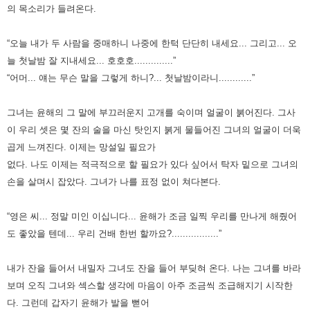
의 목소리가 들려온다.
“오늘 내가 두 사람을 중매하니 나중에 한턱 단단히 내세요... 그리고... 오
늘 첫날밤 잘 지내세요... 호호호..............”
“어머... 얘는 무슨 말을 그렇게 하니?... 첫날밤이라니............”
그녀는 윤해의 그 말에 부끄러운지 고개를 숙이며 얼굴이 붉어진다.
그사
이 우리 셋은 몇 잔의 술을 마신 탓인지 붉게 물들어진 그녀의 얼굴이 더욱
곱게 느껴진다.
이제는 망설일 필요가
없다. 나도 이제는 적극적으로 할 필요가 있다 싶어서 탁자 밑으로 그녀의
손을 살며시 잡았다.
그녀가 나를 표정 없이 쳐다본다.
“영은 씨... 정말 미인 이십니다... 윤해가 조금 일찍 우리를 만나게 해줬어
도 좋았을 텐데... 우리 건배 한번 할까요?.................”
내가 잔을 들어서 내밀자 그녀도 잔을 들어 부딪혀 온다.
나는 그녀를 바라
보며 오직 그녀와 섹스할 생각에 마음이 아주 조금씩 조급해지기 시작한
다.
그런데 갑자기 윤해가 발을 뻗어