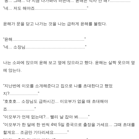
“응... 그래... 나 지금 나가봐야 하는데... 윤해는 식사 안 해?.................”
“네... 저도 해야죠..........................................”
윤해가 문을 닫고 나가는 것을 나는 급하게 윤해를 불렀다.
“윤해..........................................................”
“네... 소장님................................................”
나는 소파에 앉으며 윤해 보고 옆에 앉으라고 했다. 윤해는 살짝 웃으며 옆
에 앉는다.
“지난번에 이모를 소개해준다고 집으로 나를 초대한다고 했었
지?.......................”
“호호호... 소장님도 급하시긴... 이모부가 없을 때 초대해야
죠......................”
“이모부가 언제 없는데?... 빨리 날 잡아 봐........”
“이모부가 한 달에 한 번씩 4박 5일 중국으로 출장을 가세요... 그때 초대를
할게요... 조금만 기다리세요...........”