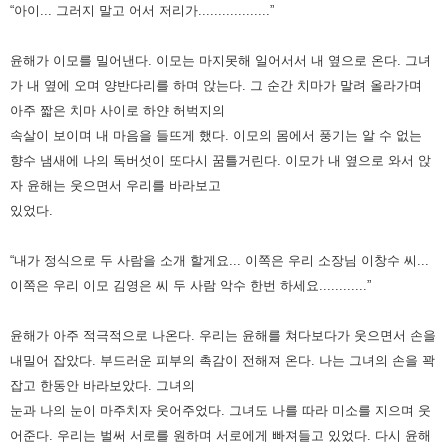
“아이... 그러지 말고 어서 저리가..................”
윤해가 이모를 밀어낸다. 이모는 마지못해 일어서서 내 옆으로 온다. 그녀
가 내 옆에 오며 양반다리를 하며 앉는다.
그 순간 치마가 말려 올라가며
아주 짧은 치마 사이로 하얀 허벅지의
속살이 보이며 내 마음을 들뜨게 했다.
이모의 몸에서 풍기는 알 수 없는
향수 냄새에 나의 독버섯이 또다시 꿈틀거린다.
이모가 내 옆으로 와서 앉
자 윤해는 웃으면서 우리를 바라보고
있었다.
“내가 정식으로 두 사람을 소개 할게요... 이쪽은 우리 소장님 이창수 씨...
이쪽은 우리 이모 김영은 씨 두 사람 악수 한번 하세요............”
윤해가 아주 적극적으로 나온다. 우리는 윤해를 쳐다보다가 웃으면서 손을
내밀어 잡았다.
부드러운 피부의 촉감이 전해져 온다. 나는 그녀의 손을 꽉
잡고 한동안 바라보았다.
그녀의
눈과 나의 눈이 마주치자 웃어주었다. 그녀도 나를 따라 미소를 지으며 웃
어준다.
우리는 벌써 서로를 원하며 서로에게 빠져들고 있었다. 다시 윤해