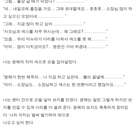
“그럼... 출장 갈 때가 되었나?.........................”
“네... 내일모레 출장을 가요... 그때 초대할게요... 호호호... 소장님 많이 하
고 싶으신 모양이네.......................”
“그래... 지금 많이 하고 싶어..........................”
“사모님과 섹스를 자주 하시는데... 왜 그래요?...................”
“요즘... 우리 마누라가 다리를 다쳐서 섹스를 못 해............”
“어머... 많이 다치셨어요?... 병문안 가야 하겠네................
”
나는 윤해의 치마 속으로 손을 집어넣었다.
“윤해가 한번 해주라... 나 지금 하고 싶은데... 빨리 끝낼께................”
“아이... 소장님도... 소장님하고 섹스는 한 번뿐이라고 했잖아요.........”
나는 팬티 안으로 손을 넣어 보지를 만졌다. 윤해는 말은 그렇게 하지만 보
지를 만질 수 있게 다리를 더 벌려 준다.
윤해의 보지도 촉촉하게 젖어있
다. 나의 자지는 벌써 발기하여 밖으로
나오고 싶어 한다.