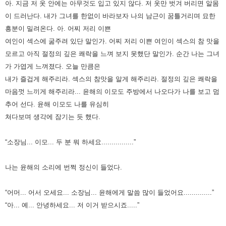
아. 지금 저 옷 안에는 아무것도 입고 있지 않다. 저 옷만 벗겨 버리면 알몸
이 드러난다.
내가 그녀를 한없이 바라보자 나의 남근이 꿈틀거리며 묘한
흥분이 밀려온다.
아. 어찌 저리 이쁜
여인이 섹스에 굶주려 있단 말인가.
어찌 저리 이쁜 여인이 섹스의 참 맛을
모르고 아직 절정의 깊은 쾌락을 느껴 보지 못했단 말인가.
순간 나는 그녀
가 가엽게 느껴졌다. 오늘 만큼은
내가 즐겁게 해주리라. 섹스의 참맛을 알게 해주리라.
절정의 깊은 쾌락을
마음껏 느끼게 해주리라...
윤해의 이모도 주방에서 나오다가 나를 보고 멈
추어 선다.
윤해 이모도 나를 유심히
쳐다보며 생각에 잠기는 듯 했다.
“소장님... 이모... 두 분 뭐 하세요................”
나는 윤해의 소리에 번쩍 정신이 들었다.
“어머... 어서 오세요... 소장님... 윤해에게 말씀 많이 들었어요..............”
“아... 예... 안녕하세요... 저 이거 받으시죠.....”