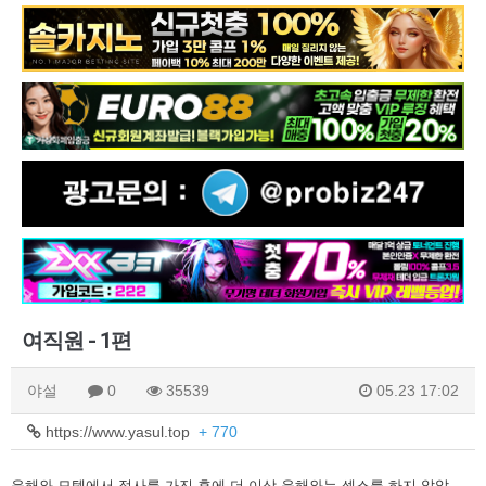
여직원 - 1편
야설
0
35539
05.23 17:02
https://www.yasul.top
+ 770
윤해와 모텔에서 정사를 가진 후에 더 이상 윤해와는 섹스를 하지 않았