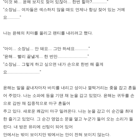
“이것 봐... 윤해 보지도 젖어 있잖아... 한번 할까?............”
“소장님... 여자들은 섹스하지 않을 때도 언제나 항상 젖어 있는 거예
요..........”
나는 윤해의 치마를 올리고 팬티를 내리려고 했다.
“아이... 소장님... 안 돼요... 그만 하세요...........”
“윤해... 빨리 끝낼게... 한 번만........................”
“소장님... 그렇게 하고 싶으면 내가 손으로 한번 해 줄게
요..........................”
윤해는 말을 끝내자마자 바지를 내리고 성이나 껄떡거리는 좆을 잡고 흔들
어 주었다.
나는 소파에 등을 기댄 채 눈을 감고 있었다. 윤해는 귀두를 손
으로 감싼 채 집중적으로 마구 흔들어
주고 있다.
새로운 쾌감이 마구 밀려온다. 나는 눈을 감고 이 순간을 최대
한 즐기고 있었다.
그 순간 영업소 문을 열고 누군가 들어 오는 소리가 들
린다.
내 방은 유리에 선팅이 되어 있어
안에서는 밖이 보이지만 밖에서는 안이 전혀 보이지 않는다.