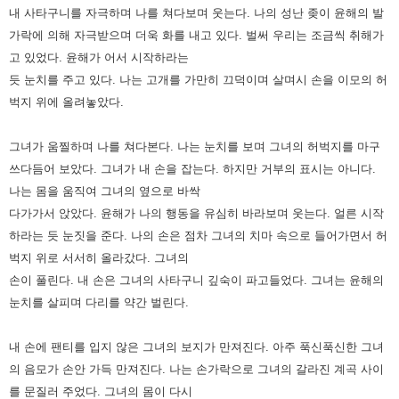
내 사타구니를 자극하며 나를 쳐다보며 웃는다.
나의 성난 좆이 윤해의 발
가락에 의해 자극받으며 더욱 화를 내고 있다. 벌써 우리는 조금씩 취해가
고 있었다.
윤해가 어서 시작하라는
듯 눈치를 주고 있다. 나는 고개를 가만히 끄덕이며 살며시 손을 이모의 허
벅지 위에 올려놓았다.
그녀가 움찔하며 나를 쳐다본다. 나는 눈치를 보며 그녀의 허벅지를 마구
쓰다듬어 보았다.
그녀가 내 손을 잡는다. 하지만 거부의 표시는 아니다.
나는 몸을 움직여 그녀의 옆으로 바싹
다가가서 앉았다.
윤해가 나의 행동을 유심히 바라보며 웃는다.
얼른 시작
하라는 듯 눈짓을 준다. 나의 손은 점차 그녀의 치마 속으로 들어가면서 허
벅지 위로 서서히 올라갔다.
그녀의
손이 풀린다. 내 손은 그녀의 사타구니 깊숙이 파고들었다. 그녀는 윤해의
눈치를 살피며 다리를 약간 벌린다.
내 손에 팬티를 입지 않은 그녀의 보지가 만져진다. 아주 푹신푹신한 그녀
의 음모가 손안 가득 만져진다.
나는 손가락으로 그녀의 갈라진 계곡 사이
를 문질러 주었다. 그녀의 몸이 다시