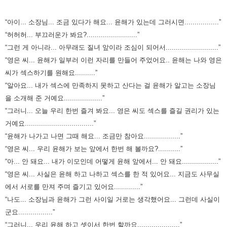
“아이... 소장님... 조금 있다가 해요... 윤해가 있는데 그러시면.................”
“허허허... 부끄러운가 봐요?.........................”
“그런 게 아니라... 아무래도 질녀 앞이라 조심이 되어서..........................”
“영은 씨... 윤해가 일부러 이런 자리를 만들어 주었어요.. 윤해는 나와 영은
씨가 섹스하기를 원해요..........”
“알아요... 내가 섹스에 만족하지 못하고 산다는 걸 윤해가 알고는 소장님
을 소개해 준 거예요...................”
“그러니... 오늘 우리 한번 즐겨 봐요... 영은 씨도 섹스를 즐길 권리가 있는
거예요..................................”
“윤해가 나가고 나면 그때 해요... 조금만 참아요..................”
“영은 씨... 우리 윤해가 보는 앞에서 한번 해 볼까요?...........”
“아... 안 돼요... 내가 이모인데 어떻게 윤해 앞에서... 안 돼요..................”
“영은 씨... 사실은 윤해 하고 나하고 섹스를 한 적 있어요... 지금도 사무실
에서 서로를 만져 주며 즐기고 있어요.............”
“나도... 소장님과 윤해가 그런 사이일 거로는 생각했어요... 그런데 사실이
군요.................”
“그러니... 우리 윤해 하고 셋이서 한번 할까요.....................”