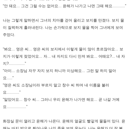
“안 돼요... 그건 그럴 수는 없어요... 윤해가 나가고 나면 그때 해요...........”
나는 그렇게 말하면서 그녀의 치마를 걷어 올리고 보지를 만졌다. 보지 물
이 질퍽하게 흘러내린다.
나는 손가락으로 보지 물을 찍어 그녀에게 보여
주었다.
“봐요... 영은 씨... 영은 씨의 보지에서 이렇게 물이 많이 흐르잖아요... 보
지가 이렇게 젖었어요...
자... 내 자지도 다시 만져 봐요... 어때요?... 내 자
지?..............”
“아이... 소장님 자꾸 자지 보지 하니까 이상해요... 그런 말 하지 말아
요.....”
“영은 씨도 소장님이라 부르지 말고 창수 씨 하며 내 이름을 불러
요...........”
“알았어요... 창수 씨... 그러니 우리 윤해가 나가면 해요... 곧 나갈 거예
요.................”
화장실 문이 열리고 윤해가 나온다. 윤해의 얼굴도 빨갛게 물들어 있다. 윤
해는 바지 밖으로 튀어나온 나의 좆을 보며 웃는다.
나는 윤해가 더 잘 볼