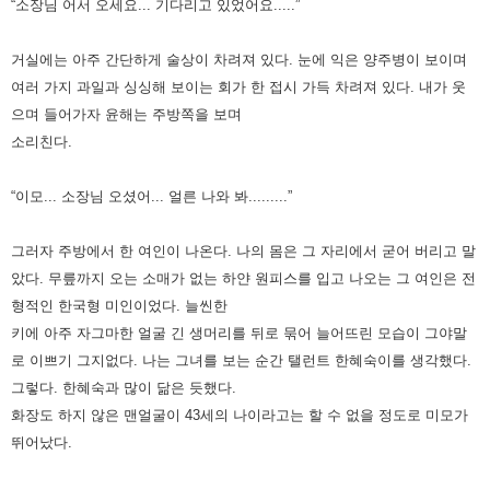
“소장님 어서 오세요... 기다리고 있었어요.....”
거실에는 아주 간단하게 술상이 차려져 있다.
눈에 익은 양주병이 보이며
여러 가지 과일과 싱싱해 보이는 회가 한 접시 가득 차려져 있다.
내가 웃
으며 들어가자 윤해는 주방쪽을 보며
소리친다.
“이모... 소장님 오셨어... 얼른 나와 봐.........”
그러자 주방에서 한 여인이 나온다. 나의 몸은 그 자리에서 굳어 버리고 말
았다.
무릎까지 오는 소매가 없는 하얀 원피스를 입고 나오는 그 여인은 전
형적인 한국형 미인이었다.
늘씬한
키에 아주 자그마한 얼굴 긴 생머리를 뒤로 묶어 늘어뜨린 모습이 그야말
로 이쁘기 그지없다.
나는 그녀를 보는 순간 탤런트 한혜숙이를 생각했다.
그렇다. 한혜숙과 많이 닮은 듯했다.
화장도 하지 않은 맨얼굴이 43세의 나이라고는 할 수 없을 정도로 미모가
뛰어났다.