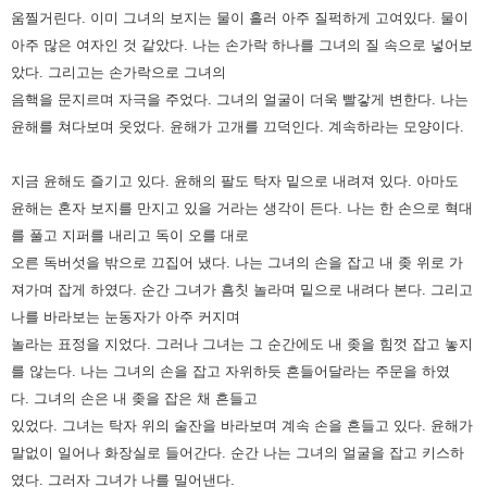
움찔거린다.
이미 그녀의 보지는 물이 흘러 아주 질퍽하게 고여있다. 물이
아주 많은 여자인 것 같았다.
나는 손가락 하나를 그녀의 질 속으로 넣어보
았다. 그리고는 손가락으로 그녀의
음핵을 문지르며 자극을 주었다.
그녀의 얼굴이 더욱 빨갛게 변한다. 나는
윤해를 쳐다보며 웃었다. 윤해가 고개를 끄덕인다. 계속하라는 모양이다.
지금 윤해도 즐기고 있다. 윤해의 팔도 탁자 밑으로 내려져 있다. 아마도
윤해는 혼자 보지를 만지고 있을 거라는 생각이 든다.
나는 한 손으로 혁대
를 풀고 지퍼를 내리고 독이 오를 대로
오른 독버섯을 밖으로 끄집어 냈다.
나는 그녀의 손을 잡고 내 좆 위로 가
져가며 잡게 하였다.
순간 그녀가 흠칫 놀라며 밑으로 내려다 본다. 그리고
나를 바라보는 눈동자가 아주 커지며
놀라는 표정을 지었다.
그러나 그녀는 그 순간에도 내 좆을 힘껏 잡고 놓지
를 않는다. 나는 그녀의 손을 잡고 자위하듯 흔들어달라는 주문을 하였
다.
그녀의 손은 내 좆을 잡은 채 흔들고
있었다. 그녀는 탁자 위의 술잔을 바라보며 계속 손을 흔들고 있다.
윤해가
말없이 일어나 화장실로 들어간다. 순간 나는 그녀의 얼굴을 잡고 키스하
였다. 그러자 그녀가 나를 밀어낸다.