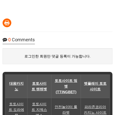
0
Comments
로그인한 회원만 댓글 등록이 가능합니다.
토토사이트 띵
대왕카지
토토사이
벳플레이 토토
벳
노
트 텐텐벳
사이트
(TTINGBET)
토토사이
토토사이
안전놀이터 룰
파라존코리아
트 도라에
트 지엑스
라벳
카지노 사이트