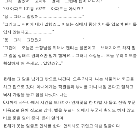
“그래... 알았어... 고마워... 윤해... 그런데 집이 어디지?..............”
“00 아파트 101동 702호... 아파트는 아시죠?............................”
“응... 그래... 알았어...................................”
“그리고... 저번에 내가 말했죠... 이모는 집에서 항상 치마를 입으며 팬티를
입지 않는다고...................”
“응... 그래... 그랬었지................................”
“그런데... 오늘은 소장님을 위해서 팬티는 물론이고... 브래지어도 하지 말
고 알몸 상태로 원피스만 입게 할게요...
그러니 소장님... 오늘 우리 이모를
확실하게 해 주세요... 알았죠?...”
윤해는 그 말을 남기고 밖으로 나간다. 오후 2시다. 나는 서둘러서 퇴근을
하고 집으로 갔다.
아내에게는 직원들과 낚시를 가니 내일 온다고 말하고
낚시 가방을 들고 집을 나섰다.
나는
6시까지 사우나에서 시간을 보내다가 안개꽃을 한 다발 사 들고 잔뜩 부푼
마음으로 윤해 집으로 갔다.
벨을 누르니 안에서 누군지 확인도 하지 않고
바로 문을 열어 준다. 문이 열리며
윤해가 웃는 얼굴로 인사를 한다.
언제봐도 귀엽고 예쁜 얼굴이다.