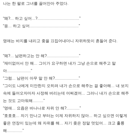
나는 한 팔로 그녀를 끌어안아 주었다.
“왜?... 하고 싶어...?...................................”
“응... 하고 싶어.........................................”
영애는 바지를 내리고 좆을 끄집어내더니 자위하듯이 흔들어 준다.
“왜?... 남편하고는 안 해?...........................”
“재미없어서 안 해... 그이가 요구하면 내가 그냥 손으로 해주고 말
아....................”
“그럼... 남편이 아무 말 안 해?....................”
“그이도 나에게 미안한지 오히려 내가 손으로 해주는 걸 좋아해... 내 보지
속에 들어오자마자 사정해 버리는데 어쩌겠어...
그러니 내가 손으로 해주
는 것도 고마워해.........”
“영애... 요즘은 바나나로 자위 안 해?...........”
“호호호... 자기 만나고 부터는 이제 자위하지 않아... 하고 싶으면 이렇게
좋은 연장이 있는데 왜 자위를 해...
자기 좆은 정말 멋있어... 크고 훌륭
해.............”