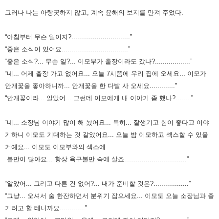
그러나 나는 아랑곳하지 않고, 계속 윤해의 보지를 만져 주었다.
“아침부터 무슨 일이지?..............................”
“좋은 소식이 있어요..................................”
“좋은 소식?... 무슨 일?... 이모부가 출장이라도 갔나?..................”
“네... 어제 출장 가고 없어요... 오늘 7시쯤에 우리 집에 오세요... 이모가
안개꽃을 좋아하니까... 안개꽃을 한 다발 사 오세요.............”
“안개꽃이라... 알았어... 그런데 이모에게 내 이야기 좀 했나?........”
“네... 소장님 이야기 많이 해 놨어요... 특히... 잘생기고 힘이 좋다고 이야
기하니 이모도 기대하는 것 같았어요...
오늘 밤 이모하고 섹스할 수 있을
거예요... 이모도 이모부와의 섹스에
불만이 많아요... 항상 욕구불만 속에 살죠................................”
“알았어... 그리고 다른 건 없어?... 내가 준비할 것은?..................”
“그냥... 오셔서 술 한잔하면서 분위기 잡으세요... 이모도 오늘 소장님과 즐
기려고 할 테니까요.............”