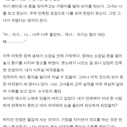
자기 팬티로 내 좆을 닦아주고는 가랑이를 벌려 보지를 닦는다. 그녀는 나
를 보고 웃는다.
무척 만족한 표정으로 나를 보며 한없이 웃는다. 그런 그
녀가 귀엽다는 생각이 든다.
“아... 자기... 나... 너무 너무 좋았어... 역시... 자기는 힘이 대단
해................”
아주 비릿한 정액 냄새가 소장실 안에 가득하다. 영애는 소장실 문을 열어
놓고 환기를 시키며 청소를 하였다.
콧노래가 나오는 걸 보니 상당히 만족
한 모양이다. 내가 사무실 여직원들과
언제까지 섹스 행각을 벌이며 지낼 수 있을까.
그러나 아직 건드려 보지 못
한 여직원이 세 명이나 있다. 나는 그녀들의 근무 실적을 아주 유심히 살피
며 기회를 보고 있다.
누구든지 틈만
보이면 섹스의 노예로 만들어 버리고 싶었다.
내가 언제부터 아내 한 사람
에게 만족하지 못하고 여러 여자에게 눈을 돌리며 외도하게 되었을까?
하지만 인생은 즐겁게 사는 것이다. 가정을 지키면서 외도를 하는 것은 언
제나 즐거운 일.
나는 오늘도 섹스 상대자를 찾아서 기회를 엿보고 있