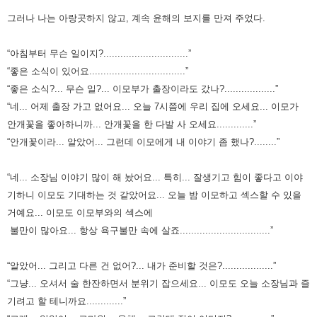
그러나 나는 아랑곳하지 않고, 계속 윤해의 보지를 만져 주었다.
“아침부터 무슨 일이지?..............................”
“좋은 소식이 있어요..................................”
“좋은 소식?... 무슨 일?... 이모부가 출장이라도 갔나?..................”
“네... 어제 출장 가고 없어요... 오늘 7시쯤에 우리 집에 오세요... 이모가
안개꽃을 좋아하니까... 안개꽃을 한 다발 사 오세요.............”
“안개꽃이라... 알았어... 그런데 이모에게 내 이야기 좀 했나?........”
“네... 소장님 이야기 많이 해 놨어요... 특히... 잘생기고 힘이 좋다고 이야
기하니 이모도 기대하는 것 같았어요...
오늘 밤 이모하고 섹스할 수 있을
거예요... 이모도 이모부와의 섹스에
불만이 많아요... 항상 욕구불만 속에 살죠................................”
“알았어... 그리고 다른 건 없어?... 내가 준비할 것은?..................”
“그냥... 오셔서 술 한잔하면서 분위기 잡으세요... 이모도 오늘 소장님과 즐
기려고 할 테니까요.............”