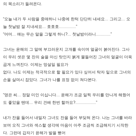
의 목소리가 들려온다.
“오늘 내가 두 사람을 중매하니 나중에 한턱 단단히 내세요... 그리고... 오
늘 첫날밤 잘 지내세요... 호호호..............”
“어머... 얘는 무슨 말을 그렇게 하니?... 첫날밤이라니............”
그녀는 윤해의 그 말에 부끄러운지 고개를 숙이며 얼굴이 붉어진다.
그사
이 우리 셋은 몇 잔의 술을 마신 탓인지 붉게 물들어진 그녀의 얼굴이 더욱
곱게 느껴진다.
이제는 망설일 필요가
없다. 나도 이제는 적극적으로 할 필요가 있다 싶어서 탁자 밑으로 그녀의
손을 살며시 잡았다.
그녀가 나를 표정 없이 쳐다본다.
“영은 씨... 정말 미인 이십니다... 윤해가 조금 일찍 우리를 만나게 해줬어
도 좋았을 텐데... 우리 건배 한번 할까요?.................”
내가 잔을 들어서 내밀자 그녀도 잔을 들어 부딪혀 온다.
나는 그녀를 바라
보며 오직 그녀와 섹스할 생각에 마음이 아주 조금씩 조급해지기 시작한
다.
그런데 갑자기 윤해가 발을 뻗어