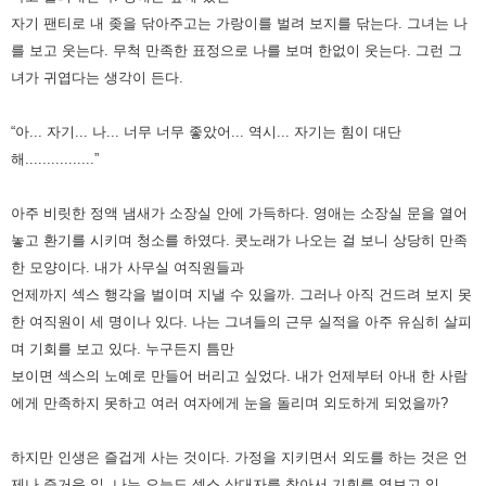
자기 팬티로 내 좆을 닦아주고는 가랑이를 벌려 보지를 닦는다. 그녀는 나
를 보고 웃는다.
무척 만족한 표정으로 나를 보며 한없이 웃는다. 그런 그
녀가 귀엽다는 생각이 든다.
“아... 자기... 나... 너무 너무 좋았어... 역시... 자기는 힘이 대단
해................”
아주 비릿한 정액 냄새가 소장실 안에 가득하다. 영애는 소장실 문을 열어
놓고 환기를 시키며 청소를 하였다.
콧노래가 나오는 걸 보니 상당히 만족
한 모양이다. 내가 사무실 여직원들과
언제까지 섹스 행각을 벌이며 지낼 수 있을까.
그러나 아직 건드려 보지 못
한 여직원이 세 명이나 있다. 나는 그녀들의 근무 실적을 아주 유심히 살피
며 기회를 보고 있다.
누구든지 틈만
보이면 섹스의 노예로 만들어 버리고 싶었다.
내가 언제부터 아내 한 사람
에게 만족하지 못하고 여러 여자에게 눈을 돌리며 외도하게 되었을까?
하지만 인생은 즐겁게 사는 것이다. 가정을 지키면서 외도를 하는 것은 언
제나 즐거운 일.
나는 오늘도 섹스 상대자를 찾아서 기회를 엿보고 있