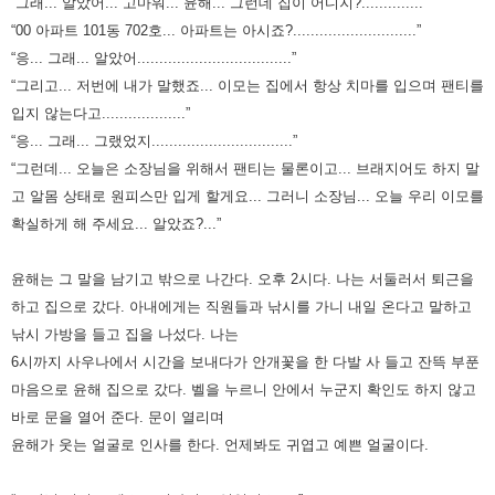
“그래... 알았어... 고마워... 윤해... 그런데 집이 어디지?..............”
“00 아파트 101동 702호... 아파트는 아시죠?............................”
“응... 그래... 알았어...................................”
“그리고... 저번에 내가 말했죠... 이모는 집에서 항상 치마를 입으며 팬티를
입지 않는다고...................”
“응... 그래... 그랬었지................................”
“그런데... 오늘은 소장님을 위해서 팬티는 물론이고... 브래지어도 하지 말
고 알몸 상태로 원피스만 입게 할게요...
그러니 소장님... 오늘 우리 이모를
확실하게 해 주세요... 알았죠?...”
윤해는 그 말을 남기고 밖으로 나간다. 오후 2시다. 나는 서둘러서 퇴근을
하고 집으로 갔다.
아내에게는 직원들과 낚시를 가니 내일 온다고 말하고
낚시 가방을 들고 집을 나섰다.
나는
6시까지 사우나에서 시간을 보내다가 안개꽃을 한 다발 사 들고 잔뜩 부푼
마음으로 윤해 집으로 갔다.
벨을 누르니 안에서 누군지 확인도 하지 않고
바로 문을 열어 준다. 문이 열리며
윤해가 웃는 얼굴로 인사를 한다.
언제봐도 귀엽고 예쁜 얼굴이다.