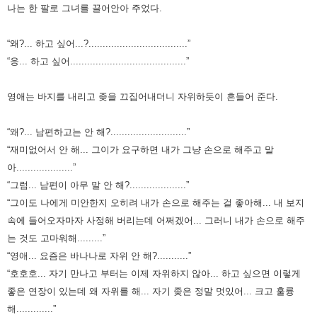
나는 한 팔로 그녀를 끌어안아 주었다.
“왜?... 하고 싶어...?...................................”
“응... 하고 싶어.........................................”
영애는 바지를 내리고 좆을 끄집어내더니 자위하듯이 흔들어 준다.
“왜?... 남편하고는 안 해?...........................”
“재미없어서 안 해... 그이가 요구하면 내가 그냥 손으로 해주고 말
아....................”
“그럼... 남편이 아무 말 안 해?....................”
“그이도 나에게 미안한지 오히려 내가 손으로 해주는 걸 좋아해... 내 보지
속에 들어오자마자 사정해 버리는데 어쩌겠어...
그러니 내가 손으로 해주
는 것도 고마워해.........”
“영애... 요즘은 바나나로 자위 안 해?...........”
“호호호... 자기 만나고 부터는 이제 자위하지 않아... 하고 싶으면 이렇게
좋은 연장이 있는데 왜 자위를 해...
자기 좆은 정말 멋있어... 크고 훌륭
해.............”