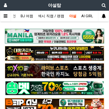
야설탑
메인
BJ 여캠
섹시 직캠 / 팬캠
야설
AI GIRL