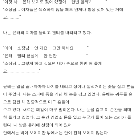
“이것 봐... 윤해 보지도 젖어 있잖아... 한번 할까?............”
“소장님... 여자들은 섹스하지 않을 때도 언제나 항상 젖어 있는 거예
요..........”
나는 윤해의 치마를 올리고 팬티를 내리려고 했다.
“아이... 소장님... 안 돼요... 그만 하세요...........”
“윤해... 빨리 끝낼게... 한 번만........................”
“소장님... 그렇게 하고 싶으면 내가 손으로 한번 해 줄게
요..........................”
윤해는 말을 끝내자마자 바지를 내리고 성이나 껄떡거리는 좆을 잡고 흔들
어 주었다.
나는 소파에 등을 기댄 채 눈을 감고 있었다. 윤해는 귀두를 손
으로 감싼 채 집중적으로 마구 흔들어
주고 있다.
새로운 쾌감이 마구 밀려온다. 나는 눈을 감고 이 순간을 최대
한 즐기고 있었다.
그 순간 영업소 문을 열고 누군가 들어 오는 소리가 들
린다.
내 방은 유리에 선팅이 되어 있어
안에서는 밖이 보이지만 밖에서는 안이 전혀 보이지 않는다.