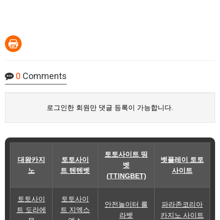
0
Comments
로그인한 회원만 댓글 등록이 가능합니다.
토토사이트 띵
대왕카지
토토사이
벳플레이 토토
벳
노
트 텐텐벳
사이트
(TTINGBET)
토토사이
토토사이
안전놀이터 룰
파라존코리아
트 도라에
트 지엑스
라벳
카지노 사이트