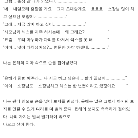
“그럼... 출장 갈 때가 되었나?.........................”
“네... 내일모레 출장을 가요... 그때 초대할게요... 호호호... 소장님 많이 하
고 싶으신 모양이네.......................”
“그래... 지금 많이 하고 싶어..........................”
“사모님과 섹스를 자주 하시는데... 왜 그래요?...................”
“요즘... 우리 마누라가 다리를 다쳐서 섹스를 못 해............”
“어머... 많이 다치셨어요?... 병문안 가야 하겠네................
”
나는 윤해의 치마 속으로 손을 집어넣었다.
“윤해가 한번 해주라... 나 지금 하고 싶은데... 빨리 끝낼께................”
“아이... 소장님도... 소장님하고 섹스는 한 번뿐이라고 했잖아요.........”
나는 팬티 안으로 손을 넣어 보지를 만졌다. 윤해는 말은 그렇게 하지만 보
지를 만질 수 있게 다리를 더 벌려 준다.
윤해의 보지도 촉촉하게 젖어있
다. 나의 자지는 벌써 발기하여 밖으로
나오고 싶어 한다.