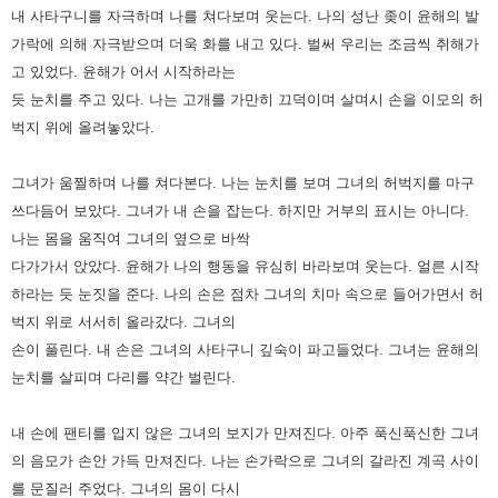
내 사타구니를 자극하며 나를 쳐다보며 웃는다.
나의 성난 좆이 윤해의 발
가락에 의해 자극받으며 더욱 화를 내고 있다. 벌써 우리는 조금씩 취해가
고 있었다.
윤해가 어서 시작하라는
듯 눈치를 주고 있다. 나는 고개를 가만히 끄덕이며 살며시 손을 이모의 허
벅지 위에 올려놓았다.
그녀가 움찔하며 나를 쳐다본다. 나는 눈치를 보며 그녀의 허벅지를 마구
쓰다듬어 보았다.
그녀가 내 손을 잡는다. 하지만 거부의 표시는 아니다.
나는 몸을 움직여 그녀의 옆으로 바싹
다가가서 앉았다.
윤해가 나의 행동을 유심히 바라보며 웃는다.
얼른 시작
하라는 듯 눈짓을 준다. 나의 손은 점차 그녀의 치마 속으로 들어가면서 허
벅지 위로 서서히 올라갔다.
그녀의
손이 풀린다. 내 손은 그녀의 사타구니 깊숙이 파고들었다. 그녀는 윤해의
눈치를 살피며 다리를 약간 벌린다.
내 손에 팬티를 입지 않은 그녀의 보지가 만져진다. 아주 푹신푹신한 그녀
의 음모가 손안 가득 만져진다.
나는 손가락으로 그녀의 갈라진 계곡 사이
를 문질러 주었다. 그녀의 몸이 다시