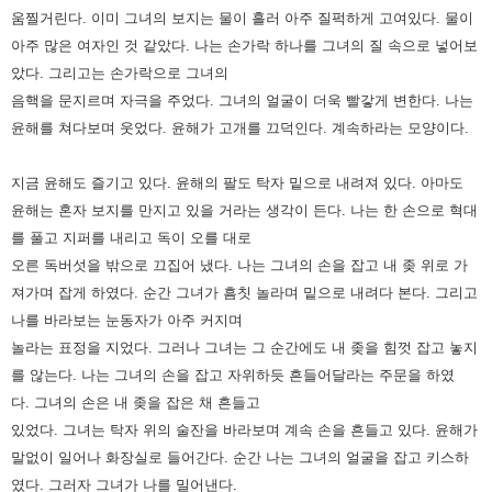
움찔거린다.
이미 그녀의 보지는 물이 흘러 아주 질퍽하게 고여있다. 물이
아주 많은 여자인 것 같았다.
나는 손가락 하나를 그녀의 질 속으로 넣어보
았다. 그리고는 손가락으로 그녀의
음핵을 문지르며 자극을 주었다.
그녀의 얼굴이 더욱 빨갛게 변한다. 나는
윤해를 쳐다보며 웃었다. 윤해가 고개를 끄덕인다. 계속하라는 모양이다.
지금 윤해도 즐기고 있다. 윤해의 팔도 탁자 밑으로 내려져 있다. 아마도
윤해는 혼자 보지를 만지고 있을 거라는 생각이 든다.
나는 한 손으로 혁대
를 풀고 지퍼를 내리고 독이 오를 대로
오른 독버섯을 밖으로 끄집어 냈다.
나는 그녀의 손을 잡고 내 좆 위로 가
져가며 잡게 하였다.
순간 그녀가 흠칫 놀라며 밑으로 내려다 본다. 그리고
나를 바라보는 눈동자가 아주 커지며
놀라는 표정을 지었다.
그러나 그녀는 그 순간에도 내 좆을 힘껏 잡고 놓지
를 않는다. 나는 그녀의 손을 잡고 자위하듯 흔들어달라는 주문을 하였
다.
그녀의 손은 내 좆을 잡은 채 흔들고
있었다. 그녀는 탁자 위의 술잔을 바라보며 계속 손을 흔들고 있다.
윤해가
말없이 일어나 화장실로 들어간다. 순간 나는 그녀의 얼굴을 잡고 키스하
였다. 그러자 그녀가 나를 밀어낸다.