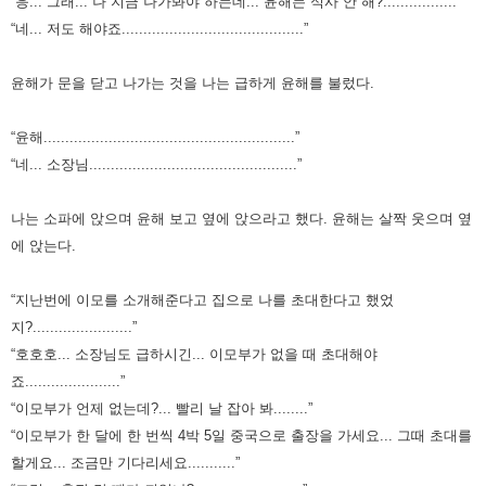
“응... 그래... 나 지금 나가봐야 하는데... 윤해는 식사 안 해?.................”
“네... 저도 해야죠..........................................”
윤해가 문을 닫고 나가는 것을 나는 급하게 윤해를 불렀다.
“윤해..........................................................”
“네... 소장님................................................”
나는 소파에 앉으며 윤해 보고 옆에 앉으라고 했다. 윤해는 살짝 웃으며 옆
에 앉는다.
“지난번에 이모를 소개해준다고 집으로 나를 초대한다고 했었
지?.......................”
“호호호... 소장님도 급하시긴... 이모부가 없을 때 초대해야
죠......................”
“이모부가 언제 없는데?... 빨리 날 잡아 봐........”
“이모부가 한 달에 한 번씩 4박 5일 중국으로 출장을 가세요... 그때 초대를
할게요... 조금만 기다리세요...........”