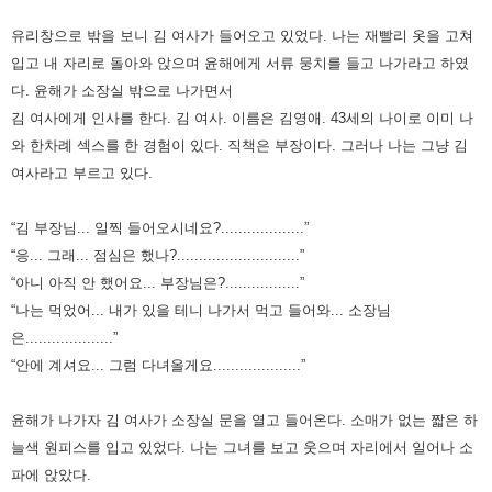
유리창으로 밖을 보니 김 여사가 들어오고 있었다.
나는 재빨리 옷을 고쳐
입고 내 자리로 돌아와 앉으며 윤해에게 서류 뭉치를 들고 나가라고 하였
다.
윤해가 소장실 밖으로 나가면서
김 여사에게 인사를 한다.
김 여사. 이름은 김영애. 43세의 나이로 이미 나
와 한차례 섹스를 한 경험이 있다. 직책은 부장이다.
그러나 나는 그냥 김
여사라고 부르고 있다.
“김 부장님... 일찍 들어오시네요?...................”
“응... 그래... 점심은 했나?............................”
“아니 아직 안 했어요... 부장님은?.................”
“나는 먹었어... 내가 있을 테니 나가서 먹고 들어와... 소장님
은....................”
“안에 계셔요... 그럼 다녀올게요....................”
윤해가 나가자 김 여사가 소장실 문을 열고 들어온다. 소매가 없는 짧은 하
늘색 원피스를 입고 있었다.
나는 그녀를 보고 웃으며 자리에서 일어나 소
파에 앉았다.