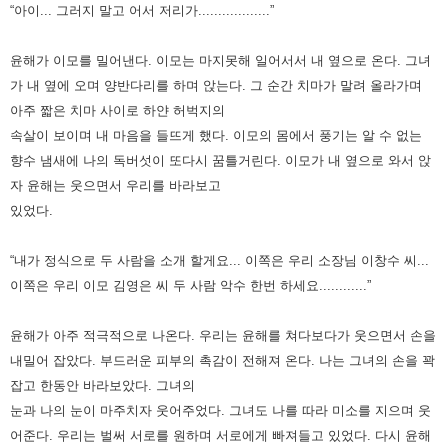
“아이... 그러지 말고 어서 저리가..................”
윤해가 이모를 밀어낸다. 이모는 마지못해 일어서서 내 옆으로 온다. 그녀
가 내 옆에 오며 양반다리를 하며 앉는다.
그 순간 치마가 말려 올라가며
아주 짧은 치마 사이로 하얀 허벅지의
속살이 보이며 내 마음을 들뜨게 했다.
이모의 몸에서 풍기는 알 수 없는
향수 냄새에 나의 독버섯이 또다시 꿈틀거린다.
이모가 내 옆으로 와서 앉
자 윤해는 웃으면서 우리를 바라보고
있었다.
“내가 정식으로 두 사람을 소개 할게요... 이쪽은 우리 소장님 이창수 씨...
이쪽은 우리 이모 김영은 씨 두 사람 악수 한번 하세요............”
윤해가 아주 적극적으로 나온다. 우리는 윤해를 쳐다보다가 웃으면서 손을
내밀어 잡았다.
부드러운 피부의 촉감이 전해져 온다. 나는 그녀의 손을 꽉
잡고 한동안 바라보았다.
그녀의
눈과 나의 눈이 마주치자 웃어주었다. 그녀도 나를 따라 미소를 지으며 웃
어준다.
우리는 벌써 서로를 원하며 서로에게 빠져들고 있었다. 다시 윤해