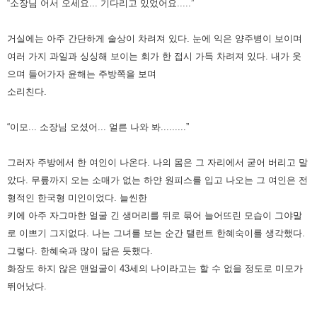
“소장님 어서 오세요... 기다리고 있었어요.....”
거실에는 아주 간단하게 술상이 차려져 있다.
눈에 익은 양주병이 보이며
여러 가지 과일과 싱싱해 보이는 회가 한 접시 가득 차려져 있다.
내가 웃
으며 들어가자 윤해는 주방쪽을 보며
소리친다.
“이모... 소장님 오셨어... 얼른 나와 봐.........”
그러자 주방에서 한 여인이 나온다. 나의 몸은 그 자리에서 굳어 버리고 말
았다.
무릎까지 오는 소매가 없는 하얀 원피스를 입고 나오는 그 여인은 전
형적인 한국형 미인이었다.
늘씬한
키에 아주 자그마한 얼굴 긴 생머리를 뒤로 묶어 늘어뜨린 모습이 그야말
로 이쁘기 그지없다.
나는 그녀를 보는 순간 탤런트 한혜숙이를 생각했다.
그렇다. 한혜숙과 많이 닮은 듯했다.
화장도 하지 않은 맨얼굴이 43세의 나이라고는 할 수 없을 정도로 미모가
뛰어났다.