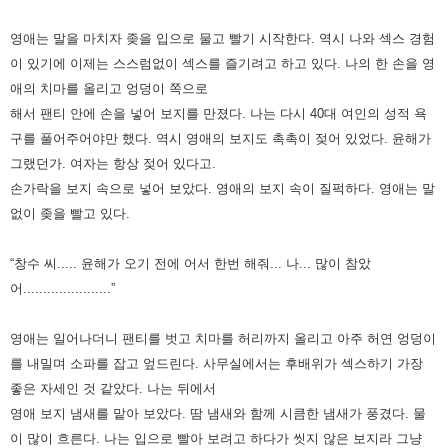
영애는 말을 마치자 좆을 입으로 물고 빨기 시작한다.
역시 나와 섹스 경험
이 있기에 이제는 스스럼없이 섹스를 즐기려고 하고 있다.
나의 한 손을 영
애의 치마를 올리고 엉덩이 쪽으로
해서 팬티 안에 손을 넣어 보지를 만졌다.
나는 다시 40대 여인의 성적 욕
구를 풀어주어야만 했다. 역시 영애의 보지도 촉촉이 젖어 있었다. 윤해가
그랬던가.
여자는 항상 젖어 있다고.
손가락을 보지 속으로 넣어 보았다. 영애의 보지 속이 질퍽하다. 영애는 말
없이 좆을 빨고 있다.
“창수 씨..... 윤해가 오기 전에 어서 한번 해줘... 나... 많이 참았
어......................”
영애는 일어나더니 팬티를 벗고 치마를 허리까지 올리고 아주 허연 엉덩이
를 내밀며 소파를 잡고 엎드린다.
사무실에서는 후배위가 섹스하기 가장
좋은 자세인 것 같았다. 나는 뒤에서
영애 보지 냄새를 맡아 보았다.
땀 냄새와 함께 시큼한 냄새가 풍겼다. 물
이 많이 흐른다.
나는 입으로 빨아 보려고 하다가 씻지 않은 보지라 그냥