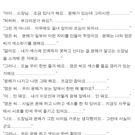
“아이... 소장님... 조금 있다가 해요... 윤해가 있는데 그러시면.................”
“허허허... 부끄러운가 봐요?.........................”
“그런 게 아니라... 아무래도 질녀 앞이라 조심이 되어서..........................”
“영은 씨... 윤해가 일부러 이런 자리를 만들어 주었어요.. 윤해는 나와 영은
씨가 섹스하기를 원해요..........”
“알아요... 내가 섹스에 만족하지 못하고 산다는 걸 윤해가 알고는 소장님
을 소개해 준 거예요...................”
“그러니... 오늘 우리 한번 즐겨 봐요... 영은 씨도 섹스를 즐길 권리가 있는
거예요..................................”
“윤해가 나가고 나면 그때 해요... 조금만 참아요..................”
“영은 씨... 우리 윤해가 보는 앞에서 한번 해 볼까요?...........”
“아... 안 돼요... 내가 이모인데 어떻게 윤해 앞에서... 안 돼요..................”
“영은 씨... 사실은 윤해 하고 나하고 섹스를 한 적 있어요... 지금도 사무실
에서 서로를 만져 주며 즐기고 있어요.............”
“나도... 소장님과 윤해가 그런 사이일 거로는 생각했어요... 그런데 사실이
군요.................”
“그러니... 우리 윤해 하고 셋이서 한번 할까요.....................”