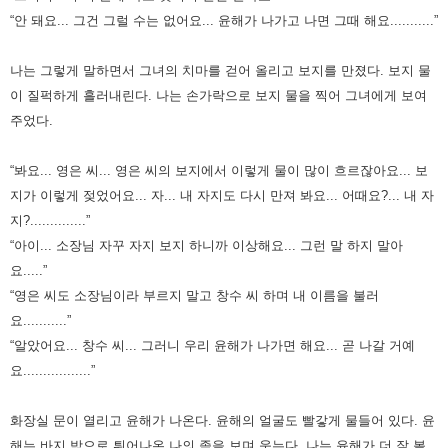
“안 돼요... 그건 그럴 수는 없어요... 윤해가 나가고 나면 그때 해요...........”
나는 그렇게 말하면서 그녀의 치마를 걷어 올리고 보지를 만졌다. 보지 물
이 질퍽하게 흘러내린다.
나는 손가락으로 보지 물을 찍어 그녀에게 보여
주었다.
“봐요... 영은 씨... 영은 씨의 보지에서 이렇게 물이 많이 흐르잖아요... 보
지가 이렇게 젖었어요...
자... 내 자지도 다시 만져 봐요... 어때요?... 내 자
지?..............”
“아이... 소장님 자꾸 자지 보지 하니까 이상해요... 그런 말 하지 말아
요.....”
“영은 씨도 소장님이라 부르지 말고 창수 씨 하며 내 이름을 불러
요...........”
“알았어요... 창수 씨... 그러니 우리 윤해가 나가면 해요... 곧 나갈 거예
요.................”
화장실 문이 열리고 윤해가 나온다. 윤해의 얼굴도 빨갛게 물들어 있다. 윤
해는 바지 밖으로 튀어나온 나의 좆을 보며 웃는다.
나는 윤해가 더 잘 볼