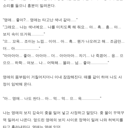
소리를 들으니 흥분이 밀려온다.
“영애... 좋아?... 영애는 타고난 색녀 같아.....”
“그래요... 나는 색녀예요... 나를 미치도록 해 줘요... 아... 흑... 흥... 아...
보지 속이 뜨거워...........”
“으... 꼬옥... 조이는 느낌... 이야... 아... 흑... 뭔가 나오려고 해... 조금만...
더... 아.....................”
“아아아아... 좋아... 아아아... 더... 아아아아... 자기... 나 죽겠어... 응... 으
으으... 하학... 여보... 나... 어떡해... 몰라... 넘... 좋아...............”
영애의 몸부림이 거칠어지더니 이내 잠잠해진다. 때를 같이 하여 나도 사
정이 임박해 온다.
“아... 영애... 나도 싼다... 아... 억... 억... 으... 윽................”
나는 영애의 보지 깊숙이 좆을 밀어 넣고 사정하고 말았다. 좆 물이 꾸역꾸
역 밀려서 나온다.
엎드린 영애의 보지 사이로 정액이 밀려 나와 허벅지를
타고 흘러내린다.
영애는 옆에 있던