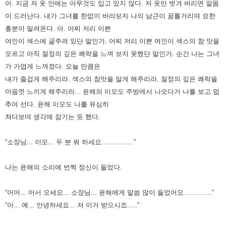
아. 지금 저 옷 안에는 아무것도 입고 있지 않다. 저 옷만 벗겨 버리면 알몸
이 드러난다.
내가 그녀를 한없이 바라보자 나의 남근이 꿈틀거리며 묘한
흥분이 밀려온다.
아. 어찌 저리 이쁜
여인이 섹스에 굶주려 있단 말인가.
어찌 저리 이쁜 여인이 섹스의 참 맛을
모르고 아직 절정의 깊은 쾌락을 느껴 보지 못했단 말인가.
순간 나는 그녀
가 가엽게 느껴졌다. 오늘 만큼은
내가 즐겁게 해주리라. 섹스의 참맛을 알게 해주리라.
절정의 깊은 쾌락을
마음껏 느끼게 해주리라...
윤해의 이모도 주방에서 나오다가 나를 보고 멈
추어 선다.
윤해 이모도 나를 유심히
쳐다보며 생각에 잠기는 듯 했다.
“소장님... 이모... 두 분 뭐 하세요................”
나는 윤해의 소리에 번쩍 정신이 들었다.
“어머... 어서 오세요... 소장님... 윤해에게 말씀 많이 들었어요..............”
“아... 예... 안녕하세요... 저 이거 받으시죠.....”