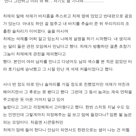
“언니 그만하고 이리 와 봐... 자기도 좀 기다려.................”
처제의 말에 석재가 바지춤을 추스르고 처제 옆에 앉았고 반대편으로 광표
가 앉는다.
아내도 하던 걸 멈추고 내 바지를 추슬러 준 뒤 우리끼리의 조
촐한 술자리가 이어졌다.
술을 마시며
처제는 석제를 어찌 알고 있는지 나에게 설명을 하기 시작했다.
내 생각과
는 달리 둘은 관전 모임에서 만났다고 했다.
처제가 방황하던 결혼 초창기
그놈이 처제에게 관전을 제의했다고
했다.
본인이 여러 남자를 만나고 다녔어도 남의 섹스를 본 적은 없었던 터
라 호기심에 승낙했고 그 시절 만난 게 석재 커플이었다고 했다.
서너 번 정도 따로 만나 술자리를 가질 정도로 친했었지만 석재가 여친과
헤어지면서 그 후로는 못 봤다고 했다.
그런데 그 동서 놈과는 계속 연락을
주고받은 듯 아픈 거까지 알고 있어
놀랐다고 그리고 걱정해줘서 고마웠다고 했다.
한번 스치듯 지날 수도 있
는 인연인데 그렇게까지 걱정해주는 걸 보고 맘에 들었다나?
암튼 될 놈은
되는 모양이다.
처음엔 시큰둥하던
처제가 맘에 들어 한다니 안심이 되면서도 한편으로는 샘이 나는 건 어쩔