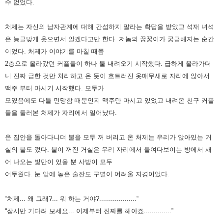
수 없었다.
처제는 자신의 남자관계에 대해 간섭하지 말라는 확답을 받았고 석재 녀석
은 능글맞게 웃으면서 알겠다고만 한다.
저놈의 꿍꿍이가 궁금해지는 순간
이었다.
처제가 이야기를 마칠 때쯤
2층으로 올라갔던 커플들이 하나 둘 내려오기 시작했다.
급하게 올라가더
니 진짜 급한 것만 처리하고 온 듯이 흐트러진 옷매무새로 자리에 앉아서
맥주 부터 마시기 시작했다.
모두가
모였음에도 다들 민망함 때문인지 맥주만 마시고 있었고 내려온 친구 커플
들을 둘러본 처제가 자리에서 일어났다.
온 집안을 돌아다니며 불을 모두 꺼 버리고 온 처제는 우리가 앉아있는 거
실의 불도 껐다.
불이 꺼진 거실은 우리 자리에서 들여다보이는 방에서 새
어 나오는 빛만이 있을 뿐 사방이 모두
어두웠다.
눈 앞에 놓은 술잔도 구별이 어려울 지경이었다.
“처제... 왜 그래?... 뭐 하는 거야?...................“
“잠시만 기다려 보세요... 이제부터 진짜를 해야죠..............”