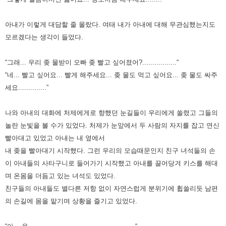
아내가 이렇게 대담할 줄 몰랐다. 여태 내가 아내에 대해 무관심했는지도
모르겠다는 생각이 들었다.
“그래... 우리 좆 물받이 오빠 좆 빨고 싶어졌어?.................“
“네... 빨고 싶어요... 빨게 해주세요... 좆 물도 먹고 싶어요... 좆 물도 싸주
세요..............”
나와 아내의 대화에 처제에게로 향했던 눈길들이 우리에게 쏠렸고 그들의
놀란 눈빛을 볼 수가 있었다.
처제가 눈앞에서 두 사람의 자지를 잡고 연신
빨아대고 있었고 아내는 내 옆에서
내 좆을 빨아대기 시작했다.
그런 우리의 모습때문인지 친구 녀석들의 손
이 아내들의 사타구니로 들어가기 시작했고
아내를 끌어당겨 키스를 해대
며 온몸을 더듬고 있는 녀석도 있었다.
친구들의 아내들도 별다른 저항 없이 자연스럽게 분위기에 휩쓸리듯 남편
의 손길에 몸을 맡기며 상황을 즐기고 있었다.