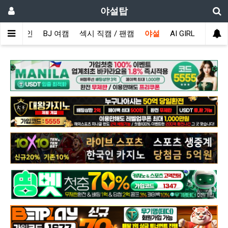
야설탑
메인
BJ 여캠
섹시 직캠 / 팬캠
야설
AI GIRL