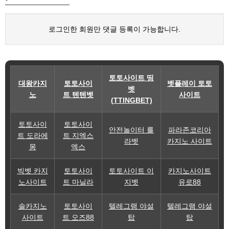
로그인한 회원만 댓글 등록이 가능합니다.
토토사이트 띵
대왕카지
토토사이
벳플레이 토토
벳
노
트 텐텐벳
사이트
(TTINGBET)
토토사이
토토사이
안전놀이터 룰
파라존코리아
트 도라에
트 지엑스
라벳
카지노 사이트
몽
엑스
빅벳 카지
토토사이
토토사이트 이
카지노사이트
노사이트
트 마닐라
지벳
유로88
솔카지노
토토사이
텔레그램 야설
텔레그램 야설
사이트
트 오즈88
탑
탑