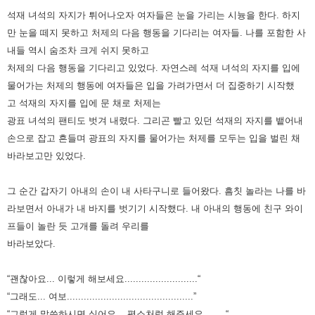
석재 녀석의 자지가 튀어나오자 여자들은 눈을 가리는 시늉을 한다.
하지
만 눈을 떼지 못하고 처제의 다음 행동을 기다리는 여자들.
나를 포함한 사
내들 역시 숨조차 크게 쉬지 못하고
처제의 다음 행동을 기다리고 있었다.
자연스레 석재 녀석의 자지를 입에
물어가는 처제의 행동에 여자들은 입을 가려가면서 더 집중하기 시작했
고
석재의 자지를 입에 문 채로 처제는
광표 녀석의 팬티도 벗겨 내렸다.
그리곤 빨고 있던 석재의 자지를 뱉어내
손으로 잡고 흔들며 광표의 자지를 물어가는 처제를 모두는 입을 벌린 채
바라보고만 있었다.
그 순간 갑자기 아내의 손이 내 사타구니로 들어왔다.
흠칫 놀라는 나를 바
라보면서 아내가 내 바지를 벗기기 시작했다.
내 아내의 행동에 친구 와이
프들이 놀란 듯 고개를 돌려 우리를
바라보았다.
“괜찮아요... 이렇게 해보세요..........................“
“그래도... 여보.............................................”
“그렇게 말씀하시면 싫어요... 평소처럼 해주세요........“