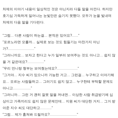
처제의 이야기 내용이 일상적인 것은 아닌지라 다들 말을 아낀다.
하지만
호기심 가득하게 일어나는 눈빛만은 숨기지 못했다.
모두가 눈을 빛내며
처제의 다음 말을 기다린다.
“그럼... 다른 사람이 하는걸... 본적은 있어요?......“
“포르노라면 모를까... 실제로 보는 것도 힘들기는 마찬가지 아닌
가?.........................“
“그러니까요... 보자고 한다고 누가 일부러 보여주는 것도 아니고... 쉽지 않
을 거 같은데요?................“
“우리 언니랑 형부는 보여줬는데요?....................“
“그거야... 지수 씨가 있으니까 가능한 거고... 그런걸... 누구하고 이야기해
요... 모르는 사람들하고... 그러기도 쉽지 않고... 누구한테 부탁할 문제도
아니고.................”
“그러니까... 그런 거 괜히 잘못 말을 꺼내면... 이상한 사람 취급받기에 십
상이고 가족끼리도 쉽지 않은 문제인데...
지원 씨가 대단한 거지... 그거 받
아준 지수 씨도 대단하고...........”
“그럼... 제가 훔쳐봐 드릴까요?..........................“