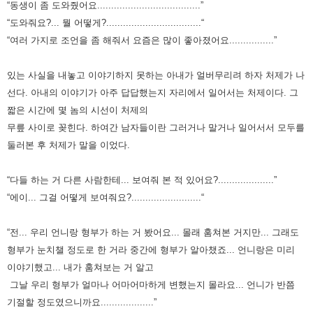
“동생이 좀 도와줬어요.....................................”
“도와줘요?... 뭘 어떻게?..................................“
“여러 가지로 조언을 좀 해줘서 요즘은 많이 좋아졌어요................”
있는 사실을 내놓고 이야기하지 못하는 아내가 얼버무리려 하자 처제가 나
선다.
아내의 이야기가 아주 답답했는지 자리에서 일어서는 처제이다.
그
짧은 시간에 몇 놈의 시선이 처제의
무릎 사이로 꽂힌다.
하여간 남자들이란
그러거나 말거나 일어서서 모두를
둘러본 후 처제가 말을 이었다.
“다들 하는 거 다른 사람한테... 보여줘 본 적 있어요?....................”
“에이... 그걸 어떻게 보여줘요?.........................“
“전... 우리 언니랑 형부가 하는 거 봤어요... 몰래 훔쳐본 거지만... 그래도
형부가 눈치챌 정도로 한 거라 중간에 형부가 알아챘죠...
언니랑은 미리
이야기했고... 내가 훔쳐보는 거 알고
그날 우리 형부가 얼마나 어마어마하게 변했는지 몰라요... 언니가 반쯤
기절할 정도였으니까요...................”