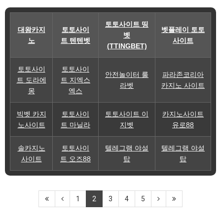
토토사이트 띵
대왕카지
토토사이
벳플레이 토토
벳
노
트 텐텐벳
사이트
(TTINGBET)
토토사이
토토사이
안전놀이터 룰
파라존코리아
트 도라에
트 지엑스
라벳
카지노 사이트
몽
엑스
빅벳 카지
토토사이
토토사이트 이
카지노사이트
노사이트
트 마닐라
지벳
유로88
솔카지노
토토사이
텔레그램 야설
텔레그램 야설
사이트
트 오즈88
탑
탑
1
2
3
4
5