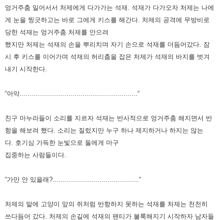
엉거주춤 일어서서 처제에게 다가가는 석재.
석재가 다가오자 처제는 나에
게 눈을 찡긋하고는 바로 그에게 키스를 해간다.
처제의 공격에 무방비로
당한 석재는 엉거주춤 처제를 안으려
했지만 처제는 석재의 손을 뿌리치며 자기 손으로 석재를 더듬어갔다.
잠
시 후 키스를 이어가며 석재의 허리춤을 잡은 처제가 석재의 바지를 벗겨
내기 시작한다.
“아악............................................................“
친구 마누라들이 소리를 지르자 석재는 반사적으로 엉거주춤 해지면서 반
항을 해보려 했다.
소리는 질렀지만 누구 하나 제지하거나 하지는 않는
다.
호기심 가득한 눈빛으로 둘에게 마구
집중하는 사람들이다.
“가만 안 있을래?............................................“
처제의 말에 고양이 앞의 쥐처럼 반항하지 못하는 석재를 처제는 천천히
쓰다듬어 갔다.
처제의 손길에 석재의 팬티가 불룩해지기 시작하자 남자들