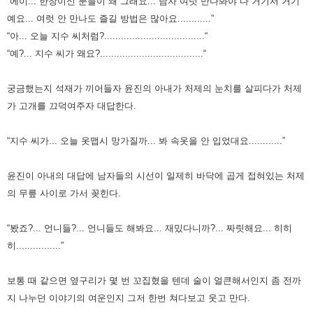
“에이... 한창이신 분들이 왜 그래요... 남자 여럿 만나봐야 다 거기서 거기
예요... 여럿 안 만나도 즐길 방법은 많아요............”
“아... 오늘 지수 씨처럼?....................................“
“예?... 지수 씨가 왜요?.....................................“
궁금했는지 석재가 끼어들자 윤진의 아내가 처제의 눈치를 살피다가 처제
가 고개를 끄덕여주자 대답한다.
“지수 씨가... 오늘 옷맵시 망가질까... 봐 속옷을 안 입었대요............”
윤진이 아내의 대답에 남자들의 시선이 일제히 바닥에 곱게 접혀있는 처제
의 무릎 사이로 가서 꽂힌다.
“봤죠?... 언니들?... 언니들도 해봐요... 재밌다니까?... 짜릿해요... 히히
히................”
보통 때 같으면 옆구리가 몇 번 꼬집혔을 텐데 술이 얼큰해서인지 좀 전까
지 나누던 이야기의 여운인지 그저 한번 쳐다보고 웃고 만다.