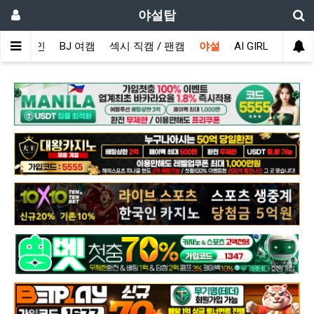
야설탑
메인
BJ 여캠
섹시 직캠 / 팬캠
야설
AI GIRL