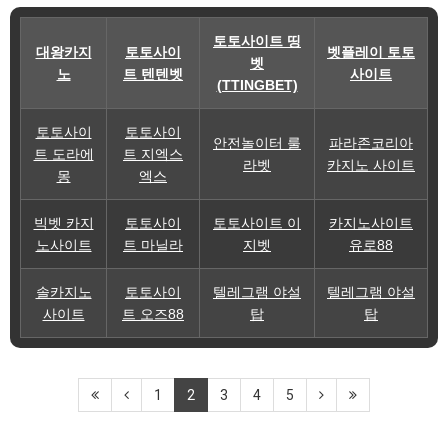
토토사이트 띵
대왕카지
토토사이
벳플레이 토토
벳
노
트 텐텐벳
사이트
(TTINGBET)
토토사이
토토사이
안전놀이터 룰
파라존코리아
트 도라에
트 지엑스
라벳
카지노 사이트
몽
엑스
빅벳 카지
토토사이
토토사이트 이
카지노사이트
노사이트
트 마닐라
지벳
유로88
솔카지노
토토사이
텔레그램 야설
텔레그램 야설
사이트
트 오즈88
탑
탑
1
2
3
4
5