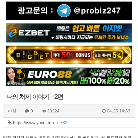
나의 처제 이야기 - 2편
야설
0
30224
04.25 14:33
https://www.yasul.top
+ 782
터질 것처럼 부풀어 올랐던 감정들이 분노로 바뀌었다.
저 무표정한 얼굴