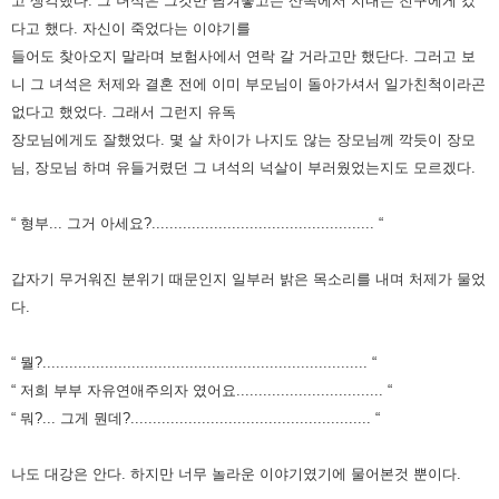
고 생각했다.
그 녀석은 그것만 남겨놓고는 산속에서 지내는 친구에게 갔
다고 했다.
자신이 죽었다는 이야기를
들어도 찾아오지 말라며 보험사에서 연락 갈 거라고만 했단다.
그러고 보
니 그 녀석은 처제와 결혼 전에 이미 부모님이 돌아가셔서 일가친척이라곤
없다고 했었다.
그래서 그런지 유독
장모님에게도 잘했었다.
몇 살 차이가 나지도 않는 장모님께 깍듯이 장모
님, 장모님 하며 유들거렸던 그 녀석의 넉살이 부러웠었는지도 모르겠다.
“ 형부... 그거 아세요?.................................................. “
갑자기 무거워진 분위기 때문인지 일부러 밝은 목소리를 내며 처제가 물었
다.
“ 뭘?......................................................................... “
“ 저희 부부 자유연애주의자 였어요................................. “
“ 뭐?... 그게 뭔데?...................................................... “
나도 대강은 안다. 하지만 너무 놀라운 이야기였기에 물어본것 뿐이다.