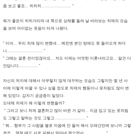
좀 보고 좋죠... 히히히......................... “
뭐가 좋은지 히히거리며 내 쪽으로 상체를 돌려 날 바라보는 처제의 모습
을 보며 어이없는 웃음이 터져 나왔다.
“ 이야... 우리 처제 많이 변했네... 예전엔 본인 방에도 못 들어오게 하더
니.............................. “
“ 그때는 결혼 전이었잖아요... 저도 이제는 어엿한 이혼녀라고요... 알건 다
안답니다................ “
자신의 처지에 대해서 아무렇지 않게 대꾸하는 모습도 그렇지만 몇 년 사
이에 이렇게 바뀔 수 있나 싶을 정도로 처제의 행동이나 옷차림도 많이 변
해 있었다.
갑자기 궁금증이 일었다.
도대체 처제가 왜 이렇게 변했을까?
“ 그러고 보니 처제 결혼하고 많이 바뀐 거 같아... 지금 입고 있는 옷차림
도 그렇고 말하는 것도 그렇고.......................... “
“ 뭐... 형부가 그 사람을 별로 마음에 안 들어 해서 오래간만에 보니까 그렇
겠죠... 명절 때도 서로 피해서 엄마네 왔으면서.................. “