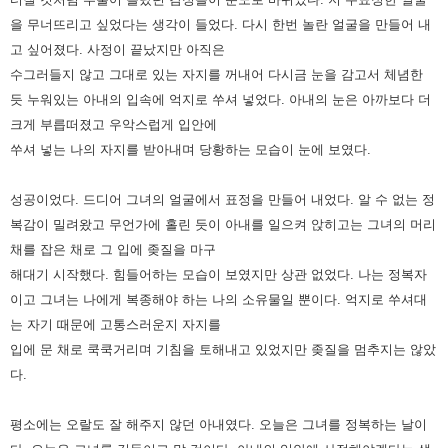
을 무너뜨리고 싶었다는 생각이 들었다.
다시 한번 놀란 얼굴을 만들어 내
고 싶어졌다.
사정이 끝났지만 아직은
수그러들지 않고 그대로 있는 자지를 꺼내어 다시금 눈을 감고서 체념한
듯 누워있는 아내의 입속에 억지로 쑤셔 넣었다.
아내의 눈은 아까보다 더
크게 부릅떠졌고 우악스럽게 입안에
쑤셔 넣는 나의 자지를 받아내며 당황하는 모습이 눈에 보였다.
성공이었다.
드디어 그녀의 얼굴에서 표정을 만들어 내었다. 알 수 없는 정
복감이 밀려왔고 무언가에 홀린 듯이 아내를 일으켜 앉히고는
그녀의 머리
채를 잡은 채로 그 입에 좆질을 마구
해대기 시작했다.
힘들어하는 모습이 보였지만 상관 없었다.
나는 정복자
이고 그녀는 나에게 복종해야 하는 나의 소유물일 뿐이다.
억지로 쑤셔대
는 자기 때문에 고통스러운지 자지를
입에 문 채로 쿡쿡거리며 기침을 토해내고 있었지만 좆질을 멈추지는 않았
다.
평소에는 오랄도 잘 해주지 않던 아내였다. 오늘은 그녀를 정복하는 날이