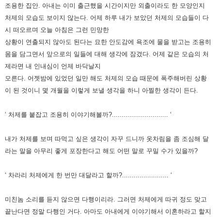
조용한 집안. 아내는 이미 출근했을 시간이지만 외출이라도 한 모양인지
처제의 모습도 보이지 않는다.
어제 하루 내가 보았던 처제의 모습들이 다
시 떠오르며 오늘 아침은 그런 민망한
상황이 연출되지 않아도 된다는 묘한 안도감에
욕조에 물을 받고는 조용히
몸을 담그면서 앞으로의 일들에 대해 생각에 잠겼다.
어제 같은 모습의 처
제라면 내 인내심이 언제 바닥날지
모른다.
어젯밤에 있었던 일만 해도 처제의 모습 때문에 폭주해버린 상황
이 된 것이니 몇 개월을 이렇게 보낼 생각을 하니 아찔한 생각이 든다.
‘ 처제를 붙잡고 조용히 이야기해볼까?............................. ‘
내가 처제를 보며 따먹고 싶은 생각이 자꾸 드니까 옷차림을 좀 조심해 달
라는 말을 아무리 좋게 포장한다고 해도 어떤 말로 꾸밀 수가 있을까?
‘ 차라리 처제에게 한 번만 대달라고 할까?........................ ‘
미친놈 소리를 듣지 않으면 다행이리라.
그러면 처제에게 따귀 정도 맞고
끝난다면 정말 다행인 거다.
아마도 아내에게 이야기해서 이혼하라고 할지