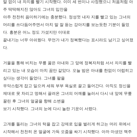
말 없이 내 자지를 빨기 시작했다.
이미 세 번이나 사정했으니 처음처럼 아
주 딱딱해지진 않아도 그녀의 입안을
아주 천천히 음미하기에는 충분했다.
정성껏 내자 지를 빨고 있는 그녀의
머리를 쓰다듬어주면서 마치 말 잘 듣는 강아지를 보는듯한 기분이 들었
다.
흥분은 어느 정도 가셨지만 이대로
끝내기는 너무 아쉬웠다. 무언가 내가 정복했다는 표시라도 남기고 싶어졌
다.
거울을 통해 비치는 무릎 꿇은 아내와 그 앞에 정복자처럼 서서 자지를 빨
리고 있는 내 모습이 마치 꿈만 같았다.
오늘 밤은 아내를 한없이 더럽히고
싶다는 생각이 들었다.
그녀를 팔을
우악스럽게 잡고 일으켜 세워 부부 욕실로 끌고 들어간다.
아직도 정신을
제대로 못 차리고 멍해서 끌려온 그녀의 어깨를 눌러서 다시 내 앞에 무릎
꿀린 후 그녀의 얼굴을 향해 소변을
보기 시작했다.
그녀의 눈에 다시 놀란 기운이 서렸다.
고개를 돌리는 그녀의 턱을 잡고 강제로 입을 벌리게 하고는 머리 위에서
시작해서 천천히 온 얼굴에 가득 오줌을 싸기 시작했다.
아까 마셨던 맥주