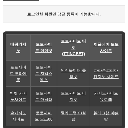
로그인한 회원만 댓글 등록이 가능합니다.
토토사이트 띵
대왕카지
토토사이
벳플레이 토토
벳
노
트 텐텐벳
사이트
(TTINGBET)
토토사이
토토사이
안전놀이터 룰
파라존코리아
트 도라에
트 지엑스
라벳
카지노 사이트
몽
엑스
빅벳 카지
토토사이
토토사이트 이
카지노사이트
노사이트
트 마닐라
지벳
유로88
솔카지노
토토사이
텔레그램 야설
텔레그램 야설
사이트
트 오즈88
탑
탑