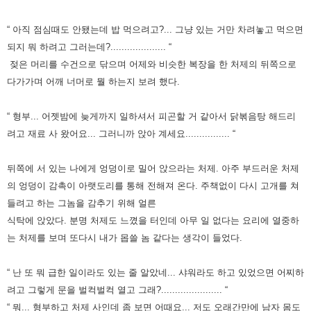
“ 아직 점심때도 안됐는데 밥 먹으려고?... 그냥 있는 거만 차려놓고 먹으면
되지 뭐 하려고 그러는데?.................... “
젖은 머리를 수건으로 닦으며 어제와 비슷한 복장을 한 처제의 뒤쪽으로
다가가며 어깨 너머로 뭘 하는지 보려 했다.
“ 형부... 어젯밤에 늦게까지 일하셔서 피곤할 거 같아서 닭볶음탕 해드리
려고 재료 사 왔어요... 그러니까 앉아 계세요................ “
뒤쪽에 서 있는 나에게 엉덩이로 밀어 앉으라는 처제. 아주 부드러운 처제
의 엉덩이 감촉이 아랫도리를 통해 전해져 온다.
주책없이 다시 고개를 쳐
들려고 하는 그놈을 감추기 위해 얼른
식탁에 앉았다.
분명 처제도 느꼈을 터인데 아무 일 없다는 요리에 열중하
는 처제를 보며 또다시 내가 몹쓸 놈 같다는 생각이 들었다.
“ 난 또 뭐 급한 일이라도 있는 줄 알았네... 샤워라도 하고 있었으면 어찌하
려고 그렇게 문을 벌컥벌컥 열고 그래?...................... “
“ 뭐... 형부하고 처제 사인데 좀 보면 어때요... 저도 오래간만에 남자 몸도