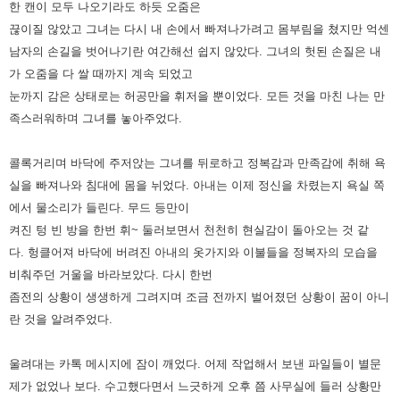
한 캔이 모두 나오기라도 하듯 오줌은
끊이질 않았고 그녀는 다시 내 손에서 빠져나가려고 몸부림을 쳤지만
억센
남자의 손길을 벗어나기란 여간해선 쉽지 않았다.
그녀의 헛된 손질은 내
가 오줌을 다 쌀 때까지 계속 되었고
눈까지 감은 상태로는 허공만을 휘저을 뿐이었다.
모든 것을 마친 나는 만
족스러워하며 그녀를 놓아주었다.
콜록거리며 바닥에 주저앉는 그녀를 뒤로하고 정복감과 만족감에 취해 욕
실을 빠져나와 침대에 몸을 뉘었다.
아내는 이제 정신을 차렸는지 욕실 쪽
에서 물소리가 들린다.
무드 등만이
켜진 텅 빈 방을 한번 휘~ 둘러보면서 천천히 현실감이 돌아오는 것 같
다.
헝클어져 바닥에 버려진 아내의 옷가지와 이불들을 정복자의 모습을
비춰주던 거울을 바라보았다.
다시 한번
좀전의 상황이 생생하게 그려지며 조금 전까지 벌어졌던 상황이 꿈이 아니
란 것을 알려주었다.
울려대는 카톡 메시지에 잠이 깨었다.
어제 작업해서 보낸 파일들이 별문
제가 없었나 보다.
수고했다면서 느긋하게 오후 쯤 사무실에 들러 상황만