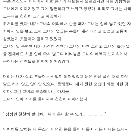
무슨 정신인지 어디에서 이런 용기가 나왔는지 모르겠지만 나는 명령하듯
그녀에게 이야기했고 그게 당연하다고 느끼고 있었다.
의외로 그녀는 나의
요구대로 천천히 그리고 깨끗하게
뒤처리를 했다.
내가 그녀의 머리에서 손을 떼자 그녀는 입에 넣고 있던 자
지에서 입을 뗐고
그런 그녀의 얼굴은 눈물이 흘러내리고 있었고 고통이
심했는지 콧물마저 흘리고 있었다.
그녀의 입 주변엔 내가 사정한 정액과 그녀의 타액 그리고 그녀의 볼과 얼
굴 전체에도
처음 입에 쑤셔 넣으며 비벼놓은 그녀의 애액과 보지속에서
묻어나온 정액들로 범벅이 되어있었다.
머리는 내가 잡고 흔들어서 산발이 되어있었고 눈은 반쯤 풀린 채로 아무
말도 하지 않고 앉아만 있었다.
통쾌했다. 내가 원한 모습이 바로 이런 것
이다.
그런 그녀의 모습에 나는 다시금
그녀의 입에 자지를 들이대며 천천히 이야기했다.
“ 정성껏 천천히 빨아봐... 내가 음미할 수 있게................. ”
명령하듯 말하는 내 목소리에 멍한 눈을 들어 나를 바라본 아내는 또다시