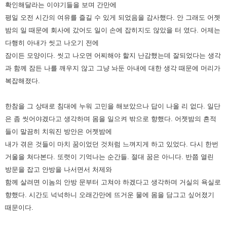
확인해달라는 이야기들을 보며 간만에
평일 오전 시간의 여유를 즐길 수 있게 되었음을 감사했다.
안 그래도 어젯
밤의 일 때문에 회사에 갔어도 일이 손에 잡히지도 않았을 터 였다.
어제는
다행히 아내가 씻고 나오기 전에
잠이든 모양이다.
씻고 나오면 어찌해야 할지 난감했는데 잘되었다는 생각
과 함께 잠든 나를 깨우지 않고 그냥 놔둔 아내에 대한 생각 때문에 머리가
복잡해졌다.
한참을 그 상태로 침대에 누워 고민을 해보았으나 답이 나올 리 없다.
일단
은 좀 씻어야겠다고 생각하며 몸을 일으켜 밖으로 향했다.
어젯밤의 흔적
들이 말끔히 치워진 방안은 어젯밤에
내가 겪은 것들이 마치 꿈이었던 것처럼 느껴지게 하고 있었다.
다시 한번
거울을 쳐다본다. 또렷이 기억나는 순간들. 절대 꿈은 아니다.
반쯤 열린
방문을 잡고 안방을 나서면서 처제와
함께 살려면 이놈의 안방 문부터 고쳐야 하겠다고 생각하며 거실의 욕실로
향했다.
시간도 넉넉하니 오래간만에 뜨거운 물에 몸을 담그고 싶어졌기
때문이다.