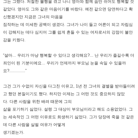
그는 그랬다. 처절한 불행을 겪고 나니 영아와 함께 숨만 쉬어도 행복할 것
같았다.
영아도 그와 같은 마음이기를 바랐다.
예전 같으면 당연하다고 확
신했겠지만 지금은 그녀의 마음을
짐작하는 데 미세한 공백이 생겼다.
그녀가 나이 들고 어른이 되고 자립심
이 강해지는 데다 심지어 그를 쉽게 흔들 수 있는 여자로서의 강점이 불안
감을 키웠다.
“설마... 우리가 마냥 행복할 수 있다고 생각해요?... 난 우리가 즐길수록 더
죄인이 된 기분이에요... 우리가 언제까지 부모님 눈을 속일 수 있을까
요?.............”
그건 그가 수없이 자신을 다그친 이유고, 1년 전 그녀의 결별을 받아들이려
고 했던 본질이기도 했다.
하지만 이제는 그 어떤 것도 중요하지 않았
다.
다른 사람을 위한 배려 때문에 그의
삶을 포기하기 싫었다.
설령 그 대상이 부모님이라고 해도 소용없었다.
그
는 세속적인 그 어떤 이유로도 희생하기 싫었다. 그가 당장에 죽을 것 같은
데 다른 사람을 살필 여유가 어떻게
생기겠는가.