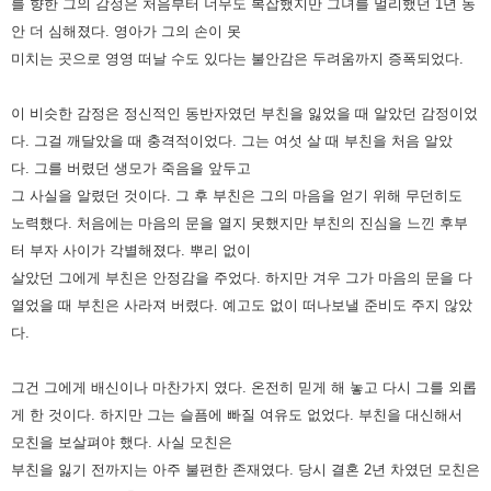
를 향한 그의 감정은 처음부터 너무도 복잡했지만 그녀를 멀리했던 1년 동
안 더 심해졌다.
영아가 그의 손이 못
미치는 곳으로 영영 떠날 수도 있다는 불안감은 두려움까지 증폭되었다.
이 비슷한 감정은 정신적인 동반자였던 부친을 잃었을 때 알았던 감정이었
다.
그걸 깨달았을 때 충격적이었다.
그는 여섯 살 때 부친을 처음 알았
다.
그를 버렸던 생모가 죽음을 앞두고
그 사실을 알렸던 것이다.
그 후 부친은 그의 마음을 얻기 위해 무던히도
노력했다.
처음에는 마음의 문을 열지 못했지만 부친의 진심을 느낀 후부
터 부자 사이가 각별해졌다.
뿌리 없이
살았던 그에게 부친은 안정감을 주었다.
하지만 겨우 그가 마음의 문을 다
열었을 때 부친은 사라져 버렸다.
예고도 없이 떠나보낼 준비도 주지 않았
다.
그건 그에게 배신이나 마찬가지 였다.
온전히 믿게 해 놓고 다시 그를 외롭
게 한 것이다. 하지만 그는 슬픔에 빠질 여유도 없었다. 부친을 대신해서
모친을 보살펴야 했다.
사실 모친은
부친을 잃기 전까지는 아주 불편한 존재였다.
당시 결혼 2년 차였던 모친은