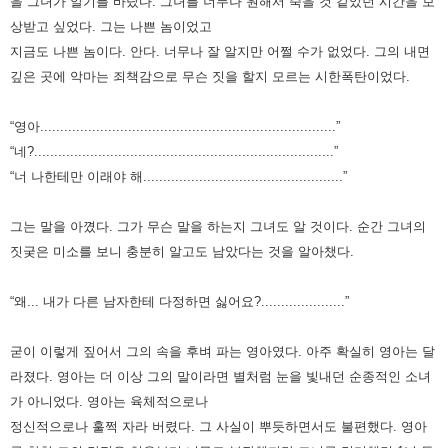
을 그녀가 알기를 바랐다.
그녀를 너무나 원해서 죽을 것 같았던 시간을 보
상받고 싶었다.
그는 나쁜 놈이었고
지금도 나쁜 놈이다. 안다. 너무나 잘 알지만 어쩔 수가 없었다.
그의 내면
깊은 곳에 악마는 죄책감으로 무슨 짓을 할지 모르는 시한폭탄이었다.
“영아..........................................................................”
“네?...........................................................................”
“너 나한테만 이래야 해..................................................”
그는 말을 아꼈다. 그가 무슨 말을 하는지 그녀도 알 것이다. 순간 그녀의
짓궂은 미소를 보니 충분히 알고도 남았다는 것을 알아챘다.
“왜... 내가 다른 남자한테 다정하면 싫어요?.....................”
굳이 이렇게 짚어서 그의 속을 후벼 파는 영아였다. 아주
확실히 영아는 달
라졌다. 영아는 더 이상 그의 말이라면 별처럼 눈을 빛내던 순종적인 소녀
가 아니었다.
영아는 육체적으로나
정신적으로나 훌쩍 자라 버렸다.
그 사실이 뿌듯하면서도 불편했다. 영
아