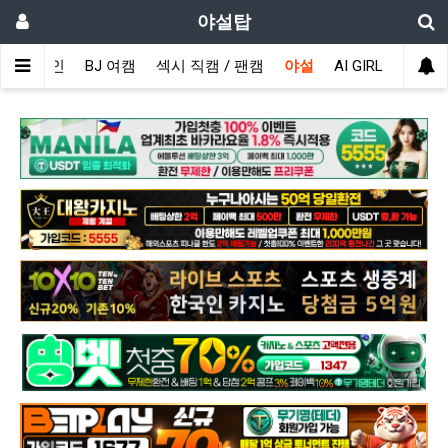
야설탑
메인
BJ 여캠
섹시 직캠 / 팬캠
야설
AI GIRL