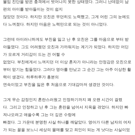
불임 진단을 받은 충격에서 벗어나지 못한 상태였다.
그러니 난데없이 남
편의 아이를 받아들이는 것이 쉽지
않았던 것이다.
하지만 모친은 무던히도 노력했고, 그게 어린 그의 눈에도
다 느껴졌다.
하지만 마음은 노력만으로 되는 것이 아니었다.
그런데 아이러니하게도 부친을 잃고 난 후 모친은 그를 마음으로 부터 받
아들였다.
그도 어려웠던 모친과 가까워지는 계기가 되었다.
하지만 어딘
가 모르게 거리감이 드는 건 어쩔 수
없었다.
부친에게서 느껴지던 더 이상 혼자가 아니라는 안정감은 모친으로
부터 얻기는 힘들었다.
그러다 영아를 만났고 그 순간 그는 아주 이상한 활
력이 생겼다.
하루하루가 흥분의
연속이었고 부친을 잃은 후 처음으로 기대감마저 생겼던 것이다.
그게 무슨 감정인지 혼란스러웠고 인정하기까지 꽤 오랜 시간이 걸렸
다.
그리고 인정하고 난 후 그는 혼란을 넘어서 지옥을 겪었다.
하지만 빠
져나오려고 애쓸수록 그는 더 깊은 수렁에
빠졌다.
그 가운데 분명한 사실 하나를 깨달았다.
영아가 다른 남자의 여자
가 되는 꼴을 보느니 세상의 몰매를 맞고 죄인이 되는 게 낫다는 사실이었