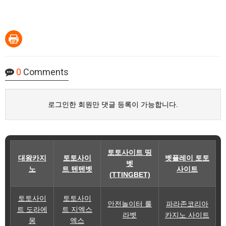
0
Comments
로그인한 회원만 댓글 등록이 가능합니다.
토토사이트 띵
대왕카지
토토사이
벳플레이 토토
벳
노
트 텐텐벳
사이트
(TTINGBET)
토토사이
토토사이
안전놀이터 룰
파라존코리아
트 도라에
트 지엑스
라벳
카지노 사이트
몽
엑스