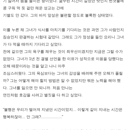
기 싫어서 뜸을 들이는 중이었다.
굶주린 시간이 길었던 탓인지 번갯불에
콩 구워 먹 듯 겉만 채운 성교는 간에
기별도 안 갔다.
그의 바지 앞섶은 불편할 정도로 볼록한 상태였다.
이를 누른 채 그녀가 식사를 마치기를 기다리는 것은 과연 그가 사람인지
짐승인지 판결하는 시험대 같았다.
그래도 그가 정성을 들인 요리니 그녀
가 다 먹을 때까지 기다리고 싶었다.
전에 같으면 그의 욕구를 채우는 것이 최우선이겠지만 지금은 그럴 수가
없었다.
그녀가 1년 전 결별 선언을 한 이유가 성적으로 이용을 당했다는
오해 때문이라는 것을 알고 나니 아주
조심스러웠다.
그의 욕심보다는 그녀의 감성을 배려해 주면 오해가 풀릴
까? 그는 어떻게 해야 할지 방법은 알 수 없었지만 뭐든 노력을 해야 했
다.
그녀를 잃으면 안 되니까. 처음 만나는
연인처럼 호감을 사려고 별짓을 다 하고 싶었다.
“불행은 우리가 떨어져 지냈던 시간이었지... 이렇게 같이 지내는 시간은
행복하잖아... 안 그래?..................”