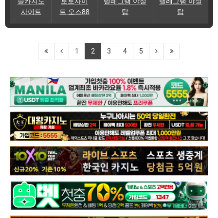
솔카지노
토토사이
텔레그램 야설
텔레그램 야설
사이트
트 오즈88
탑
탑
1
2
3
4
5