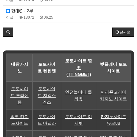
한(恨) - 2부
야설
13072
06.25
날짜순
토토사이트 띵
대왕카지
토토사이
벳플레이 토토
벳
노
트 텐텐벳
사이트
(TTINGBET)
토토사이
토토사이
안전놀이터 룰
파라존코리아
트 도라에
트 지엑스
라벳
카지노 사이트
몽
엑스
빅벳 카지
토토사이
토토사이트 이
카지노사이트
노사이트
트 마닐라
지벳
유로88