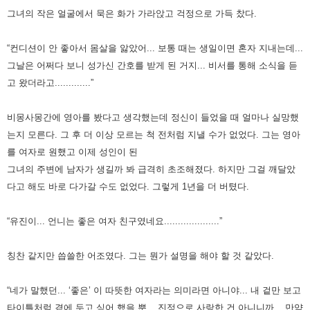
그녀의 작은 얼굴에서 묵은 화가 가라앉고 걱정으로 가득 찼다.
“컨디션이 안 좋아서 몸살을 앓았어... 보통 때는 생일이면 혼자 지내는데...
그날은 어쩌다 보니 성가신 간호를 받게 된 거지... 비서를 통해 소식을 듣
고 왔더라고.............”
비몽사몽간에 영아를 봤다고 생각했는데 정신이 들었을 때 얼마나 실망했
는지 모른다.
그 후 더 이상 모르는 척 전처럼 지낼 수가 없었다.
그는 영아
를 여자로 원했고 이제 성인이 된
그녀의 주변에 남자가 생길까 봐 급격히 초조해졌다.
하지만 그걸 깨달았
다고 해도 바로 다가갈 수도 없었다.
그렇게 1년을 더 버텼다.
“유진이... 언니는 좋은 여자 친구였네요....................”
칭찬 같지만 씁쓸한 어조였다. 그는 뭔가 설명을 해야 할 것 같았다.
“네가 말했던... ‘좋은’ 이 따뜻한 여자라는 의미라면 아니야... 내 겉만 보고
타이틀처럼 곁에 두고 싶어 했을 뿐... 진정으로 사랑한 건 아니니까... 만약