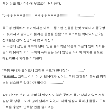
맺힌
눈을 접시만하게 부릅뜨며 경악한다.
"아우우우우우웁!!!!!... 우우우우우우우웁!!!!!!!!!!!!!!!!!!!!!.............."
목구멍 안쪽에서 쥐어짜지는 아주 고통스런 신음을 한껏 토해내며 똥구멍
이 찢어지고 괄약근이 뚫리는 통증을 온몸으로 호소하는
막내였지만 2팀
선배들은 전혀 신경쓰지 않고 자신의
두 구멍에 삽입을 계속해 댄다. 입을 틀어막은 덕분에 하진의 입에
자지를
물리지 못하게 되어 나머지 늑대들은 쓰게 입맛을 다시며 자지를 손으로
매만지면서 차례를 기다린다.
"구멍 하나가 줄어드니 그만큼 속도가 안나잖아................"
"크크크!... 그럼... 여기 이 년 입에다가 넣어!... 우리 고귀하신 윤서희 팀장
님의 성스러운 입에다가 말이야!!..............."
장하진으로 부터 몇 발짝 채 떨어지지 않은 곳에서 윤간 당하고 있는 서희
팀장 쪽 상황도 이제 많이 달라져 있었다. 서희
팀장의 육덕진 몸뚱이 구석
구석을 충분히 만족할 만큼 즐기려는