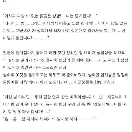
다.
"어차피 피할 수 없는 좆같은 상황!... 나는 즐기련다!...."
"에라이... 썅!... 그래... 언제까지 떠들고 있을 겁니까!... 어차피 답도 없는
문제... 그냥 자기가 생각해서 각자 하고 싶은대로
알아서들 합시다!... 난
이렇게 할랍니다!............."
얼굴이 한계점까지 붉어져 터질 것만 같았던 정 대리가 성큼성큼 최 대리
의 곁으로 걸어가 쓰러진 윤서희 팀장의 등 뒤에
섰다. 그리고 자신의 팀장
이 걸치고 있었던 아주 고급스런 정장
상의의 옷깃을 움켜쥐고는 좌우로 확 뜯어버렸다. 상의만 입혀놓은
팀장의
몸뚱이를 더욱 적나라하게 오픈시키며 그가 군중들을 향해 외친다.
"이런 날 아니면... 우리 팀장 언제 한번 따먹어봅니까!... 난... 지금부터 최
대리랑 같이 우리 잘나신 윤서희 팀장 구멍 맛 좀
봐야겠으니까... 다들 자
기 할 일 알아서 합시다!....."
"흠... 흠... 정 대리나 최 대리의 말대로 하지.............."