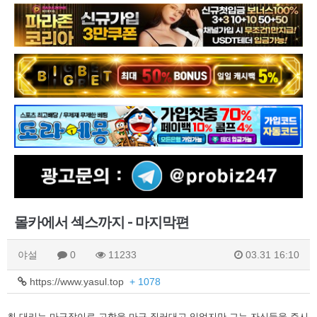
몰카에서 섹스까지 - 마지막편
야설
0
11233
03.31 16:10
https://www.yasul.top
+ 1078
최 대리는 마구잡이로 고함을 마구 질러대고 있었지만 그는 자신들을 주시