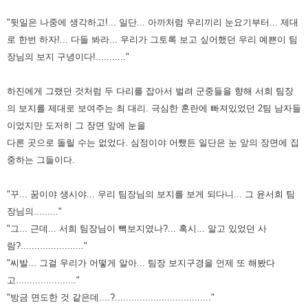
"뒷일은 나중에 생각하고!... 일단... 아까처럼 우리끼리 눈요기부터... 제대
로 한번 하자!... 다들 봐라... 우리가 그토록 보고
싶어했던 우리 예쁜이 팀
장님의 보지 구녕이다!..........."
하진에게 그랬던 것처럼 두 다리를 잡아서 벌려 군중들을 향해 서희 팀장
의 보지를 제대로 보여주는 최 대리. 극심한 혼란에
빠져있었던 2팀 남자들
이었지만 도저히 그 장면 앞에 눈을
다른 곳으로 돌릴 수는 없었다. 심정이야 어쨌든 일단은 눈 앞의
장면에 집
중하는 그들이다.
"꾸... 꿈이야 생시야... 우리 팀장님의 보지를 보게 되다니... 그 윤서희 팀
장님의........."
"그... 근데... 서희 팀장님이 빽보지였나?... 혹시... 알고 있었던 사
람?......................."
"씨발... 그걸 우리가 어떻게 알아... 팀장 보지구경을 언제 또 해봤다
고......................"
"방금 면도한 것 같은데....?..................................."