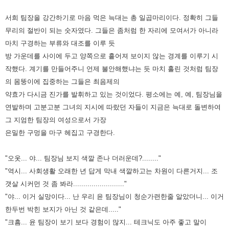
서희 팀장을 강간하기로 마음 먹은 늑대는 총 일곱마리이다. 정확히 그들
무리의 절반이 되는 숫자였다. 그들은 좀처럼 한 자리에
모여서가 아니라
마치 구경하는 부류와 대조를 이루 듯
방 가운데를 사이에 두고 양쪽으로 흩어져 보이지 않는 경계를 이루기
시
작했다. 계기를 만들어주니 언제 불안해했냐는 듯 마치 홀린 것처럼 팀장
의 몸뚱이에 집중하는 그들은 최음제의
약효가
다시금 진가를 발휘하고 있는 것이었다. 평소에는 예, 예, 팀장님을
연발하며 고분고분 그녀의 지시에 따랐던 자들이 지금은
늑대로 돌변하여
그 지엄한 팀장의 여성으로서 가장
은밀한 구멍을 마구 헤집고 구경한다.
"오옷... 야... 팀장님 보지 색깔 존나 더러운데?........"
"역시... 사회생활 오래한 년 답게 막내 색깔하고는 차원이 다른거지... 조
갯살 시커먼 것 좀 봐라........................."
"야... 이거 실망이다... 난 우리 윤 팀장님이 청순가련한줄 알았더니... 이거
한두번 박힌 보지가 아닌 것 같은데....."
"크흠... 윤 팀장이 보기 보다 경험이 많지... 테크닉도 아주 좋고 말이