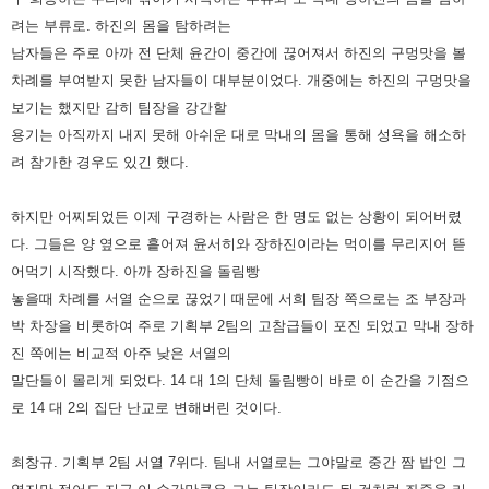
려는 부류로. 하진의 몸을 탐하려는
남자들은 주로 아까 전 단체 윤간이 중간에 끊어져서 하진의 구멍맛을
볼
차례를 부여받지 못한 남자들이 대부분이었다. 개중에는 하진의 구멍맛을
보기는 했지만 감히 팀장을 강간할
용기는 아직
까지 내지 못해 아쉬운 대로 막내의 몸을 통해 성욕을 해소하
려 참가한 경우도 있긴 했다.
하지만 어찌되었든 이제 구경하는 사람은 한 명도 없는 상황이 되어버렸
다. 그들은 양 옆으로 흩어져 윤서히와 장하진이라는
먹이를 무리지어 뜯
어먹기 시작했다. 아까 장하진을 돌림빵
놓을때 차례를 서열 순으로 끊었기 때문에 서희 팀장 쪽으로는
조 부장과
박 차장을 비롯하여 주로 기획부 2팀의 고참급들이 포진 되었고 막내 장하
진 쪽에는 비교적 아주 낮은 서열의
말단들이
몰리게 되었다. 14 대 1의 단체 돌림빵이 바로 이 순간을 기점으
로 14 대 2의 집단 난교로 변해버린 것이다.
최창규. 기획부 2팀 서열 7위다. 팀내 서열로는 그야말로 중간 짬 밥인 그