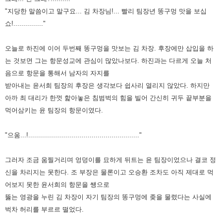
"지당한 말씀이고 말구요... 김 차장님!... 빨리 팀장년 똥구멍 맛을 보십
쇼!..............."
오늘로 하진에 이어 두번째 똥구멍을 맛보는 김 차장. 후장에만 삽입을 하
는 것보면 그는 항문성교에 관심이 많았나보다.
하진과는 다르게 오늘 처
음으로 항문을 통해서 남자의 자지를
받아내는 윤서희 팀장의 후장은 생각보다 쉽사리 열리지 않았다.
하지만
아까 최 대리가 한껏 핥아놓은 침범벅의 힘을 빌어 간신히 귀두 끝부분을
먹어삼키는 윤 팀장의 항문이였다.
"으움...!........................................................"
그러자 조금 움찔거리며 엉덩이를 묘하게 뒤트는 윤 팀장이었으나 결코 정
신을 차리지는 못한다. 조 부장은 물론이고 오승환
조차도 아직 제대로 먹
어보지 못한 윤서희의 항문을 쌩으로
뚫는 영광을 누린 김 차장이 자기 팀장의 똥구멍에 좆을 물렸다는
사실에
벅차 허리를 부르르 떨었다.