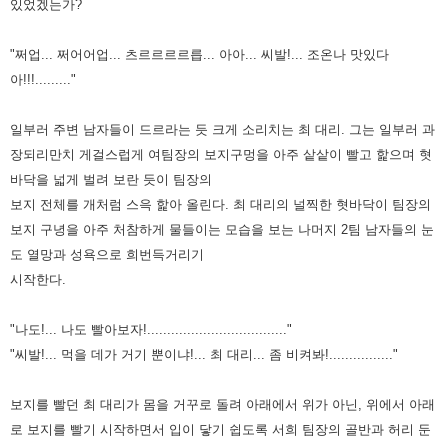
있었겠는가?
"쩌업... 쩌어어업... 츠르르르르릅... 아아... 씨발!... 조온나 맛있다
아!!!........."
일부러 주변 남자들이 드르라는 듯 크게 소리치는 최 대리. 그는 일부러 과
장되리만치 게걸스럽게 여팀장의 보지구멍을 아주
샅샅이 빨고 핥으며 혓
바닥을 넓게 벌려 보란 듯이 팀장의
보지 전체를 개처럼 스윽 핥아 올린다. 최 대리의 널찍한 혓바닥이
팀장의
보지 구녕을 아주 처참하게 물들이는 모습을 보는 나머지 2팀 남자들의 눈
도 열망과 성욕으로 희번득거리기
시작한다.
"나도!... 나도 빨아보자!..................................."
"씨발!... 먹을 데가 거기 뿐이냐!... 최 대리... 좀 비켜봐!................"
보지를 빨던 최 대리가 몸을 거꾸로 돌려 아래에서 위가 아닌, 위에서 아래
로 보지를 빨기 시작하면서 입이 닿기 쉽도록 서희
팀장의 골반과 허리 둔