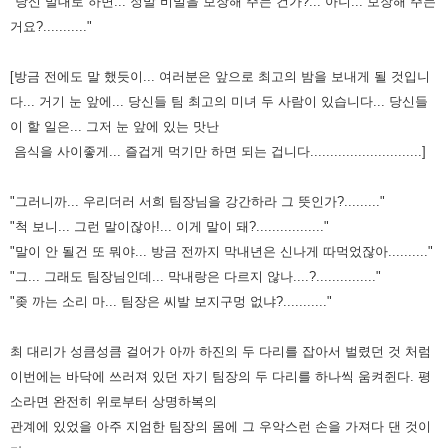
"당신 말대로 하면... 정말 비밀을 보장해 주는 건가?... 아니... 보장해 주는
거요?..........."
[방금 전에도 말 했듯이... 여러분은 앞으로 최고의 밤을 보내게 될 것입니
다... 거기 눈 앞에... 당신들 팀 최고의 미녀 두 사람이
있습니다... 당신들
이 할 일은... 그저 눈 앞에 있는 맛난
음식을 사이좋게... 즐겁게 먹기만 하면 되는 겁니다............................]
"그러니까... 우리더러 서희 팀장님을 강간하라 그 뜻인가?........."
"척 보니... 그런 말이잖아!... 이게 말이 돼?................."
"말이 안 될건 또 뭐야... 방금 전까지 막내년은 신나게 따먹었잖아.........."
"그... 그래도 팀장님인데... 막내랑은 다르지 않나....?..............."
"좆 까는 소리 마... 팀장은 씨발 보지구멍 없냐?..........."
최 대리가 성큼성큼 걸어가 아까 하진의 두 다리를 잡아서 벌렸던 것 처럼
이번에는 바닥에 쓰러져 있던 자기 팀장의 두 다리를
하나씩 움켜쥔다. 평
소라면 완전히 위로부터 상명하복의
관계에 있었을 아주 지엄한 팀장의 몸에 그 우악스런 손을 가져다
댄 것이