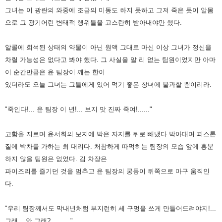
그녀는 이 광란의 와중에 조금의 미동도 하지 못하고 그저
죽은 듯이 알몸
으로 그 광기어린 변태적 행위들을 고스란히 받아내야만 했다.
알콜에 희석된 상태의 약물이 아닌 원액 그대로
마신 이상 그녀가 정신을
차릴 가능성은 없다고 봐야 했다. 그 사실을 알 리 없는 팀원이었지만 아마
이 순간만큼은 윤 팀장이
깨는 한이
있더라도 오늘 그녀는 그들에게 있어 먹기 좋은 창녀에 불과할 뿐이리라.
"죽인다!... 윤 팀장 이 년!... 보지 맛 진짜 죽여!......"
고함을 지르며 윤서희의 보지에 박은 자지를 뒤로 빼냈다 박아대며 피스톤
질에 박차를 가하는 최 대리다. 처참하게 따먹히는
팀장의 모습 앞에 흥분
하지 않을 팀원은 없었다. 김 차장은
파이즈리를 즐기던 것을 멈추고 윤 팀장의 궁둥이 뒤쪽으로 마구
움직인
다.
"우리 팀장께서도 막내년처럼 부지런히 세 구멍을 쓰게 만들어드려야지!...
그래... 안 그래?.........."