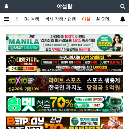
야설탑
메인
BJ 여캠
섹시 직캠 / 팬캠
야설
AI GIRL