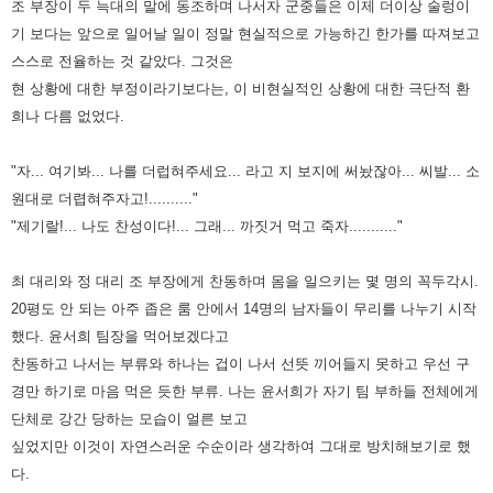
조 부장이 두 늑대의 말에 동조하며 나서자 군중들은 이제 더이상 술렁이
기 보다는 앞으로 일어날 일이 정말 현실적으로 가능
하긴 한가를 따져보고
스스로 전율하는 것 같았다. 그것은
현 상황에 대한 부정이라기보다는, 이 비현실적인 상황에 대한
극단적 환
희나 다름 없었다.
"자... 여기봐... 나를 더럽혀주세요... 라고 지 보지에 써놨잖아... 씨발... 소
원대로 더렵혀주자고!.........."
"제기랄!... 나도 찬성이다!... 그래... 까짓거 먹고 죽자..........."
최 대리와 정 대리 조 부장에게 찬동하며 몸을 일으키는 몇 명의 꼭두각시.
20평도 안 되는 아주 좁은 룸 안에서 14명의 남자들이
무리를 나누기 시작
했다. 윤서희 팀장을 먹어보겠다고
찬동하고 나서는 부류와 하나는 겁이 나서 선뜻 끼어들지 못하고 우선
구
경만 하기로 마음 먹은 듯한 부류. 나는 윤서희가 자기 팀 부하들 전체에게
단체로 강간 당하는 모습이 얼른 보고
싶었지만
이것이 자연스러운 수순이라 생각하여 그대로 방치해보기로 했
다.