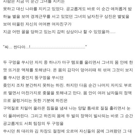
사람은 지금 이 순간 그녀를 지키는
못하고 대신 나라를 지키고 있었다. 공교롭게도 바로 이 순간
애처롭게 밤
하늘 별을 보며 경계근무를 서고 있었던 그녀의 남자친구 상진은 별빛을
보며 떠올린 자신의 어여쁜 여자친구가
지금 어떤 꼴을 당하고 있는지 감히 상상이나 할 수 있었을까.....
"싸... 싼다아...!............................................."
두 구멍을 쑤시던 자지 중 하나가 마구 템포를 올리면서 그녀의 몸 안에 한
껏 뜨거운 액체를 토해낸다. 온 몸의 감각이 덩어리때
뒤 섞여 그것이 보지
를 쑤시던 좆인지 똥구멍을 쑤시던
좆인지 조차 분간하지 못하는 하진. 하지만 다음 순간 나머지 자지도
부르
르 떨면서 마찬가지로 좆물을 토해내고 만다. 몸 안이 여러 남자들의 정액
으로 꿀렁거리는 듯한 기분에 하진은
구역질로
치밀어 올라온 침들을 냄새 나는 양말 틈새로 질질 흘리면서 눈
이 풀려버린다.
그리고 하진의 몸에 두 발의 정액이 발사되는 바로 그 순간
공교롭게도 서희 팀장의 두 구멍을
쑤시던 최 대리와 김 차장도
절정에 오르며 자신들의 꿈에 그려왔던 그 대