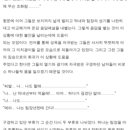
체 무슨 조화람.........."
항문에 이어 그들은 보지까지 넓게 벌리고 막내와 팀장의 성기를 나란히
대고 비교해가며 온갖 음담패설을 내뱉는다. 그렇게
음담을 뱉는 것이 이
상황에 대한 불안을 날리는데에 도움이
되는 모양이다. 언어를 통해 성욕을 자극받는 그들은 서서히
뚜렷하게 아
까의 그 미치광이들 같은 모습으로 되돌아가고 있었다. 그리고 그런 그들
의 짐승으로의 회귀가 이 상황에 도움을
주었다고 한다면 그들의 열기와 광기에 자극받은 구경하던 남자들이 비로
소 하나둘씩 몸을 일으켰기 때문일 것이다.
"씨발... 나... 나도 할래......................................."
"나... 난 막내년부터 먹을래!.... 아까... 하다가 끊겼단 말야............"
"나... 나도........................................................"
"에라... 나는 팀장년한테 간다!............................."
구경하고 있던 부류가 그 순간 다시 두 부류로 나뉘었다. 하나는 팀장을 마
구 희롱하는 무리에 섞이기 시작하는 부류와 또 막내
장하진의 몸을 탐하