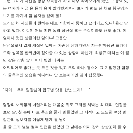
그런 그녀가 자신을 항상 주눅들게 하고 아주 작아보이게 했던 그 능력 있
는 여자가 지금 온 몸의 옷이 발가벗겨져서
보지가 면도 된 채로 똥구멍과
보지를 자기네 팀 남자들 앞에 훤히
드러낸 채 자신들이 원하는 대로 저항하지 못하고 요리되고
있다! 윤간 당
하고 있다.
이것이 어느 미친 놈의 장난질 혹은 수작이라도 해도 좋다. 이
얼마나 멋진 상황이란 말이냐! 그동안
남성으로서 일개 계집년
밑에서 자존심 상해가면서 자극받아왔던 프라이
드와 성욕을 한꺼번에 갚아줄 수 있는 상황이 아닌가! 최창규 대리는 이 꿈
만
같은 상황 앞에 이제 뒷일 따위는
어찌되어도 좋다는 듯 모든 것을 잊고 오직 하나, 평소에 그 지엄했던 팀장
의 굴욕적인
모습을 하나하나 맛 보는데에만 깊이 집중했다.
"자아... 우리 팀장님의 씹구녕 맛을 한번 보자!......"
팀장의 새까맣게 너덜거리는 대음순 위로 고개를 처박는 최 대리. 면접을
보던 날, 첫 눈에 바로 흑심을 품게 만들었던 그
지적이고 도도한 여성 면
접관의 생보지를 이렇게 빨게 될 날이
올 줄 그가 벌벌 떨며 면접을 봤었던 그 날에는 어찌 감히
상상조차 할 수