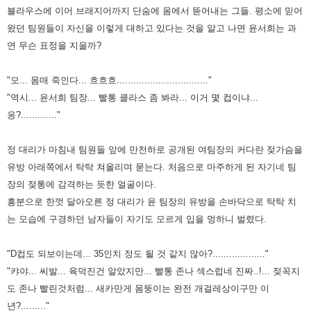
블라우스에 이어 브래지어까지 단숨에 몸에서 뜯어내는 그들. 평소에 믿어
왔던 팀원들이 자신을 이렇게 대하고 있다는 것을
알고 나면 윤서희는 과
연 무슨 표정을 지을까?
"모... 몸매 죽인다... 흐흐흐................................."
"역시... 윤서희 팀장... 빨통 클라스 좀 봐라... 이거 몇 컵이냐...
응?............."
정 대리가 마침내 팀원들 앞에 만천하로 공개된 여팀장의 커다란 젖가슴을
유방 아래쪽에서 탁탁 쳐올리며 묻는다. 처음으로
마주하게 된 자기네 팀
장의 젖통에 감격하는 듯한 얼굴이다.
흥분으로 한껏 달아오른 정 대리가 윤 팀장의 유방을 손바닥으로
탁탁 치
는 모습에 구경하던 남자들이 자기도 모르게 입을 멍하니 벌렸다.
"D컵도 되보이는데... 35인치 정도 될 것 같지 않아?..................."
"캬야... 씨발... 육덕진건 알았지만... 빨통 존나 섹스럽네 진짜..!... 젖꼭지
도 존나 빨린것처럼... 새카만게 몸뚱이는 완전
개걸레상이구만 이
년?........."