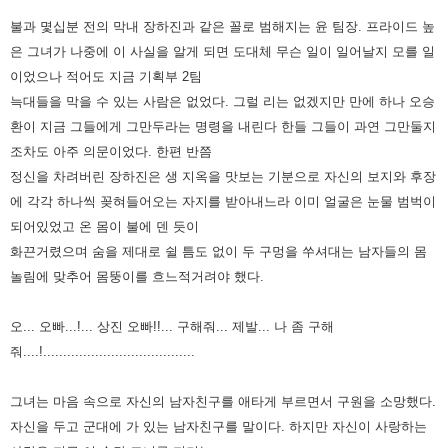
불과 몇십분 전의 막내 장하진과 같은 꼴로 범해지는 윤 팀장. 프라이드 높
은 그녀가 나중에 이 사실을 알게 되면 도대체 무슨
일이 일어날지 모를 일
이었으나 적어도 지금 기획부 2팀
늑대들을 막을 수 있는 사람은 없었다. 그럴 리는 없겠지만 만에
하나 오승
환이 지금 그들에게 그만두라는 명령을 내린다 한들 그들이 과연 그만둘지
조차도 아주 의문이었다.
한편 반쯤
정신을 차려버린 장하진은 생 지옥을 맛보는 기분으로 자신의 보지와 후장
에 각각 하나씩 꽂혀들어오는 자지를
받아내느라 이미 얼굴은 눈물 범벅이
되어있었고 온 몸이 불에 덴 듯이
화끈거렸으며 숨을 제대로 쉴 틈도 없이 두 구멍을
쑤셔대는 남자들의 몸
놀림에 맞추어 몸뚱이를 흐느적거려야 했다.
오... 오빠...!... 상진 오빠!!... 구해줘... 제발... 나 좀 구해
줘....!......................................
그녀는 마음 속으로 자신의 남자친구를 애타게 부르면서 구원을 소망했다.
자신을 두고 군대에 가 있는 남자친구를 말이다.
하지만 자신이 사랑하는