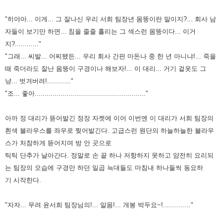
"히야아... 이게... 그 잘나신 우리 서희 팀장년 몸뚱이란 말이지?... 회사 남
자들이 보기만 하면... 침을 줄줄 흘리는 그 섹스런
몸뚱이다... 이거
지?............"
"그래... 씨발... 어찌됐든... 우리 회사 간판 마돈나 중 한 년 아니냐!... 죽을
때 죽더라도 잘난 몸뚱이 구경이나 해보자!...
이 대리... 거기 겉옷도 그
냥... 벗겨버려!............"
"조... 좋아........................................................"
아까 정 대리가 뜯어발긴 정장 자켓에 이어 이번엔 이 대리가 서희 팀장의
흰색 블라우스를 좌우로 찢어발긴다. 고급스런
원단의 하늘하늘한 블라우
스가 처참하게 뜯어지며 방 안 곳으로
틱틱 단추가 날아간다.
정말로 손 끝 하나 저항하지 못하고 얌전히 요리되
는 팀장의 모습에 구경만 하던 일곱 늑대들도 마침내 하나둘씩 동요하
기
시작한다.
"자자... 무려 윤서희 팀장님의!... 알몸!... 개봉 박두요~!.............."