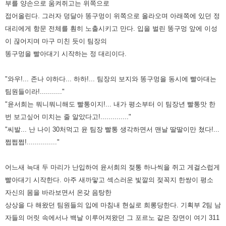
부를 양손으로 움켜쥐고는 위쪽으로
접어올린다. 그러자 덩달아 똥구멍이 위쪽으로 올라오며 아래쪽에
있던 정
대리에게 항문 전체를 훤히 노출시키고 만다. 입을 벌린 똥구멍 앞에 이성
이 끊어지며 마구 미친 듯이 팀장의
똥구멍을
빨아대기 시작하는 정 대리이다.
"와우!... 존나 야하다... 하하!... 팀장의 보지와 똥구멍을 동시에 빨아대는
팀원들이라!..........."
"윤서희는 뭐니뭐니해도 빨통이지!... 내가 평소부터 이 팀장년 빨통맛 한
번 보고싶어 미치는 줄 알았다고!.............."
"씨발... 난 나이 30처먹고 윤 팀장 빨통 생각하면서 맨날 딸딸이만 쳤다!...
쩝쩝쩝!..............."
어느새 늑대 두 마리가 난입하여 윤서희의 젖통 하나씩을 쥐고 게걸스럽게
빨아대기 시작한다. 아주 새까맣고 섹스러운 빛깔의
젖꼭지 한쌍이 평소
자신의 몸을 바라보면서 온갖 음탕한
상상을 다 해왔던 팀원들의 입에 마침내 현실로 희롱당한다. 기획부
2팀 남
자들의 머릿 속에서나 백날 이루어져왔던 그 포르노 같은 장면이 여기 311