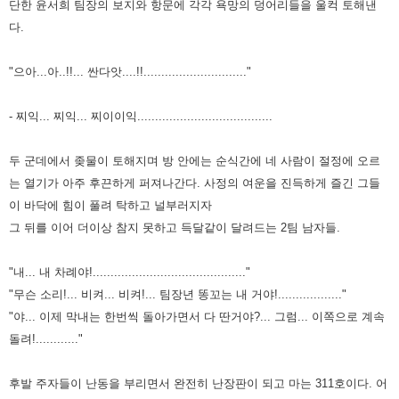
단한 윤서희 팀장의 보지와 항문에 각각 욕망의 덩어리들을 울컥 토해낸
다.
"으아...아..!!... 싼다앗....!!............................."
- 찌익... 찌익... 찌이이익......................................
두 군데에서 좆물이 토해지며 방 안에는 순식간에 네 사람이 절정에 오르
는 열기가 아주 후끈하게 퍼져나간다. 사정의 여운을
진득하게 즐긴 그들
이 바닥에 힘이 풀려 탁하고 널부러지자
그 뒤를 이어 더이상 참지 못하고 득달같이 달려드는 2팀 남자들.
"내... 내 차례야!..........................................."
"무슨 소리!... 비켜... 비켜!... 팀장년 똥꼬는 내 거야!.................."
"야... 이제 막내는 한번씩 돌아가면서 다 딴거야?... 그럼... 이쪽으로 계속
돌려!............"
후발 주자들이 난동을 부리면서 완전히 난장판이 되고 마는 311호이다. 어