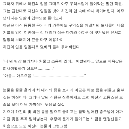
그러자 뒤에서 하진의 입을 그대로 아주 우악스럽게 틀어막는 말단 직원.
그는 급한대로 자신의 양말을 벗어 하진의 입 속에 쑤셔
박아버린다. 아주
냄새나는 양말이 입속으로 들어오자
하진은 아직 몽롱한 무의식의 와중에도 구역질을 해댔지만 토사물이
나올
겨를도 없이 이번에는 정 대리가 성큼 다가와 아까전에 벗겨냈던 윤서희
팀장의 브래지어 끈을 마구 이용하여
하진의 입을
양말째로 몇바퀴 둘러 묶어버린다.
"니 년 팀장 브라자나 처물고 조용히 있어... 씨발년아... 앞으로 지옥같은
회사생활하기 싫으면............."
"아읍... 아으으읍!!............................................"
눈물을 줄줄 흘리며 차 대리의 좆을 보지에 머금은 채로 몸을 뒤틀고 울부
짖는 하진이다. 그러나 말단 직원은 잔혹하게도 그런
하진의 고통스런 모
습을 보며 더욱 가학적인 웃음을 실실
지으며 하진의 좆 박힌 몸을 앞으로 굽히고는 활짝 벌어진 똥구녕에
아까
처럼 좆을 푸욱 찔러넣는다. 후장에 뭔가가 들어오는 느낌을 맨정신들고
처음으로 느낀 하진이 눈물이 그렁그렁