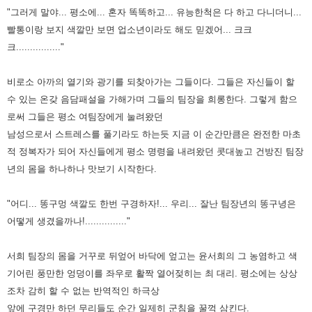
"그러게 말야... 평소에... 혼자 똑똑하고... 유능한척은 다 하고 다니더니...
빨통이랑 보지 색깔만 보면 업소년이라도 해도
믿겠어... 크크
크................"
비로소 아까의 열기와 광기를 되찾아가는 그들이다. 그들은 자신들이 할
수 있는 온갖 음담패설을 가해가며 그들의 팀장을
희롱한다. 그렇게 함으
로써 그들은 평소 여팀장에게 눌려왔던
남성으로서 스트레스를 풀기라도 하는듯 지금 이 순간만큼은
완전한 마초
적 정복자가 되어 자신들에게 평소 명령을 내려왔던 콧대높고 건방진 팀장
년의 몸을 하나하나 맛보기 시작한다.
"어디... 똥구멍 색깔도 한번 구경하자!... 우리... 잘난 팀장년의 똥구녕은
어떻게 생겼을까나!..............."
서희 팀장의 몸을 거꾸로 뒤엎어 바닥에 엎고는 윤서희의 그 농염하고 색
기어린 풍만한 엉덩이를 좌우로 활짝 열어젖히는
최 대리. 평소에는 상상
조차 감히 할 수 없는 반역적인 하극상
앞에 구경만 하던 무리들도 순간 일제히 군침을 꿀꺽 삼킨다.