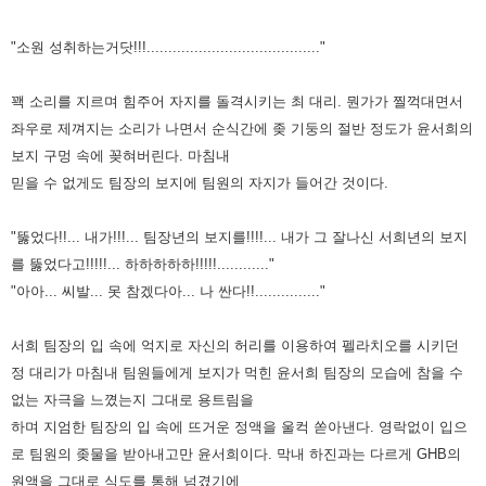
"소원 성취하는거닷!!!........................................"
꽥 소리를 지르며 힘주어 자지를 돌격시키는 최 대리. 뭔가가 찔꺽대면서
좌우로 제껴지는 소리가 나면서 순식간에 좆 기둥의
절반 정도가 윤서희의
보지 구멍 속에 꽂혀버린다. 마침내
믿을 수 없게도 팀장의 보지에 팀원의 자지가 들어간 것이다.
"뚫었다!!... 내가!!!... 팀장년의 보지를!!!!... 내가 그 잘나신 서희년의 보지
를 뚫었다고!!!!!... 하하하하하!!!!!............"
"아아... 씨발... 못 참겠다아... 나 싼다!!..............."
서희 팀장의 입 속에 억지로 자신의 허리를 이용하여 펠라치오를 시키던
정 대리가 마침내 팀원들에게 보지가 먹힌 윤서희
팀장의 모습에 참을 수
없는 자극을 느꼈는지 그대로 용트림을
하며 지엄한 팀장의 입 속에 뜨거운 정액을 울컥 쏟아낸다.
영락없이 입으
로 팀원의 좆물을 받아내고만 윤서희이다.
막내 하진과는 다르게 GHB의
원액을 그대로 식도를 통해 넘겼기에