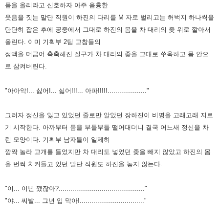
몸을 올리라고 신호하자 아주 음흉한
웃음을 짓는 말단 직원이 하진의 다리를 M 자로 벌리고는 허벅지
하나씩을
단단히 잡은 후에 공중에서 그대로 하진의 몸을 차 대리의 좆 위로 깔아서
올린다. 이미 기획부 2팀 고참들의
정액을
머금어 축축해진 질구가 차 대리의 좆을 그대로 쑤욱하고 몸 안으
로 삼켜버린다.
"아아악!... 싫어!... 싫어!!!... 아파!!!!!...................."
그러자 정신을 잃고 있었던 줄로만 알았던 장하진이 비명을 고래고래 지르
기 시작한다. 아까부터 몸을 부들부들 떨어대더니
결국 어느새 정신을 차
린 모양이다. 기획부 남자들이 일제히
깜짝 놀라 고개를 들었지만 차 대리도 넣었던 좆을 빼지 않았고
하진의 몸
을 번쩍 치켜들고 있던 말단 직원도 하진을 놓지 않는다.
"이... 이년 깼잖아?............................................"
"야... 씨발... 그년 입 막아!................................."