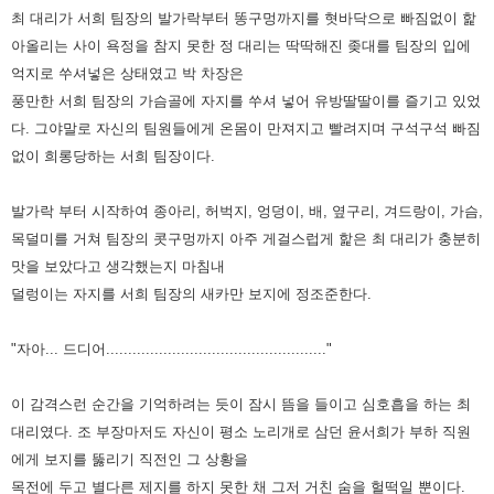
최 대리가 서희 팀장의 발가락부터 똥구멍까지를 혓바닥으로
빠짐없이 핥
아올리는 사이 욕정을 참지 못한 정 대리는 딱딱해진 좆대를 팀장의 입에
억지로 쑤셔넣은 상태였고 박 차장은
풍만한 서희 팀장의 가슴골에 자지를 쑤셔 넣어 유방딸딸이를 즐기고 있었
다. 그야말로 자신의 팀원들에게 온몸이 만져지고
빨려지며 구석구석 빠짐
없이 희롱당하는 서희 팀장이다.
발가락 부터 시작하여 종아리, 허벅지, 엉덩이, 배, 옆구리, 겨드랑이, 가슴,
목덜미를 거쳐 팀장의 콧구멍까지 아주 게걸스럽게
핥은 최 대리가 충분히
맛을 보았다고 생각했는지 마침내
덜렁이는 자지를 서희 팀장의 새카만 보지에 정조준한다.
"자아... 드디어.................................................."
이 감격스런 순간을 기억하려는 듯이 잠시 뜸을 들이고 심호흡을 하는 최
대리였다. 조 부장마저도 자신이 평소 노리개로 삼던
윤서희가 부하 직원
에게 보지를 뚫리기 직전인 그 상황을
목전에 두고 별다른 제지를 하지 못한 채 그저 거친 숨을 헐떡일
뿐이다.