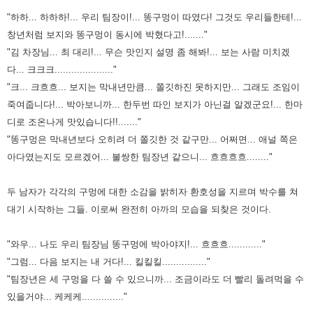
"하하... 하하하!... 우리 팀장이!... 똥구멍이 따였다! 그것도 우리들한테!...
창년처럼 보지와 똥구멍이 동시에 박혔다고!......."
"김 차장님... 최 대리!... 무슨 맛인지 설명 좀 해봐!... 보는 사람 미치겠
다... 크크크....................."
"크... 크흐흐... 보지는 막내년만큼... 쫄깃하진 못하지만... 그래도 조임이
죽여줍니다!... 박아보니까... 한두번 따인 보지가
아닌걸 알겠군요!... 한마
디로 조온나게 맛있습니다!!......."
"똥구멍은 막내년보다 오히려 더 쫄깃한 것 같구만... 어쩌면... 애널 쪽은
아다였는지도 모르겠어... 불쌍한 팀장년 같으니...
흐흐흐흐........"
두 남자가 각각의 구멍에 대한 소감을 밝히자 환호성을 지르며 박수를 쳐
대기 시작하는 그들. 이로써 완전히 아까의 모습을
되찾은 것이다.
"와우... 나도 우리 팀장님 똥구멍에 박아야지!... 흐흐흐............"
"그럼... 다음 보지는 내 거다!... 킬킬킬................"
"팀장년은 세 구멍을 다 쓸 수 있으니까... 조금이라도 더 빨리 돌려먹을 수
있을거야... 케케케..............."