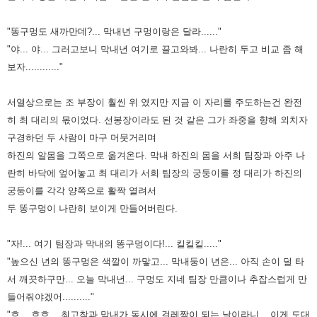
"똥구멍도 새까만데?... 막내년 구멍이랑은 달라......"
"야... 야... 그러고보니 막내년 여기로 끌고와봐... 나란히 두고 비교 좀 해
보자............"
서열상으로는 조 부장이 훨씬 위 였지만 지금 이 자리를 주도하는건 완전
히 최 대리의 몫이었다. 선봉장이라도 된 것 같은
그가 좌중을 향해 외치자
구경하던 두 사람이 마구 머뭇거리며
하진의 알몸을 그쪽으로 옮겨온다. 막내 하진의 몸을 서희 팀장과 아주
나
란히 바닥에 엎어놓고 최 대리가 서희 팀장의 궁둥이를 정 대리가 하진의
궁둥이를 각각 양쪽으로 활짝 열려서
두 똥구멍이
나란히 보이게 만들어버린다.
"자!... 여기 팀장과 막내의 똥구멍이다!... 킬킬킬....."
"높으신 년의 똥구멍은 색깔이 까맣고... 막내둥이 년은... 아직 손이 덜 타
서 깨끗하구만... 오늘 막내년... 구멍도 지네 팀장
만큼이나 추잡스럽게 만
들어줘야겠어.........."
"흐... 흐흐... 최고참과 막내가 동시에 걸레짝이 되는 날이라니... 이게 도대