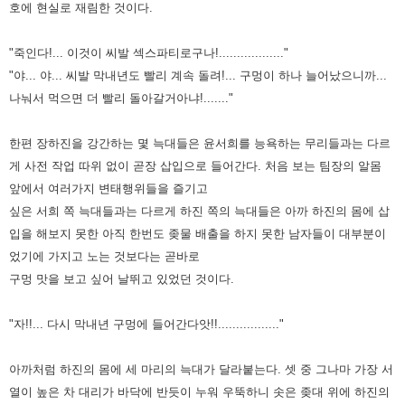
호에 현실로 재림한 것이다.
"죽인다!... 이것이 씨발 섹스파티로구나!.................."
"야... 야... 씨발 막내년도 빨리 계속 돌려!... 구멍이 하나 늘어났으니까...
나눠서 먹으면 더 빨리 돌아갈거아냐!......."
한편 장하진을 강간하는 몇 늑대들은 윤서희를 능욕하는 무리들과는 다르
게 사전 작업 따위 없이 곧장 삽입으로 들어간다.
처음 보는 팀장의 알몸
앞에서 여러가지 변태행위들을 즐기고
싶은 서희 쪽 늑대들과는 다르게 하진 쪽의 늑대들은 아까 하진의
몸에 삽
입을 해보지 못한 아직 한번도 좆물 배출을 하지 못한 남자들이 대부분이
었기에 가지고 노는 것보다는 곧바로
구멍
맛을 보고 싶어 날뛰고 있었던 것이다.
"자!!... 다시 막내년 구멍에 들어간다앗!!................."
아까처럼 하진의 몸에 세 마리의 늑대가 달라붙는다. 셋 중 그나마 가장 서
열이 높은 차 대리가 바닥에 반듯이 누워 우뚝하니
솟은 좆대 위에 하진의