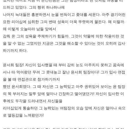
였지만 적어도 지금 이 순간만큼은 그는 팀장이라도
된 것처럼 좌중을 리
드하고 있었다. 그의 행위 하나하나에
나머지 늑대들은 흥분하면서 눈을 번득이고 좆대를 세운다. 아주
광기어린
묘한 리더십에 심취한 그의 변태 성욕이 더욱 뚜렷하게 물든다.
왜 이럴까.
왜 이렇게 오늘따라 남들 앞에서
감춰 온 그의 성욕을 주체하기가 힘들까. 그것이 약물에 의한 작용이란 것
을 알 수
없는 그였지만 지금은 그것을 해소할 수 있다는 것이 오히려 감사
하기까지 하다.
윤서희 팀장! 자신이 입사했을 때 부터 감히
눈도 마주치지 못하고 꿈속에
서나 따 먹어왔던 무려 그 콧대높고 잘난 윤서희 팀장이다! 그가 입사 면접
을 볼 때 면접관으로
참가하기까지
했던 윤서희였다.
그 때 자신은 그 능력있고 아주 권위있어 보이는 윤 팀장
의 똑 부러지는 말투 앞에 얼마나 긴장하고 떨어댔던가! 자신이 입사한
이
후에도 두각을 드러내면서 자신들을
리더십있게 통솔하던 그 능력있는 여팀장의 모습 앞에 자신은 얼마나 속으
로 열등감을
느껴왔던가!