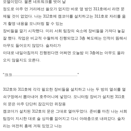
모델이었다. 물론
네트워크를 벗어 날
정도로 아주 먼 거리에선 쓸모가 없지만 바로 옆 방인 311호에서 라면 문
제될 것이 없었다.
나는 312호에 캠코더를 설치하고는 311호로 자리를 옮
겨 촬영 내용을 모니터링 할 수 있는
장비들을 깔기 시작했다. 미리
서희 팀장의 숙소에 장비들을 가져다 놓길
잘 했다. 작업은 비교적 수월하게 진행되었고 3층 복도에는 인적이 뜸해서
아무도
들어오지 않았다. 술자리가
이대로 내일아침까지 진행된다면 어쩌면 오늘밤 이 3층에는 아무도 올라
오지 않을지도 모른다.
"크크........................................................"
312호와 311호에 각각 필요한 장비들을 설치하고 나는 두 방의 열쇠를 열
쇠구멍에서 뽑아내어 호주머니에 넣었다. 모니터링
장비가 설치된 311호
의 문은 아주 단단히 잠갔지만 위장용
캠코더가 설치된 312호의 문은 그대로 열어두었다. 준비를 마친 나는
서희
팀장이 지시한 대로 술 상자를 짊어지고 다시 아래층으로 내려갔다.
술자
리는 여전히 흥에 겨워 있었고 나는