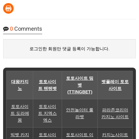
0
Comments
로그인한 회원만 댓글 등록이 가능합니다.
토토사이트 띵
대왕카지
토토사이
벳플레이 토토
벳
노
트 텐텐벳
사이트
(TTINGBET)
토토사이
토토사이
안전놀이터 룰
파라존코리아
트 도라에
트 지엑스
라벳
카지노 사이트
몽
엑스
빅벳 카지
토토사이
토토사이트 이
카지노사이트