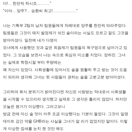
다!... 한잔씩 하시죠..........."
"이야... 양주?... 승환씨 최고!...................."
나는 기획부 2팀의 남자 팀원들에게 차례대로 양주를 한잔씩 따라주었다.
팀원들은 그것이 돼지 발정제가 섞인 술이라는
사실도 모르고 잘도 그것을
받아마셨다. 일전에 내가 다영이
모녀에게 사용했던 것과 같은 최음제가 팀원들의 목구멍으로
넘어가고 있
었다. 그 모습을 보면서 나는 속으로 회심의 미소를 지었다.
장하진. 그녀
는 실제로 학창시절 부터 주량에는
꽤 자신이 있었다. 사회생활에 있어서도 술을 원활히 주고 받는 것이 도움
이
되리라 생각해 그녀는 윗 사람들이 권하는 술을 고분고분 받아마셨다.
그리하여 회식 분위기가 밝아진다면 자신은 사랑받는
막내로서 사회생활
을 시작할 수 있으리라 생각했고 실제로 그 생각은 틀리지 않았다. 하지만
오늘은 뭔가가 이상했다.
그러고보니
방금 전에 마신 술 맛이 아주 조금 이상했다는 기분이 들었다. 그것이 일명
데이트 강간 약물 GHB라는 사실을 그녀가
알 리가 없었지만 말이다. 이렇
게 이상한 낌새를 눈치 챈 것만 해도