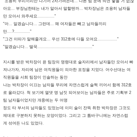
"조용히 우리끼리만 나가서 2차가려는데... 다른 팀 눈에 띄면 좋을 거 없잖
아요... 부장님한테는 내가 알아서 말할텐까...
박차장님은 조용히 남자들
만 모아서 와주세요.............."
"아... 알겠습니다... 그런데... 왜 여자들은 빼고 남자들끼리
만....?............."
"그건 이따가 말해줄게요... 우선 312호에 다들 모여요................"
"알겠습니다... 딸꾹............................................."
지시를 받은 박차장이 윤 팀장의 명령대로 술자리에서 남자들만 모아서 빠
져나가자, 자리에 남은 여직원들이 의아한 표정을
지었다. 어수선대는 여
직원들을 서희 팀장이 인솔하는 동안
나는 박차장이 이끄는 남자들 무리에 자연스럽게 슬쩍 끼어서 함께
312호
로 올라갔다.
척 보기에 열댓 명 남짓 되어보이는 남자들은 주로 기획부 2
팀 남자들이었지만 개중에는 두 어명
정도 타 부서의 남자들도
있었는데 이미 술이 잔뜩 취한 박차장은 그것도
제대로 구분하지 못하는 모양이었다. 그리고 그 틈바구니에는 자연스럽
게
섞여든 나도 있었다.