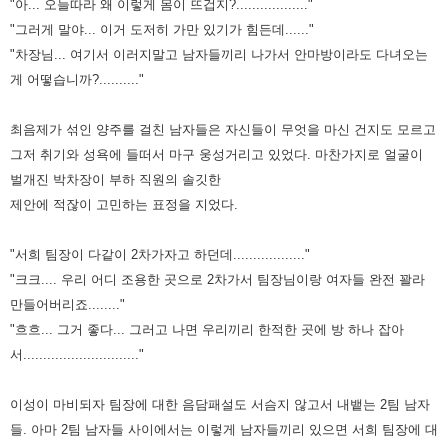
"아... 오늘따라 왜 이렇게 몸이 뜨겁지?.................."
"그러게 말야... 이거 도저히 가만 있기가 힘든데......"
"차장님... 여기서 이러지말고 남자들끼리 나가서 안마방이라도 다녀오는
게 어떻습니까?.........."
최음제가 섞인 양주를 걸친 남자들은 자신들이 무엇을 마신 건지도 모르고
그저 취기와 성욕에 들떠서 마구 웅성거리고 있었다.
마찬가지로 얼굴이
벌개진 박차장이 부하 직원의 솔깃한
제안에 적잖이 고민하는 표정을 지었다.
"서희 팀장이 다같이 2차가자고 하던데.................."
"크크.... 우리 어디 조용한 곳으로 2차가서 팀장님이랑 여자들 완전 꽐라
만들어버리죠........"
"흐흐... 그거 좋다... 그러고 나면 우리끼리 한적한 곳에 방 하나 잡아
서............................."
이성이 마비되자 팀장에 대한 음담패설도 서슴지 않고서 내뱉는 2팀 남자
들. 아마 2팀 남자들 사이에서는 이렇게 남자들끼리
있으면 서희 팀장에 대