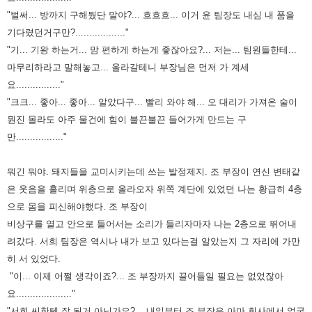
"벌써... 방까지 구해뒀단 말야?... 흐흐흐... 이거 윤 팀장도 내심 내 품을
기다렸던거구만?.................."
"기... 기왕 하는거... 맘 편하게 하는게 좋잖아요?... 저는... 팀원들한테...
마무리하라고 말해놓고... 올라갈테니 부장님은
먼저 가 계세
요................"
"크크... 좋아... 좋아... 알았다구... 빨리 와야 해... 오 대리가 가져온 술이
뭔진 몰라도 아주 물건에 힘이 불끈불끈 들어가게
만드는 구
만................."
뭐긴 뭐야. 돼지들을 교미시키는데 쓰는 발정제지. 조 부장이 연신 변태같
은 웃음을 흘리며 위층으로 올라오자 위쪽 계단에
있었던 나는 황급히 4층
으로 몸을 피신해야했다. 조 부장이
비상구를 열고 안으로 들어서는 소리가 들리자마자 나는 2층으로
뛰어내
려갔다. 서희 팀장은 역시나 내가 보고 있다는걸 알았는지 그 자리에 가만
히 서 있었다.
"이... 이제 어쩔 생각이죠?... 조 부장까지 끌어들일 필요는 없었잖아
요...................."
"서희 씨한텐 잘 된거 아닌가요?... 내일부터 조 부장은 아마 회사에서 얼굴