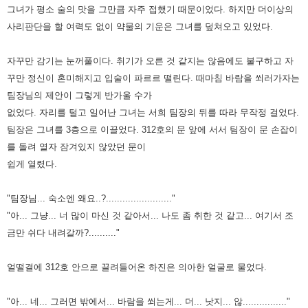
그녀가 평소 술의 맛을 그만큼 자주 접했기 때문이었다.
하지만 더이상의
사리판단을 할 여력도 없이 약물의 기운은 그녀를 덮쳐오고 있었다.
자꾸만 감기는 눈꺼풀이다. 취기가 오른 것 같지는 않음에도 불구하고 자
꾸만 정신이 혼미해지고 입술이 파르르 떨린다. 때마침
바람을 쐬러가자는
팀장님의 제안이 그렇게 반가울 수가
없었다. 자리를 털고 일어난 그녀는 서희 팀장의 뒤를 따라 무작정
걸었다.
팀장은 그녀를 3층으로 이끌었다. 312호의 문 앞에 서서 팀장이 문 손잡이
를 돌려 열자 잠겨있지 않았던 문이
쉽게
열렸다.
"팀장님... 숙소엔 왜요..?........................"
"아... 그냥... 너 많이 마신 것 같아서... 나도 좀 취한 것 같고... 여기서 조
금만 쉬다 내려갈까?.........."
얼떨결에 312호 안으로 끌려들어온 하진은 의아한 얼굴로 물었다.
"아... 네... 그러면 밖에서... 바람을 쐬는게... 더... 낫지... 않................"