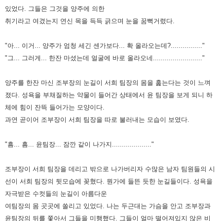
있었다. 그들은 그것을 양주에 의한
취기라고 여겼는지 연신 목을 득득 긁으며 눈을 꿈뻑거렸다.
"아... 이거... 양주가 엄청 세긴 센가보다... 확 올라오는데?................"
"그... 그러게... 한잔 마셨는데 얼굴에 바로 올라오네........................."
양주를 한잔 마신 조부장의 눈길이 서희 팀장의 몸을 훑는다는 것이 느껴
졌다. 성욕을 부채질하는 약물이 들어간 상태에서
윤 팀장을 보게 되니 하
체에 힘이 잔뜩 들어가는 모양이다.
과연 곧이어 조부장이 서희 팀장을 따로 불러내는 모습이 보였다.
"흠... 흠... 윤팀장... 잠깐 같이 나가지...................."
조부장이 서희 팀장을 데리고 밖으로 나가버리자 수많은 남자 팀원들의 시
선이 서희 팀장의 뒷모습에 꽂혔다. 뭔가에 들뜬
듯한 눈길들이다. 성욕을
자극받은 수컷들의 눈길이 아름다운
여팀장의 몸 곳곳에 쏠리고 있었다. 나는 두근대는 가슴을 안고
조부장과
윤팀장의 뒤를 쫓아서 그들을 미행했다.
그들이 얼마 떨어져있지 않은 비