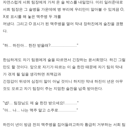
자연스럽게 서희 팀장에게 가져 온 술 박스를 내밀었다. 미리 일러준대로
서희 팀장은
그 술병들 가운데에 병 부리에 우리만이 알아볼 수 있게끔 O,
X로 표시를 해 놓은 맥주병 두 개를
꺼냈다. 그리고 O 표시가 된
맥주병을 열어 막내 장하진에게 술잔을 권했
다.
"하... 하진아... 한잔 받을래?......................."
한심하게도 자기 팀원에게 술을 따르면서 긴장하는 윤서희였다. 하긴 그럴
만도 할 것이다. 앞으로 자기가 따르는 이 술 한잔
때문에 자기 팀의 막내
가 겪게 될 일을 생각하면 죄책감과
긴장감이 뒤섞여 심정이 말이 아닐 것이니 하지만 막내 하진이 년은
아무
것도 모르고 자기 팀장이 주는 지엄한 술잔을 넙죽 받아든다.
"넵!... 팀장님도 제 술 한잔 받으세요!..........."
"아... 나... 나는 맥주 말고 소주로................"
하진이 년이 방금 전의 맥주병을 집어들려고하자 황급히 거부하는 서희 팀