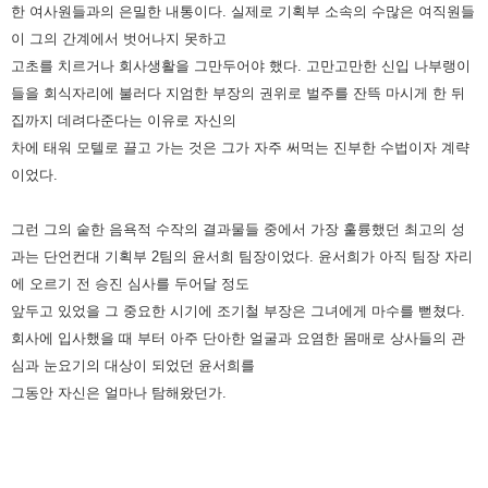
한 여사원들과의 은밀한 내통이다. 실제로 기획부 소속의 수많은 여직원들
이 그의 간계에서
벗어나지 못하고
고초를 치르거나 회사생활을 그만두어야 했다. 고만고만한 신입 나부랭이
들을 회식자리에 불러다 지엄한
부장의 권위로 벌주를 잔뜩 마시게 한 뒤
집까지 데려다준다는 이유로 자신의
차에 태워 모텔로 끌고 가는 것은 그가 자주
써먹는 진부한 수법이자 계략
이었다.
그런 그의 숱한 음욕적 수작의 결과물들 중에서 가장 훌륭했던 최고의 성
과는 단언컨대 기획부 2팀의 윤서희 팀장이었다.
윤서희가 아직 팀장 자리
에 오르기 전 승진 심사를 두어달 정도
앞두고 있었을 그 중요한 시기에 조기철 부장은 그녀에게
마수를 뻗쳤다.
회사에 입사했을 때 부터 아주 단아한 얼굴과 요염한 몸매로 상사들의 관
심과 눈요기의 대상이 되었던 윤서희를
그동안 자신은 얼마나 탐해왔던가.