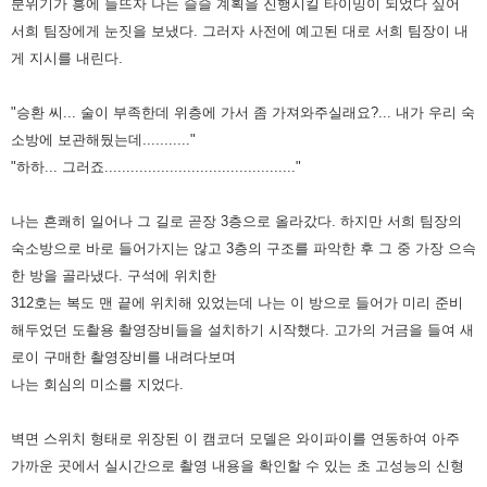
분위기가 흥에 들뜨자 나는 슬슬 계획을 진행시킬 타이밍이 되었다 싶어
서희 팀장에게 눈짓을 보냈다. 그러자 사전에 예고된
대로 서희 팀장이 내
게 지시를 내린다.
"승환 씨... 술이 부족한데 위층에 가서 좀 가져와주실래요?... 내가 우리 숙
소방에 보관해뒀는데..........."
"하하... 그러죠............................................"
나는 흔쾌히 일어나 그 길로 곧장 3층으로 올라갔다. 하지만 서희 팀장의
숙소방으로 바로 들어가지는 않고 3층의 구조를
파악한 후 그 중 가장 으슥
한 방을 골라냈다. 구석에 위치한
312호는 복도 맨 끝에 위치해 있었는데 나는 이 방으로 들어가
미리 준비
해두었던 도촬용 촬영장비들을 설치하기 시작했다.
고가의 거금을 들여 새
로이 구매한 촬영장비를 내려다보며
나는 회심의 미소를 지었다.
벽면 스위치 형태로 위장된 이 캠코더
모델은 와이파이를 연동하여 아주
가까운 곳에서 실시간으로 촬영 내용을 확인할 수 있는 초 고성능의 신형