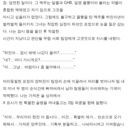
장. 당연한 일이다. 그 맥주는 알콜과 GHB, 일명
물뽕이라 불리는 약물이
혼합된 액체였고 자기 입으로 그것을
마시고 싶을리가 없었다. 그럼에도 불구하고 물뽕을 탄 맥주를
하진이년이
벌컥벌컥 들이키자 그녀는 착잡한 심정이 뒤섞인 표정으로 눈을 질끈 감는
다. 나는 잠시 뜸을 들인 후 적절한
시간이 지났다고 판단될 무렵 서희 팀장에게 고갯짓으로 지시를 내렸다.
"하진아... 잠시 밖에 나갔다 올까?.............."
"네?... 어디 가시게요?............................."
"아... 그냥... 바람이나 좀 쐴까해서............"
어리둥절한 표정의 장하진이 팀장의 손에 이끌려서 자리를 벗어나자 팀 내
의 미녀 두 명이 순식간에 빠져버려서 남자 팀원들이
아쉬워하는 기색이
역력했다. 나는 가져온 술 상자에서
X 표시가 된 특별한 술병을 꺼내들고는 2팀 좌중을 향해 말했다.
"자자... 우리끼리 한잔 더 합시다... 이건... 특별히 제가... 빈손으로 오기
뭐해서... 가져온 양주인데... 기획부 분들하고...
나눠마시려고 가져왔습니