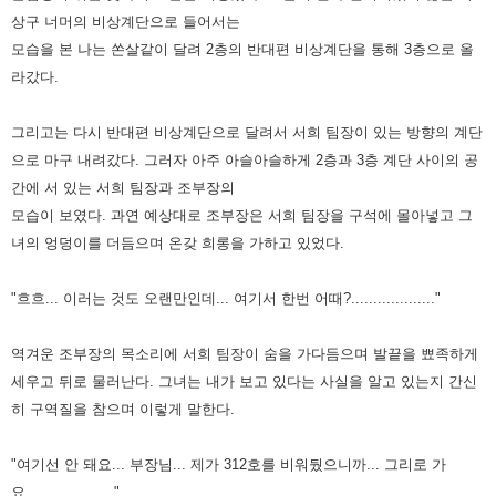
상구 너머의 비상계단으로 들어서는
모습을 본 나는 쏜살같이 달려 2층의 반대편 비상계단을
통해 3층으로 올
라갔다.
그리고는 다시 반대편 비상계단으로 달려서 서희 팀장이 있는 방향의 계단
으로 마구 내려갔다. 그러자
아주 아슬아슬하게 2층과 3층 계단 사이의 공
간에 서 있는 서희 팀장과 조부장의
모습이 보였다. 과연 예상대로 조부장은
서희 팀장을 구석에 몰아넣고 그
녀의 엉덩이를 더듬으며 온갖 희롱을 가하고 있었다.
"흐흐... 이러는 것도 오랜만인데... 여기서 한번 어때?..................."
역겨운 조부장의 목소리에 서희 팀장이 숨을 가다듬으며 발끝을 뾰족하게
세우고 뒤로 물러난다. 그녀는 내가 보고 있다는
사실을 알고 있는지 간신
히 구역질을 참으며 이렇게 말한다.
"여기선 안 돼요... 부장님... 제가 312호를 비워뒀으니까... 그리로 가
요...................."