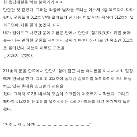
한 음담패설을 하는 분위기가 이미
만연한 것 같았다. 그러는 와중에 남자들 무리는 어느새 3층 복도
까지 다다
랐다. 군중들이 312호 앞에 몰려들기 전 나는 한발 먼저 움직여 312호의 열
쇠구멍에 키를 꽂아 놓았다. 아까
내가
열어두고 나왔던 문이 지금은 안에서 단단히 잠겨있었다. 키를 꽂아
놓은 나는 만취한 군중들 사이에서 잽싸게 빠져나와 바로
옆 숙소인 311호
로 들어섰다. 다행히 아무도 그것을
눈치채지 못했다.
311호의 문을 안쪽에서 단단히 걸어 잠근 나는 휴대폰을 꺼내서 서희 팀장
에게 연락을 했다. 그리고 312호에 설치된 캠코더를
와이파이로 모니터링
하고 있는 휴대용 스크린의 전원을
켰다. 그러자 312호 내부의 모습이 스크린에 떠오르기 시작했다.
그리고
때마침 312호의 문고리를 열어젖히는 소리가 복도를 타고 여기까지 들려
왔다.
"어엇... 자... 잠깐!!..........................................."