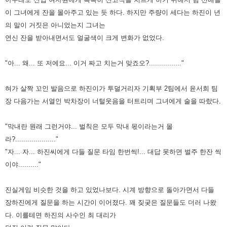
이 그녀에게 잔을 몰아주고 있는 듯 하다. 하지만
주량이 세다는 하진이 년
의 말이 거짓은 아니었는지 그녀는
연신 잔을 받아내면서도 얼굴색이 크게 변화가 없었다.
"아... 왜... 또 저에요... 이거 짜고 치는거 맞죠오?................"
혀가 살짝 꼬인 발음으로 하진이가 투덜거리자 기획부 2팀에서 윤서희 팀
장 다음가는 서열인 박차장이 너털웃음을 터트리며
그녀에게 술을 따랐다.
"막내란 원래 그런거야... 벌칙은 모두 막내 몫이라는거 몰
라?...................."
"자... 자... 하진씨에게 다들 질문 타임 한번씩!... 대답 못하면 벌주 한잔 씩
이야.........."
진실게임 비슷한 것을 하고 있었나보다. 시계 방향으로 돌아가면서 다들
장하진에게 질문을 하는 시간이 이어졌다. 꽤 짖궂은
질문들도 더러 나왔
다. 이를테면 하진의 사수인 최 대리가