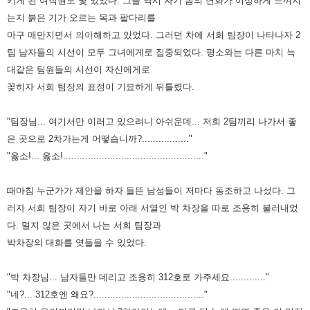
키게 된 여직원도 몇 있었다. 그들 역시 자기 몸의
변화가 이상하게 느껴지
는지 붉은 기가 오르는 목과 팔다리를
마구 매만지면서 의아해하고 있었다. 그러던 차에 서희 팀장이
나타나자 2
팀 남자들의 시선이 모두 그녀에게로 집중되었다. 평소와는 다른 마치 늑
대같은 팀원들의 시선이 자신에게로
꽂히자 서희 팀장의 표정이 기묘하게 뒤틀렸다.
"팀장님... 여기서만 이러고 있으려니 아쉬운데... 저희 2팀끼리 나가서 좋
은 곳으로 2차가는게 어떻습니까?................."
"옳소!... 옳소!..................................................."
때마침 누군가가 제안을 하자 들뜬 남성들이 저마다 동조하고 나섰다. 그
러자 서희 팀장이 자기 바로 아래 서열인 박 차장을
따로 조용히 불러내었
다. 멀지 않은 곳에서 나는 서희 팀장과
박차장의 대화를 엿들을 수 있었다.
"박 차장님... 남자들만 데리고 조용히 312호로 가주세요............."
"네?... 312호엔 왜요?........................................"