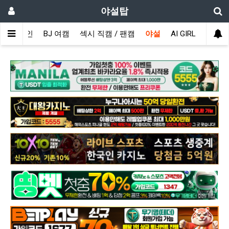
야설탑
메인
BJ 여캠
섹시 직캠 / 팬캠
야설
AI GIRL