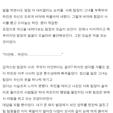
말을 하면서도 점점 더 내리깔리는 눈꺼풀. 서희 팀장이 그녀를 부축하자
하진은 자신도 모르게 바닥에 허물어져 내렸다.
그렇게 바닥에 힘없이 사
지를 뻗고 드러눕는 하진. 왠지 착잡한
표정으로 자신을 내려다보는 팀장의 모습이 보인다. 언제나
이지적이고 똑
부러지던 팀장의 얼굴이 오늘따라 불안해보인다. 그런 모습은 처음 보는
것이었다.
"미안해... 하진아.................................."
갑작스런 팀장의 사과. 무엇이 미안하다는 걸까? 하지만 생각할 겨를도 없
이 하진은 아주 서서히 깊은 혼수상태에
빠져들었다. 정신을 잃은 그녀는
팀장이 자신의 옷을 하나씩 벗기고
있다는 사실조차 느끼지 못했다. 하진을 데리고 나갔던
서희 팀장이 술자
리로 돌아오자 사람들은 막내 하진이의 행방을 물었지만 서희 팀장은 밖에
서 바람을 쐬고 오는 모양이라면서
대답을 피할 뿐이었다. 내가 준 돼지 발정제가 섞인 양주를 한잔씩 걸친 2
팀 팀원들은 이미 목덜미가 얼마전 다영이 모녀와
같이 눈에 띄게 붉어져