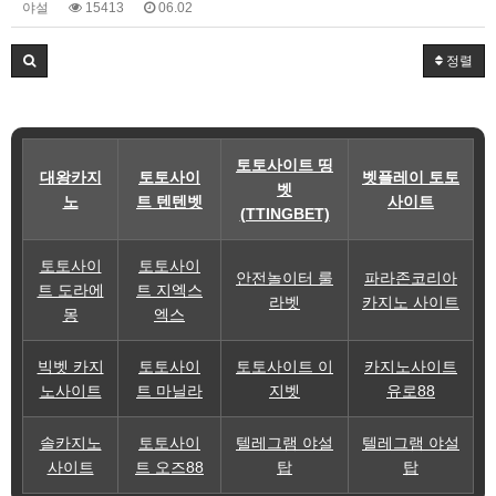
야설
15413
06.02
정렬
토토사이트 띵
대왕카지
토토사이
벳플레이 토토
벳
노
트 텐텐벳
사이트
(TTINGBET)
토토사이
토토사이
안전놀이터 룰
파라존코리아
트 도라에
트 지엑스
라벳
카지노 사이트
몽
엑스
빅벳 카지
토토사이
토토사이트 이
카지노사이트
노사이트
트 마닐라
지벳
유로88
솔카지노
토토사이
텔레그램 야설
텔레그램 야설
사이트
트 오즈88
탑
탑