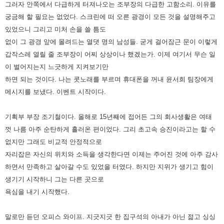
그러자 안쪽에서 다급하게 터져나오는 조부장의 다급한 고함소리. 이유를
궁금해 할 필요는 없었다. 스크린에 떠 오른 광경이
모든 것을 설명해주고
있었으니 그리고 미처 손을 쓸 틈도
없이 그 광경 앞에 몰려드는 열댓 명의 남성들. 굳게 걸어잠근 문이
이렇게
갑작스레 열릴 줄 조부장이 어찌 상상이나 했겠는가. 이제 여기서 무슨 일
이 벌어지는지 느긋하게 지켜보기만
하면
되는 것이다. 나는 콧노래를 부르며 휴대폰을 꺼내 윤서희 팀장에게
메시지를 보냈다. 이벤트 시작이다.
기획부 부장 조기철이다. 올해로 15년째에 접어든 그의 회사생활은 여태
껏 나름 아주 순탄하게 흘러온 편이었다. 그리 초고속
승진이라고는 할 수
없지만 그래도 비교적 안정적으로
자리잡은 자신의 위치와 소득을 생각한다면 이제는 주어진 것에 아주
감사
하면서 만족하고 살아갈 수도 있었을 터였다.
하지만 지위가 생기고 힘이
생기기 시작하니 그는 다른 곳으로
욕심을 내기 시작했다.
말로만 듣던 오피스 와이프. 지긋지긋
한 집구석의 아내가 아닌 젊고 싱싱