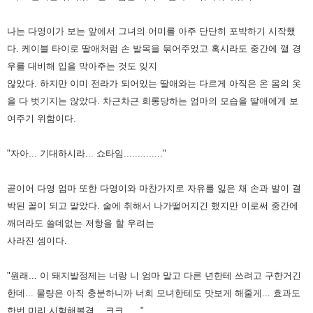
나는 다영이가 보는 앞에서 그녀의 어미를 아주 단단히 포박하기 시작했
다. 케이블 타이로 딸애처럼 손 발목을 묶어주었고
혹시라도 중간에 깰 경
우를 대비해 입을 막아주는 것도 잊지
않았다. 하지만 이미 전라가 되어있는 딸애와는 다르게 아직은
온 몸의 옷
을 다 벗기지는 않았다. 차근차근 희롱당하는 엄마의 모습을 딸애에게 보
여주기 위함이다.
"자아... 기대하시라... 쇼타임.............."
곧이어 다영 엄마 또한 다영이와 마찬가지로 자유를 잃은 채 손과 발이 결
박된 꼴이 되고 말았다. 술에 취해서 나가떨어지긴
했지만 이로써 중간에
깨더라도 쓸데없는 저항을 할 우려는
사라진 셈이다.
"원래... 이 돼지발정제는 너랑 니 엄마 말고 다른 년한테 쓰려고 구한거긴
한데... 물량은 아직 충분하니까 너희 모녀한테도
맛보게 해줄게... 효과도
한번 미리 시험해볼겸... 크크......"