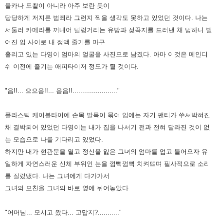
몰카나 도촬이 아니라 아주 보란 듯이
당당하게 저지른 범죄라 그런지 찍을 생각도 못하고 있었던 것이다.
나는
서둘러 카메라를 꺼내어 덜렁거리는 유방과 젖꼭지를 드러낸 채 멍하니 벌
어진 입 사이로 내 정액 줄기를 마구
흘리고 있는
다영이 엄마의 얼굴을 사진으로 남겼다. 아마 이것은 메인디
쉬 이전에 즐기는 애피타이저 정도가 될 것이다.
"읍!!... 으으읍!!... 읍읍!!......................."
플라스틱 케이블타이에 손목 발목이 묶여 입에는 자기 팬티가 쑤셔박혀진
채 결박되어 있었던 다영이는 내가 집을 나서기
전과 전혀 달라진 것이 없
는 모습으로 나를 기다리고 있었다.
하지만 내가 현관문을 열고 정신을 잃은 그녀의 엄마를 업고
들어오자 유
일하게 자연스러운 신체 부위인 눈을 껌뻑껌뻑 치켜뜨며 필사적으로 소리
를 질렀댔다. 나는 그녀에게 다가가서
그녀의 모친을 그녀의 바로 옆에 뉘어놓았다.
"어머님... 모시고 왔다... 고맙지?..........."