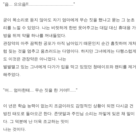
"읍... 으으읍!!...................................."
굳이 목소리로 듣지 않아도 자기 엄마에게 무슨 짓을 했냐고 묻는 그 눈초
리를 느낄 수 있었다. 나는 비릿하게 한번 웃어주고는
대답 대신 휴대용 가
방을 뒤져 약물 하나를 꺼내들었다.
관장약의 아주 끔찍한 공포가 아직 남아있기 때문인지 순간 흠칫하며
개처
럼 짖는 것을 멈추고 움츠러드는 다영이다. 하지만 그녀에게는 다행스럽게
도 이것은 관장약은 아니었다. 나는
벌벌떨고 있는
그녀에게 다가가 입을 막고 있었던 청테이프와 팬티를 제거
해주었다.
"어... 엄마한테... 무슨 짓을 한 거야!!....."
이 년은 학습 능력이 없는지 조금이라도 감정적인 상황이 되면 다시금 건
방진 태도로 돌아오곤 한다. 존댓말과 주인님 소리는
까맣게 잊은 채 말이
다. 그 덕분에 난 더욱 조교하는 맛이
나는 것이다.