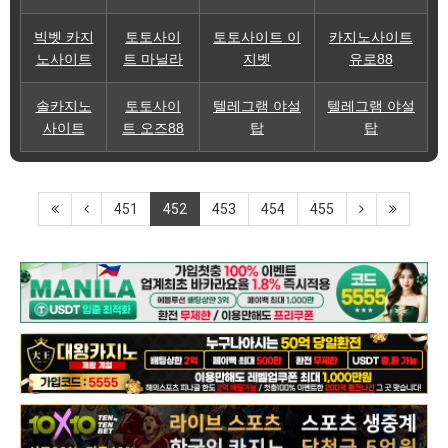
빅벳 카지
토토사이
토토사이트 이
카지노사이트
노사이트
트 마닐라
지벳
유로88
솔카지노
토토사이
텔레그램 야설
텔레그램 야설
사이트
트 오즈88
탑
탑
451
452
453
454
455