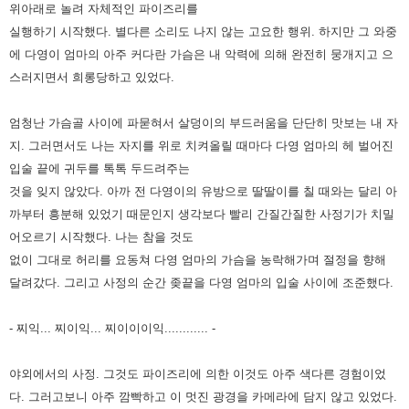
위아래로 놀려 자체적인 파이즈리를
실행하기 시작했다.
별다른 소리도 나지 않는 고요한 행위. 하지만 그 와중
에 다영이 엄마의 아주 커다란 가슴은 내 악력에 의해 완전히 뭉개지고
으
스러지면서 희롱당하고 있었다.
엄청난 가슴골 사이에 파묻혀서 살덩이의 부드러움을 단단히 맛보는 내 자
지. 그러면서도
나는 자지를 위로 치켜올릴 때마다 다영 엄마의 헤 벌어진
입술 끝에 귀두를 톡톡 두드려주는
것을 잊지 않았다.
아까 전 다영이의 유방으로 딸딸이를 칠 때와는 달리 아
까부터 흥분해 있었기 때문인지 생각보다 빨리 간질간질한 사정기가
치밀
어오르기 시작했다. 나는 참을 것도
없이 그대로 허리를 요동쳐 다영 엄마의 가슴을 농락해가며 절정을 향해
달려갔다.
그리고 사정의 순간 좆끝을 다영 엄마의 입술 사이에 조준했다.
- 찌익... 찌이익... 찌이이이익............
-
야외에서의 사정. 그것도 파이즈리에 의한 이것도 아주 색다른 경험이었
다. 그러고보니 아주 깜빡하고 이 멋진 광경을 카메라에
담지 않고 있었다.