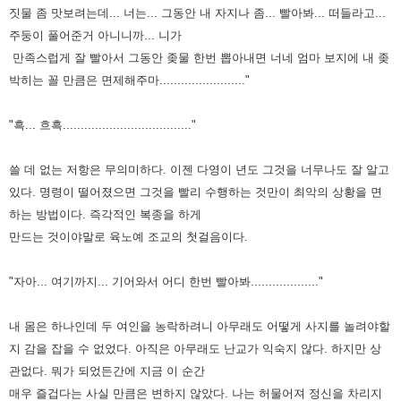
짓물 좀 맛보려는데... 너는... 그동안 내 자지나 좀...
빨아봐... 떠들라고...
주둥이 풀어준거 아니니까... 니가
만족스럽게 잘 빨아서 그동안 좆물 한번 뽑아내면 너네 엄마 보지에
내 좆
박히는 꼴 만큼은 면제해주마........................"
"흑... 흐흑...................................."
쓸 데 없는 저항은 무의미하다. 이젠 다영이 년도 그것을 너무나도 잘 알고
있다. 명령이 떨어졌으면 그것을 빨리 수행하는
것만이 최악의 상황을 면
하는 방법이다. 즉각적인 복종을 하게
만드는 것이야말로 육노예 조교의 첫걸음이다.
"자아... 여기까지... 기어와서 어디 한번 빨아봐..................."
내 몸은 하나인데 두 여인을 농락하려니 아무래도 어떻게 사지를 놀려야할
지 감을 잡을 수 없었다. 아직은 아무래도 난교가
익숙지 않다. 하지만 상
관없다. 뭐가 되었든간에 지금 이 순간
매우 즐겁다는 사실 만큼은 변하지 않았다. 나는 허물어져
정신을 차리지