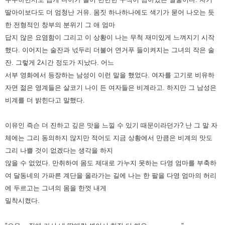
딸아이보다도 더 엄청난 거유. 몸짓 하나하나에도 색기가
묻어 나오는 듯
한 전형적인 창부의 분위기 그 애 엄마
답지 않은 요염함이 그리고 이 상황이 나는 무척 재미있게 느껴지기
시작
했다. 이어지는 술잔과 넋두리 더불어 연거푸 들이켜지는 그녀의 작은 술
잔. 그렇게 2시간 정도가 지났다.
어느
서부 영화에서 등장하는 남성이 이런 말을 했었다. 여자를 고기로 비유하
자면 젊은 영계들은 살코기 나이 든 여자들은
비계라고. 하지만 그 남성은
비계를 더 밝힌다고 말했다.
이유인 즉슨 더 진하고 깊은 맛을 느낄 수 있기 때문이라던가? 난
그 말 자
체에는 그리 동의하지 않지만 적어도 지금 상황에서 만큼은 비계의 맛도
그리 나쁠 것이 없겠다는 생각을 하지
않을
수 없었다. 만취하여 몸도 제대로 가누지 못하는 다영 엄마를 부축하
여 달동네의 가파른 계단을 올라가는 길에 나는 한 팔을
다영 엄마의 허리
에 두르고는 그녀의 몸을 한껏 내게
밀착시켰다.