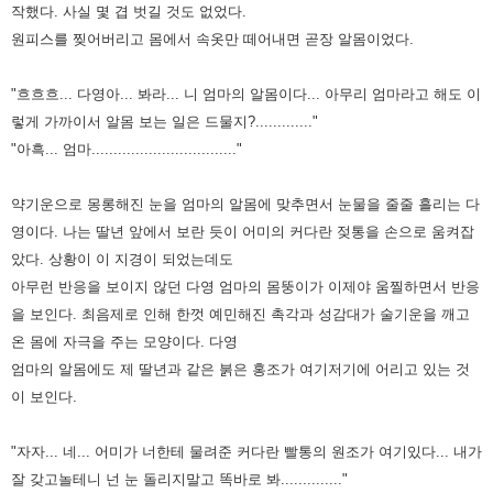
작했다. 사실 몇 겹 벗길 것도 없었다.
원피스를 찢어버리고 몸에서 속옷만 떼어내면 곧장 알몸이었다.
"흐흐흐... 다영아... 봐라... 니 엄마의 알몸이다... 아무리 엄마라고 해도 이
렇게 가까이서 알몸 보는 일은 드물지?............."
"아흑... 엄마................................."
약기운으로 몽롱해진 눈을 엄마의 알몸에 맞추면서 눈물을 줄줄 흘리는 다
영이다. 나는 딸년 앞에서 보란 듯이 어미의 커다란
젖통을 손으로 움켜잡
았다. 상황이 이 지경이 되었는데도
아무런 반응을 보이지 않던 다영 엄마의 몸뚱이가 이제야 움찔하면서
반응
을 보인다.
최음제로 인해 한껏 예민해진 촉각과 성감대가 술기운을 깨고
온 몸에 자극을 주는 모양이다. 다영
엄마의
알몸에도 제 딸년과 같은 붉은 홍조가 여기저기에 어리고 있는 것
이 보인다.
"자자... 네... 어미가 너한테 물려준 커다란 빨통의 원조가 여기있다... 내가
잘 갖고놀테니 넌 눈 돌리지말고 똑바로 봐.............."