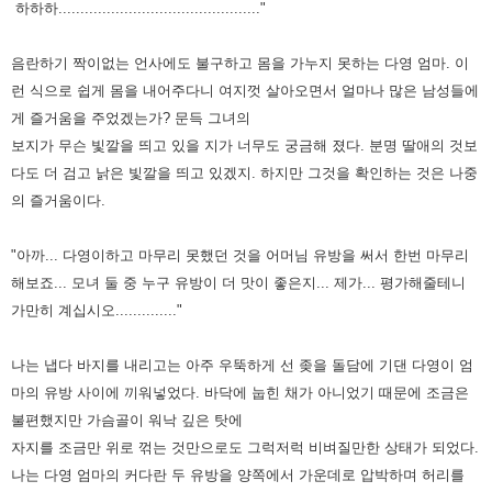
하하하.............................................."
음란하기 짝이없는 언사에도 불구하고 몸을 가누지 못하는 다영 엄마. 이
런 식으로 쉽게 몸을 내어주다니 여지껏 살아오면서
얼마나 많은 남성들에
게 즐거움을 주었겠는가? 문득 그녀의
보지가 무슨 빛깔을 띄고 있을 지가 너무도 궁금해 졌다. 분명
딸애의 것보
다도 더 검고 낡은 빛깔을 띄고 있겠지. 하지만 그것을 확인하는 것은 나중
의 즐거움이다.
"아까... 다영이하고 마무리 못했던 것을 어머님 유방을 써서 한번 마무리
해보죠... 모녀 둘 중 누구 유방이 더 맛이 좋은지...
제가... 평가해줄테니
가만히 계십시오.............."
나는 냅다 바지를 내리고는 아주 우뚝하게 선 좆을 돌담에 기댄 다영이 엄
마의 유방 사이에 끼워넣었다. 바닥에 눕힌 채가
아니었기 때문에 조금은
불편했지만 가슴골이 워낙 깊은 탓에
자지를 조금만 위로 꺾는 것만으로도 그럭저럭 비벼질만한
상태가 되었다.
나는 다영 엄마의 커다란 두 유방을 양쪽에서 가운데로 압박하며 허리를