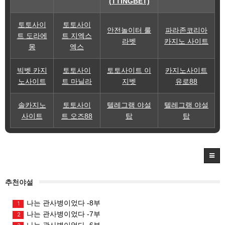
(TTINGBET)
토토사이
토토사이
안전놀이터 룰
파라존코리아
트 도라에
트 지엑스
라벳
카지노 사이트
몽
엑스
빅벳 카지
토토사이
토토사이트 이
카지노사이트
노사이트
트 마닐라
지벳
유로88
솔카지노
토토사이
텔레그램 야설
텔레그램 야설
사이트
트 오즈88
탑
탑
추천야설
나는 관사병이었다 -8부
1
나는 관사병이었다 -7부
2
나는 관사병이었다 -6부