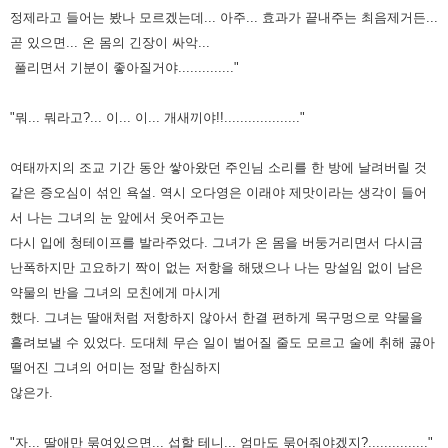
정제라고 들어는 봤나 모르겠는데... 아주... 효과가
끝내주는 최음제거든...
곧 있으면... 온 몸의 긴장이 싸악...
풀리면서 기분이 좋아질거야.............."
"뭐... 뭐라고?... 이... 이... 개새끼야!!..................."
여태까지의 조교 기간 동안 쌓아왔던 주인님 소리를 한 방에 날려버릴 것
같은 증오심이 섞인 욕설. 역시 오다영은 이래야
제맛이라는 생각이 들어
서 나는 그녀의 눈 앞에서 웃어주고는
다시 입에 청테이프를 발라주었다. 그녀가 온 몸을 버둥거리면서
다시금
난폭하지만 고요하기 짝이 없는 저항을 해댔으나 나는 망설임 없이 남은
약물의 반을 그녀의 모친에게 마시게
했다.
그녀는 딸애처럼 저항하지 않아서 한결 편하게 목구멍으로 약물을
흘려보낼 수 있었다. 도대체 무슨 일이 벌어질 줄도 모르고
술에 취해 곯아
떨어진 그녀의 어미는 정말 한심하지
않은가.
"자... 딸애만 묶여있으면... 섭할 테니... 엄마도 묶어줘야겠지?..............."