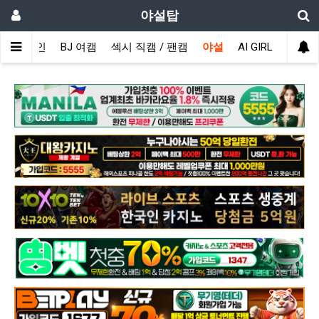
야설탑
메인
BJ 여캠
섹시 직캠 / 팬캠
야설
AI GIRL