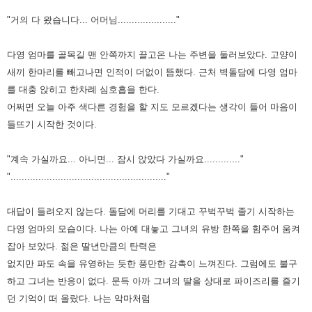
"거의 다 왔습니다... 어머님....................."
다영 엄마를 골목길 맨 안쪽까지 끌고온 나는 주변을 둘러보았다. 고양이
새끼 한마리를 빼고나면 인적이 더없이 뜸했다.
근처 벽돌담에 다영 엄마
를 대충 앉히고 한차례 심호흡을 한다.
어쩌면 오늘 아주 색다른 경험을 할 지도 모르겠다는 생각이
들어 마음이
들뜨기 시작한 것이다.
"계속 가실까요... 아니면... 잠시 앉았다 가실까요............."
"........................................................"
대답이 들려오지 않는다. 돌담에 머리를 기대고 꾸벅꾸벅 졸기 시작하는
다영 엄마의 모습이다. 나는 아예 대놓고 그녀의 유방
한쪽을 힘주어 움켜
잡아 보았다. 젊은 딸년만큼의 탄력은
없지만 파도 속을 유영하는 듯한 풍만한 감촉이 느껴진다. 그럼에도
불구
하고 그녀는 반응이 없다.
문득 아까 그녀의 딸을 상대로 파이즈리를 즐기
던 기억이 떠 올랐다. 나는 악마처럼