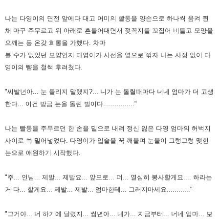
나는 다영이의 면전 앞에다 대고 어미의 빨통을 양손으로 하나씩 움켜 쥔
채 마구 주무르고 위 아래로 흔들어대면서 젖꼭지를
꼬집어 비틀고 모양을
으깨는 등 온갖 희롱을 가했다. 차마
볼 수가 없었던 모양인지 다영이가 시선을 옆으로 꺾자 나는 사정
없이 다
영이의 뺨을 철썩 후려쳤다.
"씨발년아... 눈 돌리지 말랬지?... 니가 눈 돌릴때마다 너네 엄마가 더 고생
한다... 이건 방금 눈을 돌린 벌이다................"
나는 빨통을 주무르던 한 손을 밑으로 내려 정신 잃은 다영 엄마의 허벅지
사이로 쓱 밀어넣었다. 다영이가 입술을 꾹 깨물며
눈물이 그렁그렁 맺힌
눈으로 애원하기 시작했다.
"주... 인님... 제발... 제발요... 앞으로... 더... 열심히 봉사할게요.... 하라는
거 다... 할게요... 제발... 제발... 엄마한테...
그러지마세요............"
"그거야... 너 하기에 달렸지... 씹년아... 내가... 지금부터... 너네 엄마... 보