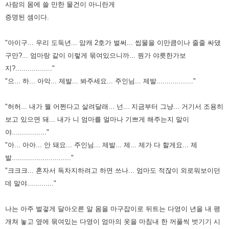
사람의 몸에 쓸 만한 물건이 아니란게
증명된
셈이다.
"아이구... 우리 도둑년... 암캐 2호가 벌써... 씹물을 이만큼이나 줄줄 싸댔
구만?... 엄마랑 같이 이렇게 묶여있으니까... 뭔가
야릇한가보
지?.................."
"으... 하... 아악... 제발... 봐주세요... 주인님... 제발.................."
"허허... 내가 뭘 어쩐다고 살려달래... 넌... 지금부터 그냥... 거기서 조용히
보고 있으면 돼... 내가 니 엄마를 얼마나 기쁘게
해주는지 말이
야................."
"아... 아아... 안 돼요... 주인님... 제발... 제... 제가 다 할게요... 제
발............................."
"크크크... 혼자서 독차지하려고 하면 쓰나... 엄마도 적잖이 외로워보이던
데 말야............."
나는 아주 벌겋게 달아오른 알 몸을 마구잡이로 뒤트는 다영이 년을 내 팽
개쳐 놓고 옆에 묶여있는 다영이 엄마의 옷을 마침내
한 꺼풀씩 벗기기 시