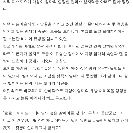
씨익 미소지으며 다영이 엄마의 헐렁한
원피스 앞자락을 아래로 잡아 당겼
다.
아주 아슬아슬하게 가슴골을 가리고 있던 앞섶이 끌어내려지며 두 유방을
받치고 있는
란제리 속옷이 모습을 드러냈다. 후크를 풀고 브래지어에서
팔 부분만 빼내어 유방을 감싸고 있던
천쪼가리를 아래로 살짝
제껴 버렸다.
후미진 골목길 안쪽 잘하면 당장이
라도 누군가가 볼지도 모를 이 위험한 장소에서 다영 엄마의 속살과 맨 유
방이 만천하에
공개가 되었다. 엄청난
크기를 자랑하는 폭포수같은 두 유방이 아주 깊은 밤의 은은한 달빛을 받
아 빛났다. 딸애보다 넓고 검은
젖꼭지 딸애보다 풍만한 크기 딸애보다 살
짝 떨어지는 탄력. 나는 모녀의 거유를
머릿속으로 비교해가며 손바닥으로 다영이
엄마의 유방 아래쪽을 탱탱볼
을 가지고 놀듯 짜악짜악 하고 두드렸다.
"흐흐... 어머님... 어머님의 젖은 딸아이를 닮아서 무척 아름답군요... 아
니... 이 경우엔... 딸 아이가... 어머님의 멋진 유방을...
물려받았다고 해야
겠죠... 젖통미인이라고나 할까요?...