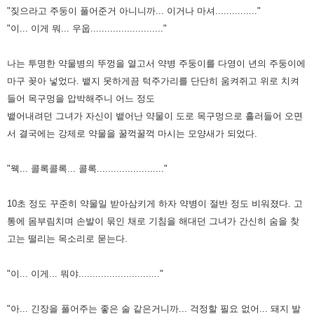
"짖으라고 주둥이 풀어준거 아니니까... 이거나 마셔..............."
"이... 이게 뭐... 우웁.........................."
나는 투명한 약물병의 뚜껑을 열고서 약병 주둥이를 다영이 년의 주둥이에
마구 꽂아 넣었다. 뱉지 못하게끔 턱주가리를 단단히
움켜쥐고 위로 치켜
들어 목구멍을 압박해주니 어느 정도
뱉어내려던 그녀가 자신이 뱉어난 약물이 도로 목구멍으로 흘러들어
오면
서 결국에는 강제로 약물을 꿀꺽꿀꺽 마시는 모양새가 되었다.
"웩... 콜록콜록... 콜록........................"
10초 정도 꾸준히 약물일 받아삼키게 하자 약병이 절반 정도 비워졌다. 고
통에 몸부림치며 손발이 묶인 채로 기침을 해대던
그녀가 간신히 숨을 찾
고는 떨리는 목소리로 묻는다.
"이... 이게... 뭐야............................."
"아... 긴장을 풀어주는 좋은 술 같은거니까... 걱정할 필요 없어... 돼지 발