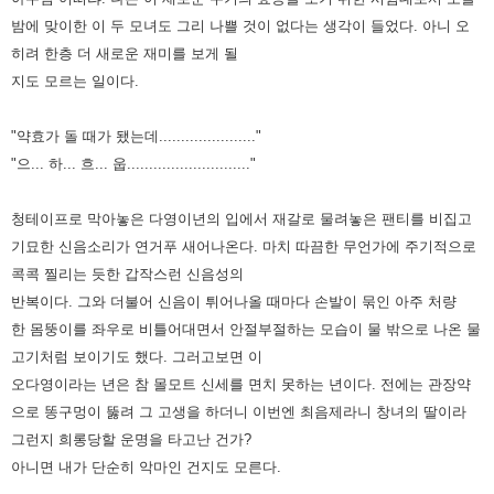
밤에 맞이한 이 두 모녀도 그리 나쁠 것이 없다는 생각이
들었다. 아니 오
히려 한층 더 새로운 재미를 보게 될
지도 모르는 일이다.
"약효가 돌 때가 됐는데......................"
"으... 하... 흐... 웁............................"
청테이프로 막아놓은 다영이년의 입에서 재갈로 물려놓은 팬티를 비집고
기묘한 신음소리가 연거푸 새어나온다. 마치 따끔한
무언가에 주기적으로
콕콕 찔리는 듯한 갑작스런 신음성의
반복이다. 그와 더불어 신음이 튀어나올 때마다 손발이 묶인 아주 처량
한
몸뚱이를 좌우로 비틀어대면서 안절부절하는 모습이 물 밖으로 나온 물
고기처럼 보이기도 했다. 그러고보면 이
오다영이라는
년은 참 몰모트 신세를 면치 못하는 년이다. 전에는 관장약
으로 똥구멍이 뚫려 그 고생을 하더니 이번엔 최음제라니 창녀의
딸이라
그런지 희롱당할 운명을 타고난 건가?
아니면 내가 단순히 악마인 건지도 모른다.