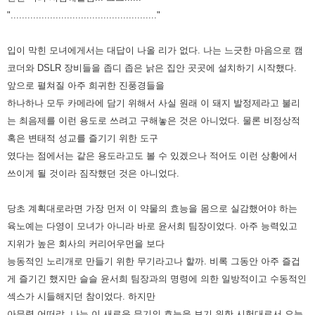
"...................................................."
입이 막힌 모녀에게서는 대답이 나올 리가 없다. 나는 느긋한 마음으로 캠
코더와 DSLR 장비들을 좁디 좁은 낡은 집안 곳곳에
설치하기 시작했다.
앞으로 펼쳐질 아주 희귀한 진풍경들을
하나하나 모두 카메라에 담기 위해서 사실 원래 이 돼지 발정제라고
불리
는 최음제를 이런 용도로 쓰려고 구해놓은 것은 아니었다. 물론 비정상적
혹은 변태적 성교를 즐기기 위한 도구
였다는
점에서는 같은 용도라고도 볼 수 있겠으나 적어도 이런 상황에서
쓰이게 될 것이라 짐작했던 것은 아니었다.
당초 계획대로라면 가장 먼저 이 약물의 효능을 몸으로 실감했어야 하는
육노예는 다영이 모녀가 아니라 바로 윤서희 팀장
이었다. 아주 능력있고
지위가 높은 회사의 커리어우먼을 보다
능동적인 노리개로 만들기 위한 무기라고나 할까. 비록 그동안 아주
즐겁
게 즐기긴 했지만 슬슬 윤서희 팀장과의 명령에 의한 일방적이고 수동적인
섹스가 시들해지던 참이었다. 하지만
아무렴
어떠랴. 나는 이 새로운 무기의 효능을 보기 위한 시험대로서 오늘