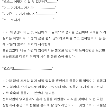
"흐흐... 어떻게 미칠 것 같은데?.........."
"거... 거기가... 거기가......................"
"거기?... 거기가 어디지?..................."
"보... 보지가.................................."
이미 제정신이 아닌 듯 다급하게 노골적으로 성기를 언급하며 고개를 도리
질치는 다영이다. 이성의 끈을 놓지 않으려고 애를
쓰고 있지만 이미 온 몸
에 약물의 효력이 퍼지기 시작한게
틀림없었다. 나는 다영의 입장에서는 참으로 답답하게 느껴질만큼
느긋한
손놀림으로 다영의 허벅지 사이를 한번 스윽 훑었다.
"으흐윽!......................................."
손가락 끝이 조개살 겉에 살짝 닿았을 뿐인데도 궁둥이를 펄떡이며 요동치
는 다영이다. 손가락으로 더듬어 만져보니 이미
씹물이 조개살 표면까지
아주 축축히 물들이고 있었다. 별다른
전희작업이 없었음에도 혼자 씹물을 이만큼이나 싸댄 것이다. 이런
극한
상황에서 흥분으로 씹물을 흘리게 할 정도라면 이미 그것만으로 이 약물은