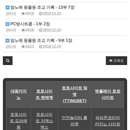
암노예 동물원 조교 기록 - 13부 7장
관리자
6419
2018.12.23
PC방시트콤 - 1부 2장
관리자
6416
2018.12.23
암노예 동물원 조교 기록 - 5부 1장
관리자
6413
2018.12.23
조회순
토토사이트 띵
대왕카지
토토사이
벳플레이 토토
벳
노
트 텐텐벳
사이트
(TTINGBET)
토토사이
토토사이
안전놀이터 룰
파라존코리아
트 도라에
트 지엑스
라벳
카지노 사이트
몽
엑스