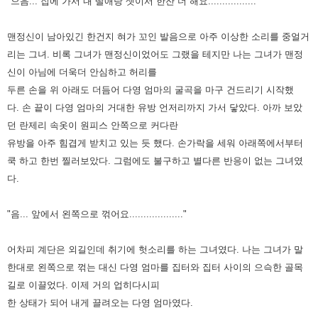
"으음... 집에 가서 내 딸애랑 셋이서 한잔 더 해요................."
맨정신이 남아있긴 한건지 혀가 꼬인 발음으로 아주 이상한 소리를 중얼거
리는 그녀. 비록 그녀가 맨정신이었어도 그랬을 테지만
나는 그녀가 맨정
신이 아님에 더욱더 안심하고 허리를
두른 손을 위 아래도 더듬어 다영 엄마의 굴곡을 마구 건드리기 시작했
다.
손 끝이 다영 엄마의 거대한 유방 언저리까지 가서 닿았다. 아까 보았
던 란제리 속옷이 원피스 안쪽으로 커다란
유방을 아주
힘겹게 받치고 있는 듯 했다. 손가락을 세워 아래쪽에서부터
쿡 하고 한번 찔러보았다. 그럼에도 불구하고 별다른 반응이
없는 그녀였
다.
"음... 앞에서 왼쪽으로 꺾어요..................."
어차피 계단은 외길인데 취기에 헛소리를 하는 그녀였다. 나는 그녀가 말
한대로 왼쪽으로 꺾는 대신 다영 엄마를 집터와 집터
사이의 으슥한 골목
길로 이끌었다. 이제 거의 업히다시피
한 상태가 되어 내게 끌려오는 다영 엄마였다.