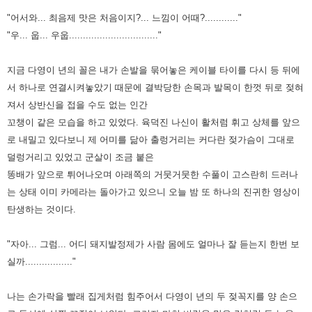
"어서와... 최음제 맛은 처음이지?... 느낌이 어때?............"
"우... 웁... 우웁................................"
지금 다영이 년의 꼴은 내가 손발을 묶어놓은 케이블 타이를 다시 등 뒤에
서 하나로 연결시켜놓았기 때문에 결박당한 손목과
발목이 한껏 뒤로 젖혀
져서 상반신을 접을 수도 없는 인간
꼬챙이 같은 모습을 하고 있었다. 육덕진 나신이 활처럼 휘고 상체를
앞으
로 내밀고 있다보니 제 어미를 닮아 출렁거리는 커다란 젖가슴이 그대로
덜렁거리고 있었고 군살이 조금 붙은
똥배가
앞으로 튀어나오며 아래쪽의 거뭇거뭇한 수풀이 고스란히 드러나
는 상태 이미 카메라는 돌아가고 있으니 오늘 밤 또 하나의
진귀한 영상이
탄생하는 것이다.
"자아... 그럼... 어디 돼지발정제가 사람 몸에도 얼마나 잘 듣는지 한번 보
실까................."
나는 손가락을 빨래 집게처럼 힘주어서 다영이 년의 두 젖꼭지를 양 손으