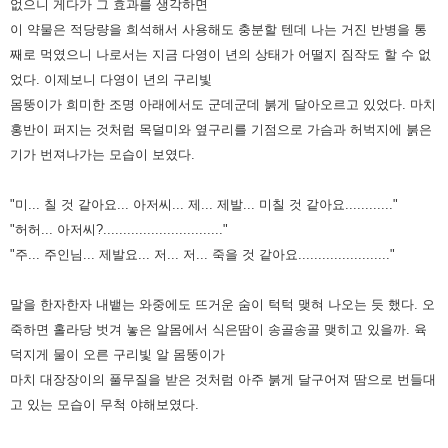
없으니 게다가 그 효과를 생각하면
이 약물은 적당량을 희석해서 사용해도 충분할 텐데 나는
거진 반병을 통
째로 먹였으니 나로서는 지금 다영이 년의 상태가 어떨지 짐작도 할 수 없
었다. 이제보니 다영이 년의 구리빛
몸뚱이가 희미한 조명 아래에서도 군데군데 붉게 달아오르고 있었다. 마치
홍반이 퍼지는 것처럼 목덜미와 옆구리를
기점으로 가슴과 허벅지에 붉은
기가 번져나가는 모습이 보였다.
"미... 칠 것 같아요... 아저씨... 제... 제발... 미칠 것 같아요............"
"허허... 아저씨?.............................."
"주... 주인님... 제발요... 저... 저... 죽을 것 같아요......................."
말을 한자한자 내뱉는 와중에도 뜨거운 숨이 턱턱 맺혀 나오는 듯 했다. 오
죽하면 홀라당 벗겨 놓은 알몸에서 식은땀이 송골송골
맺히고 있을까. 육
덕지게 물이 오른 구리빛 알 몸뚱이가
마치 대장장이의 풀무질을 받은 것처럼 아주 붉게 달구어져 땀으로
번들대
고 있는 모습이 무척 야해보였다.