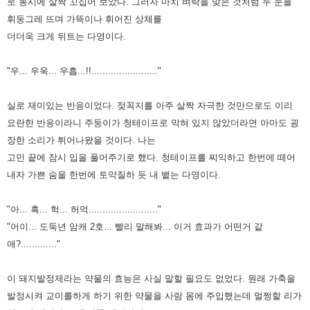
로 동시에 살짝 꼬집어 보았다. 그러자 마치 벼락을
맞은 것처럼 두 눈을
휘둥그레 뜨며 가뜩이나 휘어진 상체를
더더욱 크게 뒤트는 다영이다.
"우... 우욱... 우흡...!!........................"
실로 재미있는 반응이었다. 젖꼭지를 아주 살짝 자극한 것만으로도 이리
요란한 반응이라니 주둥이가 청테이프로 막혀 있지
않았더라면 아마도 굉
장한 소리가 튀어나왔을 것이다. 나는
고민 끝에 잠시 입을 풀어주기로 했다. 청테이프를 찌익하고 한번에
떼어
내자 가쁜 숨을 한번에 토악질하 듯 내 뱉는 다영이다.
"아... 흑... 헉... 허억........................."
"어이... 도둑년 암캐 2호... 빨리 말해봐... 이거 효과가 어떤거 같
애?............."
이 돼지발정제라는 약물의 효능은 사실 말할 필요도 없었다. 원래 가축을
발정시켜 교미를하게 하기 위한 약물을 사람 몸에
주입했는데 멀쩡할 리가