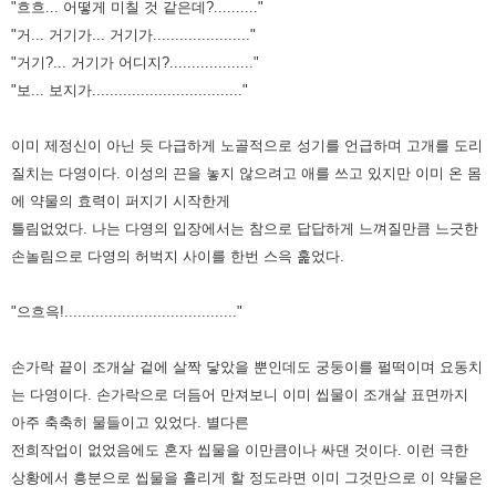
"흐흐... 어떻게 미칠 것 같은데?.........."
"거... 거기가... 거기가......................"
"거기?... 거기가 어디지?..................."
"보... 보지가.................................."
이미 제정신이 아닌 듯 다급하게 노골적으로 성기를 언급하며 고개를 도리
질치는 다영이다. 이성의 끈을 놓지 않으려고 애를
쓰고 있지만 이미 온 몸
에 약물의 효력이 퍼지기 시작한게
틀림없었다. 나는 다영의 입장에서는 참으로 답답하게 느껴질만큼
느긋한
손놀림으로 다영의 허벅지 사이를 한번 스윽 훑었다.
"으흐윽!......................................."
손가락 끝이 조개살 겉에 살짝 닿았을 뿐인데도 궁둥이를 펄떡이며 요동치
는 다영이다. 손가락으로 더듬어 만져보니 이미
씹물이 조개살 표면까지
아주 축축히 물들이고 있었다. 별다른
전희작업이 없었음에도 혼자 씹물을 이만큼이나 싸댄 것이다. 이런
극한
상황에서 흥분으로 씹물을 흘리게 할 정도라면 이미 그것만으로 이 약물은