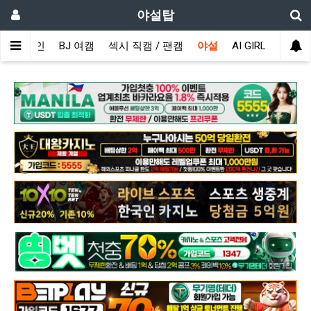
야설탑
메인
BJ 여캠
섹시 직캠 / 팬캠
야설
AI GIRL