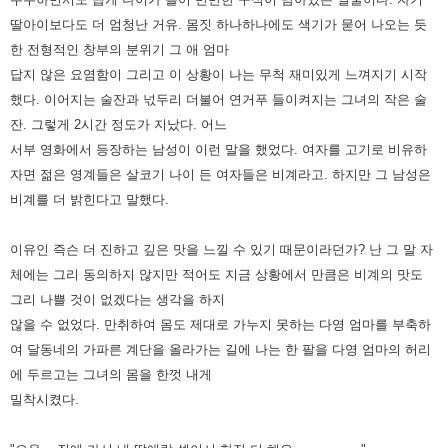
딸아이보다도 더 엄청난 거유. 몸짓 하나하나에도 색기가
묻어 나오는 듯
한 전형적인 창부의 분위기 그 애 엄마
답지 않은 요염함이 그리고 이 상황이 나는 무척 재미있게 느껴지기
시작
했다. 이어지는 술잔과 넋두리 더불어 연거푸 들이켜지는 그녀의 작은 술
잔. 그렇게 2시간 정도가 지났다.
어느
서부 영화에서 등장하는 남성이 이런 말을 했었다. 여자를 고기로 비유하
자면 젊은 영계들은 살코기 나이 든 여자들은
비계라고. 하지만 그 남성은
비계를 더 밝힌다고 말했다.
이유인 즉슨 더 진하고 깊은 맛을 느낄 수 있기 때문이라던가? 난
그 말 자
체에는 그리 동의하지 않지만 적어도 지금 상황에서 만큼은 비계의 맛도
그리 나쁠 것이 없겠다는 생각을 하지
않을
수 없었다. 만취하여 몸도 제대로 가누지 못하는 다영 엄마를 부축하
여 달동네의 가파른 계단을 올라가는 길에 나는 한 팔을
다영 엄마의 허리
에 두르고는 그녀의 몸을 한껏 내게
밀착시켰다.