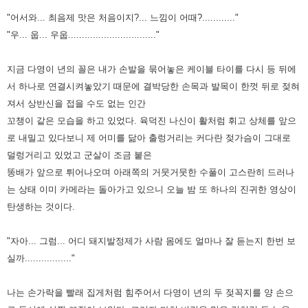
"어서와... 최음제 맛은 처음이지?... 느낌이 어때?............"
"우... 웁... 우웁................................"
지금 다영이 년의 꼴은 내가 손발을 묶어놓은 케이블 타이를 다시 등 뒤에
서 하나로 연결시켜놓았기 때문에 결박당한 손목과
발목이 한껏 뒤로 젖혀
져서 상반신을 접을 수도 없는 인간
꼬챙이 같은 모습을 하고 있었다. 육덕진 나신이 활처럼 휘고 상체를
앞으
로 내밀고 있다보니 제 어미를 닮아 출렁거리는 커다란 젖가슴이 그대로
덜렁거리고 있었고 군살이 조금 붙은
똥배가
앞으로 튀어나오며 아래쪽의 거뭇거뭇한 수풀이 고스란히 드러나
는 상태 이미 카메라는 돌아가고 있으니 오늘 밤 또 하나의
진귀한 영상이
탄생하는 것이다.
"자아... 그럼... 어디 돼지발정제가 사람 몸에도 얼마나 잘 듣는지 한번 보
실까................."
나는 손가락을 빨래 집게처럼 힘주어서 다영이 년의 두 젖꼭지를 양 손으