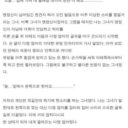
"으음... 집에 가서 내 딸애랑 셋이서 한잔 더 해요................."
맨정신이 남아있긴 한건지 혀가 꼬인 발음으로 아주 이상한 소리를 중얼거
리는 그녀. 비록 그녀가 맨정신이었어도 그랬을 테지만
나는 그녀가 맨정
신이 아님에 더욱더 안심하고 허리를
두른 손을 위 아래도 더듬어 다영 엄마의 굴곡을 마구 건드리기 시작했
다.
손 끝이 다영 엄마의 거대한 유방 언저리까지 가서 닿았다. 아까 보았
던 란제리 속옷이 원피스 안쪽으로 커다란
유방을 아주
힘겹게 받치고 있는 듯 했다. 손가락을 세워 아래쪽에서부터
쿡 하고 한번 찔러보았다. 그럼에도 불구하고 별다른 반응이
없는 그녀였
다.
"음... 앞에서 왼쪽으로 꺾어요..................."
어차피 계단은 외길인데 취기에 헛소리를 하는 그녀였다. 나는 그녀가 말
한대로 왼쪽으로 꺾는 대신 다영 엄마를 집터와 집터
사이의 으슥한 골목
길로 이끌었다. 이제 거의 업히다시피
한 상태가 되어 내게 끌려오는 다영 엄마였다.