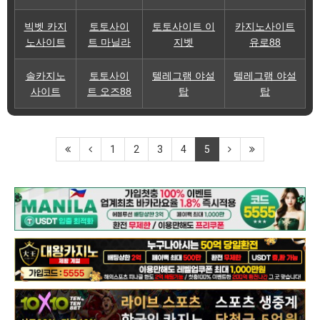
빅벳 카지
토토사이
토토사이트 이
카지노사이트
노사이트
트 마닐라
지벳
유로88
솔카지노
토토사이
텔레그램 야설
텔레그램 야설
사이트
트 오즈88
탑
탑
1
2
3
4
5