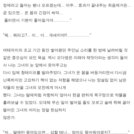
정제라고 들어는 봤나 모르겠는데... 아주... 효과가
끝내주는 최음제거든...
곧 있으면... 온 몸의 긴장이 싸악...
풀리면서 기분이 좋아질거야.............."
"뭐... 뭐라고?... 이... 이... 개새끼야!!..................."
여태까지의 조교 기간 동안 쌓아왔던 주인님 소리를 한 방에 날려버릴 것
같은 증오심이 섞인 욕설. 역시 오다영은 이래야
제맛이라는 생각이 들어
서 나는 그녀의 눈 앞에서 웃어주고는
다시 입에 청테이프를 발라주었다. 그녀가 온 몸을 버둥거리면서
다시금
난폭하지만 고요하기 짝이 없는 저항을 해댔으나 나는 망설임 없이 남은
약물의 반을 그녀의 모친에게 마시게
했다.
그녀는 딸애처럼 저항하지 않아서 한결 편하게 목구멍으로 약물을
흘려보낼 수 있었다. 도대체 무슨 일이 벌어질 줄도 모르고
술에 취해 곯아
떨어진 그녀의 어미는 정말 한심하지
않은가.
"자... 딸애만 묶여있으면... 섭할 테니... 엄마도 묶어줘야겠지?..............."