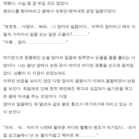
작했다. 사실 몇 겹 벗길 것도 없었다.
원피스를 찢어버리고 몸에서 속옷만 떼어내면 곧장 알몸이었다.
"흐흐흐... 다영아... 봐라... 니 엄마의 알몸이다... 아무리 엄마라고 해도 이
렇게 가까이서 알몸 보는 일은 드물지?............."
"아흑... 엄마................................."
약기운으로 몽롱해진 눈을 엄마의 알몸에 맞추면서 눈물을 줄줄 흘리는 다
영이다. 나는 딸년 앞에서 보란 듯이 어미의 커다란
젖통을 손으로 움켜잡
았다. 상황이 이 지경이 되었는데도
아무런 반응을 보이지 않던 다영 엄마의 몸뚱이가 이제야 움찔하면서
반응
을 보인다.
최음제로 인해 한껏 예민해진 촉각과 성감대가 술기운을 깨고
온 몸에 자극을 주는 모양이다. 다영
엄마의
알몸에도 제 딸년과 같은 붉은 홍조가 여기저기에 어리고 있는 것
이 보인다.
"자자... 네... 어미가 너한테 물려준 커다란 빨통의 원조가 여기있다... 내가
잘 갖고놀테니 넌 눈 돌리지말고 똑바로 봐.............."