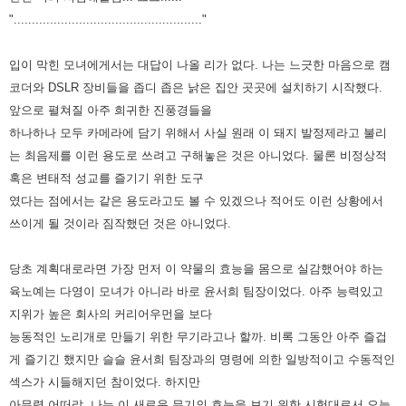
"...................................................."
입이 막힌 모녀에게서는 대답이 나올 리가 없다. 나는 느긋한 마음으로 캠
코더와 DSLR 장비들을 좁디 좁은 낡은 집안 곳곳에
설치하기 시작했다.
앞으로 펼쳐질 아주 희귀한 진풍경들을
하나하나 모두 카메라에 담기 위해서 사실 원래 이 돼지 발정제라고
불리
는 최음제를 이런 용도로 쓰려고 구해놓은 것은 아니었다. 물론 비정상적
혹은 변태적 성교를 즐기기 위한 도구
였다는
점에서는 같은 용도라고도 볼 수 있겠으나 적어도 이런 상황에서
쓰이게 될 것이라 짐작했던 것은 아니었다.
당초 계획대로라면 가장 먼저 이 약물의 효능을 몸으로 실감했어야 하는
육노예는 다영이 모녀가 아니라 바로 윤서희 팀장
이었다. 아주 능력있고
지위가 높은 회사의 커리어우먼을 보다
능동적인 노리개로 만들기 위한 무기라고나 할까. 비록 그동안 아주
즐겁
게 즐기긴 했지만 슬슬 윤서희 팀장과의 명령에 의한 일방적이고 수동적인
섹스가 시들해지던 참이었다. 하지만
아무렴
어떠랴. 나는 이 새로운 무기의 효능을 보기 위한 시험대로서 오늘