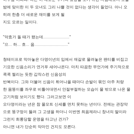
밤에 맞이한 이 두 모녀도 그리 나쁠 것이 없다는 생각이
들었다. 아니 오
히려 한층 더 새로운 재미를 보게 될
지도 모르는 일이다.
"약효가 돌 때가 됐는데......................"
"으... 하... 흐... 웁............................"
청테이프로 막아놓은 다영이년의 입에서 재갈로 물려놓은 팬티를 비집고
기묘한 신음소리가 연거푸 새어나온다. 마치 따끔한
무언가에 주기적으로
콕콕 찔리는 듯한 갑작스런 신음성의
반복이다. 그와 더불어 신음이 튀어나올 때마다 손발이 묶인 아주 처량
한
몸뚱이를 좌우로 비틀어대면서 안절부절하는 모습이 물 밖으로 나온 물
고기처럼 보이기도 했다. 그러고보면 이
오다영이라는
년은 참 몰모트 신세를 면치 못하는 년이다. 전에는 관장약
으로 똥구멍이 뚫려 그 고생을 하더니 이번엔 최음제라니 창녀의
딸이라
그런지 희롱당할 운명을 타고난 건가?
아니면 내가 단순히 악마인 건지도 모른다.