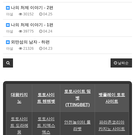
나의 처제 이야기 - 2편
야설
30152
04.25
나의 처제 이야기 - 1편
야설
39775
04.24
외딴섬의 남자 - 하편
야설
21326
04.23
날짜순
토토사이트 띵
대왕카지
토토사이
벳플레이 토토
벳
노
트 텐텐벳
사이트
(TTINGBET)
토토사이
토토사이
안전놀이터 룰
파라존코리아
트 도라에
트 지엑스
라벳
카지노 사이트
몽
엑스