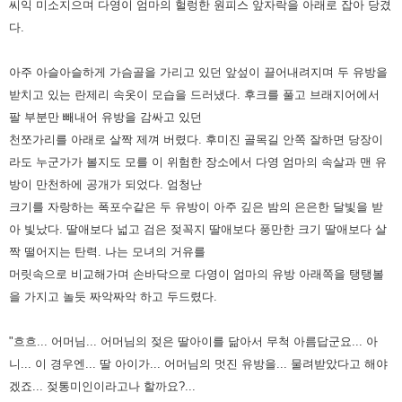
씨익 미소지으며 다영이 엄마의 헐렁한
원피스 앞자락을 아래로 잡아 당겼
다.
아주 아슬아슬하게 가슴골을 가리고 있던 앞섶이 끌어내려지며 두 유방을
받치고 있는
란제리 속옷이 모습을 드러냈다. 후크를 풀고 브래지어에서
팔 부분만 빼내어 유방을 감싸고 있던
천쪼가리를 아래로 살짝
제껴 버렸다.
후미진 골목길 안쪽 잘하면 당장이
라도 누군가가 볼지도 모를 이 위험한 장소에서 다영 엄마의 속살과 맨 유
방이 만천하에
공개가 되었다. 엄청난
크기를 자랑하는 폭포수같은 두 유방이 아주 깊은 밤의 은은한 달빛을 받
아 빛났다. 딸애보다 넓고 검은
젖꼭지 딸애보다 풍만한 크기 딸애보다 살
짝 떨어지는 탄력. 나는 모녀의 거유를
머릿속으로 비교해가며 손바닥으로 다영이
엄마의 유방 아래쪽을 탱탱볼
을 가지고 놀듯 짜악짜악 하고 두드렸다.
"흐흐... 어머님... 어머님의 젖은 딸아이를 닮아서 무척 아름답군요... 아
니... 이 경우엔... 딸 아이가... 어머님의 멋진 유방을...
물려받았다고 해야
겠죠... 젖통미인이라고나 할까요?...