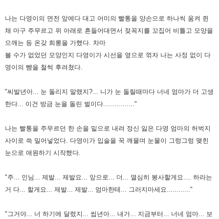
나는 다영이의 면전 앞에다 대고 어미의 빨통을 양손으로 하나씩 움켜 쥔
채 마구 주무르고 위 아래로 흔들어대면서 젖꼭지를
꼬집어 비틀고 모양을
으깨는 등 온갖 희롱을 가했다. 차마
볼 수가 없었던 모양인지 다영이가 시선을 옆으로 꺾자 나는 사정
없이 다
영이의 뺨을 철썩 후려쳤다.
"씨발년아... 눈 돌리지 말랬지?... 니가 눈 돌릴때마다 너네 엄마가 더 고생
한다... 이건 방금 눈을 돌린 벌이다................"
나는 빨통을 주무르던 한 손을 밑으로 내려 정신 잃은 다영 엄마의 허벅지
사이로 쓱 밀어넣었다. 다영이가 입술을 꾹 깨물며
눈물이 그렁그렁 맺힌
눈으로 애원하기 시작했다.
"주... 인님... 제발... 제발요... 앞으로... 더... 열심히 봉사할게요.... 하라는
거 다... 할게요... 제발... 제발... 엄마한테...
그러지마세요............"
"그거야... 너 하기에 달렸지... 씹년아... 내가... 지금부터... 너네 엄마... 보