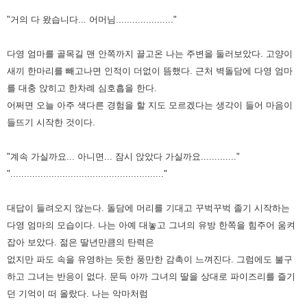
"거의 다 왔습니다... 어머님....................."
다영 엄마를 골목길 맨 안쪽까지 끌고온 나는 주변을 둘러보았다. 고양이
새끼 한마리를 빼고나면 인적이 더없이 뜸했다.
근처 벽돌담에 다영 엄마
를 대충 앉히고 한차례 심호흡을 한다.
어쩌면 오늘 아주 색다른 경험을 할 지도 모르겠다는 생각이
들어 마음이
들뜨기 시작한 것이다.
"계속 가실까요... 아니면... 잠시 앉았다 가실까요............."
"........................................................"
대답이 들려오지 않는다. 돌담에 머리를 기대고 꾸벅꾸벅 졸기 시작하는
다영 엄마의 모습이다. 나는 아예 대놓고 그녀의 유방
한쪽을 힘주어 움켜
잡아 보았다. 젊은 딸년만큼의 탄력은
없지만 파도 속을 유영하는 듯한 풍만한 감촉이 느껴진다. 그럼에도
불구
하고 그녀는 반응이 없다.
문득 아까 그녀의 딸을 상대로 파이즈리를 즐기
던 기억이 떠 올랐다. 나는 악마처럼