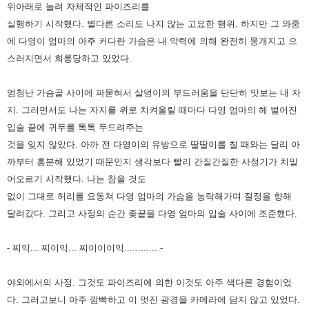
위아래로 놀려 자체적인 파이즈리를
실행하기 시작했다.
별다른 소리도 나지 않는 고요한 행위. 하지만 그 와중
에 다영이 엄마의 아주 커다란 가슴은 내 악력에 의해 완전히 뭉개지고
으
스러지면서 희롱당하고 있었다.
엄청난 가슴골 사이에 파묻혀서 살덩이의 부드러움을 단단히 맛보는 내 자
지. 그러면서도
나는 자지를 위로 치켜올릴 때마다 다영 엄마의 헤 벌어진
입술 끝에 귀두를 톡톡 두드려주는
것을 잊지 않았다.
아까 전 다영이의 유방으로 딸딸이를 칠 때와는 달리 아
까부터 흥분해 있었기 때문인지 생각보다 빨리 간질간질한 사정기가
치밀
어오르기 시작했다. 나는 참을 것도
없이 그대로 허리를 요동쳐 다영 엄마의 가슴을 농락해가며 절정을 향해
달려갔다.
그리고 사정의 순간 좆끝을 다영 엄마의 입술 사이에 조준했다.
- 찌익... 찌이익... 찌이이이익............
-
야외에서의 사정. 그것도 파이즈리에 의한 이것도 아주 색다른 경험이었
다. 그러고보니 아주 깜빡하고 이 멋진 광경을 카메라에
담지 않고 있었다.