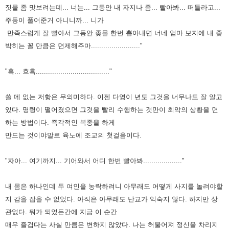
짓물 좀 맛보려는데... 너는... 그동안 내 자지나 좀...
빨아봐... 떠들라고...
주둥이 풀어준거 아니니까... 니가
만족스럽게 잘 빨아서 그동안 좆물 한번 뽑아내면 너네 엄마 보지에
내 좆
박히는 꼴 만큼은 면제해주마........................"
"흑... 흐흑...................................."
쓸 데 없는 저항은 무의미하다. 이젠 다영이 년도 그것을 너무나도 잘 알고
있다. 명령이 떨어졌으면 그것을 빨리 수행하는
것만이 최악의 상황을 면
하는 방법이다. 즉각적인 복종을 하게
만드는 것이야말로 육노예 조교의 첫걸음이다.
"자아... 여기까지... 기어와서 어디 한번 빨아봐..................."
내 몸은 하나인데 두 여인을 농락하려니 아무래도 어떻게 사지를 놀려야할
지 감을 잡을 수 없었다. 아직은 아무래도 난교가
익숙지 않다. 하지만 상
관없다. 뭐가 되었든간에 지금 이 순간
매우 즐겁다는 사실 만큼은 변하지 않았다. 나는 허물어져
정신을 차리지