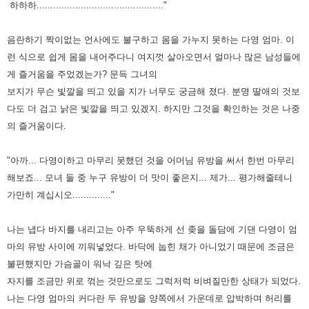
하하하.............................................."
음란하기 짝이없는 언사에도 불구하고 몸을 가누지 못하는 다영 엄마. 이
런 식으로 쉽게 몸을 내어주다니 여지껏 살아오면서
얼마나 많은 남성들에
게 즐거움을 주었겠는가? 문득 그녀의
보지가 무슨 빛깔을 띄고 있을 지가 너무도 궁금해 졌다. 분명
딸애의 것보
다도 더 검고 낡은 빛깔을 띄고 있겠지. 하지만 그것을 확인하는 것은 나중
의 즐거움이다.
"아까... 다영이하고 마무리 못했던 것을 어머님 유방을 써서 한번 마무리
해보죠... 모녀 둘 중 누구 유방이 더 맛이 좋은지...
제가... 평가해줄테니
가만히 계십시오.............."
나는 냅다 바지를 내리고는 아주 우뚝하게 선 좆을 돌담에 기댄 다영이 엄
마의 유방 사이에 끼워넣었다. 바닥에 눕힌 채가
아니었기 때문에 조금은
불편했지만 가슴골이 워낙 깊은 탓에
자지를 조금만 위로 꺾는 것만으로도 그럭저럭 비벼질만한
상태가 되었다.
나는 다영 엄마의 커다란 두 유방을 양쪽에서 가운데로 압박하며 허리를