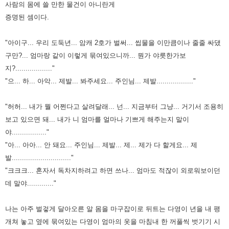
사람의 몸에 쓸 만한 물건이 아니란게
증명된
셈이다.
"아이구... 우리 도둑년... 암캐 2호가 벌써... 씹물을 이만큼이나 줄줄 싸댔
구만?... 엄마랑 같이 이렇게 묶여있으니까... 뭔가
야릇한가보
지?.................."
"으... 하... 아악... 제발... 봐주세요... 주인님... 제발.................."
"허허... 내가 뭘 어쩐다고 살려달래... 넌... 지금부터 그냥... 거기서 조용히
보고 있으면 돼... 내가 니 엄마를 얼마나 기쁘게
해주는지 말이
야................."
"아... 아아... 안 돼요... 주인님... 제발... 제... 제가 다 할게요... 제
발............................."
"크크크... 혼자서 독차지하려고 하면 쓰나... 엄마도 적잖이 외로워보이던
데 말야............."
나는 아주 벌겋게 달아오른 알 몸을 마구잡이로 뒤트는 다영이 년을 내 팽
개쳐 놓고 옆에 묶여있는 다영이 엄마의 옷을 마침내
한 꺼풀씩 벗기기 시