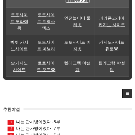
(TTINGBET)
토토사이
토토사이
안전놀이터 룰
파라존코리아
트 도라에
트 지엑스
라벳
카지노 사이트
몽
엑스
빅벳 카지
토토사이
토토사이트 이
카지노사이트
노사이트
트 마닐라
지벳
유로88
솔카지노
토토사이
텔레그램 야설
텔레그램 야설
사이트
트 오즈88
탑
탑
추천야설
나는 관사병이었다 -8부
1
나는 관사병이었다 -7부
2
나는 관사병이었다 -6부