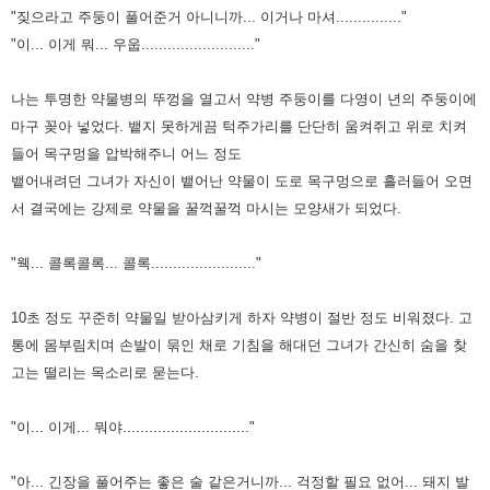
"짖으라고 주둥이 풀어준거 아니니까... 이거나 마셔..............."
"이... 이게 뭐... 우웁.........................."
나는 투명한 약물병의 뚜껑을 열고서 약병 주둥이를 다영이 년의 주둥이에
마구 꽂아 넣었다. 뱉지 못하게끔 턱주가리를 단단히
움켜쥐고 위로 치켜
들어 목구멍을 압박해주니 어느 정도
뱉어내려던 그녀가 자신이 뱉어난 약물이 도로 목구멍으로 흘러들어
오면
서 결국에는 강제로 약물을 꿀꺽꿀꺽 마시는 모양새가 되었다.
"웩... 콜록콜록... 콜록........................"
10초 정도 꾸준히 약물일 받아삼키게 하자 약병이 절반 정도 비워졌다. 고
통에 몸부림치며 손발이 묶인 채로 기침을 해대던
그녀가 간신히 숨을 찾
고는 떨리는 목소리로 묻는다.
"이... 이게... 뭐야............................."
"아... 긴장을 풀어주는 좋은 술 같은거니까... 걱정할 필요 없어... 돼지 발