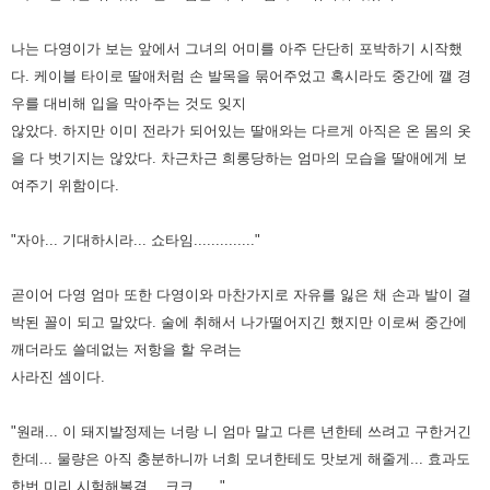
나는 다영이가 보는 앞에서 그녀의 어미를 아주 단단히 포박하기 시작했
다. 케이블 타이로 딸애처럼 손 발목을 묶어주었고
혹시라도 중간에 깰 경
우를 대비해 입을 막아주는 것도 잊지
않았다. 하지만 이미 전라가 되어있는 딸애와는 다르게 아직은
온 몸의 옷
을 다 벗기지는 않았다. 차근차근 희롱당하는 엄마의 모습을 딸애에게 보
여주기 위함이다.
"자아... 기대하시라... 쇼타임.............."
곧이어 다영 엄마 또한 다영이와 마찬가지로 자유를 잃은 채 손과 발이 결
박된 꼴이 되고 말았다. 술에 취해서 나가떨어지긴
했지만 이로써 중간에
깨더라도 쓸데없는 저항을 할 우려는
사라진 셈이다.
"원래... 이 돼지발정제는 너랑 니 엄마 말고 다른 년한테 쓰려고 구한거긴
한데... 물량은 아직 충분하니까 너희 모녀한테도
맛보게 해줄게... 효과도
한번 미리 시험해볼겸... 크크......"