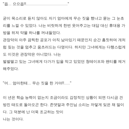
"읍... 으으읍!!...................................."
굳이 목소리로 듣지 않아도 자기 엄마에게 무슨 짓을 했냐고 묻는 그 눈초
리를 느낄 수 있었다. 나는 비릿하게 한번 웃어주고는
대답 대신 휴대용 가
방을 뒤져 약물 하나를 꺼내들었다.
관장약의 아주 끔찍한 공포가 아직 남아있기 때문인지 순간 흠칫하며
개처
럼 짖는 것을 멈추고 움츠러드는 다영이다. 하지만 그녀에게는 다행스럽게
도 이것은 관장약은 아니었다. 나는
벌벌떨고 있는
그녀에게 다가가 입을 막고 있었던 청테이프와 팬티를 제거
해주었다.
"어... 엄마한테... 무슨 짓을 한 거야!!....."
이 년은 학습 능력이 없는지 조금이라도 감정적인 상황이 되면 다시금 건
방진 태도로 돌아오곤 한다. 존댓말과 주인님 소리는
까맣게 잊은 채 말이
다. 그 덕분에 난 더욱 조교하는 맛이
나는 것이다.