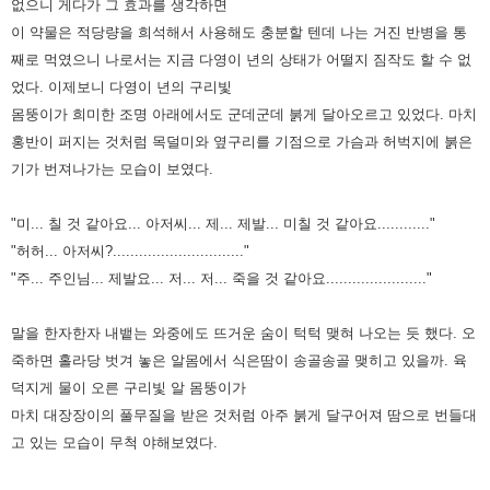
없으니 게다가 그 효과를 생각하면
이 약물은 적당량을 희석해서 사용해도 충분할 텐데 나는
거진 반병을 통
째로 먹였으니 나로서는 지금 다영이 년의 상태가 어떨지 짐작도 할 수 없
었다. 이제보니 다영이 년의 구리빛
몸뚱이가 희미한 조명 아래에서도 군데군데 붉게 달아오르고 있었다. 마치
홍반이 퍼지는 것처럼 목덜미와 옆구리를
기점으로 가슴과 허벅지에 붉은
기가 번져나가는 모습이 보였다.
"미... 칠 것 같아요... 아저씨... 제... 제발... 미칠 것 같아요............"
"허허... 아저씨?.............................."
"주... 주인님... 제발요... 저... 저... 죽을 것 같아요......................."
말을 한자한자 내뱉는 와중에도 뜨거운 숨이 턱턱 맺혀 나오는 듯 했다. 오
죽하면 홀라당 벗겨 놓은 알몸에서 식은땀이 송골송골
맺히고 있을까. 육
덕지게 물이 오른 구리빛 알 몸뚱이가
마치 대장장이의 풀무질을 받은 것처럼 아주 붉게 달구어져 땀으로
번들대
고 있는 모습이 무척 야해보였다.