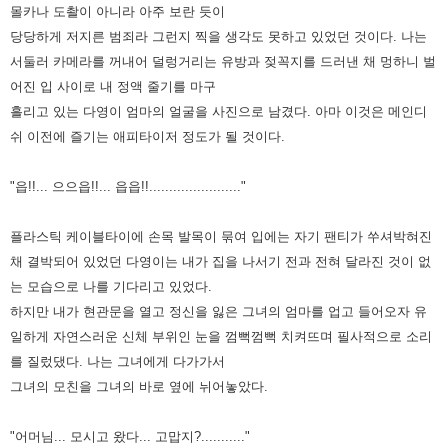
몰카나 도촬이 아니라 아주 보란 듯이
당당하게 저지른 범죄라 그런지 찍을 생각도 못하고 있었던 것이다.
나는
서둘러 카메라를 꺼내어 덜렁거리는 유방과 젖꼭지를 드러낸 채 멍하니 벌
어진 입 사이로 내 정액 줄기를 마구
흘리고 있는
다영이 엄마의 얼굴을 사진으로 남겼다. 아마 이것은 메인디
쉬 이전에 즐기는 애피타이저 정도가 될 것이다.
"읍!!... 으으읍!!... 읍읍!!......................."
플라스틱 케이블타이에 손목 발목이 묶여 입에는 자기 팬티가 쑤셔박혀진
채 결박되어 있었던 다영이는 내가 집을 나서기
전과 전혀 달라진 것이 없
는 모습으로 나를 기다리고 있었다.
하지만 내가 현관문을 열고 정신을 잃은 그녀의 엄마를 업고
들어오자 유
일하게 자연스러운 신체 부위인 눈을 껌뻑껌뻑 치켜뜨며 필사적으로 소리
를 질렀댔다. 나는 그녀에게 다가가서
그녀의 모친을 그녀의 바로 옆에 뉘어놓았다.
"어머님... 모시고 왔다... 고맙지?..........."