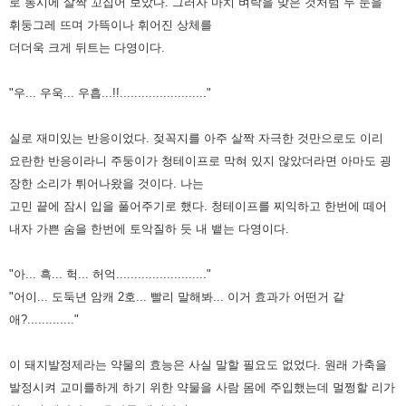
로 동시에 살짝 꼬집어 보았다. 그러자 마치 벼락을
맞은 것처럼 두 눈을
휘둥그레 뜨며 가뜩이나 휘어진 상체를
더더욱 크게 뒤트는 다영이다.
"우... 우욱... 우흡...!!........................"
실로 재미있는 반응이었다. 젖꼭지를 아주 살짝 자극한 것만으로도 이리
요란한 반응이라니 주둥이가 청테이프로 막혀 있지
않았더라면 아마도 굉
장한 소리가 튀어나왔을 것이다. 나는
고민 끝에 잠시 입을 풀어주기로 했다. 청테이프를 찌익하고 한번에
떼어
내자 가쁜 숨을 한번에 토악질하 듯 내 뱉는 다영이다.
"아... 흑... 헉... 허억........................."
"어이... 도둑년 암캐 2호... 빨리 말해봐... 이거 효과가 어떤거 같
애?............."
이 돼지발정제라는 약물의 효능은 사실 말할 필요도 없었다. 원래 가축을
발정시켜 교미를하게 하기 위한 약물을 사람 몸에
주입했는데 멀쩡할 리가