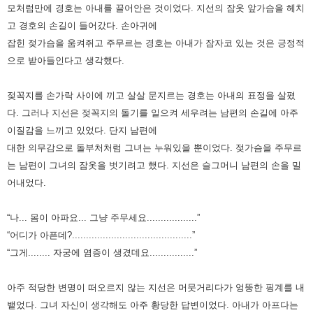
모처럼만에 경호는 아내를 끌어안은 것이었다. 지선의 잠옷 앞가슴을 헤치
고 경호의 손길이 들어갔다. 손아귀에
잡힌 젖가슴을 움켜쥐고 주무르는 경호는 아내가 잠자코 있는 것은 긍정적
으로 받아들인다고 생각했다.
젖꼭지를 손가락 사이에 끼고 살살 문지르는 경호는 아내의 표정을 살폈
다. 그러나 지선은 젖꼭지의 돌기를 일으켜 세우려는
남편의 손길에 아주
이질감을 느끼고 있었다. 단지 남편에
대한 의무감으로 돌부처처럼 그녀는 누워있을 뿐이었다. 젖가슴을
주무르
는 남편이 그녀의 잠옷을 벗기려고 했다. 지선은 슬그머니 남편의 손을 밀
어내었다.
“나... 몸이 아파요... 그냥 주무세요..................”
“어디가 아픈데?...........................................”
“그게........ 자궁에 염증이 생겼데요................”
아주 적당한 변명이 떠오르지 않는 지선은 머뭇거리다가 엉뚱한 핑계를 내
뱉었다. 그녀 자신이 생각해도 아주 황당한 답변이었다.
아내가 아프다는