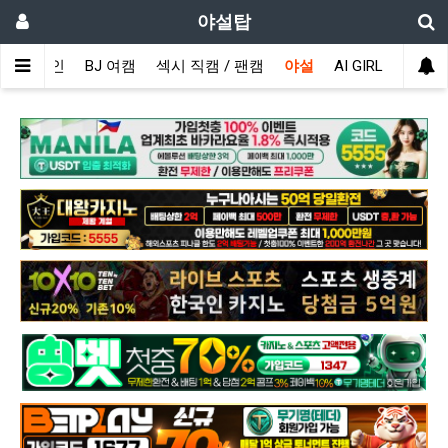
야설탑
메인
BJ 여캠
섹시 직캠 / 팬캠
야설
AI GIRL