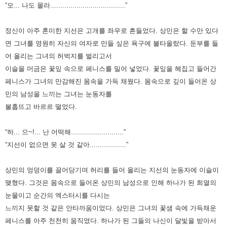
“모... 나도 몰라.....................................”
정신이 아주 혼미한 지선은 고개를 좌우로 흔들었다. 상민은 할 수만 있다
면 그녀를 영원히 자신의 여자로 만들 싶은 욕구에
불타올랐다. 둔부를 들
어 올리는 그녀의 허벅지를 벌리고서
이슬을 머금은 꽃잎 속으로 페니스를 밀어 넣었다. 꽃잎을 헤집고
들어간
페니스가 그녀의 만감해진 몸속을 가득 채웠다. 몸속으로 깊이 들어온 상
민의 남성을 느끼는 그녀는 눈동자를
불홉뜨고
바르르 떨었다.
“하... 으~!... 난 어떡해..........................”
“지선이 없으면 못 살 것 같아..................”
상민의 엉덩이를 끌어당기며 허리를 들어 올리는 지선의 눈동자에 이슬이
맺혔다. 그것은 몸속으로 들어온 상민의 남성으로
인해 하나가 된 희열의
눈물이고 순간의 엑스터시를 다시는
느끼지 못할 것 같은 안타까움이었다. 상민은 그녀의 꽃샘 속에
가득채운
페니스를 아주 천천히 움직였다. 하나가 된 그들의 나신이 달빛을 받아서