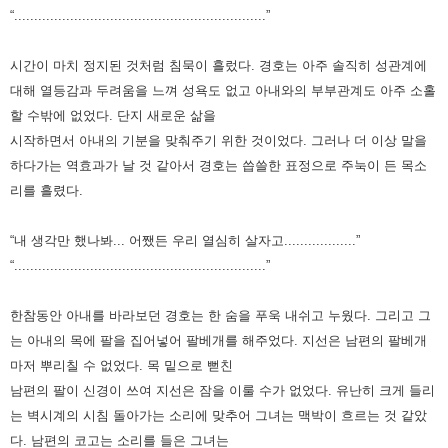
“...............................................................”
시간이 마치 정지된 것처럼 침묵이 흘렀다. 경호는 아주 솔직히 성관계에
대해 열등감과 두려움을 느껴 성욕도 없고 아내와의
부부관계도 아주 소홀
할 수밖에 없었다. 단지 새로운 삶을
시작하면서 아내의 기분을 맞춰주기 위한 것이었다. 그러나 더 이상
말을
하다가는 역효과가 날 것 같아서 경호는 씁쓸한 표정으로 주눅이 든 목소
리를 흘렸다.
“내 생각만 했나봐... 어쨌든 우리 열심히 살자고..................”
“...............................................................”
한참동안 아내를 바라보던 경호는 한 숨을 푸욱 내쉬고 누웠다. 그리고 그
는 아내의 목에 팔을 집어넣어 팔베개를 해주었다.
지선은 남편의 팔베개
마저 뿌리칠 수 없었다. 목 밑으로 뻗친
남편의 팔이 신경이 쓰여 지선은 잠을 이룰 수가 없었다. 유난히
크게 들리
는 벽시계의 시침 돌아가는 소리에 맞추어 그녀는 맥박이 흐르는 것 같았
다. 남편의 코고는 소리를 들은 그녀는