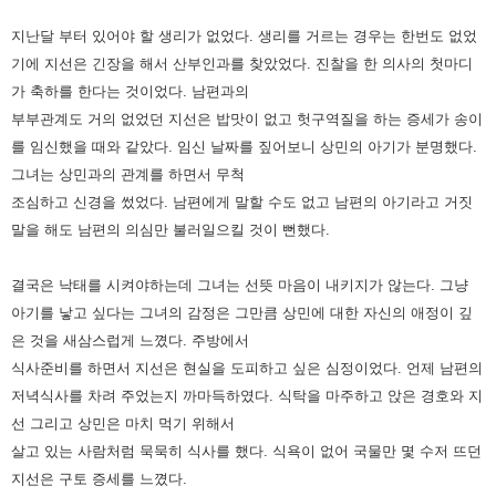
지난달 부터 있어야 할 생리가 없었다. 생리를 거르는 경우는 한번도 없었
기에 지선은 긴장을 해서 산부인과를 찾았었다. 진찰을 한
의사의 첫마디
가 축하를 한다는 것이었다. 남편과의
부부관계도 거의 없었던 지선은 밥맛이 없고 헛구역질을 하는 증세가
송이
를 임신했을 때와 같았다. 임신 날짜를 짚어보니 상민의 아기가 분명했다.
그녀는 상민과의 관계를 하면서 무척
조심하고
신경을 썼었다. 남편에게 말할 수도 없고 남편의 아기라고 거짓
말을 해도 남편의 의심만 불러일으킬 것이 뻔했다.
결국은 낙태를 시켜야하는데 그녀는 선뜻 마음이 내키지가 않는다. 그냥
아기를 낳고 싶다는 그녀의 감정은 그만큼 상민에 대한
자신의 애정이 깊
은 것을 새삼스럽게 느꼈다. 주방에서
식사준비를 하면서 지선은 현실을 도피하고 싶은 심정이었다. 언제
남편의
저녁식사를 차려 주었는지 까마득하였다. 식탁을 마주하고 앉은 경호와 지
선 그리고 상민은 마치 먹기 위해서
살고 있는
사람처럼 묵묵히 식사를 했다. 식욕이 없어 국물만 몇 수저 뜨던
지선은 구토 증세를 느꼈다.