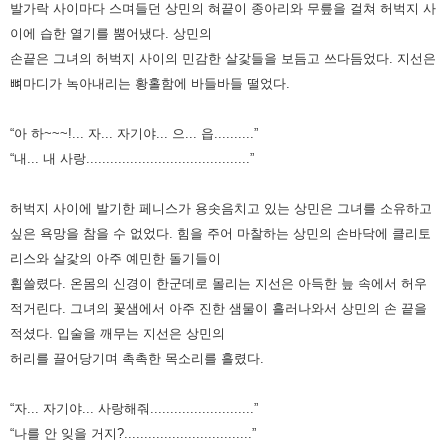
발가락 사이마다 스며들던 상민의 혀끝이 종아리와
무릎을 걸쳐 허벅지 사
이에 습한 열기를 뿜어냈다. 상민의
손끝은 그녀의 허벅지 사이의 민감한 살갗들을 보듬고 쓰다듬었다.
지선은
뼈마디가 녹아내리는 황홀함에 바들바들 떨었다.
“아 하~~~!... 자... 자기야... 으... 읍..........”
“내... 내 사랑.........................................”
허벅지 사이에 발기한 페니스가 용솟음치고 있는 상민은 그녀를 소유하고
싶은 욕망을 참을 수 없었다. 힘을 주어 마찰하는
상민의 손바닥에 클리토
리스와 살갗의 아주 예민한 돌기들이
휩쓸렸다. 온몸의 신경이 한군데로 몰리는 지선은 아득한 늪 속에서
허우
적거린다. 그녀의 꽃샘에서 아주 진한 샘물이 흘러나와서 상민의 손 끝을
적셨다. 입술을 깨무는 지선은 상민의
허리를
끌어당기며 촉촉한 목소리를 흘렸다.
“자... 자기야... 사랑해줘..........................”
“나를 안 잊을 거지?................................”