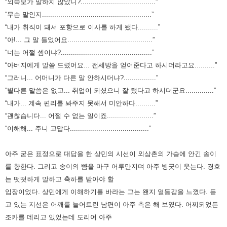
“외숙모가 말하지 않았니?.....................................”
“무슨 말인지......................................................”
“내가 취직이 돼서 포항으로 이사를 하게 됐다..........”
“아!... 그 말 들었어요..........................................”
“너는 어쩔 셈이냐?.............................................”
“아버지에게 말씀 드렸어요... 전세방을 얻어준다고 하시더라고요..........”
“그러니... 어머니가 다른 말 안하시더냐?................”
“별다른 말씀은 없고... 취업이 되셨으니 잘 됐다고 하시더군요..............”
“내가... 계속 편리를 봐주지 못해서 미안하다..........”
“괜찮습니다... 어쩔 수 없는 일이죠.......................”
“이해해... 주니 고맙다.......................................”
아주 굳은 표정으로 대답을 한 상민의 시선이 외삼촌의 가슴에 안긴 송이
를 향한다. 그리고 송이의 뺨을 마구 어루만지며 아주 빙긋이
웃는다. 경호
는 떳떳하게 말하고 축하를 받아야 할
입장이었다. 상민에게 이해하기를 바라는 그는 왠지 열등감을 느꼈다.
듣
고 있는 지선은 어깨를 늘어트린 남편이 아주 측은 해 보였다. 어찌되었든
조카를 데리고 있었는데 도리어 아주