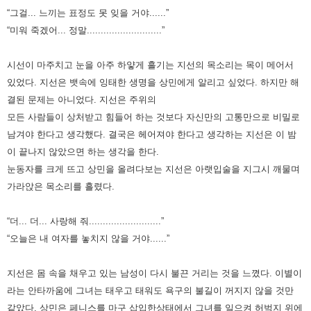
“그걸... 느끼는 표정도 못 잊을 거야......”
“미워 죽겠어... 정말...........................”
시선이 마주치고 눈을 아주 하얗게 흘기는 지선의 목소리는 목이 메어서
있었다. 지선은 뱃속에 잉태한 생명을 상민에게 알리고
싶었다. 하지만 해
결된 문제는 아니었다. 지선은 주위의
모든 사람들이 상처받고 힘들어 하는 것보다 자신만의 고통만으로
비밀로
남겨야 한다고 생각했다. 결국은 헤어져야 한다고 생각하는 지선은 이 밤
이 끝나지 않았으면 하는 생각을 한다.
눈동자를 크게 뜨고 상민을 올려다보는 지선은 아랫입술을 지그시 깨물며
가라앉은 목소리를 흘렸다.
“더... 더... 사랑해 줘..........................”
“오늘은 내 여자를 놓치지 않을 거야......”
지선은 몸 속을 채우고 있는 남성이 다시 불끈 거리는 것을 느꼈다. 이별이
라는 안타까움에 그녀는 태우고 태워도 욕구의
불길이 꺼지지 않을 것만
같았다. 상민은 페니스를 마구 삽입한
상태에서 그녀를 일으켜 허벅지 위에