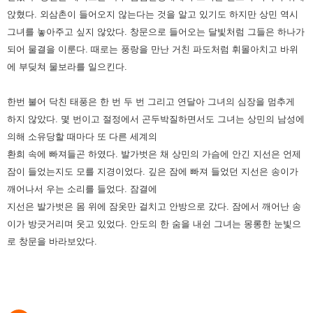
앉혔다. 외삼촌이 들어오지
않는다는 것을 알고 있기도 하지만 상민 역시
그녀를 놓아주고 싶지 않았다. 창문으로 들어오는 달빛처럼 그들은 하나가
되어 물결을 이룬다. 때로는 풍랑을 만난 거친 파도처럼 휘몰아치고 바위
에 부딪쳐 물보라를 일으킨다.
한번 불어 닥친 태풍은 한 번 두 번 그리고 연달아 그녀의 심장을 멈추게
하지 않았다. 몇 번이고 절정에서 곤두박질하면서도
그녀는 상민의 남성에
의해 소유당할 때마다 또 다른 세계의
환희 속에 빠져들곤 하였다. 발가벗은 채 상민의 가슴에 안긴
지선은 언제
잠이 들었는지도 모를 지경이었다. 깊은 잠에 빠져 들었던 지선은 송이가
깨어나서 우는 소리를 들었다. 잠결에
지선은 발가벗은 몸 위에 잠옷만 걸치고 안방으로 갔다. 잠에서 깨어난 송
이가 방긋거리며 웃고 있었다. 안도의 한 숨을 내쉰
그녀는 몽롱한 눈빛으
로 창문을 바라보았다.