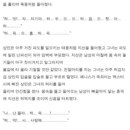
을 흘리며 폭풍처럼 몰아쳤다.
“하... 앗!... 자... 자기야... 하... 우... 으... 으... 하... 읍... 으... 핫... 아...
하............”
“하... 윽... 으... 흠... 허... 윽.................”
상민은 아주 거친 파도를 일으키는 태풍처럼 지선을 몰아쳤고 그녀는 파도
에 밀린 난파선이 되어 암벽에 부딪쳤다. 지선은 남성의
마찰에 몸 속의 돌
기들이 마구 짓이겨지고 일그러지며
불길에 타 올라 기절할 것만 같았다. 진절머리를 치는 그녀는 아주 허겁지
겁
상민의 입술을 입술로 물고 부르르 떨었다. 페니스가 옥죄이는 엑스터
시에 빠진 상민은 그녀의 허리를 들어
올리며 안간힘을
썼다. 몸속을 뚫고 들어오는 남성이 뼈끝까지 닿는 충격
에 지선은 허벅지를 조이며 신음을 터트렸다.
“나... 난 몰라... 하... 윽.......!...............”
“허... 억!... 사... 사랑해......................”