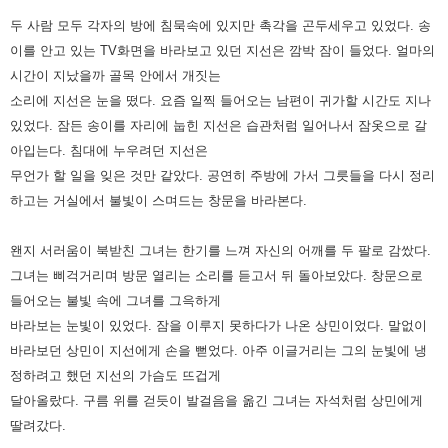
두 사람 모두 각자의 방에 침묵속에 있지만 촉각을 곤두세우고 있었다. 송
이를 안고 있는 TV화면을 바라보고 있던 지선은
깜박 잠이 들었다. 얼마의
시간이 지났을까 골목 안에서 개짓는
소리에 지선은 눈을 떴다. 요즘 일찍 들어오는 남편이 귀가할
시간도 지나
있었다. 잠든 송이를 자리에 눕힌 지선은 습관처럼 일어나서 잠옷으로 갈
아입는다.
침대에 누우려던 지선은
무언가 할 일을 잊은 것만 같았다. 공연히 주방에 가서 그릇들을 다시 정리
하고는 거실에서 불빛이
스며드는 창문을 바라본다.
왠지 서러움이 북받친 그녀는 한기를 느껴 자신의 어깨를 두 팔로 감쌌다.
그녀는 삐걱거리며
방문 열리는 소리를 듣고서 뒤 돌아보았다. 창문으로
들어오는 불빛 속에 그녀를 그윽하게
바라보는 눈빛이 있었다. 잠을 이루지
못하다가 나온 상민이었다. 말없이
바라보던 상민이 지선에게 손을 뻗었다.
아주 이글거리는 그의 눈빛에 냉
정하려고 했던 지선의 가슴도 뜨겁게
달아올랐다. 구름 위를 걷듯이 발걸음을 옮긴 그녀는
자석처럼 상민에게
딸려갔다.