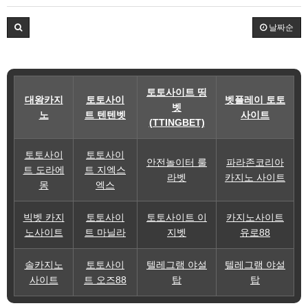
날짜순
토토사이트 띵
대왕카지
토토사이
벳플레이 토토
벳
노
트 텐텐벳
사이트
(TTINGBET)
토토사이
토토사이
안전놀이터 룰
파라존코리아
트 도라에
트 지엑스
라벳
카지노 사이트
몽
엑스
빅벳 카지
토토사이
토토사이트 이
카지노사이트
노사이트
트 마닐라
지벳
유로88
솔카지노
토토사이
텔레그램 야설
텔레그램 야설
사이트
트 오즈88
탑
탑