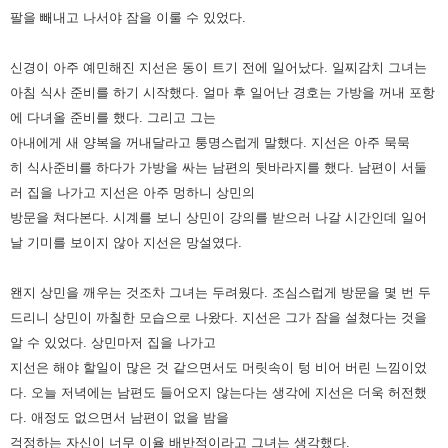
팔을 빼내고 나서야 잠을 이룰 수 있었다.
신경이 아주 예민해진 지선은 동이 트기 전에 일어났다. 일찌감치 그녀는
아침 식사 준비를 하기 시작했다. 얼마 후 일어난 경호는
가방을 꺼내 포항
에 다녀올 준비를 했다. 그리고 그는
아내에게 새 양복을 꺼내달라고 퉁명스럽게 말했다. 지선은 아주 묵묵
히
식사준비를 하다가 가방을 싸는 남편의 뒷바라지를 했다. 남편이 서둘
러 집을 나가고 지선은 아주 멍하니 상민의
방문을
쳐다본다. 시계를 보니 상민이 강의를 받으러 나갈 시간인데 일어
날 기미를 보이지 않아 지선은 망설였다.
왠지 상민을 깨우는 것조차 그녀는 두려웠다. 조심스럽게 방문을 몇 번 두
드리니 상민이 까칠한 모습으로 나왔다. 지선은
그가 잠을 설쳤다는 것을
알 수 있었다. 상민마저 집을 나가고
지선은 해야 할일이 많은 것 같으면서도 머릿속이 텅 비어
버린 느낌이었
다. 오늘 저녁에는 남편도 들어오지 않는다는 생각에 지선은 더욱 허전했
다. 애정도 없으면서 남편이 없을 밤을
걱정하는 자신이 너무 이율 배반적이라고 그녀는 생각했다.