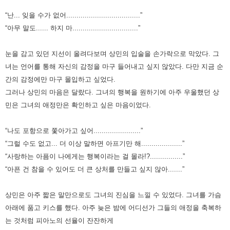
“난... 잊을 수가 없어....................................”
“아무 말도...... 하지 마................................”
눈을 감고 있던 지선이 올려다보며 상민의 입술을 손가락으로 막았다. 그
녀는 언어를 통해 자신의 감정을 마구 들어내고 싶지
않았다. 다만 지금 순
간의 감정에만 마구 몰입하고 싶었다.
그러나 상민의 마음은 달랐다. 그녀의 행복을 원하기에 아주 우울했던
상
민은 그녀의 애정만은 확인하고 싶은 마음이었다.
“나도 포항으로 쫓아가고 싶어.......................”
“그럴 수도 없고... 더 이상 말하면 아프기만 해....................”
“사랑하는 아픔이 나에게는 행복이라는 걸 몰라!?................”
“아픈 건 참을 수 있어도 더 큰 상처를 만들고 싶지 않아.......”
상민은 아주 짧은 말만으로도 그녀의 진심을 느낄 수 있었다. 그녀를 가슴
아래에 품고 키스를 했다. 아주 늦은 밤에 어디선가 그들의
애정을 축복하
는 것처럼 피아노의 선율이 잔잔하게