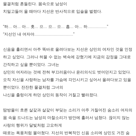
물결처럼 흔들린다. 몸속으로 남성이
치밀고
들어 올 때마다 지선은 반사적으로 입술을 벌렸다.
“하... 아... 아... 흣... 으... 으... 으... 흡... 아... 하................”
“지선인 내 여자야................................”
신음을 흘리면서 아주 똑바로 올려다보는 지선은 상민의 여자인 것을 인정
하고 싶었다. 그러나 허물 수 없는 벽속에 갇혔기에
지금의 감정을 그대로
간직하고 싶을 뿐이었다. 그녀는
상민의 여자라는 것에 전혀 부끄러움이나 윤리의식도 벗어던지고
있었다.
오직 자신을 사랑하는 남자를 가슴에 각인시키고 싶어서 올려다보고 있을
뿐이었다.
잔잔한 물결처럼 그녀의
나신을 출렁이게 하던 상민의 동작이 거칠고 빨라졌다.
땀방울이 흐른 살갗과 살갗이 부딪는 소리가
아주 거칠어진 숨소리 여자의
몸 속을 드나드는 남성의 마찰소리가 방안에 흘러서 넘쳤다. 끊이지 않는
사랑의 행위가 달빛처럼
고요하게
때로는 폭풍처럼 몰아쳤다. 지선의 반복적인 신음 소리에 상민도 거친 숨