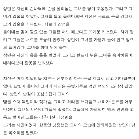
상민은 자신의 손바닥에 손을 올려놓는 그녀를 당겨 포옹했다. 그리고 그
녀의 입술을 찾았다.
고개를 들고 올려다보던 지선은 사르르 눈을 감고서
그의 입술을 기다렸다.
서로의 감정을
들어내는 말이 필요 없는 그들은 어느 때보다도 뜨거운 키스였다. 혀가 엉
키고 그들은 서로를 부둥켜 안았다.
상민이 그녀를 가볍게 들어 안고 방으
로 들어갔다. 그녀를 침대 위에 눕힌
상민은 자신의 옷을 훌훌 벗었다. 그리고 반드시
누운 그녀를 음미하듯이
내려다보며 잠옷을 벗겨냈다.
지선은 마치 첫날밤을 치루는 신부처럼 아주 눈을 지그시 감고 기다릴
뿐이
었다. 달빛에 들어난 그녀의 나신은 은빛가루로 덮인 여인의 조각상 같았
다.
상민의 손길이 조심스럽게 그녀의
뺨을 스쳐 목덜미와 젖가슴, 그리고 허리를 쓰다듬고 내려가 둔부를 어루
만졌다. 그녀의
나신이 가늘게 떨렸다. 그들에게 가로막힌 벽도 번민과 고
통도 벗어난 그들은 감추어진 애정만을
느끼는 시간이었다. 한동안
냉정했던 그녀의 모습에 안타까웠던 상민이 낮
은 목소리를 말했다.