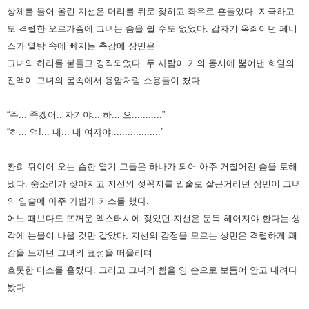
상체를 들어 올린 지선은 머리를 뒤로 젖히고 좌우로 흔들었다. 지극하고
도 격렬한 오르가즘에 그녀는 숨을 쉴 수도 없었다.
갑자기 옥죄이던 페니
스가 열탕 속에 빠지는 촉감에 상민은
그녀의 허리를 붙들고 경직되었다. 두 사람이 거의 동시에 뿜어낸
희열의
진액이 그녀의 몸속에서 용암처럼 소용돌이 쳤다.
“주... 죽겠어.. 자기야... 하... 으...........”
“허... 억!... 내... 내 여자야..................”
환희 뒤이어 오는 습한 열기 그들은 하나가 되어 아주 거칠어진 숨을 토해
냈다. 숨소리가 잦아지고 지선의 젖꼭지를 입술로
잘근거리던 상민이 그녀
의 입술에 아주 가볍게 키스를 했다.
어느 때보다도 뜨꺼운 엑스터시에 젖었던 지선은 문득 헤어져야
한다는 생
각에 눈물이 나올 것만 같았다. 지선의 감정을 모르는 상민은 격렬하게 쾌
감을 느끼던 그녀의 표정을 떠올리며
흐뭇한 미소를 흘렸다. 그리고 그녀의 뺨을 양 손으로 보듬어 안고 내려다
봤다.