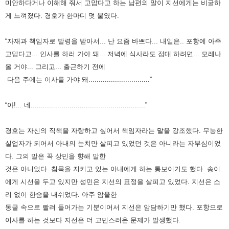
미안하다거나
이해해 줘서 고맙다고 하는 남편의 말이 지선에게는 비굴하
게 느껴졌다. 경호가 한마디 덧 붙였다.
“자재과 책임자로 발령을 받아서... 난 요즘 바쁘다... 내일은.. 포항에 아주
고맙다고... 인사를 하러 가야 돼... 저녁에 식사라도 접대
하려면... 모레나
올 거야... 그리고... 출근하기 전에
다음 주에는 이사를 가야 돼..............................”
“아!... 네........................................................”
경호는 자신의 직책을 자랑하고 싶어서 책임자라는 말을 강조했다. 무능한
실업자가 되어서 아내의 눈치만 살피고 있었던 것은
아니라는 자부심이었
다. 그의 말은 꼭 상민을 향해 말한
것은 아니었다. 침묵을 지키고 있는 아내에게 하는 통보이기도 했다.
송이
에게 시선을 두고 있지만 성민은 지선의 표정을 살피고 있었다. 지선은 소
리 없이 한숨을 내쉬었다. 아주 암울한
동굴 속으로
빨려 들어가는 기분이어서 지선은 암담하기만 했다. 포항으로
이사를 하는 것보다 지선은 더 고민스러운 문제가 발생했다.