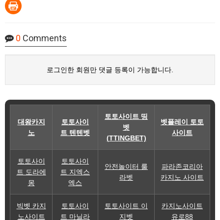
0
Comments
로그인한 회원만 댓글 등록이 가능합니다.
토토사이트 띵
대왕카지
토토사이
벳플레이 토토
벳
노
트 텐텐벳
사이트
(TTINGBET)
토토사이
토토사이
안전놀이터 룰
파라존코리아
트 도라에
트 지엑스
라벳
카지노 사이트
몽
엑스
빅벳 카지
토토사이
토토사이트 이
카지노사이트
노사이트
트 마닐라
지벳
유로88