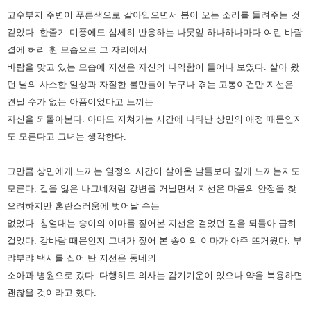
고수부지 주변이 푸른색으로 갈아입으면서 봄이 오는 소리를 들려주는 것
같았다. 한줄기 미풍에도 섬세히 반응하는 나뭇잎
하나하나마다 여린 바람
결에 허리 휜 모습으로 그 자리에서
바람을 맞고 있는 모습에 지선은 자신의 나약함이 들어나 보였다.
살아 왔
던 날의 사소한 일상과 자잘한 불만들이 누구나 겪는 고통이건만 지선은
견딜 수가 없는 아픔이었다고 느끼는
자신을
되돌아본다. 아마도 지쳐가는 시간에 나타난 상민의 애정 때문인지
도 모른다고 그녀는 생각한다.
그만큼 상민에게 느끼는 열정의 시간이 살아온 날들보다 깊게 느끼는지도
모른다. 길을 잃은 나그네처럼 강변을 거닐면서
지선은 마음의 안정을 찾
으려하지만 혼란스러움에 벗어날 수는
없었다. 칭얼대는 송이의 이마를 짚어본 지선은 걸었던 길을
되돌아 급히
걸었다. 강바람 때문인지 그녀가 짚어 본 송이의 이마가 아주 뜨거웠다. 부
랴부랴 택시를 집어 탄 지선은 동네의
소아과 병원으로 갔다. 다행히도 의사는 감기기운이 있으나 약을 복용하면
괜찮을 것이라고 했다.