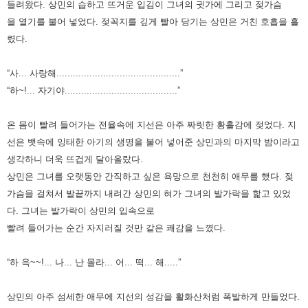
들려왔다. 상민의 습하고 뜨거운 입김이 그녀의 귓가에 그리고 젖가슴
을
열기를 불어 넣었다. 젖꼭지를 깊게 빨아 당기는 상민은 거친 호흡을 흘
렸다.
“사... 사랑해.............................................”
“하~!... 자기야.........................................”
온 몸이 빨려 들어가는 전율속에 지선은 아주 짜릿한 황홀감에 젖었다. 지
선은 뱃속에 잉태한 아기의 생명을 불어 넣어준
상민과의 마지막 밤이라고
생각하니 더욱 뜨겁게 달아올랐다.
상민은 그녀를 오랫동안 간직하고 싶은 욕망으로 천천히
애무를 했다. 젖
가슴을 걸쳐서 발끝까지 내려간 상민의 혀가 그녀의 발가락을 핥고 있었
다. 그녀는 발가락이 상민의 입속으로
빨려 들어가는 순간 자지러질 것만 같은 쾌감을 느꼈다.
“하 윽~~!... 나... 난 몰라... 어... 떡... 해.....”
상민의 아주 섬세한 애무에 지선의 성감을 활화산처럼 폭발하게 만들었다.