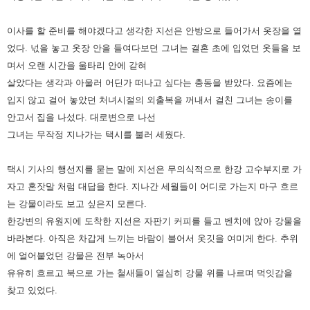
이사를 할 준비를 해야겠다고 생각한 지선은 안방으로 들어가서 옷장을 열
었다. 넋을 놓고 옷장 안을 들여다보던 그녀는 결혼
초에 입었던 옷들을 보
며서 오랜 시간을 울타리 안에 갇혀
살았다는 생각과 아울러 어딘가 떠나고 싶다는 충동을 받았다.
요즘에는
입지 않고 걸어 놓았던 처녀시절의 외출복을 꺼내서 걸친 그녀는 송이를
안고서 집을 나섰다. 대로변으로 나선
그녀는
무작정 지나가는 택시를 불러 세웠다.
택시 기사의 행선지를 묻는 말에 지선은 무의식적으로 한강 고수부지로 가
자고 혼잣말 처럼 대답을 한다. 지나간 세월들이
어디로 가는지 마구 흐르
는 강물이라도 보고 싶은지 모른다.
한강변의 유원지에 도착한 지선은 자판기 커피를 들고 벤치에 앉아
강물을
바라본다. 아직은 차갑게 느끼는 바람이 불어서 옷깃을 여미게 한다. 추위
에 얼어붙었던 강물은 전부 녹아서
유유히
흐르고 북으로 가는 철새들이 열심히 강물 위를 나르며 먹잇감을
찾고 있었다.