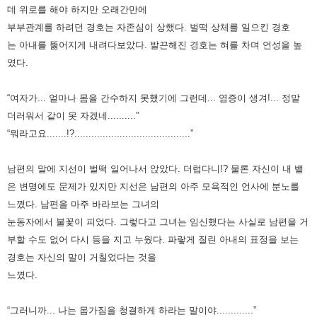
데 위로를 해야 하지만 오래간만에
부부관계를 하려던 경호는 자존심이 상했다. 벌떡 상체를 일으킨 경호
는
아내를 뚫어지게 내려다보았다. 발끈해진 경호는 혀를 차며 언성을 높
였다.
“여자가... 얼마나 몸을 간수하지 못했기에 그런데... 염증이 생겨!... 정말
더러워서 같이 못 자겠네..........”
“뭐라고요.......!?.........................................”
남편의 말에 지선이 벌떡 일어나서 앉았다. 더럽다니!? 물론 자신이 내 뱉
은 변명에도 문제가 있지만 지선은 남편의 아주 모욕적인
언사에 분노를
느꼈다. 남편을 마주 바라보는 그녀의
눈동자에서 불꽃이 피었다. 그렇다고 그녀는 임신했다는 사실로 남편을
거
부할 수도 없어 다시 등을 지고 누웠다. 파랗게 질린 아내의 표정을 보는
경호는 자신의 말이 거칠었다는 것을
느꼈다.
“그러니까... 나는 몸가짐을 청결하게 하라는 말이야.............”