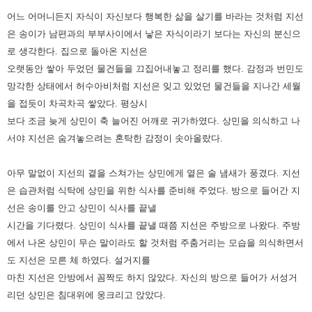
어느 어머니든지 자식이 자신보다 행복한 삶을 살기를 바라는 것처럼 지선
은 송이가 남편과의 부부사이에서 낳은 자식이라기
보다는 자신의 분신으
로 생각한다. 집으로 돌아온 지선은
오랫동안 쌓아 두었던 물건들을 끄집어내놓고 정리를 했다. 감정과
번민도
망각한 상태에서 허수아비처럼 지선은 잊고 있었던 물건들을 지나간 세월
을 접듯이 차곡차곡 쌓았다. 평상시
보다
조금 늦게 상민이 축 늘어진 어깨로 귀가하였다. 상민을 의식하고 나
서야 지선은 숨겨놓으려는 혼탁한 감정이 솟아올랐다.
아무 말없이 지선의 곁을 스쳐가는 상민에게 옅은 술 냄새가 풍겼다. 지선
은 습관처럼 식탁에 상민을 위한 식사를 준비해 주었다.
방으로 들어간 지
선은 송이를 안고 상민이 식사를 끝낼
시간을 기다렸다. 상민이 식사를 끝낼 때쯤 지선은 주방으로 나왔다.
주방
에서 나온 상민이 무슨 말이라도 할 것처럼 주춤거리는 모습을 의식하면서
도 지선은 모른 체 하였다.
설거지를
마친 지선은 안방에서 꼼짝도 하지 않았다. 자신의 방으로 들어가 서성거
리던 상민은 침대위에 웅크리고 앉았다.