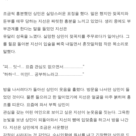
조금씩 흥분했던 상민은 실망스러운 표정을 했다. 말은 했지만 젖꼭지와
둔부를 애무 당하는 지선은 짜릿한 흥분을 느끼고
있었다. 생리 중에도 부
부관계를 한다는 말을 들었던 지선은
유달리 성욕을 느꼈다. 실망한 상민이 젖꼭지를 주무르다가 일어
난다. 그
를 힐끔 돌아본 지선이 입술을 삐죽 내밀면서 혼잣말처럼 작은 목소리로
말했다.
“피... 잇~!... 요즘 관심도 없으면서................”
“하하~!... 미안!... 공부하느라고....................”
방을 나서려다가 돌아선 상민이 웃음을 흘렸다. 방문을 나서던 상민이 들
었던 것이다. 물론 들으라고 한 말이었기에 지선은
얼굴을 아주 붉히며 홍
조를 띠운다. 요즘에 와서 부쩍 상민이
관심을 갖는 어린 여인으로 보이고 싶은 지선이 눈웃음을 짓는다.
그윽한
눈빛을 보낸 상민이 되돌아와서 지선의 뺨에 입맞춤을 하고서 방을 나간
다. 지선은 상민에게 조금은 서운했던
감정이
사라지는 것 같았다. 수시입학에 원서를 내고 긴장했던 상민은 드