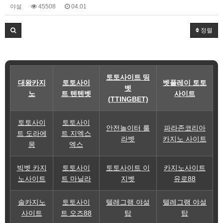
야설
45508
04.01
정렬
토토사이트 띵
대왕카지
토토사이
벳플레이 토토
벳
노
트 텐텐벳
사이트
(TTINGBET)
토토사이
토토사이
안전놀이터 룰
파라존코리아
트 도라에
트 지엑스
라벳
카지노 사이트
몽
엑스
빅벳 카지
토토사이
토토사이트 이
카지노사이트
노사이트
트 마닐라
지벳
유로88
솔카지노
토토사이
텔레그램 야설
텔레그램 야설
사이트
트 오즈88
탑
탑