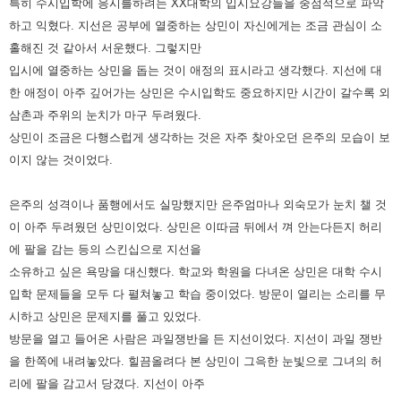
특히 수시입학에 응시를하려는
XX대학의 입시요강들을 중점적으로 파악
하고 익혔다. 지선은 공부에 열중하는 상민이 자신에게는 조금 관심이 소
홀해진 것
같아서 서운했다. 그렇지만
입시에 열중하는 상민을 돕는 것이 애정의 표시라고 생각했다. 지선에 대
한 애정이 아주 깊어가는
상민은 수시입학도 중요하지만 시간이 갈수록 외
삼촌과 주위의 눈치가 마구 두려웠다.
상민이 조금은 다행스럽게 생각하는 것은 자주 찾아오던 은주의 모습이 보
이지 않는 것이었다.
은주의 성격이나 품행에서도
실망했지만 은주엄마나 외숙모가 눈치 챌 것
이 아주 두려웠던 상민이었다. 상민은 이따금 뒤에서 껴 안는다든지 허리
에 팔을 감는
등의 스킨십으로 지선을
소유하고 싶은 욕망을 대신했다.
학교와 학원을 다녀온 상민은 대학 수시
입학 문제들을 모두 다 펼쳐놓고 학습 중이었다. 방문이 열리는 소리를 무
시하고 상민은
문제지를 풀고 있었다.
방문을 열고 들어온 사람은 과일쟁반을 든 지선이었다. 지선이 과일 쟁반
을 한쪽에 내려놓았다. 힐끔
올려다 본 상민이 그윽한 눈빛으로 그녀의 허
리에 팔을 감고서 당겼다. 지선이 아주