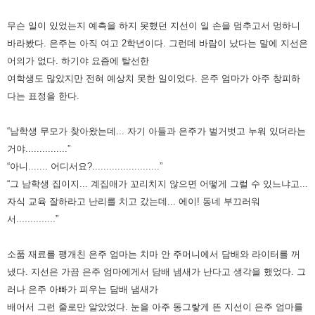
무슨 일이 있었는지 예측을 하지 못했던 지선이 일 손을 멈추고서 멍하니
바라봤다. 은주는 아직 여고 2학년이다. 그런데 바람이
났다는 말에 지선은
어의가 없다. 하기야 요즘에 탈선한
여학생도 많았지만 전혀 예상치 못한 일이었다. 은주 엄마가 아주
창피하
다는 표정을 한다.
“남학생 무모가 찾아왔는데... 자기 아들과 은주가 벌거벗고 누워 있더라는
거야...............”
“아니....... 어디서요?........................”
“그 남학생 집이지... 계집애가 꼬리치지 않으면 어떻게 그럴 수 있느냐고...
자식 교육 잘하라고 난리를 치고 갔는데... 에이!
동네 부끄러워
서..............”
소품 재료를 팽개친 은주 엄마는 치마 안 주머니에서 담배와 라이터를 꺼
냈다. 지선은 가끔 은주 엄마에게서 담배 냄새가
난다고 생각을 했었다. 그
러나 은주 아빠가 피우는 담배 냄새가
배어서 그런 줄로만 알았었다. 눈을 아주 동그랗게 뜬 지선이
은주 엄마를