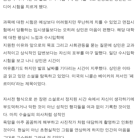
디어 시험을 치르게 됐다.
과목에 대한 시험은 예상보다 어려웠지만 무난하게 치를 수 있었고 면접시
험에서 당황하는 입시생들보다는 오히려 상민은
마음이 편했다. 해당 대학
에 대한 평상시 느낌과 수시입학에
지원한 이유와 앞으로의 목표 그리고 사회관등을 묻는 질문에
상민은 교과
서적이고 상식적인 답변보다는 자신의 포부를 마구 말했다.
일단 수시입학
시험을 보고 나니 상민은 시간이
여유롭기도 하지만 발표 날짜를 기다리는 시간이 지루했다. 상민은 이따
금
읽고 있던 소설을 탐독하고 있었다. 미국의 니콜슨 베이커의 저서인 ‘페
르미타’라는 제목이었다.
자서전 형식으로 쓴 장편
소설로서 정지된 시간 속에서 자신이 생각하기에
부도덕하거나 악한 것이 아닌 성적인 행각들을 여과 없이 기록한 것이었
다.
마치 수술실의 의사처럼 성적인
욕망을 아주 꼼꼼하게 해부하고 사진작가 처럼 대담하게 촬영하고 인화한
것이다. 현실이 아닌
초현실적인 그림을 연상하게 하지만 인간의 마음을
그대로 고스란히 그려낸 것 같았다.