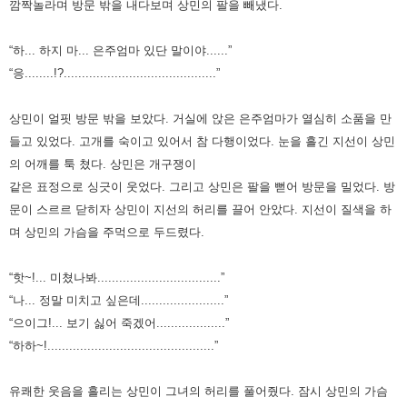
깜짝놀라며 방문 밖을 내다보며 상민의 팔을
빼냈다.
“하... 하지 마... 은주엄마 있단 말이야......”
“응........!?..........................................”
상민이 얼핏 방문 밖을 보았다. 거실에 앉은 은주엄마가 열심히 소품을 만
들고 있었다. 고개를 숙이고 있어서 참 다행이었다.
눈을 흘긴 지선이 상민
의 어깨를 툭 쳤다. 상민은 개구쟁이
같은 표정으로 싱긋이 웃었다. 그리고 상민은 팔을 뻗어 방문을
밀었다. 방
문이 스르르 닫히자 상민이 지선의 허리를 끌어 안았다. 지선이 질색을 하
며 상민의 가슴을 주먹으로 두드렸다.
“핫~!... 미쳤나봐..................................”
“나... 정말 미치고 싶은데.......................”
“으이그!... 보기 싫어 죽겠어...................”
“하하~!..............................................”
유쾌한 웃음을 흘리는 상민이 그녀의 허리를 풀어줬다. 잠시 상민의 가슴