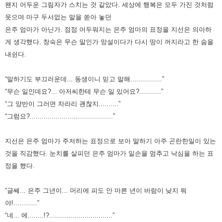
왠지 어두운 그림자가 스치는 것 같았다. 세상에
행복은 모두 가진 것처럼
웃으며 마구 두서없는 말을 쏟아 놓던
은주 엄마가 아닌가. 점점 어두워지는 은주 엄마의 표정을 지선은
의아하
게 생각했다. 창숙은 무슨 말인가 망설이다가 다시 땅이 꺼지라고 한 숨을
내쉰다.
“말하기도 부끄러운데... 동생이니 믿고 말해................”
“무슨 일인데요?... 아저씨한테 무슨 일 있어요?...........”
“그 양반이 그러면 차라리 괜찮지..........”
“그럼요?..........................................”
지선은 은주 엄마가 주저하는 표정으로 보아 말하기 아주 곤란한일이 있는
것을 직감했다. 눈치를 살피던 은주 엄마가 일손을
멈추고 낙심을 하는 표
정을 했다.
“글쎄... 은주 그년이... 머리에 피도 안 마른 년이 바람이 낮지 뭐
야!............”
“네... 에........!?................................”