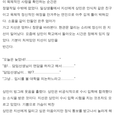
이 육체적인 사랑을 확인하는 순간은
정열적일 수밖에 없었다.
일상생활에서 지선에게 상민은 안식처 같은 친구
이고 육체적 정신적인 애정을 안겨주는 연인으로 아주 깊게 틀이 박혀갔
다.
소품을 같이 만들던 은주 엄마가
가고 지선은 멍하니 창문을 바라본다. 현관문 열리는 소리에 정신이 든 지
선이 일어났다.
요즘에 상민이 학교에서 돌아오는 시간은 정해져 있지 않
았다. 기분이 처져있던 지선이 상민을
반긴다.
“오늘은 늦었네!.................................”
“응!... 담임선생님이 면담을 하자고 해서............”
“담임선생님이... 왜!?.........................”
“그냥... 입시를 볼 대학을 의논하느라고.............”
상민이 빙그레 웃음을 흘렸다. 상민은 비공식적으로 수시 입학에 합격했다
는 소식을 받은 것이다. 지선은 상민이 수시 입학
시험을 치는 것조차도 모
르고 있었다. 기쁨으로 가슴이 벅찬
상민은 지선에게 알리고 싶은 마음이지만 정식 통보를 받고나서
놀라게 해