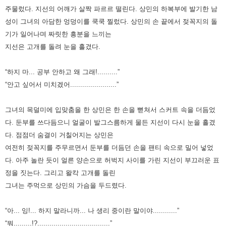
주물렀다. 지선의 어깨가 살짝 파르르 떨린다. 상민의 하복부에 발기한 남
성이 그녀의 아담한 엉덩이를 쿡쿡 찔렀다. 상민의
손 끝에서 젖꼭지의 돌
기가 일어나며 짜릿한 흥분을 느끼는
지선은 고개를 돌려 눈을 흘겼다.
“하지 마... 공부 안하고 왜 그래!..........”
“안고 싶어서 미치겠어.......................”
그녀의 목덜미에 입맞춤을 한 상민은 한 손을 뻗쳐서 스커트 속을 더듬었
다. 둔부를 쓰다듬으니 얼굴이 발그스름하게 물든
지선이 다시 눈을 흘겼
다. 점점더 숨결이 거칠어지는 상민은
여전히 젖꼭지를 주무르면서 둔부를 더듬던 손을 팬티 속으로 밀어
넣었
다. 아주 놀란 듯이 얼른 양손으로 허벅지 사이를 가린 지선이 부끄러운 표
정을 짓는다. 그리고 왈칵 고개를 돌린
그녀는
주먹으로 상민의 가슴을 두드렸다.
“아... 잉!... 하지 말라니까... 나 생리 중이란 말이야............”
“뭐.........!?....................................”