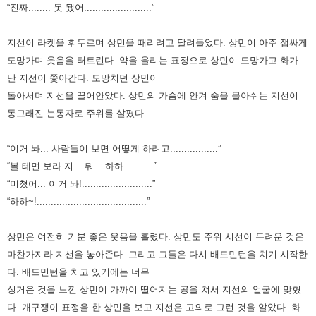
“진짜........ 못 됐어........................”
지선이 라켓을 휘두르며 상민을 때리려고 달려들었다. 상민이 아주 잽싸게
도망가며 웃음을 터트린다. 약을 올리는 표정으로
상민이 도망가고 화가
난 지선이 쫓아간다. 도망치던 상민이
돌아서며 지선을 끌어안았다. 상민의 가슴에 안겨 숨을 몰아쉬는
지선이
동그래진 눈동자로 주위를 살폈다.
“이거 놔... 사람들이 보면 어떻게 하려고.................”
“볼 테면 보라 지... 뭐... 하하...........”
“미쳤어... 이거 놔!.........................”
“하하~!.......................................”
상민은 여전히 기분 좋은 웃음을 흘렸다. 상민도 주위 시선이 두려운 것은
마찬가지라 지선을 놓아준다. 그리고 그들은 다시
배드민턴을 치기 시작한
다. 배드민턴을 치고 있기에는 너무
싱거운 것을 느낀 상민이 가까이 떨어지는 공을 쳐서 지선의
얼굴에 맞혔
다. 개구쟁이 표정을 한 상민을 보고 지선은 고의로 그런 것을 알았다. 화