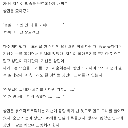
가 난 지선이 입술을 뽀로통하게 내밀고
상민을 쫓아갔다.
“정말... 가만 안 놔 둘 거야..............”
“하하~!... 날 잡으려고...................”
아주 재미있다는 표정을 한 상민이 요리조리 피해 다닌다. 숨을 몰아쉬던
지선이 눈을 흘기면서 벤치에 앉았다. 지선이 쫓아오기를
포기한 것으로
일고 상민이 다가간다. 지선은 상민이
다가오는 모습을 고개를 숙이고 훔쳐본다. 상민이 가까이 오자 지선이
벌
떡 일어났다. 예측이라도 한 것처럼 상민이 그녀를 껴 안는다.
“여우같이... 내가 오기를 기다린 거지.........”
“이거 안 놔!... 미워 죽겠어..............”
상민은 붉으락푸르락하는 지선이 정말 화가 난 것으로 알고 그녀를 풀어주
었다. 순간 지선이 상민의 어깨를 연달아 두들겼다.
생각지 않았던 습격에
상민이 팔로 막으며 도망치려 한다.