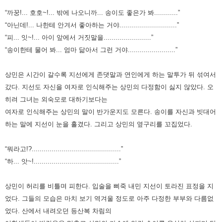
“까꿍!... 호호~!... 밖에 나오니까... 송이도 좋은가 봐............”
“아닌데!... 나한테 안겨서 좋아하는 거야.............................”
“피... 잇~!... 아이 앞에서 거짓말을........................”
“송이한테 물어 봐... 엄마 닮아서 그런 거야........................”
상민은 시간이 갈수록 지선에게 존댓말과 연인에게 하는 말투가 뒤 섞여서
갔다. 지선도 자신을 여자로 인식해주는 상민의
다정함이 싫지 않았다. 오
히려 그녀는 외숙모로 대하기보다는
여자로 인식해주는 상민의 말이 반가운지도 모른다. 송이를
자신과 빗대어
하는 말에 지선이 눈을 흘겼다. 그리고 상민의 옆구리를 꼬집었다.
“뭐라고!?.............................................”
“하... 앗~!...........................................”
상민이 허리를 비틀며 피한다. 입술을 삐죽 내민 지선이 토라진 표정을 지
었다. 그들의 모습은 마치 보기 역겨울 정도로 아주
다정한 부부와 다름없
었다. 산에서 내려오던 등산복 차림의