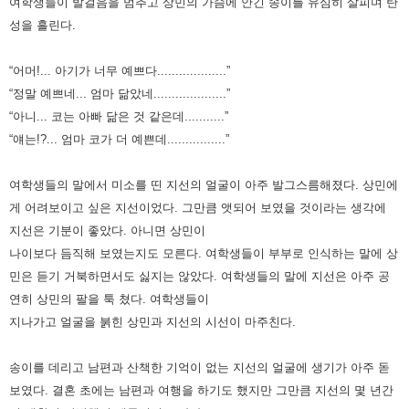
여학생들이 발걸음을 멈추고 상민의 가슴에 안긴 송이를 유심히
살피며 탄
성을 흘린다.
“어머!... 아기가 너무 예쁘다...................”
“정말 예쁘네... 엄마 닮았네....................”
“아니... 코는 아빠 닮은 것 같은데...........”
“얘는!?... 엄마 코가 더 예쁜데................”
여학생들의 말에서 미소를 띤 지선의 얼굴이 아주 발그스름해졌다. 상민에
게 어려보이고 싶은 지선이었다. 그만큼 앳되어 보였을
것이라는 생각에
지선은 기분이 좋았다. 아니면 상민이
나이보다 듬직해 보였는지도 모른다. 여학생들이 부부로 인식하는
말에 상
민은 듣기 거북하면서도 싫지는 않았다. 여학생들의 말에 지선은 아주 공
연히 상민의 팔을 툭 쳤다. 여학생들이
지나가고
얼굴을 붉힌 상민과 지선의 시선이 마주친다.
송이를 데리고 남편과 산책한 기억이 없는 지선의 얼굴에 생기가 아주 돋
보였다. 결혼 초에는 남편과 여행을 하기도 했지만
그만큼 지선의 몇 년간