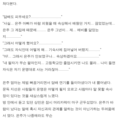
쳐다본다.
“담배도 피우세요?.............................”
“사실... 은주 아빠가 바람 피웠을 때 속상해서 배웠던 거지... 끊었었는데...
은주 그 계집애 때문에......... 은주 그년이...
제... 에비를 닮았는
지..............”
“그래서 어떻게 했어요?......................”
“그래도 자식인데 어떻게 해... 기숙사에 집어넣어 버렸지...........”
“아!... 그래서 은주가 안보였구나... 속상하겠어요.....................”
“내 팔자가 무슨 팔자인지... 고등학교만 졸업시키면 나도 몰라... 나이 들면
자식은 자기 운명대로 사는 거라잖아..........”
은주 엄마는 제법 뻐끔거리면서 담배 연기를 들이마셨다가 내 뿜어냈다.
문득 지선은 사람들의 운명은 어떻게 될지 모르고
사람마다 말 못할 속사
정이 있다는 것을 새삼스럽게 느꼈다.
방 안에서 듣고 있던 상민은 잠시 머리카락이 마구 곤두섰었다.
은주가 바
람이 났다는 말에 혹시 자신과의 관계를 말하는 것이 아닌가하는 두려움에
서 였다.
은주가 나중에라도 무슨