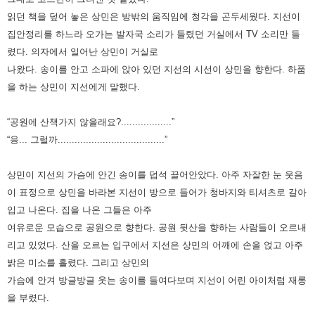
읽던 책을 덮어 놓은 상민은 방밖의
움직임에 청각을 곤두세웠다. 지선이
집안정리를 하느라 오가는 발자국 소리가 들렸던 거실에서 TV 소리만 들
렸다. 의자에서
일어난 상민이 거실로
나왔다. 송이를 안고 소파에 앉아 있던 지선의 시선이 상민을 향한다. 하품
을 하는 상민이 지선에게
말했다.
“공원에 산책가지 않을래요?..................”
“응... 그럴까......................................”
상민이 지선의 가슴에 안긴 송이를 덥석 끌어안았다. 아주 자잘한 눈 웃음
이 표정으로 상민을 바라본 지선이 방으로 들어가
청바지와 티셔츠로 갈아
입고 나온다. 집을 나온 그들은 아주
여유로운 모습으로 공원으로 향한다. 공원 뒷산을 향하는 사람들이
오르내
리고 있었다. 산을 오르는 입구에서 지선은 상민의 어깨에 손을 얹고 아주
밝은 미소를 흘렸다. 그리고 상민의
가슴에 안겨
방글방글 웃는 송이를 들여다보며 지선이 어린 아이처럼 재롱
을 부렸다.