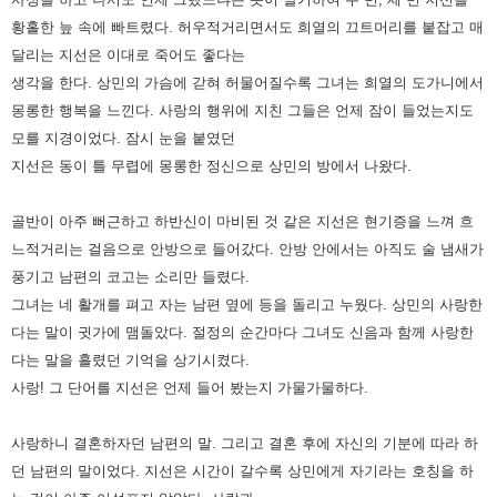
황홀한 늪 속에 빠트렸다. 허우적거리면서도 희열의
끄트머리를 붙잡고 매
달리는 지선은 이대로 죽어도 좋다는
생각을 한다. 상민의 가슴에 갇혀 허물어질수록 그녀는 희열의
도가니에서
몽롱한 행복을 느낀다. 사랑의 행위에 지친 그들은 언제 잠이 들었는지도
모를 지경이었다. 잠시 눈을 붙였던
지선은 동이 틀 무렵에 몽롱한 정신으로 상민의 방에서 나왔다.
골반이 아주 뻐근하고 하반신이 마비된 것 같은 지선은 현기증을 느껴 흐
느적거리는 걸음으로 안방으로 들어갔다. 안방 안에서는
아직도 술 냄새가
풍기고 남편의 코고는 소리만 들렸다.
그녀는 네 활개를 펴고 자는 남편 옆에 등을 돌리고 누웠다. 상민의
사랑한
다는 말이 귓가에 맴돌았다. 절정의 순간마다 그녀도 신음과 함께 사랑한
다는 말을 흘렸던 기억을 상기시켰다.
사랑! 그 단어를 지선은 언제 들어 봤는지 가물가물하다.
사랑하니 결혼하자던 남편의 말. 그리고 결혼 후에 자신의 기분에
따라 하
던 남편의 말이었다. 지선은 시간이 갈수록 상민에게 자기라는 호칭을 하