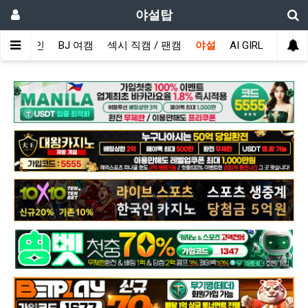
야설탑
메인
BJ 여캠
섹시 직캠 / 팬캠
야설
AI GIRL