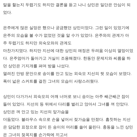
말을 할는지 두렵기도 하지만 결론을 듣고 나니 상민은 일단은 안심이 되
었다.
은주에게 많은 실망은
했으나 궁금했던 상민이었다. 그런 일이 있었기에
은주의 모습을 볼 수가 없었던 것을 알 수가 있었다. 은주와의 관계가 아
주
두렵기도 하지만 외숙모와의 관계도
마찬가지였다. 하지만 지선에 대한 상민의 애정은 두려움 이상의 열망이었
다.
은주엄마가 돌아가고 거실이 조용해졌다. 한동안 문제지와 씨름을 하
던 상민은 기지개를 펴며 방을 나섰다.
열려진 안방 문
안으로 송이를 안고 있는 외숙모 지선의 뒷 모습이 보였다.
폭이 넓은 스커트를 걸친 그녀의 모습이 사랑스러웠다.
상민이
다가가서 외숙모의 어깨 너머로 보니 송이는 아주 쌔근쌔근 잠이
들어 있었다. 지선의 등 뒤에서 다리를 벌리고 앉아서 그녀를
껴 안았다.
상민은 껴 안고 있는 지선의 앞가슴을
더듬었다. 블라우스 속으로 손을 넣어서 젖가슴을 만졌다.
흠칫하는 지선
은 담담한 표정으로 잠이 든 송이의 머리를 쓸어 올린다. 충동을 느낀 상민
은 그녀의 젖꼭지를 손가락에 끼고서