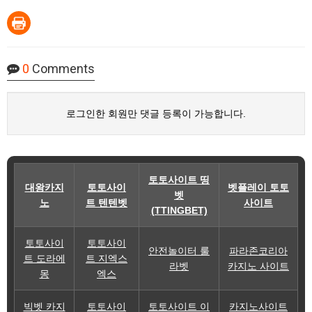
0
Comments
로그인한 회원만 댓글 등록이 가능합니다.
토토사이트 띵
대왕카지
토토사이
벳플레이 토토
벳
노
트 텐텐벳
사이트
(TTINGBET)
토토사이
토토사이
안전놀이터 룰
파라존코리아
트 도라에
트 지엑스
라벳
카지노 사이트
몽
엑스
빅벳 카지
토토사이
토토사이트 이
카지노사이트