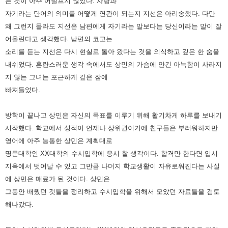
는 것이 아주 어설프지 않았다. 사랑과
자기라는
단어의 의미를 어떻게 연관이 되는지 지선은 아리송했다.
다만
왜 그런지 몰라도 지선은 남편에게 자기라는 말보다는 당신이라는 말이 잘
어울린다고 생각했다. 남편의 코고는
소리를
듣는 지선은 다시 현실로 돌아 왔다는 것을 의식하고 깊은 한 숨을
내쉬었다. 혼란스러운 생각 속에서도 상민의 가슴에 안긴
아늑함이 사라지
지 않는 그녀는 포근하게 깊은 잠에
빠져들었다.
방학이 끝나고 상민은 자신의 목표를 이루기 위해 활기차게 하루를 보내기
시작했다. 학교에서 성적이 언제나 상위권이기에
친구들은 부러워하지만
영어에 아주 능통한 상민은 계획대로
명문대학인 XX대학의 수시입학에 응시 할 생각이다. 합격만 한다면
입시
지옥에서 벗어날 수 있고 그만큼 나머지 학교생활이 자유로워진다는 사실
에 상민은 매료가 된 것이다.
상민은
그동안 배웠던 것들을 정리하고 수시입학을 위해서 모았던 자료들을 검토
해나갔다.