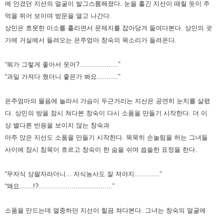
에 안겼던 지선의 얼굴이 발그스름해졌다. 눈을 흘긴
지선이 때릴 듯이 주
먹을 쥐어 보이며 방문을 열고 나간다.
상민은 흐뭇한 미소를 흘리면서 문제지를 잡아당겨 들여다본다.
상민의 귓
가에 거실에서 들려오는 은주엄마 창숙의 목소리가 들려온다.
“뭐가 그렇게 좋아서 웃어?....................”
“과일 가져다 줬더니 좋은가 봐요...........”
은주엄마의 물음에 놀라서 가슴이 두근거리는 지선은 공연히 눈치를 살폈
다. 상민의 방을 잠시 쳐다본 창숙이 다시 소품을
만들기 시작한다. 더 이
상 별다른 반응을 보이지 않는 창숙과
마주 앉은 지선도 소품을 만들기 시작한다. 묵묵히 손놀림을
하는 그녀들
사이에 잠시 침묵이 흐르고 창숙이 한 숨을 쉬며 씁쓸한 표정을 한다.
“무자식 상팔자라더니... 자식농사도 잘 져야지.............”
“왜요.......!?......................................”
소품을 만드는데 열중하던 지선이 힐끔 쳐다본다. 그녀는 창숙의 얼굴에