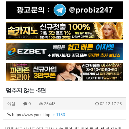
멈추지 않는 -5편
야설
0
25448
02.12 17:26
https://www.yasul.top
+ 1153
사정을 하고 나서도 언제 그랬느냐는 듯이 발기하여 두 번, 세 번 지선을