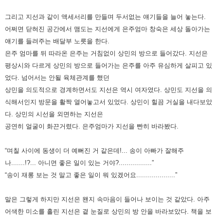
그리고 지선과 같이 액세서리를 만들며
두서없는 얘기들을 늘어 놓는다.
어쩌면 닫혀진 공간에서 맴도는 지선에게 은주엄마 창숙은 세상 돌아가는
얘기를 들려주는
배달부 노릇을 한다.
은주 엄마를 뒤 따라온 은주는 거침없이 상민의 방으로 들어갔다.
지선은
평상시와 다르게 상민의 방으로 들어가는 은주를 아주 유심하게 살피고 있
었다. 넘어서는 안될 육체관계를 했던
상민을
의도적으로 경계하면서도 지선은 역시 여자였다. 상민도 지선을 의
식해서인지 방문을 활짝 열어놓고서 있었다. 상민이 힐끔
거실을 내다보았
다. 상민의 시선을 외면하는 지선은
공연히 얼굴이 화끈거렸다. 은주엄마가 지선을 빤히 바라봤다.
“며칠 사이에 동생이 더 예뻐진 거 같은데!... 송이 아빠가 잘해주
나.......!?... 아니면 좋은 일이 있는 거야?.................”
“송이 재롱 보는 것 말고 좋은 일이 뭐 있겠어요....................”
말은 그렇게 하지만 지선은 왠지 속마음이 들어나 보이는 것 같았다. 아주
어색한 미소를 흘린 지선은 곁 눈질로 상민의 방 안을
바라보았다. 책을 보