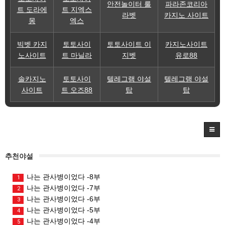
안전놀이터 룰
파라존코리아
트 도라에
트 지엑스
라벳
카지노 사이트
몽
엑스
빅벳 카지
토토사이
토토사이트 이
카지노사이트
노사이트
트 마닐라
지벳
유로88
솔카지노
토토사이
텔레그램 야설
텔레그램 야설
사이트
트 오즈88
탑
탑
추천야설
나는 관사병이었다 -8부
1
나는 관사병이었다 -7부
2
나는 관사병이었다 -6부
3
나는 관사병이었다 -5부
4
나는 관사병이었다 -4부
5