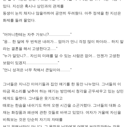
있다. 지선은 혹시나 상민과의 관계를
동생이 눈치 채지나 않을까하여 공연히 두려웠다. 아주 정색을 한
지선은
화제를 돌려 물었다.
“어머니한테는 자주 가보니?...................”
“응... 한 달에 두 번씩은 내려가... 엄마가 언니 걱정 많이 하더라... 하지 말
라는 결혼을 해서 고생한다고.....”
“누가 알았니?... 자신의 미래를 알 수 있는 사람은 없어... 언젠가 고생한
보람이 있겠지............................”
“언니 성격은 너무 착해서 큰일이야.........”
그녀들은 지나간 이야기들과 집안 얘기를 한 동안 나누었다. 그녀들의 이
따금 목소리를 낮추어 하는 얘기는 방안에서 청각을
곤두세우고 있는 상민
에게도 들렷다. 그녀들은 웃기도하고
때로는 한숨을 내쉬기도 하며 오랜 시간을 소곤거렸다. 그녀들의
대화 소
재는 화장품과 패션에 관한 것들로 바뀌고 있었다. 여자가 거울에 자신을
비춰보는 것은 단순히 자기의 자태를
보기
위해서만이 아니다. 그 목적은 남자에게 어떻게 보여질까하는 것을