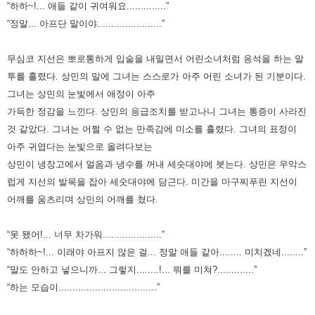
“하하~!... 애들 같이 귀여워요..............”
“정말... 아프단 말이야.......................”
무심코 지선은 뽀로통하게 입술을 내밀면서 어린소녀처럼 응석을 하는 말
투를 흘렸다. 상민의 말에 그녀는 스스로가 아주
어린 소녀가 된 기분이다.
그녀는 상민의 눈빛에서 애정이 아주
가득한 정감을 느낀다. 상민의 응급조치를 받고나니 그녀는 통증이
사라진
것 같았다. 그녀는 어쩔 수 없는 만족감에 미소를 흘렸다. 그녀의 표정이
아주 귀엽다는 눈빛으로 올려다보는
상민이
냉장고에서 얼음과 냉수를 꺼내 세숫대야에 붓는다. 상민은 우악스
럽게 지선의 발목을 잡아 세숫대야에 담근다. 미간을 마구
찌푸린 지선이
어깨를 움츠리며 상민의 어깨를 쳤다.
“못 됐어!... 너무 차가워.....................”
“하하하~!... 이래야 아프지 않은 걸... 정말 애들 같아........ 미치겠네........”
“말도 안하고 넣으니까... 그렇지........!... 뭐를 미쳐?.............”
“하는 모습이...................................”