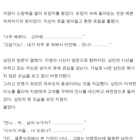
지영이 쇼핑백을 열어 포장지를 뜯었다. 포장지 속에 들어있는 것은 예쁜
여자아기의 옷이었다. 지선이 옷을 받아들고 환한
웃음을 흘렸다.
“너무 예쁘다... 고마워................................”
“고맙기는!... 내가 자주 못 와봐서 미안해... 언니!...............”
상민의 방문이 열렸다. 지영의 시선이 방문으로 향하지만, 상민의 시선을
피하고 있는 지선은 송이의 옷에 관심을 갖는다.
거실로 나온 상민은 예기
치 않은 손님을 보고 잠시 머뭇거렸다.
그리고 언젠가 보았던 외숙모의 동생이라는 것을 직감했다.
상민이 어색한
미소를 흘리며 지영에게 고개를 꾸벅여 인사를 대신하고 세면장으로 들어
갔다. 상민의 뒷 모습을 보던 지영이
물었다.
“언니... 저... 남자 누구지?...........................”
“시누이 아들... 너 모르니?..........................”
“아!... 결혼식장에서 본 기억이 난다... 그때는 어렸었는데 멀쑥한 남자가