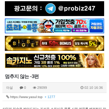
멈추지 않는 -3편
야설
0
29099
02.10 16:36
https://www.yasul.top
+ 1277
상민의 입술을 받아드리는 지선은 스킨십은 물론 사전 애무를 배려하지 않