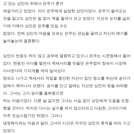
고 있는 상민의 뒤에서 은주가 혼자
재잘거리고 있었다. 이미 은주에게 실망한 상민이었다. 은주가 들어
오는
것을 알고도 상민은 말 없이 책을 들여다 보고 있었다. 지선의 눈치를 살피
기에 더욱더 상민은 은주를 반길 수도
없었다.
전혀 상민의 마음을 모르는 은주는 관심을 끌려고 자신의 얘기를
늘어놓는데 열중했다.
상민이 반응도 하지 않고 공부에 열중하고 있으니 은주는 시큰둥해서 돌아
갔다. 한동안 수다를 떨면서 액세서리를 만들던
은주엄마 창숙이 시장에
다녀온다며 기지개를 켜며 일어섰다.
창숙도 나가고 액세서리 작업을 중단한 지선이 집안 청소를
하는데 송이가
잠에서 깨어나서 보챘다. 송이를 안고 달래는 지선은 상민의 방을 바라봤
다. 그녀는 그가 송이를 돌봐줬으면
하는 마음이었다. 다른 날 같으면 그녀는 서슴 없이 상민에게 도움을 요청
했을 것이다.
하지만 다시는 실수를 하지 않으리라고 다짐한 그녀이기에
아주 조심스럽기만 하였다. 그러나
냉정해지려는 마음과 달리 그녀의
시선은 자꾸만 상민의 흔적을 따라 가고
있었다.