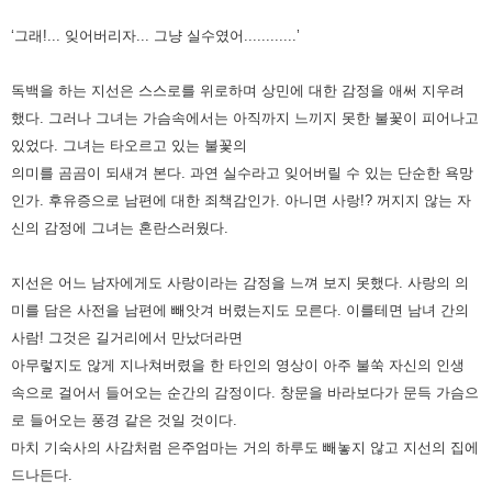
‘그래!... 잊어버리자... 그냥 실수였어............’
독백을 하는 지선은 스스로를 위로하며 상민에 대한 감정을 애써 지우려
했다. 그러나 그녀는 가슴속에서는 아직까지 느끼지
못한 불꽃이 피어나고
있었다. 그녀는 타오르고 있는 불꽃의
의미를 곰곰이 되새겨 본다. 과연 실수라고 잊어버릴 수 있는
단순한 욕망
인가. 후유증으로 남편에 대한 죄책감인가. 아니면 사랑!? 꺼지지 않는 자
신의 감정에 그녀는 혼란스러웠다.
지선은 어느 남자에게도 사랑이라는 감정을 느껴 보지 못했다. 사랑의 의
미를 담은 사전을 남편에 빼앗겨 버렸는지도 모른다.
이를테면 남녀 간의
사람! 그것은 길거리에서 만났더라면
아무렇지도 않게 지나쳐버렸을 한 타인의 영상이 아주 불쑥 자신의
인생
속으로 걸어서 들어오는 순간의 감정이다. 창문을 바라보다가 문득 가슴으
로 들어오는 풍경 같은 것일 것이다.
마치 기숙사의 사감처럼 은주엄마는 거의 하루도 빼놓지 않고 지선의 집에
드나든다.