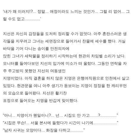
‘내가 왜 이러지!?... 정말... 애정이라도 느끼는 것인가... 그럴 리 없어... 그
럴 수도 없고.............’
지선은 자신의 감정들을 도저히 정리할 수가 없엇다. 아주 혼란스러운 생
각들을 지우려고 그녀는 세면장으로 들어가서 찬물에
세수를 했다. 거실
바닥을 기어 다니는 송이를 안전의자에
앉힌 그녀가 세탁물을 정리하기 시작하는데 현관의 차임벨 소리가
났다.
모니터를 들여다보던 지선의 입가에 미소가 떠 올랐다.
그동안 연락을 자
주 주고받지 못했던 지선의 여동생인
지영이었다. 아직 결혼을 하지 않은 지영은 은행여직원으로 인천에서
살고
있었다. 현관문을 여니 아주 생기가 돋보이는 지영이 정장을 한 캐리우먼
의 모습으로 들어왔다. 지선은 활기찬
표정으로
들어오는 지영을 반갑게 맞이했다.
“아니... 지영이가 웬일이니?... 넌... 시집도 안 가고.......?..............”
“시집은 무슨!... 서울 본사에 들렸다가 시간이 나기에....................”
“남자 사귀는 모양이다... 화장을 다하고...........”