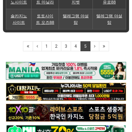
노사이트
트 마닐라
지벳
유로88
솔카지노
토토사이
텔레그램 야설
텔레그램 야설
사이트
트 오즈88
탑
탑
1
2
3
4
5