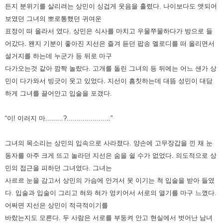
든지 분위기를 살리려는 상민이 싱겁게 웃음을
흘렸다. 나이보다도 앳되어
보였던 그녀의 뽀로통했던 귀여운
표정이 떠 올라서 였다. 상민은 식사를 마치고 우물쭈물하다가
방으로 들
어갔다. 왠지 기분이 좋아진 지선은 즐겨 듣던 팝송 멜로디를 떠 올리면서
설거지를 하는데 누군가 등 뒤로 마구
다가오는
것 같아 깜짝 놀랐다. 고개를 돌린 그녀의 등 뒤에는 어느 샌가 상
민이 다가와서 빙긋이 웃고 있었다. 지선이 흠칫하는데
대뜸 성민이 대담
하게 그녀를 끌어안고 입술을 포갰다.
“이! 이러지 마.........?......................”
그녀의 목소리는 상민의 입속으로 사라졌다. 양손에 고무장갑을 낀 채 눈
동자를 아주 크게 뜨고 놀라던 지선은 숨을 쉴 수가
없었다. 의도적으로 상
민의 접근을 피하던 그녀였다. 그녀는
사르르 눈을 감고서 상민의 가슴에 안겨서 못 이기는 척 입술을 받아
들였
다. 입술과 입술이 그리고 혀와 혀가 엉키어서 서로의 열기를 마구 느꼈다.
어쩌면 지선은 상민이 적극적이기를
바랐는지도
모른다. 두 사람은 서로를 부둥켜 안고 현실에서 벗어난 남녀