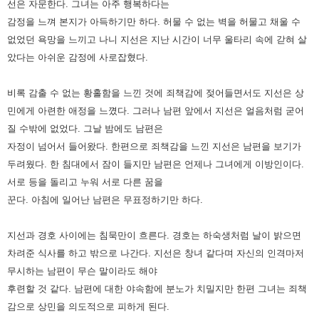
선은 자문한다. 그녀는 아주 행복하다는
감정을 느껴 본지가
아득하기만 하다. 허물 수 없는 벽을 허물고 채울 수
없었던 욕망을 느끼고 나니 지선은 지난 시간이 너무 울타리 속에 갇혀
살
았다는 아쉬운 감정에 사로잡혔다.
비록 감출 수 없는 황홀함을 느낀 것에 죄책감에 젖어들면서도 지선은 상
민에게 아련한 애정을 느꼈다. 그러나 남편 앞에서
지선은 얼음처럼 굳어
질 수밖에 없었다. 그날 밤에도 남편은
자정이 넘어서 들어왔다. 한편으로 죄책감을 느낀 지선은 남편을
보기가
두려웠다. 한 침대에서 잠이 들지만 남편은 언제나 그녀에게 이방인이다.
서로 등을 돌리고 누워 서로 다른 꿈을
꾼다.
아침에 일어난 남편은 무표정하기만 하다.
지선과 경호 사이에는 침묵만이 흐른다. 경호는 하숙생처럼 날이 밝으면
차려준 식사를 하고 밖으로 나간다. 지선은 창녀
같다며 자신의 인격마저
무시하는 남편이 무슨 말이라도 해야
후련할 것 같다. 남편에 대한 야속함에 분노가 치밀지만 한편
그녀는 죄책
감으로 상민을 의도적으로 피하게 된다.