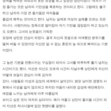
정색을 하려는 외숙모의 웃는 표정을 보고 싶었던 상민이었다.
여자가 가
장 즐기는 것은 남자의 기만성을 폭로하는 것이라고 한다. 그럼에도 불구
하고 남자의 가장 큰 즐거움은 여자들을
즐겁게 해주는 것이라고 한다. 남자는 실제로 여성의 실체를 모르는 것은
아니다. 사랑이라는 정욕으로 말미암아 자기 기만을
끊임없이 하고 있는지
도 모른다. 그녀의 눈웃음이 가득한
표정에 상민은 안심이 되었다. 결국 자신의 웃음으로 어색했던
분위기를
떨쳐 버릴 수 있었지만 지선은 알 수 없는 혼돈의 늪 속으로 빠져드는 기분
이었다.
그 늪은 기분을 전환시키는 구심점이 되어서 그녀를 하루하루 활기 넘치는
시간이기도 했다. 지선은 자신도 모르게 시간이
지날수록 상민에게 자신이
어떻게 보일지 관심이 더욱 깊어져
갔다. 사람들은 이성과 감성의 세계에서 살아간다. 밝은 낮이면
경쟁의 사
회에서 이성을 잃지 않으려고 하지만 어둠이 내리면 감성에 예민해진다.
애정을 느끼는 남자에게 아주 아름답게
보이고
싶은 것이 여자의 심리이다. 해가 저물고 상민이 돌아올 시간이 되
어 지선은 처녀시절에 입던 핫팬티를 걸쳤다.