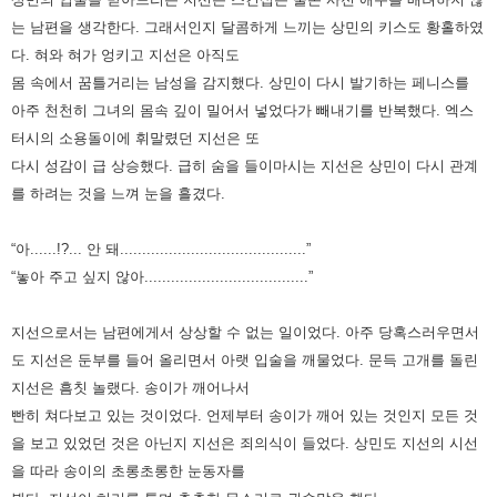
는 남편을 생각한다. 그래서인지 달콤하게 느끼는
상민의 키스도 황홀하였
다. 혀와 혀가 엉키고 지선은 아직도
몸 속에서 꿈틀거리는 남성을 감지했다. 상민이 다시 발기하는
페니스를
아주 천천히 그녀의 몸속 깊이 밀어서 넣었다가 빼내기를 반복했다. 엑스
터시의 소용돌이에 휘말렸던 지선은 또
다시
성감이 급 상승했다. 급히 숨을 들이마시는 지선은 상민이 다시 관계
를 하려는 것을 느껴 눈을 흘겼다.
“아......!?... 안 돼..........................................”
“놓아 주고 싶지 않아.....................................”
지선으로서는 남편에게서 상상할 수 없는 일이었다. 아주 당혹스러우면서
도 지선은 둔부를 들어 올리면서 아랫 입술을 깨물었다.
문득 고개를 돌린
지선은 흠칫 놀랬다. 송이가 깨어나서
빤히 쳐다보고 있는 것이었다. 언제부터 송이가 깨어 있는 것인지
모든 것
을 보고 있었던 것은 아닌지 지선은 죄의식이 들었다. 상민도 지선의 시선
을 따라 송이의 초롱초롱한 눈동자를