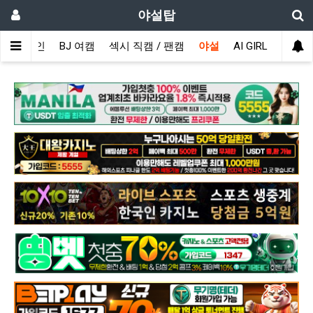
야설탑
메인
BJ 여캠
섹시 직캠 / 팬캠
야설
AI GIRL