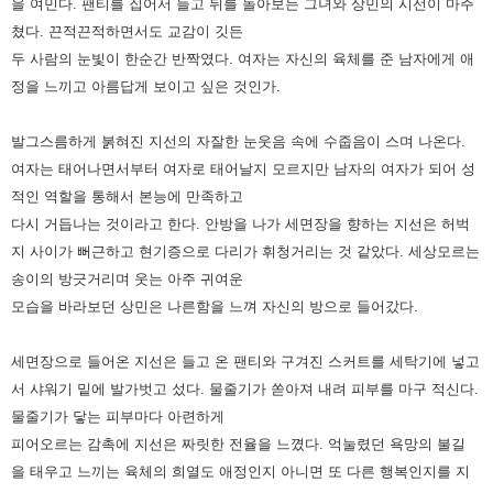
을 여민다. 팬티를 집어서 들고 뒤를 돌아보는 그녀와 상민의 시선이 마주
쳤다. 끈적끈적하면서도 교감이 깃든
두 사람의
눈빛이 한순간 반짝였다. 여자는 자신의 육체를 준 남자에게 애
정을 느끼고 아름답게 보이고 싶은 것인가.
발그스름하게 붉혀진 지선의 자잘한 눈웃음 속에 수줍음이 스며 나온다.
여자는 태어나면서부터 여자로 태어날지 모르지만
남자의 여자가 되어 성
적인 역할을 통해서 본능에 만족하고
다시 거듭나는 것이라고 한다. 안방을 나가 세면장을 향하는 지선은
허벅
지 사이가 뻐근하고 현기증으로 다리가 휘청거리는 것 같았다. 세상모르는
송이의 방긋거리며 웃는 아주 귀여운
모습을
바라보던 상민은 나른함을 느껴 자신의 방으로 들어갔다.
세면장으로 들어온 지선은 들고 온 팬티와 구겨진 스커트를 세탁기에 넣고
서 샤워기 밑에 발가벗고 섰다. 물줄기가 쏟아져 내려
피부를 마구 적신다.
물줄기가 닿는 피부마다 아련하게
피어오르는 감촉에 지선은 짜릿한 전율을 느꼈다. 억눌렸던 욕망의 불길
을
태우고 느끼는 육체의 희열도 애정인지 아니면 또 다른 행복인지를 지