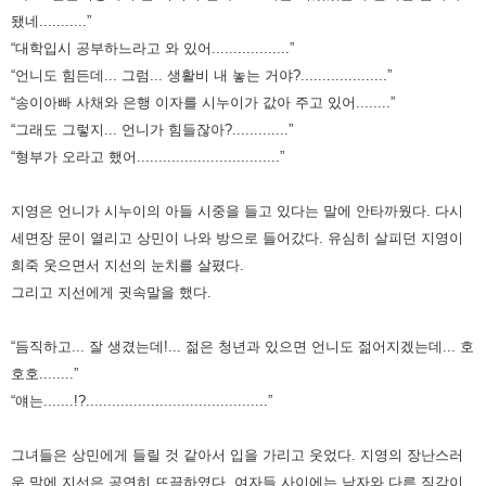
됐네...........”
“대학입시 공부하느라고 와 있어..................”
“언니도 힘든데... 그럼... 생활비 내 놓는 거야?....................”
“송이아빠 사채와 은행 이자를 시누이가 값아 주고 있어........”
“그래도 그렇지... 언니가 힘들잖아?.............”
“형부가 오라고 했어.................................”
지영은 언니가 시누이의 아들 시중을 들고 있다는 말에 안타까웠다. 다시
세면장 문이 열리고 상민이 나와 방으로 들어갔다.
유심히 살피던 지영이
희죽 웃으면서 지선의 눈치를 살폈다.
그리고 지선에게 귓속말을 했다.
“듬직하고... 잘 생겼는데!... 젊은 청년과 있으면 언니도 젊어지겠는데... 호
호호........”
“얘는.......!?..........................................”
그녀들은 상민에게 들릴 것 같아서 입을 가리고 웃었다. 지영의 장난스러
운 말에 지선은 공연히 뜨끔하였다. 여자들 사이에는
남자와 다른 직감이