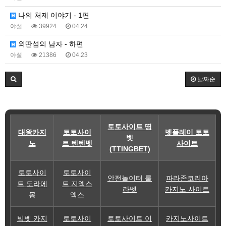
나의 처제 이야기 - 1편
야설
39924
04.24
외딴섬의 남자 - 하편
야설
21386
04.23
날짜순
토토사이트 띵
대왕카지
토토사이
벳플레이 토토
벳
노
트 텐텐벳
사이트
(TTINGBET)
토토사이
토토사이
안전놀이터 룰
파라존코리아
트 도라에
트 지엑스
라벳
카지노 사이트
몽
엑스
빅벳 카지
토토사이
토토사이트 이
카지노사이트