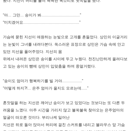
봤다.
지선이 허리를 틀며 촉촉한 목소리로 귓속말을 했다.
“아... 그만... 송이가 봐.................................”
“미치겠어요................................................”
가슴에 묻힌 지선이 애원하는 눈빛으로 고개를 흔들었다. 상민의 이글거리
는 눈빛이 그녀를 내려다본다. 쑥스러운 표정으로
상민은 가슴 속에 안고
있던 지선을 풀어주었다. 지선의 몸
위에서 내려온 상민은 송이를 사이에 두고 누웠다. 천진난만하게
올려다보
고 있는 송이의 뺨에 상민이 입맞춤을 하며 중얼거렸다.
“송이도 엄마가 행복하기를 빌 거야.................”
“어떻게 하지?!... 은주 엄마가 올지도 모르는데.....”
혼잣말을 하는 지선은 깨어난 송이가 보고 있었다는 것보다는 또 다른 두
려움을 느꼈다. 아주 시간을 가리지 않고 불쑥불쑥
찾아오는 은주엄마의
얼굴이 떠오른 것이다. 부리나케 일어난
지선은 뒤로 돌아 앉아서 허리에 걸친 스커트를 내리고 블라우스
앞 가슴