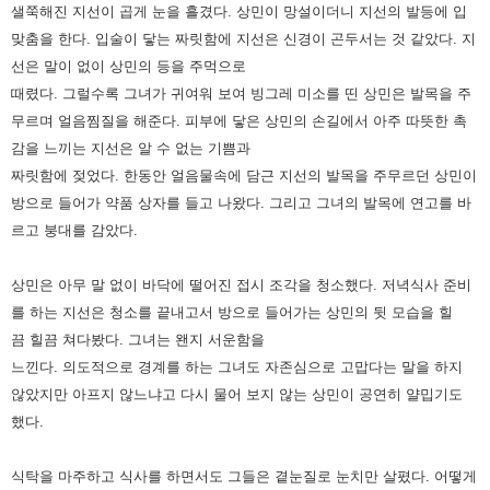
샐쭉해진 지선이 곱게 눈을 흘겼다. 상민이 망설이더니 지선의 발등에 입
맞춤을 한다. 입술이 닿는 짜릿함에 지선은 신경이
곤두서는 것 같았다. 지
선은 말이 없이 상민의 등을 주먹으로
때렸다. 그럴수록 그녀가 귀여워 보여 빙그레 미소를 띤 상민은
발목을 주
무르며 얼음찜질을 해준다. 피부에 닿은 상민의 손길에서 아주 따뜻한 촉
감을 느끼는 지선은 알 수 없는 기쁨과
짜릿함에 젖었다. 한동안 얼음물속에 담근 지선의 발목을 주무르던 상민이
방으로 들어가 약품 상자를 들고 나왔다. 그리고
그녀의 발목에 연고를 바
르고 붕대를 감았다.
상민은 아무 말 없이 바닥에 떨어진 접시 조각을 청소했다. 저녁식사 준비
를 하는 지선은 청소를 끝내고서 방으로 들어가는
상민의 뒷 모습을 힐
끔
힐끔
쳐다봤다. 그녀는 왠지 서운함을
느낀다. 의도적으로 경계를 하는 그녀도 자존심으로 고맙다는 말을
하지
않았지만 아프지 않느냐고 다시 물어 보지 않는 상민이 공연히 얄밉기도
했다.
식탁을 마주하고 식사를 하면서도 그들은 곁눈질로 눈치만 살폈다. 어떻게