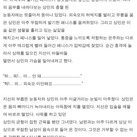
의 음부를 내려다보는 상민의 충혈 된
눈동자에는 핏줄마저 돋아나 있었다. 외숙모의 허벅지를 벌리고
무릎을 꿇
은 상민은 아주 우람하게 발기한 페니스를 움켜쥐었다. 그리고 상민은 이
슬 같은 샘물을 흘리고 있는 살갗을
헤치고서
페니스를 밀어 넣었다. 통증을 느끼도록 저항하는 은주와는 다르
게 아주 매끄럽게 빨려 들어간 페니스가 압박감에 젖었다. 순간
충격에 놀
라서 상체를 일으킨 지선이 바들바들
떨면서 상민의 가슴을 밀어내려고 했다.
“하... 윽!... 아... 안 돼................................”
“헉!... 외... 외숙모 미안해요........................”
지선의 부릅뜬 눈동자와 상민의 아주 이글거리는 눈빛이 마주쳤다. 상민은
온 몸의 뼈마디가 녹아내리는 아득함에 치를 떨었다.
지선은 입술을 깨물
며 바르르 떨었다. 샤워를 하고 있던
상민의 균형이 잡힌 근육을 봤던 그녀였다. 남편과는 아주 다르게 상상
이
상으로 우람한 남성이 몸속으로 들어 온 것이다. 그것은 거부할 수 없는 아