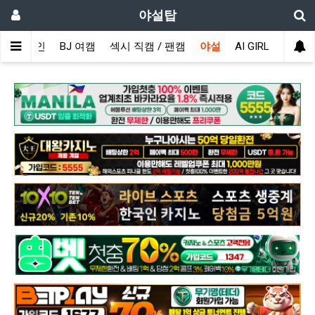
야설탑
메인
BJ 여캠
섹시 직캠 / 팬캠
야설
AI GIRL