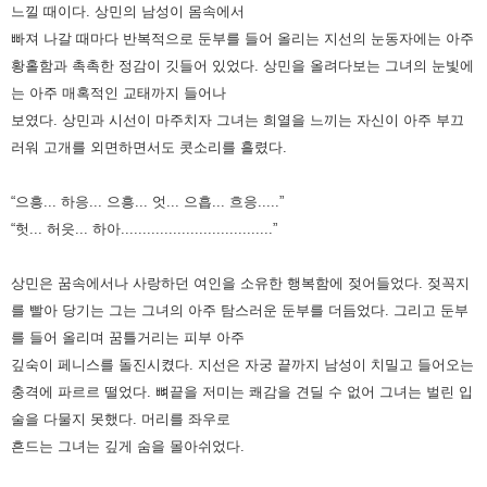
느낄 때이다. 상민의 남성이 몸속에서
빠져 나갈 때마다 반복적으로 둔부를 들어 올리는 지선의 눈동자에는 아주
황홀함과 촉촉한 정감이 깃들어 있었다. 상민을
올려다보는 그녀의 눈빛에
는 아주 매혹적인 교태까지 들어나
보였다. 상민과 시선이 마주치자 그녀는 희열을 느끼는 자신이 아주
부끄
러워 고개를 외면하면서도 콧소리를 흘렸다.
“으흥... 하응... 으흥... 엇... 으흡... 흐응.....”
“헛... 허읏... 하아...................................”
상민은 꿈속에서나 사랑하던 여인을 소유한 행복함에 젖어들었다. 젖꼭지
를 빨아 당기는 그는 그녀의 아주 탐스러운 둔부를
더듬었다. 그리고 둔부
를 들어 올리며 꿈틀거리는 피부 아주
깊숙이 페니스를 돌진시켰다. 지선은 자궁 끝까지 남성이 치밀고 들어
오는
충격에 파르르 떨었다. 뼈끝을 저미는 쾌감을 견딜 수 없어 그녀는 벌린 입
술을 다물지 못했다. 머리를 좌우로
흔드는
그녀는 깊게 숨을 몰아쉬었다.