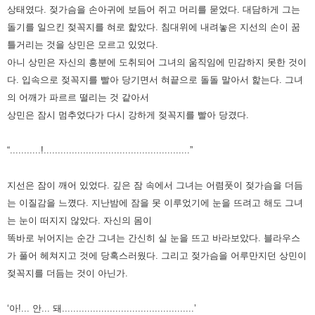
상태였다. 젖가슴을 손아귀에 보듬어 쥐고 머리를 묻었다. 대담하게
그는
돌기를 일으킨 젖꼭지를 혀로 핥았다. 침대위에 내려놓은 지선의 손이 꿈
틀거리는 것을 상민은 모르고 있었다.
아니
상민은 자신의 흥분에 도취되어 그녀의 움직임에 민감하지 못한 것이
다. 입속으로 젖꼭지를 빨아 당기면서 혀끝으로 돌돌 말아서
핥는다. 그녀
의 어깨가 파르르 떨리는 것 같아서
상민은 잠시 멈추었다가 다시 강하게 젖꼭지를 빨아 당겼다.
“...........!....................................................”
지선은 잠이 깨어 있었다. 깊은 잠 속에서 그녀는 어렴풋이 젖가슴을 더듬
는 이질감을 느꼈다. 지난밤에 잠을 못 이루었기에
눈을 뜨려고 해도 그녀
는 눈이 떠지지 않았다. 자신의 몸이
똑바로 뉘어지는 순간 그녀는 간신히 실 눈을 뜨고 바라보았다.
블라우스
가 풀어 헤쳐지고 것에 당혹스러웠다. 그리고 젖가슴을 어루만지던 상민이
젖꼭지를 더듬는 것이 아닌가.
‘아!... 안... 돼...............................................’