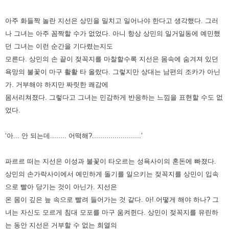
아주 화들짝 놀란 지선은 상민을 밀치고 일어나야 한다고 생각했다. 그러
나 그녀는 아주 꼼짝할 수가 없었다. 아니 항상 상민의
일거일동에 예민했
던 그녀는 이런 순간을 기다렸는지도
모른다. 상민의 손 끝이 젖꼭지를 마찰할수록 지선은 몸속에 숨겨져
있던
욕망의 불꽃이 마구 활활 타 올랐다. 그렇지만 상대는 남편의 조카가 아닌
가. 거부해야 하지만 짜릿한 쾌감에
몸서리쳐졌다.
그렇다고 그녀는 민감하게 반응하는 느낌을 표현할 수도 없
었다.
‘아... 안 되는데........ 어떡해?........................’
파르르 떠는 지선은 이성과 불꽃이 타오르는 성욕사이의 혼돈에 빠졌다.
상민의 손가락사이에서 예민하게 돌기를 일으키는
젖꼭지를 상민이 입속
으로 빨아 당기는 것이 아닌가. 지선은
온 몸이 깊은 늪 속으로 빨려 들어가는 것 같다. 아! 어떻게 해야
하나? 그
녀는 자신도 모르게 침대 모포를 마구 움켜쥔다. 상민이 젖꼭지를 유린하
는 동안 지선은 거부할 수 없는 희열의