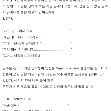
욱 상민의
기분을 상하게 하는 것은 은주의 모습이다. 껌을 씹고 있는 은주
가 땅바닥에 침을 뱉으며 남학생에게
말했다.
“야!... 넌... 이제 가봐......................................”
“계집애!... 나더러 가라고.......?........................”
“그래... 난 집에 들어갈 거다.............................”
“우리 집에 간다면서?......................................”
“싫어... 생각해보고 다음에..............................”
은주를 잔득 노려본 남학생이 인상을 찌푸리더니 다시 돌멩이를 걷어차고
천천히 오던 길을 되돌아간다. 상민은 아주 씁쓸한
표정으로 벤치에 걸터
앉았다. 상민의 옆에 바짝 붙어 앉은
은주가 헤픈 웃음을 흘렸다. 그리고 상민의 옆구리에 팔을 꼈다.
“오빠... 오해하지 마......................................”
“무슨 오해?.................................................”