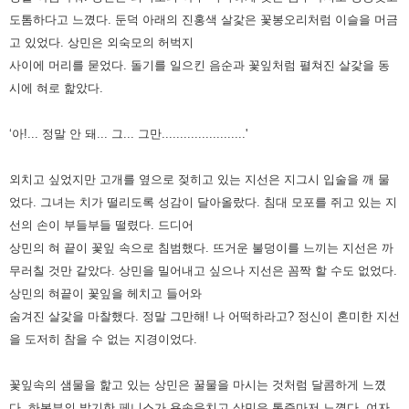
도톰하다고 느꼈다. 둔덕 아래의 진홍색 살갗은 꽃봉오리처럼 이슬을
머금
고 있었다. 상민은 외숙모의 허벅지
사이에 머리를 묻었다. 돌기를 일으킨 음순과 꽃잎처럼 펼쳐진 살갗을 동
시에 혀로
핥았다.
‘아!... 정말 안 돼... 그... 그만.......................'
외치고 싶었지만 고개를 옆으로 젖히고 있는 지선은 지그시 입술을 깨 물
었다. 그녀는 치가 떨리도록 성감이 달아올랐다.
침대 모포를 쥐고 있는 지
선의 손이 부들부들 떨렸다. 드디어
상민의 혀 끝이 꽃잎 속으로 침범했다. 뜨거운 불덩이를 느끼는
지선은 까
무러칠 것만 같았다. 상민을 밀어내고 싶으나 지선은 꼼짝 할 수도 없었다.
상민의 혀끝이 꽃잎을 헤치고 들어와
숨겨진 살갗을 마찰했다. 정말 그만해! 나 어떡하라고? 정신이 혼미한 지선
을 도저히 참을 수 없는 지경이었다.
꽃잎속의 샘물을 핥고 있는 상민은 꿀물을 마시는 것처럼 달콤하게 느꼈
다. 하복부의 발기한 페니스가 용솟음치고 상민은
통증마저 느꼈다. 여자