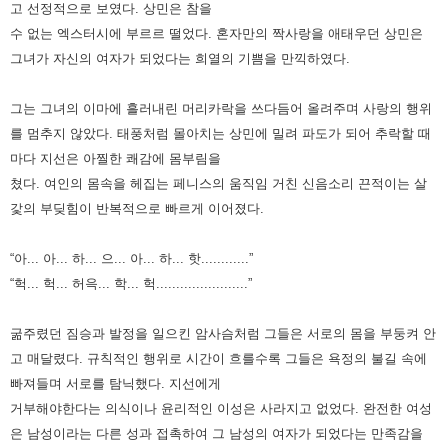
고 선정적으로 보였다.
상민은 참을
수 없는 엑스터시에 부르르 떨었다. 혼자만의 짝사랑을 애태우던 상민은
그녀가 자신의 여자가 되었다는 희열의
기쁨을 만끽하였다.
그는 그녀의 이마에 흘러내린 머리카락을 쓰다듬어 올려주며 사랑의 행위
를 멈추지 않았다. 태풍처럼
몰아치는 상민에 밀려 파도가 되어 추락할 때
마다 지선은 아찔한 쾌감에 몸부림을
쳤다. 여인의 몸속을 헤집는 페니스의 움직임
거친 신음소리 끈적이는 살
갗의 부딪힘이 반복적으로 빠르게 이어졌다.
“아... 아... 하... 으... 아... 하... 핫............”
“헉... 헉... 허윽... 학... 헉.......................”
굶주렸던 짐승과 발정을 일으킨 암사슴처럼 그들은 서로의 몸을 부둥켜 안
고 매달렸다. 규칙적인 행위로 시간이 흐를수록
그들은 욕정의 불길 속에
빠져들며 서로를 탐닉했다. 지선에게
거부해야한다는 의식이나 윤리적인 이성은 사라지고 없었다.
완전한 여성
은 남성이라는 다른 성과 접촉하여 그 남성의 여자가 되었다는 만족감을