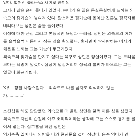
았다. 벌어진 블라우스 사이로 송이의
고사리 같은 손이 들어가 있었다. 송이의 손 끝은 몽실몽실
하게 느끼는 외
숙모의 젖가슴에 놓여져 있다. 탐스러운 젖가슴에 돋아난 진홍빛 젖꼭지를
내려다보는 상민은 숨을 들이켰다.
이성에 대한 관심 그리고 본능적인 욕망과 두려움. 상민은 외숙모의 어깨
를 슬쩍슬쩍 더듬어서 잠든 것을 확인했다. 혼자만이
짝사랑하는 여자의
체온을 느끼는 그는 가슴이 두근거렸다.
외숙모의 젖가슴을 만지고 싶다는 욕구로 상민은 망설여졌다.
그는 두려움
보다는 욕망이 앞섰다. 심장이 덜컹거리며 성욕의 불씨가 타오르는 그는
얼굴이 화끈거렸다.
‘아!... 정말 사랑스럽다... 외숙모도 나를 남자로 의식하지 않는
가.............’
스킨십을 해도 담담했던 외숙모를 떠 올린 상민은 꿀꺽 마른 침을 삼켰다.
외숙모도 자신의 손길에 아주 호의적이라는 생각에 그는
스스로 용기를 불
어서 넣는다. 심호흡을 하던 상민은
엉거주춤 일어나서 안방을 나와 현관문을 걸어 잠갔다. 은주 엄마가 언