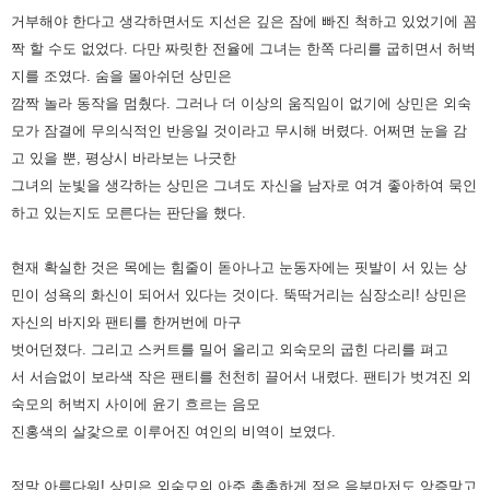
거부해야 한다고 생각하면서도 지선은 깊은 잠에 빠진 척하고 있었기에 꼼
짝 할 수도 없었다. 다만 짜릿한 전율에 그녀는
한쪽 다리를 굽히면서 허벅
지를 조였다. 숨을 몰아쉬던 상민은
깜짝 놀라 동작을 멈췄다. 그러나 더 이상의 움직임이 없기에
상민은 외숙
모가 잠결에 무의식적인 반응일 것이라고 무시해 버렸다. 어쩌면 눈을 감
고 있을 뿐, 평상시 바라보는 나긋한
그녀의 눈빛을 생각하는 상민은 그녀도 자신을 남자로 여겨 좋아하여 묵인
하고 있는지도 모른다는 판단을 했다.
현재 확실한 것은 목에는 힘줄이 돋아나고 눈동자에는 핏발이 서 있는 상
민이 성욕의 화신이 되어서 있다는 것이다. 뚝딱거리는
심장소리! 상민은
자신의 바지와 팬티를 한꺼번에 마구
벗어던졌다. 그리고 스커트를 밀어 올리고 외숙모의 굽힌 다리를 펴고
서
서슴없이 보라색 작은 팬티를 천천히 끌어서 내렸다.
팬티가 벗겨진 외
숙모의 허벅지 사이에 윤기 흐르는 음모
진홍색의 살갗으로 이루어진 여인의 비역이 보였다.
정말 아름다워!
상민은 외숙모의 아주 촉촉하게 젖은 음부마저도 앙증맞고