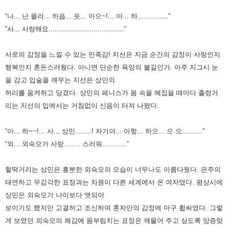
“나... 난 몰라... 하읍... 읏... 아으~!... 아... 하...............”
“사... 사랑해요.....................................”
서로의 감정을 느낄 수 있는 만족감! 지선은 지금 순간의 감정이 사랑인지
행복인지 혼돈스러웠다. 아니면 단순한 욕망의
불길인가. 아주 지그시 눈
을 감고 입술을 깨무는 지선은 상민의
허리를 움켜쥐고 당겼다. 상민의 페니스가 몸 속을 헤집을 때마다
출렁거
리는 지선의 입에서는 거침없이 신음이 터져 나왔다.
“아... 하~~!... 사... 상민........! 자기야... 아항... 하으... 으 으..........”
“외... 외숙모가 사랑........ 스러워............”
헐떡거리는 상민은 흥분한 외숙모의 모습이 너무나도 아름다웠다. 은주의
태연하고 무감각한 표정과는 차원이 다른 세계에서
온 여자였다. 평상시에
상민은 외숙모가 나이보다 앳되어
보이기도 했지만 고결하고 조신하여 혼자만의 감정에 마구 휩싸였다.
그렇
게 보였던 외숙모의 쾌감에 몸부림치는 표정은 깨물어 주고 싶도록 앙증맞