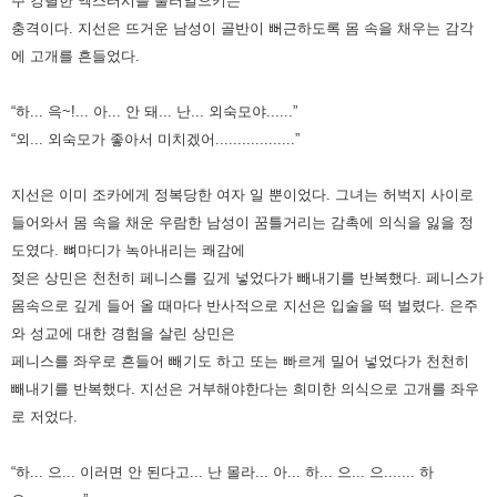
주 강렬한 엑스터시를 불러일으키는
충격이다. 지선은
뜨거운 남성이 골반이 뻐근하도록 몸 속을 채우는 감각
에 고개를 흔들었다.
“하... 윽~!... 아... 안 돼... 난... 외숙모야......”
“외... 외숙모가 좋아서 미치겠어..................”
지선은 이미 조카에게 정복당한 여자 일 뿐이었다. 그녀는 허벅지 사이로
들어와서 몸 속을 채운 우람한 남성이 꿈틀거리는
감촉에 의식을 잃을 정
도였다. 뼈마디가 녹아내리는 쾌감에
젖은 상민은 천천히 페니스를 깊게 넣었다가 빼내기를 반복했다.
페니스가
몸속으로 깊게 들어 올 때마다 반사적으로 지선은 입술을 떡 벌렸다. 은주
와 성교에 대한 경험을 살린 상민은
페니스를
좌우로 흔들어 빼기도 하고 또는 빠르게 밀어 넣었다가 천천히
빼내기를 반복했다. 지선은 거부해야한다는 희미한 의식으로
고개를 좌우
로 저었다.
“하... 으... 이러면 안 된다고... 난 몰라... 아... 하... 으... 으....... 하