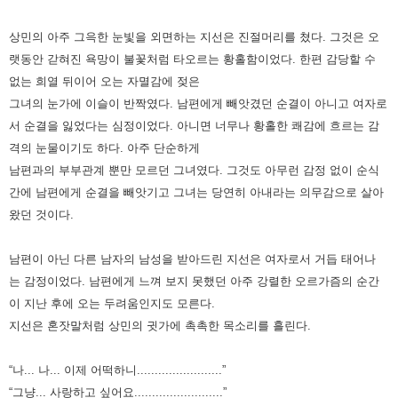
상민의 아주 그윽한 눈빛을 외면하는 지선은 진절머리를 쳤다. 그것은 오
랫동안 갇혀진 욕망이 불꽃처럼 타오르는
황홀함이었다. 한편 감당할 수
없는 희열 뒤이어 오는 자멸감에 젖은
그녀의 눈가에 이슬이 반짝였다. 남편에게 빼앗겼던
순결이 아니고 여자로
서 순결을 잃었다는 심정이었다. 아니면 너무나 황홀한 쾌감에 흐르는 감
격의 눈물이기도 하다. 아주
단순하게
남편과의 부부관계 뿐만 모르던 그녀였다. 그것도 아무런 감정 없이 순식
간에 남편에게 순결을 빼앗기고 그녀는
당연히 아내라는 의무감으로 살아
왔던 것이다.
남편이 아닌 다른 남자의 남성을 받아드린 지선은 여자로서 거듭 태어나
는
감정이었다. 남편에게 느껴 보지 못했던 아주 강렬한 오르가즘의 순간
이 지난 후에 오는 두려움인지도 모른다.
지선은 혼잣말처럼
상민의 귓가에 촉촉한 목소리를 흘린다.
“나... 나... 이제 어떡하니........................”
“그냥... 사랑하고 싶어요.........................”