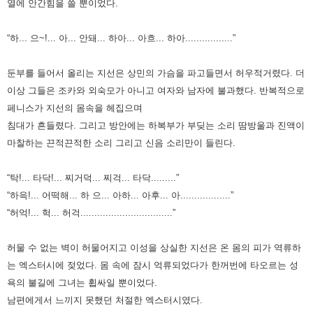
열에 안간힘을 쓸 뿐이었다.
“하... 으~!... 아... 안돼... 하아... 아흐... 하아.................”
둔부를 들어서 올리는 지선은 상민의 가슴을 파고들면서 허우적거렸다. 더
이상 그들은 조카와 외숙모가 아니고 여자와 남자에
불과했다. 반복적으로
페니스가 지선의 몸속을 헤집으며
침대가 흔들렸다. 그리고 방안에는 하복부가 부딪는 소리 땀방울과
진액이
마찰하는 끈적끈적한 소리 그리고 신음 소리만이 들린다.
“탁!... 타닥!... 찌거덕... 찌걱... 타닥.........”
“하윽!... 어떡해... 하 으... 아하... 아후... 아..................”
“허억!... 헉... 허걱.................................”
허물 수 없는 벽이 허물어지고 이성을 상실한 지선은 온 몸의 피가 역류하
는 엑스터시에 젖었다. 몸 속에 잠시 억류되었다가
한꺼번에 타오르는 성
욕의 불길에 그녀는 휩싸일 뿐이었다.
남편에게서 느끼지 못했던 처절한 엑스터시였다.