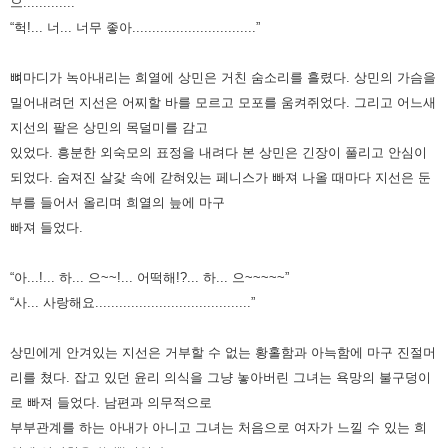
으.............”
“헉!... 너... 너무 좋아...............................”
뼈마디가 녹아내리는 희열에 상민은 거친 숨소리를 흘렸다. 상민의 가슴을
밀어내려던 지선은 어찌할 바를 모르고 모포를
움켜쥐었다. 그리고 어느새
지선의 팔은 상민의 목덜미를 감고
있었다. 흥분한 외숙모의 표정을 내려다 본 상민은 긴장이
풀리고 안심이
되었다. 숨져진 살갗 속에 갇혀있는 페니스가 빠져 나올 때마다 지선은 둔
부를 들어서 올리며 희열의 늪에 마구
빠져 들었다.
“아...!... 하... 으~~!... 어떡해!?... 하... 으~~~~~”
“사... 사랑해요.......................................”
상민에게 안겨있는 지선은 거부할 수 없는 황홀함과 아늑함에 마구 진절머
리를 쳤다. 잡고 있던 윤리 의식을 그냥 놓아버린 그녀는
욕망의 불구덩이
로 빠져 들었다. 남편과 의무적으로
부부관계를 하는 아내가 아니고 그녀는 처음으로 여자가 느낄 수 있는
희