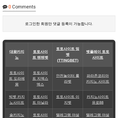
0
Comments
로그인한 회원만 댓글 등록이 가능합니다.
토토사이트 띵
대왕카지
토토사이
벳플레이 토토
벳
노
트 텐텐벳
사이트
(TTINGBET)
토토사이
토토사이
안전놀이터 룰
파라존코리아
트 도라에
트 지엑스
라벳
카지노 사이트
몽
엑스
빅벳 카지
토토사이
토토사이트 이
카지노사이트
노사이트
트 마닐라
지벳
유로88
솔카지노
토토사이
텔레그램 야설
텔레그램 야설