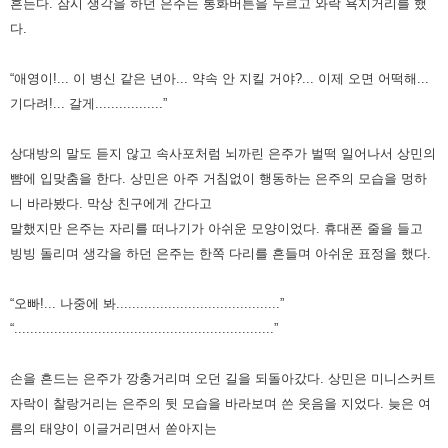
흔든다.
잠시 생각을 하던 은주는 통화버튼을 누르고 와락 욕지거리를 했
다.
“애영이!... 이 병신 같은 년아... 약속 안 지킬 거야?... 이제 오면 어떡해...
기다려!... 갈게.................”
상대방의 말도 듣지 않고 속사포처럼 뇌까린 은주가 벌떡 일어나서 상민의
뺨에 입맞춤을 한다. 상민은 아주 거침없이 행동하는
은주의 모습을 멍하
니 바라봤다. 막상 친구에게 간다고
말했지만 은주는 자리를 떠나기가 아쉬운 모양이었다. 휴대폰 줄을
들고
빙빙 돌리며 생각을 하던 은주는 한쪽 다리를 흔들며 아쉬운 표정을 했다.
“오빠!... 나중에 봐.........................................”
“.................................................................”
손을 흔드는 은주가 깡충거리며 오던 길을 되돌아갔다. 상민은 미니스커트
자락이 찰랑거리는 은주의 뒷 모습을 바라보며 쓴
웃음을 지었다. 늦은 여
름의 태양이 이글거리면서 쏟아지는