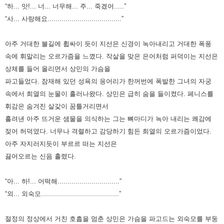
“하... 앗!... 너... 너무해... 주... 죽겠어.....”
“사... 사랑해요.....................................”
아주 거대한 불길에 휩싸이 듯이 지선은 신경이 녹아내리고 거대한 폭풍
속에 휘말리는 오르가즘을 느꼈다. 작살을 맞은 은어처럼
퍼덕이는 지선은
상체를 들어 올리면서 상민의 가슴을
파고들었다. 잠재해 있던 성욕의 응어리가 한꺼번에 폭발한 그녀의
자궁
속에서 희열의 눈물이 흘러나왔다.
상민은 급히 숨을 들이켰다. 페니스를
휘감은 숨겨진 살갗이 꿈틀거리면서
흘려낸 아주 뜨거운 샘물을 의식하는 그는 뼈마디가 녹아
내리는 쾌감에
젖어 허덕였다. 너무나 격렬하고 감당하기 힘든 희열의 오르가즘이었다.
아주 자지러지듯이 부르르 떠는 지선은
끓어오르는 신음 흘렸다.
“아... 하!... 어떡해...............................”
“외... 외숙모.......................................”
절정의 정상에서 거친 호흡을 멈춘 상민은 가슴을 파고드는 외숙모를 부둥