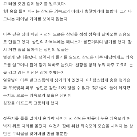
고 터질 것만 같이 돌기를 일으켰다.
핫! 숨을 들이
마시는 상민은 외숙모의 어깨가 흠칫하기에 놀랐다. 그러나
그녀는 깨어날 기미를 보이지 않는다.
아주 깊은 잠에 빠진 지선의 모습은 상민을 점점 성욕에 달아오른 짐승으
로 만들고 있다. 상민의 하복부에는 페니스가 불끈거리며
발기를 했다. 잠
시 거친 숨을 몰아쉬는 상민의 얼굴은
벌겋게 달아올랐다. 젖꼭지의 돌기를 일으킨 상민은 아주 대담하게도
외숙
모를 살그머니 잡아 당겨 똑바로 눕혔다. 천장을 향해 누워 아주 고요히 눈
을 감고 있는 지선은 잠에 취했는지
얼굴빛이 아주
발그스름하게 상기되어 있었다. 아! 탐스럽게 솟은 젖가슴
과 우윳빛의 피부. 상민은 감탄 하지 않을 수 없다. 젖가슴이 풀어
헤져졌
는지도 모르는 외숙모의 모습은 상민의
심장을 아프도록 고동치게 했다.
젖꼭지를 돌돌 말아서 손가락 사이에 낀 상민은 반듯이 누운 외숙모의 허
벅지 위로 다리를 올렸다. 여전히 잠에 취한 외숙모의
모습을 내려다 본 상
민은 두려움을 잊어버릴 만큼 흥분한