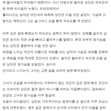
제
들이닥칠지 두려웠기 때문이다. 다시 안방으로 들어온 상민은 외숙모의
등 뒤에 비스듬히 누웠다. 외숙모에게서
흘러나오는
농익은 여인내의 체취에 상민은 미칠 것만 같았다. 가슴에 고
동치는 맥박소리 그는 슬그머니 손을 뻗쳐 외숙모를 껴 안았다.
아주 깊은 잠에 빠졌는지 외숙모는 꿈쩍도 하지 않았다. 상체를 일으킨 상
민은 송이의 작은 손을 빼내고 블라우스를 벌렸다. 뽀얀
피부의 젖가슴을
보는 상민은 흥분하여 미칠 것만 같다.
애정을 느끼는 여인의 아름다운 자태를 보는 남자의 가슴은 세계를
정복하
는 욕망들 처럼 위대한 것인지도 모른다. 벌어진 블라우스 속으로 손을 넣
은 상민은 젖가슴을 보듬었다. 송이의
손이라고
느끼는지 그녀는 고른 숨을 내쉬며 잠에 빠져있었다.
그녀가 손길을 의식하면서도 거부하지 않는 것인지 깊은 잠에 빠진 것인지
는 모르지만 상민은 결코 꿈이 아니기를 바라는
마음뿐이었다. 꿈속에서
보았던 그녀의 젖가슴을 아주 둥글게
보듬어 쓰다듬었다. 상민은 거치적거리는 젖꼭지를 손 끝으로 아주
조심스
럽게 어루만졌다. 앵두 같은 젖꼭지가 손가락 사이에서 마구 마찰을 당하