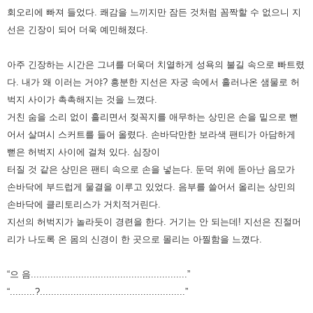
회오리에
빠져 들었다. 쾌감을 느끼지만 잠든 것처럼 꼼짝할 수 없으니 지
선은 긴장이 되어 더욱 예민해졌다.
아주 긴장하는 시간은 그녀를 더욱더 치열하게 성욕의 불길 속으로 빠트렸
다. 내가 왜 이러는 거야? 흥분한 지선은 자궁 속에서
흘러나온 샘물로 허
벅지 사이가 촉촉해지는 것을 느꼈다.
거친 숨을 소리 없이 흘리면서 젖꼭지를 애무하는 상민은 손을 밑으로
뻗
어서 살며시 스커트를 들어 올렸다. 손바닥만한 보라색 팬티가 아담하게
뻗은 허벅지 사이에 걸쳐 있다.
심장이
터질 것 같은 상민은 팬티 속으로 손을 넣는다. 둔덕 위에 돋아난 음모가
손바닥에 부드럽게 물결을 이루고 있었다.
음부를 쓸어서 올리는 상민의
손바닥에 클리토리스가 거치적거린다.
지선의 허벅지가 놀라듯이 경련을 한다. 거기는 안 되는데!
지선은 진절머
리가 나도록 온 몸의 신경이 한 곳으로 몰리는 아찔함을 느꼈다.
“으 음........................................................”
“.........?....................................................”