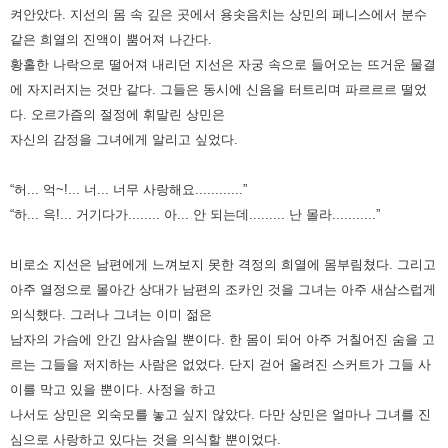
켜안았다. 지선의 몸 속 깊은 곳에서 용솟음치는
상민의 페니스에서 분수
같은 희열의 진액이 뿜어져 나간다.
황홀한 나락으로 떨어져 내리던 지선은 자궁 속으로 들어오는
뜨거운 물결
에 자지러지는 것만 같다. 그들은 동시에 신음을 터트리며 파르르르 떨었
다. 오르가즘의 절정에 휘말린 상민은
자신의 감정을 그녀에게 알리고 싶었다.
“허... 억~!... 너... 너무 사랑해요............”
“하... 윽!... 거기다가........ 아... 안 되는데......... 난 몰라...........”
비로소 지선은 남편에게 느껴보지 못한 격정의 희열에 몸부림쳤다. 그리고
아주 열정으로 몰아간 상대가 남편의 조카인 것을
그녀는 아주 새삼스럽게
의식했다. 그러나 그녀는 이미 젊은
남자의 가슴에 안긴 암사슴일 뿐이다. 한 몸이 되어 아주 거칠어진 숨을
고
르는 그들을 저지하는 사람은 없었다. 단지 걷어 올려진 스커트가 그들 사
이를 막고 있을 뿐이다.
사정을 하고
나서도 상민은 외숙모를 놓고 싶지 않았다. 다만 상민은 얼마나 그녀를 진
심으로 사랑하고 있다는 것을 의식할
뿐이었다.