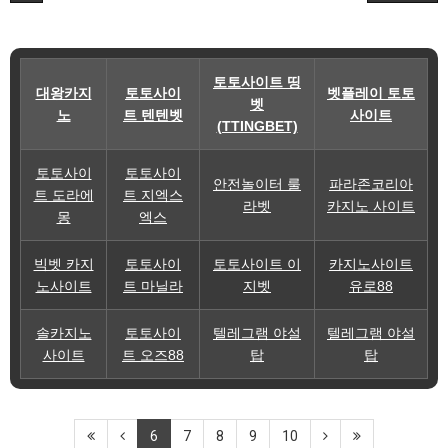
토토사이트 띵
대왕카지
토토사이
벳플레이 토토
벳
노
트 텐텐벳
사이트
(TTINGBET)
토토사이
토토사이
안전놀이터 룰
파라존코리아
트 도라에
트 지엑스
라벳
카지노 사이트
몽
엑스
빅벳 카지
토토사이
토토사이트 이
카지노사이트
노사이트
트 마닐라
지벳
유로88
솔카지노
토토사이
텔레그램 야설
텔레그램 야설
사이트
트 오즈88
탑
탑
6
7
8
9
10