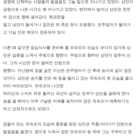
공원에 산책하는 사람들의 발걸음도 그늘 밑으로 지나가고 있었다.
상민이
공원으로 나온 시간도 꽤 지나가고 있었다. 벤치에서 일어난 상민은 천천
히 집으로 향해 걸어갔다. 현관문을
열고
상민이 들어가니 집안은 쥐 죽은 듯이 조용했다. 은주엄마가 돌아가
고 거실 안은 깨끗이 정돈되어 있다.
다른 때 같으면 점심식사를 준비해 줄 외숙모의 모습도 보이지 않기에 상
민은 갈증을 느껴서 주방으로 향한다. 주방으로 향하던
상민이 멈추어 선
다. 그의 시선은 문이 열려진 안방으로
향했다. 지난밤에 잠을 설친 지선은 은주엄마가 간 후에 송이와 같이
잠든
것이다. 상민은 송이를 안은 채 등을 돌리고 있는 외숙모의 뒷 모습을 물끄
러미 바라보았다. 외숙모의 나긋한
허리선과
스커트 위로 들어난 곡선미 넘치는 둔부가 상민을 설레게 한다.
숨을 쉴 때마다 아주 가냘픈 어깨를 음직이며 잠든 외숙모가
애틋하기도
하고 선정적으로도 보였다.
잠들어 있는 외숙모의 모습에 충동을 받은 상민은 주춤거리다가 안방으로
발걸음을 옮겼다. 옆으로 누워서 잠든 외숙모의
등 뒤에 그는 꾸부리고 앉