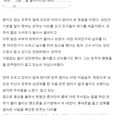
“제는... 그냥... 날 쫓아다니는 애야..................”
“.........!?....................................................”
묻지도 않는 은주의 말에 상민은 어의가 없어서 쓴 웃음을 지었다. 상민의
기분을 알지 못하는 은주는 다리를 꼬고 친구들의
얘기를 재잘거렸다. 은
주의 짧은 스커트가 들어서 올려지고
아주 맑은 피부의 허벅지가 들어나 보였다. 어떤 여자친구의 남자를 다
른
여자친구가 사귀고 실수를 하여 임신을 했다는 등의 그녀 수다는 상민
으로서 듣고 있기도 민망하였다.
은주의
거침없는 말이 상민에게는 흥미롭고 신비롭기도 했다. 그는 은주의 행동들
을 은주엄마가 알고 있는지 의심스러웠다.
만약 모르고 있어서 알게 된다면 은주 엄마는 어떤 마음일까. 한편으로 상
민은 자신이 은주와 성관계를 한 것을 은주 엄마가
알게 될지도 모른다는
생각에 두려움을 느꼈다. 씹고 있는
껌으로 풍선을 불면서 한동안 혼자만의 흥에 겨워 두서없는 말을
하던 은
주가 벨이 울리는 핸드폰을 손가방에서 꺼 내었다. 휴대폰을 들고 전화를
걸어온 사람을 확인한 은주는 다리를