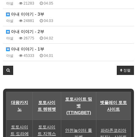
야설
21283
04.05
아내 이야기 - 3부
야설
24881
04.03
아내 이야기 - 2부
야설
26775
04.02
아내 이야기 - 1부
야설
45333
04.01
정렬
토토사이트 띵
대왕카지
토토사이
벳플레이 토토
벳
노
트 텐텐벳
사이트
(TTINGBET)
토토사이
토토사이
안전놀이터 룰
파라존코리아
트 도라에
트 지엑스
라벳
카지노 사이트