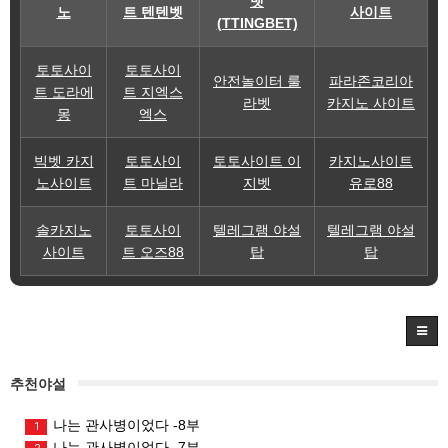
벳
노
트 텐텐벳
사이트
(TTINGBET)
토토사이
토토사이
안전놀이터 룰
파라존코리아
트 도라에
트 지엑스
라벳
카지노 사이트
몽
엑스
빅벳 카지
토토사이
토토사이트 이
카지노사이트
노사이트
트 마닐라
지벳
유로88
솔카지노
토토사이
텔레그램 야설
텔레그램 야설
사이트
트 오즈88
탑
탑
추천야설
나는 관사병이었다 -8부
1
나는 관사병이었다 -7부