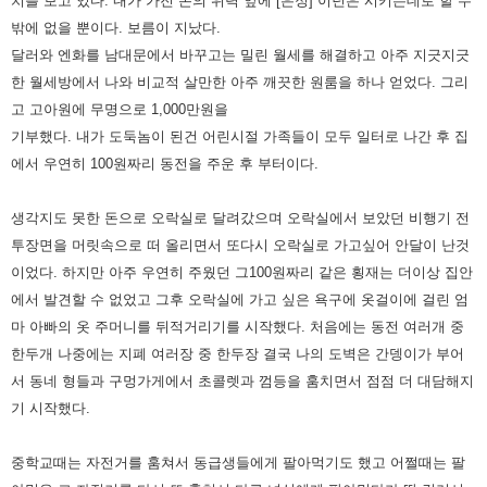
치를 보고 있다. 내가 가진 돈의 위력 앞에 [은정]
이년은 시키는데로 할 수
밖에 없을 뿐이다. 보름이 지났다.
달러와 엔화를 남대문에서 바꾸고는 밀린 월세를 해결하고 아주
지긋지긋
한 월세방에서 나와 비교적 살만한 아주 깨끗한 원룸을 하나 얻었다. 그리
고 고아원에 무명으로 1,000만원을
기부했다.
내가 도둑놈이 된건 어린시절 가족들이 모두 일터로 나간 후 집
에서 우연히 100원짜리 동전을 주운 후 부터이다.
생각지도 못한 돈으로 오락실로 달려갔으며 오락실에서 보았던 비행기 전
투장면을 머릿속으로 떠 올리면서 또다시 오락실로
가고싶어 안달이 난것
이었다. 하지만 아주 우연히 주웠던 그
100원짜리 같은 횡재는 더이상 집안
에서 발견할 수 없었고 그후
오락실에 가고 싶은 욕구에 옷걸이에 걸린 엄
마 아빠의 옷 주머니를 뒤적거리기를 시작했다. 처음에는 동전 여러개 중
한두개
나중에는 지폐 여러장 중 한두장 결국 나의 도벽은 간뎅이가 부어
서 동네 형들과 구멍가게에서 초콜렛과 껌등을 훔치면서
점점 더 대담해지
기 시작했다.
중학교때는 자전거를 훔쳐서 동급생들에게 팔아먹기도 했고 어쩔때는 팔