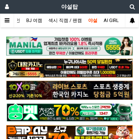
야설탑
메인
BJ 여캠
섹시 직캠 / 팬캠
야설
AI GIRL