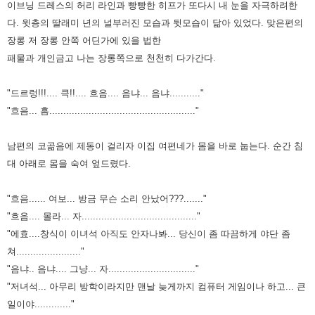
이브닝 드레스의
허리 라인과 빵빵한 히프가 또다시 내 눈을 자극하려한
다. 윗층의 딸래미 년의 널부러진 모습과 뒷모습이 닮아 있었다.
맞은편의
장롱 저 장롱 안쪽 어딘가에 있을 법한
패물과 개인금고 나는 장롱쪽으로 천천히 다가간다.
"드르렁!!!.... 큭!!.... 흐음.... 음냐... 음냐..........."
"흐음... 흠...................................................."
남편의 코곪음에 제동이 걸리자 이집 여편네가 몸을 바로 눕는다. 순간 침
대 아래로 몸을 숙여 엎드렸다.
"흐음...... 여보... 방금 무슨 소리 안났어???......."
"흐음.... 몰라... 자........................................."
"에효....창식이 이녀석 아직도 안자나봐... 당신이 좀 따끔하게 야단 좀
쳐......................."
"음냐.. 음냐.... 그냥... 자..............................."
"저녀석... 아무리 방학이라지만 맨날 늦게까지 컴퓨터 게임이나 하고... 큰
일이야............."