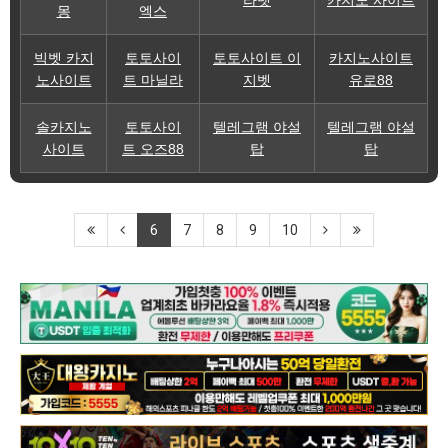
몽
엑스
빅벳 카지
토토사이
토토사이트 이
카지노사이트
노사이트
트 마닐라
지벳
유로88
솔카지노
토토사이
텔레그램 야설
텔레그램 야설
사이트
트 오즈88
탑
탑
6
7
8
9
10