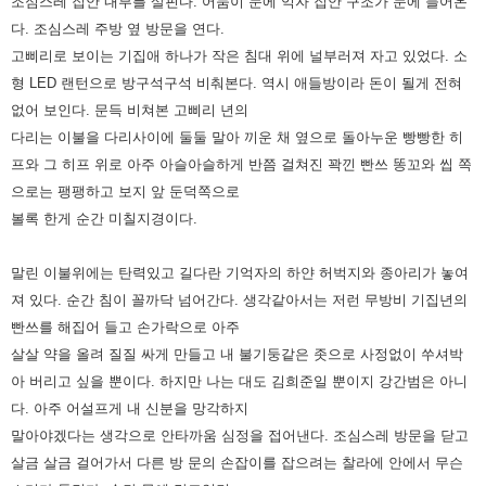
조심스레 집안 내부를 살핀다. 어둠이 눈에 익자 집안 구조가 눈에
들어온
다. 조심스레 주방 옆 방문을 연다.
고삐리로 보이는 기집애 하나가 작은 침대 위에 널부러져 자고 있었다. 소
형 LED
랜턴으로 방구석구석 비춰본다. 역시 애들방이라 돈이 될게 전혀
없어 보인다.
문득 비쳐본 고삐리 년의
다리는 이불을 다리사이에 둘둘 말아 끼운 채 옆으로 돌아누운 빵빵한 히
프와 그 히프 위로 아주
아슬아슬하게 반쯤 걸쳐진 꽉낀 빤쓰 똥꼬와 씹 쪽
으로는 팽팽하고 보지 앞 둔덕쪽으로
볼록 한게 순간 미칠지경이다.
말린 이불위에는 탄력있고 길다란 기억자의 하얀 허벅지와 종아리가 놓여
져 있다. 순간 침이 꼴까닥 넘어간다. 생각같아서는
저런 무방비 기집년의
빤쓰를 해집어 들고 손가락으로 아주
살살 약을 올려 질질 싸게 만들고 내 불기둥같은 좃으로 사정없이
쑤셔박
아 버리고 싶을 뿐이다.
하지만 나는 대도 김희준일 뿐이지 강간범은 아니
다. 아주 어설프게 내 신분을 망각하지
말아야겠다는 생각으로 안타까움 심정을
접어낸다. 조심스레 방문을 닫고
살금 살금 걸어가서 다른 방 문의 손잡이를 잡으려는 찰라에 안에서 무슨