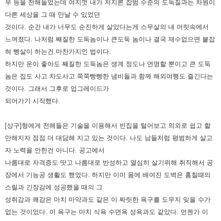
우 등을 전해들었는데 여지껏 내가 저지른 잡범
수준의 도둑질과는 차원이
다른 세상을 그 때 만날 수 있었던
것이다. 순간 내가 너무도 순진하게 살았다는게 스무살의 내
머릿속에서
느껴졌다. 나처럼 째질한 도둑놈이나 큰도둑 놈이나 결국 재수없으면 붙잡
혀 빵살이 하는건 마찬가지인 법이다.
하지만 운이 좋아도 째질한 도둑놈은 생계 정도나 연명할 뿐이고 큰 도둑
놈은 집도 사고 차도사고 쭉쭉빵빵한 냄비들과 함께
해외여행도 즐긴다는
것이다. 그래서 그후로 업그레이드가
되어가기 시작했다.
[상구]형에게 전해들은 기술을 이용해서 빈집을 털어보고 의외로 쉽고 할
만해지자 점점 더 대담해 지고 있는 것이다. 나도
남들처럼 평범하게 살고
자 노력을 안한건 아니다. 공고에서
나름대로 자격증도 땃고 나름대로 반성하고 열심히 살기위해
취직해서 공
장에서 기능공 생활도 했었다. 하지만 이미 몸에 배여진 도벽은 훔칠때의
스릴과 긴장감에 성공했을 때의 그
성취감과 쾌감은 마치 마약과도 같은 이 짜릿한 욕구를 도무지 잊을 수가
없는 것이었다.
이 욕구는 마치 식욕 수면욕 성욕과도 같았다. 언젠가 이