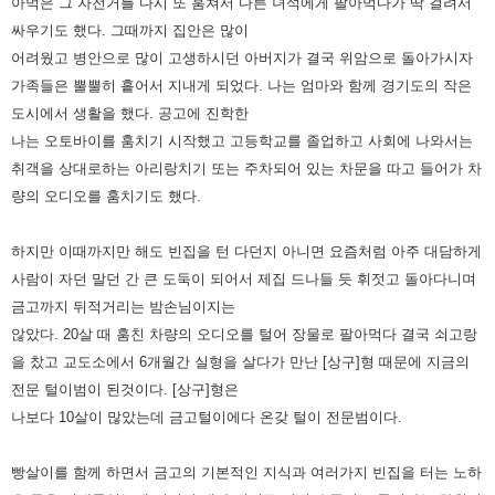
아먹은 그 자전거를 다시 또 훔쳐서 다른 녀석에게
팔아먹다가 딱 걸려서
싸우기도 했다. 그때까지 집안은 많이
어려웠고 병안으로 많이 고생하시던 아버지가 결국 위암으로
돌아가시자
가족들은 뿔뿔히 흩어서 지내게 되었다. 나는 엄마와 함께 경기도의 작은
도시에서 생활을 했다. 공고에 진학한
나는 오토바이를 훔치기 시작했고 고등학교를 졸업하고 사회에 나와서는
취객을 상대로하는 아리랑치기 또는 주차되어 있는
차문을 따고 들어가 차
량의 오디오를 훔치기도 했다.
하지만 이때까지만 해도 빈집을 턴 다던지 아니면 요즘처럼 아주 대담하게
사람이 자던 말던 간 큰 도둑이 되어서 제집 드나들 듯
휘젓고 돌아다니며
금고까지 뒤적거리는 밤손님이지는
않았다. 20살 때 훔친 차량의 오디오를 털어 장물로 팔아먹다 결국
쇠고랑
을 찼고 교도소에서 6개월간 실형을 살다가 만난 [상구]형 때문에 지금의
전문 털이범이 된것이다. [상구]형은
나보다
10살이 많았는데 금고털이에다 온갖 털이 전문범이다.
빵살이를 함께 하면서 금고의 기본적인 지식과 여러가지 빈집을 터는 노하