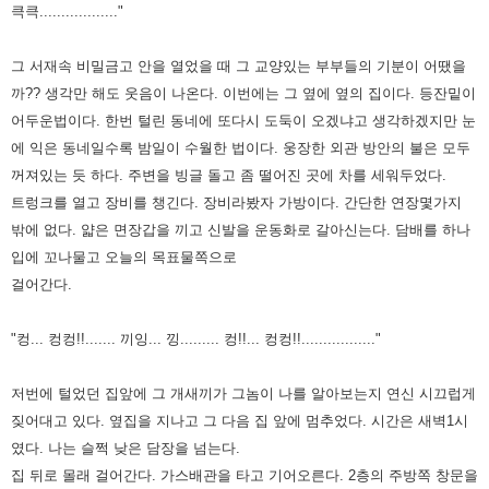
큭큭.................."
그 서재속 비밀금고 안을 열었을 때 그 교양있는 부부들의 기분이 어땠을
까?? 생각만 해도 웃음이 나온다. 이번에는 그 옆에
옆의 집이다. 등잔밑이
어두운법이다. 한번 털린 동네에 또
다시 도둑이 오겠냐고 생각하겠지만 눈
에 익은 동네일수록 밤일이
수월한 법이다. 웅장한 외관 방안의 불은 모두
꺼져있는 듯 하다. 주변을 빙글 돌고 좀 떨어진 곳에 차를 세워두었다.
트렁크를 열고 장비를 챙긴다. 장비라봤자 가방이다. 간단한 연장몇가지
밖에 없다. 얇은 면장갑을 끼고 신발을 운동화로
갈아신는다. 담배를 하나
입에 꼬나물고 오늘의 목표물쪽으로
걸어간다.
"컹... 컹컹!!....... 끼잉... 낑......... 컹!!... 컹컹!!................."
저번에 털었던 집앞에 그 개새끼가 그놈이 나를 알아보는지 연신 시끄럽게
짖어대고 있다. 옆집을 지나고 그 다음 집 앞에
멈추었다. 시간은 새벽1시
였다. 나는 슬쩍 낮은 담장을 넘는다.
집 뒤로 몰래 걸어간다. 가스배관을 타고 기어오른다. 2층의
주방쪽 창문을