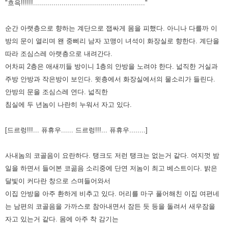
"흐윽!!!!!!......................................................."
순간 아랫층으로 향하는 계단으로 잽싸게 몸을 피했다. 아니나 다를까 이
방의 문이 열리며 왠 중삐리 남자 꼬맹이 녀석이
화장실로 향한다. 계단을
따라 조심스레 아랫층으로 내려간다.
어차피 2층은 애새끼들 방이니 1층의 안방을 노려야 한다.
넓직한 거실과
주방 안방과 작은방이 보인다. 윗층에서 화장실에서의 물소리가 들린다.
안방의 문을 조심스레 연다. 넓직한
침실에 두 년놈이 나란히 누워서 자고 있다.
[드르렁!!!... 퓨휴우...... 드르렁!!!... 퓨휴우........]
사내놈의 코골음이 요란하다. 탱크도 저런 탱크는 없는거 같다. 여지껏 밤
일을 하면서 들어본 코곪음 소리중에 단연 저놈이
최고 베스트이다. 밝은
달빛이 커다란 창으로 스며들어와서
이집 안방을 아주 환하게 비추고 있다. 머리를 마구 풀어해친 이집 여편네
는
남편의 코골음을 가까스로 참아내면서 잠든 듯 등을 돌려서 새우잠을
자고 있는거 같다. 몸에 아주 착 감기는