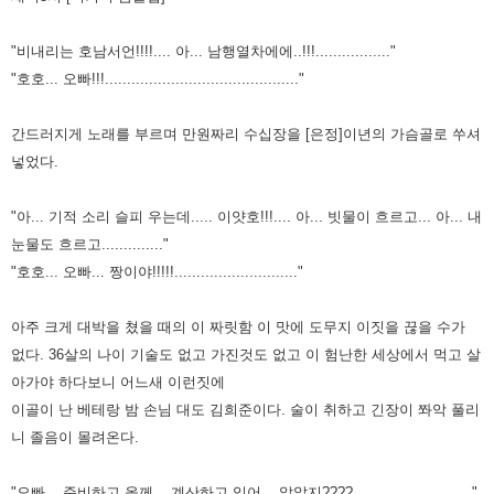
"비내리는 호남서언!!!!.... 아... 남행열차에에..!!!................."
"호호... 오빠!!!............................................"
간드러지게 노래를 부르며 만원짜리 수십장을 [은정]이년의 가슴골로 쑤셔
넣었다.
"아... 기적 소리 슬피 우는데..... 이얏호!!!.... 아... 빗물이 흐르고... 아... 내
눈물도 흐르고.............."
"호호... 오빠... 짱이야!!!!!............................"
아주 크게 대박을 쳤을 때의 이 짜릿함 이 맛에 도무지 이짓을 끊을 수가
없다. 36살의 나이 기술도 없고 가진것도 없고 이 험난한
세상에서 먹고 살
아가야 하다보니 어느새 이런짓에
이골이 난 베테랑 밤 손님 대도 김희준이다. 술이 취하고 긴장이 쫘악
풀리
니 졸음이 몰려온다.
"오빠... 준비하고 올께... 계산하고 있어... 알았지????..........................."