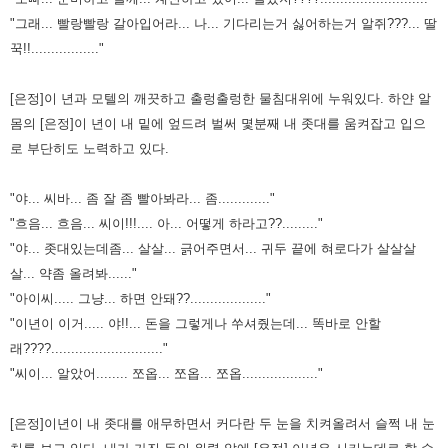
"그래... 빨랑빨랑 갈아입어라... 나... 기다리는거 싫어하는거 알쥐???... 딸
꾹!!................."
[은정]이 년과 모텔의 깨끗하고 출렁출렁한 물침대위에 누워있다. 하얀 알
몸의 [은정]이 년이 내 밑에 엎드려 벌써 몇분째
내 좃대를 움켜잡고 입으
로 부단히도 노력하고 있다.
"야... 씨바... 좀 잘 좀 빨아봐라... 좀............."
"흐음... 흐음... 씨이!!!.... 아... 어떻게 하라고??........."
"야... 좃대있는데좀... 살살... 긁어주면서... 귀두 끝에 혀로다가 살살살
살... 약좀 올려봐......"
"아이씨..... 그냥... 하면 안돼??..................."
"이년이 이거..... 야!!... 돈을 그렇게나 쑤셔줬는데... 똑바로 안할
래????............................"
"씨이... 알았어........ 쪼옵... 쪼옵... 쪼옵..................."
[은정]이년이 내 좃대를 애무하면서 커다란 두 눈을 치켜올려서 슬쩍 내 눈