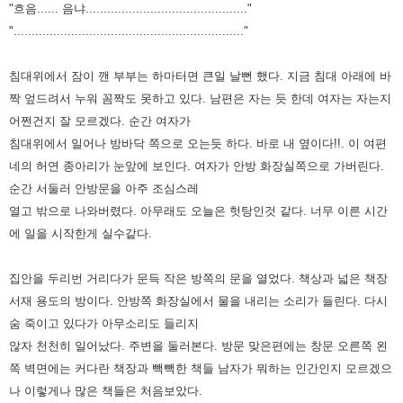
"흐음...... 음냐............................................."
"................................................................"
침대위에서 잠이 깬 부부는 하마터면 큰일 날뻔 했다. 지금 침대 아래에 바
짝 엎드려서 누워 꼼짝도 못하고 있다. 남편은 자는 듯
한데 여자는 자는지
어쩐건지 잘 모르겠다. 순간 여자가
침대위에서 일어나 방바닥 쪽으로 오는듯 하다. 바로 내 옆이다!!.
이 여편
네의 허연 종아리가 눈앞에 보인다. 여자가 안방 화장실쪽으로 가버린다.
순간 서둘러 안방문을 아주 조심스레
열고
밖으로 나와버렸다. 아무래도 오늘은 헛탕인것 같다. 너무 이른 시간
에 일을 시작한게 실수같다.
집안을 두리번 거리다가 문득 작은 방쪽의 문을 열었다. 책상과 넓은 책장
서재 용도의 방이다. 안방쪽 화장실에서 물을 내리는
소리가 들린다. 다시
숨 죽이고 있다가 아무소리도 들리지
않자 천천히 일어났다. 주변을 둘러본다. 방문 맞은편에는 창문
오른쪽 왼
쪽 벽면에는 커다란 책장과 빽빽한 책들 남자가 뭐하는 인간인지 모르겠으
나 이렇게나 많은 책들은 처음보았다.