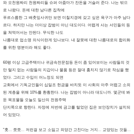
와 오천원짜리 천원짜리들 슈퍼 아줌마가 잔돈을 거슬러
준다. 나는 밖으
로 나왔다. 돈에 대한 남다른 집착에
푸르스름한 그 배춧잎사귀만 보면 미칠지경에 갖고 싶은 욕구가 아주
남다
르다. 하지만 나는 더이상 잡범이 아닌 대도이다. 어렵게 사는 서민들의 등
을 쳐먹어서는 안된다. 무식한 나도
나름대로
업소명 의식이란게 있나보다. 내 잘못에 대한 나름대로의 합리화
를 위한 명분이라 해도 좋다.
60평 이상 고급주택이나 귀금속전문점등 돈이 좀 있어보이는 사람들의 것
만 털지 없는 사람들의 지갑이나 물품 등은 절대
훔치지 않기로 작심을 했
었다. 그리고 수입이 어느정도 되면
교회에서 기독교인들이 십일조 헌금을 바치듯 이 사회의 아주 어렵고
소외
된 계층을 위해 10%를 환훤한다. 나는 잡범이 아니라 대도니까.
몇군데 봐
둔 목표물들 오늘도 일산의 전원주택
단지쪽으로 향한다. 자정에 저번에 금고를 털었던 집은 보안장치가 설치되
어
있었다.
"훗... 쯧쯧... 저런걸 보고 소잃고 외양간 고친다는 거지... 교양있는 것들...