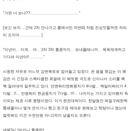
"가면 너 보냐??.........................................."
[보긴 보지... 근데 2차 안나가고 룸에서만 저번때 처럼 진상짓할꺼면 차라
리 오지마...................]
"이년이... 이게... 야... 2차 3차 홍콩까지... 보내줄테니까... 목욕재계하고
기다려 이년아!!............"
시원한 자유로 어느덧 강변북로로 접어들고 있었다. 온 몸을 휘감는 이 쾌
감은 이 긴장과 스펙타클한 희열에 이 짜릿함 극도로
신이나서 소리를 꽥
꽥 질러대며 질주하고 있다. 만엔짜리
엔화뭉치가 4다발... 백달러짜리가 4
다발...!!... 만원짜리 현금뭉치가
7다발...!!!... 나머지는 가지고 있어봤자 독
이되는 채권 서류 뭉탱이였다. 이거 완전대박이다. 한달동안 짜질구레한
짝
퉁패물이나
몇개 껀지기나 했고 돈구경 제대로 못해보고 헛탕이나 쳤는데
얼핏봐도 이건 수천만원 아니1억이 넘을지도 모른다.
새벽3시 [비키니 룸클럽]