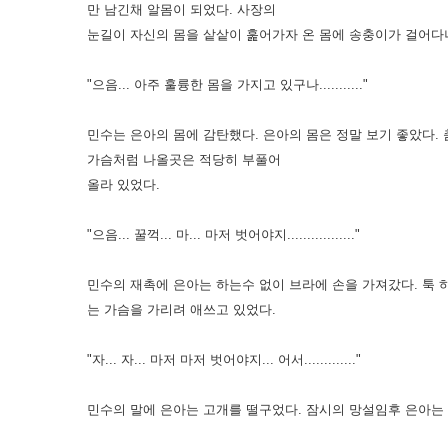
만 남긴채 알몸이 되었다. 사장의
눈길이 자신의 몸을 샅샅이 훑어가자 온 몸에 송충이가 걸어
"으음... 아주 훌륭한 몸을 가지고 있구나..........."
민수는 은아의 몸에 감탄했다. 은아의 몸은 정말 보기 좋았다
가슴처럼 나올곳은 적당히 부풀어
올라 있었다.
"으음... 꿀꺽... 마... 마저 벗어야지................."
민수의 재촉에 은아는 하는수 없이 브라에 손을 가져갔다. 툭
는 가슴을 가리려 애쓰고 있었다.
"자... 자... 마저 마저 벗어야지... 어서............."
민수의 말에 은아는 고개를 떨구었다. 잠시의 망설임후 은아는