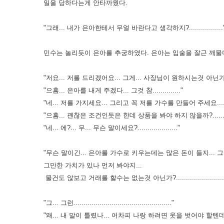
일을 당하다는게 안타까웠다.
"그래... 내가 은아한테서 무얼 바란다고 생각하지?.................
민수는 놀리듯이 은아를 추궁하였다. 은아는 입술을 잘근 깨물
"저요... 저를 드리겠어요... 그게... 사장님이 원하시는것 아닌가요?....
"으흠... 은아를 내게 주겠다... 그것 참.............."
"네... 저를 가지세요... 그리고 꼭 저를 가수를 만들어 주세요.........
"으흠... 괜찮은 조건인듯은 한데 상품을 봐야 하지 않을까?...........
"네... 에?... 무... 무슨 말이세요?...................."
"무슨 말이긴... 은아를 가수로 키우는데는 많은 돈이 들지... 
그만한 가치가 있나 먼저 봐야지...
물건도 않보고 거래를 할수는 없는것 아닌가?........................
"그... 그런................................................."
"왜... 내 말이 틀렸나... 어차피 나랑 하려면 옷을 벗어야 할텐데... 뭐가.