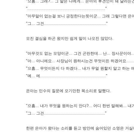
"으흠... 그래?... 그 말은 나에게... 은아의 후견인이 돼 달라는건가?........
"................................................................."
"아무말이 없는걸 보니 긍정한다는뜻이군... 그래 그렇다면 은아는 나에
"그... 그건...................................................."
모진 결심을 하곤 왔지만 쉽게 말이 나오진 않았다.
"아무것도 없는 모양이군... 그건 곤란한데... 난... 장사꾼이야... 손
"아... 아니에요... 사장님이 원하시는건 무엇이든 하겠어요.........
"으흠... 무엇이든지 다 하겠다... 내가 무얼 원할지 알고 하는 얘긴가?..........
"예... 에......................................................."
은아는 민수의 질문에 모기만한 목소리로 말했다.
"으흠... 내가 무엇을 원하는지 안다?... 어디 한번 말해봐... 내가 무엇을 
"그... 그건..................................................."
한편 은아가 왔다는 소리를 듣고 방안에 숨어있던 소영은 거실