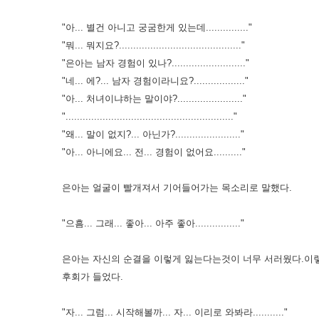
"아... 별건 아니고 궁굼한게 있는데..............."
"뭐... 뭐지요?..........................................."
"은아는 남자 경험이 있나?.........................."
"네... 에?... 남자 경험이라니요?.................."
"아... 처녀이냐하는 말이야?......................."
"..........................................................."
"왜... 말이 없지?... 아닌가?......................."
"아... 아니에요... 전... 경험이 없어요.........."
은아는 얼굴이 빨개져서 기어들어가는 목소리로 말했다.
"으흠... 그래... 좋아... 아주 좋아................"
은아는 자신의 순결을 이렇게 잃는다는것이 너무 서러웠다.이
후회가 들었다.
"자... 그럼... 시작해볼까... 자... 이리로 와봐라..........."