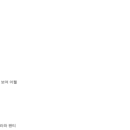
 보며 어쩔
브라와 팬티