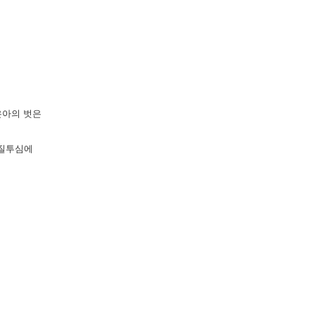
은아의 벗은
 질투심에