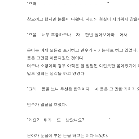
"으흑........................................................."
참으려고 했지만 눈물이 나왔다. 자신의 현실이 서러워서 참을
"으음... 너무 후륭하구나... 자... 한번 돌아보아라... 어서...........
은아는 이제 모든걸 포기하고 민수가 시키는데로 하고 있었다.
몸은 그만큼 아름다웠던 것이다.
더구나 소영이의 경우 아직은 덜 발달된 여린듯한 몸이었기에
말도 않되는 생각을 하고 있었다.
"그래... 몸을 보니 우선은 합격이다... 네 몸은 그 만한 가치가 있어... 
민수가 말끝을 흐렸다.
"왜요?... 뭐가... 또... 남았나요?...................."
은아가 눈물에 부은 눈을 하고는 쳐다 보았다.