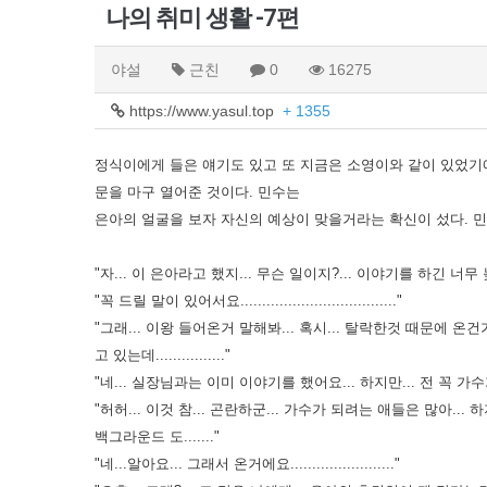
나의 취미 생활 -7편
야설
근친
0
16275
https://www.yasul.top
+ 1355
정식이에게
들은 얘기도 있고 또 지금은 소영이와 같이 있었기
문을 마구 열어준 것이다. 민수는
은아의 얼굴을 보자 자신의 예상이 맞을거라는 확신이 섰다. 
"자... 이 은아라고 했지... 무슨 일이지?... 이야기를 하긴 너무 늦
"꼭 드릴 말이 있어서요...................................."
"그래... 이왕 들어온거 말해봐... 혹시... 탈락한것 때문에 온
고 있는데................"
"네... 실장님과는 이미 이야기를 했어요... 하지만... 전 꼭 가수가 되어
"허허... 이것 참... 곤란하군... 가수가 되려는 애들은 많아.
백그라운드 도......."
"네...알아요... 그래서 온거에요........................"