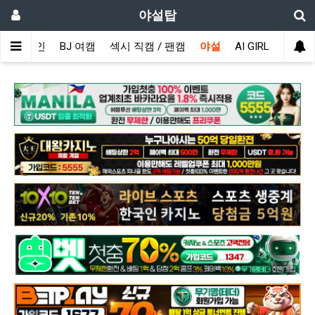
야설탑
메인
BJ 여캠
섹시 직캠 / 팬캠
야설
AI GIRL