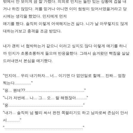
밖에서 안 보이게 끔 잘 가렸다. 의외로 민지는 둘만 있는 상황에
겁을 내
거나 하진 않았다. 저를 믿거나 아니면 이미 썸씽이 있어서였을거라고 당
시에는 생각을 했었다.
민지에게 먼저
얘기를 했다. 솔직히 이렇게 어색해지는건 싫다. 니가 날 아무렇지도 않게
대하는거보고 충격을 조금 받았다.
내가 괜히 너 협박하는거 같으니 이러고 싶지도 않다 이렇게 얘기를 하니
까 민지가 초롱초롱하게 들으며 반응을했다. 그래서
숨겨왔던 빡침을 살살
드러내면서 본심을 얘기했다.
"민지야... 우리 내기하자... 너... 이기면 다 없던일로 할께... 진짜... 엄창
찍는다.............."
"응... 뭔데??.................................................."
"니가 저번에... 나... 그... 오... 랄 해줬잖아........."
"웅..............................................................."
"내가... 솔직히 넘 빨리 싸서 완전 쪽팔리기도 하고 남자로써 존심이 안서
서..........."
".................................................................."