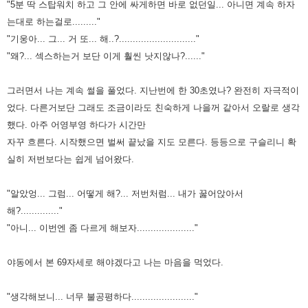
"5분 딱 스탑워치 하고 그 안에 싸게하면 바로 없던일... 아니면 계속 하자
는대로 하는걸로........."
"기웅아... 그... 거 또... 해..?............................"
"왜?... 섹스하는거 보단 이게 훨씬 낫지않나?......"
그러면서 나는 계속 썰을 풀었다. 지난번에 한 30초였나? 완전히 자극적이
었다. 다른거보단 그래도 조금이라도 친숙하게
나을꺼 같아서 오랄로 생각
했다. 아주 어영부영 하다가 시간만
자꾸 흐른다. 시작했으면 벌써 끝났을 지도 모른다. 등등으로
구슬리니 확
실히 저번보다는 쉽게 넘어왔다.
"알았엉... 그럼... 어떻게 해?... 저번처럼... 내가 꿇어앉아서
해?.............."
"아니... 이번엔 좀 다르게 해보자....................."
야동에서 본 69자세로 해야겠다고 나는 마음을 먹었다.
"생각해보니... 너무 불공평하다......................."