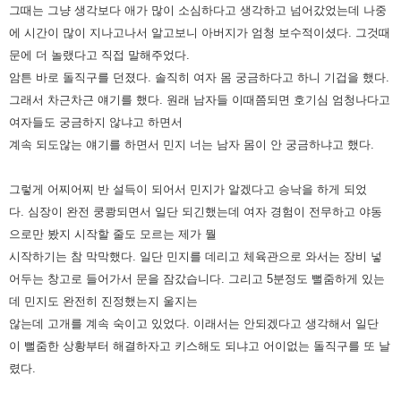
그때는 그냥 생각보다 애가 많이 소심하다고 생각하고 넘어갔었는데 나중
에 시간이 많이 지나고나서
알고보니 아버지가 엄청 보수적이셨다.
그것때
문에 더 놀랬다고 직접 말해주었다.
암튼 바로 돌직구를 던졌다. 솔직히 여자 몸 궁금하다고 하니 기겁을 했다.
그래서
차근차근 얘기를 했다. 원래 남자들 이때쯤되면 호기심 엄청나다고
여자들도 궁금하지 않냐고 하면서
계속 되도않는 얘기를
하면서 민지 너는 남자 몸이 안 궁금하냐고 했다.
그렇게 어찌어찌 반 설득이 되어서 민지가 알겠다고 승낙을 하게 되었
다.
심장이 완전 쿵쾅되면서 일단 되긴했는데 여자 경험이 전무하고 야동
으로만 봤지 시작할 줄도 모르는 제가 뭘
시작하기는
참 막막했다. 일단 민지를 데리고 체육관으로 와서는 장비 넣
어두는 창고로 들어가서 문을 잠갔습니다.
그리고 5분정도 뻘줌하게 있는
데 민지도 완전히 진정했는지 울지는
않는데 고개를 계속 숙이고 있었다. 이래서는 안되겠다고
생각해서 일단
이 뻘줌한 상황부터 해결하자고 키스해도 되냐고 어이없는 돌직구를 또 날
렸다.