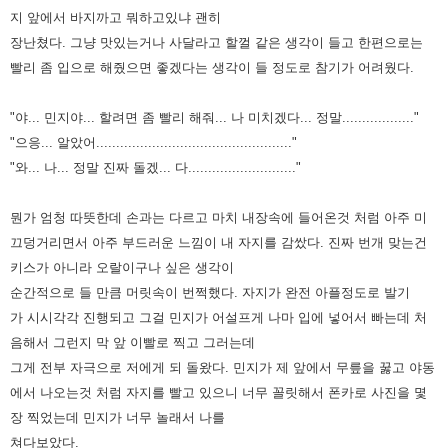
지 앞에서 바지까고 뭐하고있냐 괜히
장난쳤다. 그냥 맛있는거나 사달라고 할껄 같은 생각이 들고
한편으로는
빨리 좀 입으로 해줬으면 좋겠다는 생각이 들 정도로 참기가 어려웠다.
"야... 민지야... 할려면 좀 빨리 해줘... 나 미치겠다... 정말.................."
"으응... 알았어................................................."
"와... 나... 정말 진짜 돌겠... 다..........................."
뭔가 엄청 따뜻한데 손과는 다르고 마치 내장속에 들어온것 처럼 아주 미
끄덩거리면서 아주 부드러운 느낌이 내 자지를 감쌌다. 진짜
번개 맞는건
키스가 아니라 오랄이구나 싶은 생각이
순간적으로 들 만큼 머릿속이 번쩍했다. 자지가 완전 아플정도로 발기
가
시시각각 진행되고 그걸 민지가 어설프게 나마 입에 넣어서 빠는데 처
음해서 그런지 막 앞 이빨로 찍고 그러는데
그게 전부
자극으로 저에게 되 돌왔다. 민지가 제 앞에서 무릎을 꿇고 야동
에서 나오는것 처럼 자지를 빨고 있으니 너무 꼴릿해서 폰카로
사진을 몇
장 찍었는데 민지가 너무 놀래서 나를
쳐다보았다.