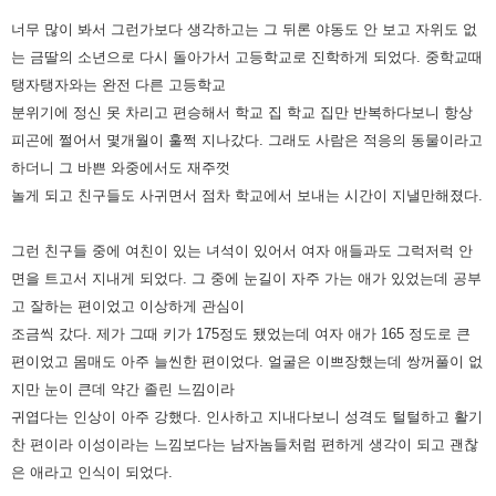
너무 많이
봐서 그런가보다 생각하고는 그 뒤론 야동도 안 보고 자위도 없
는 금딸의 소년으로 다시 돌아가서 고등학교로 진학하게 되었다.
중학교때
탱자탱자와는 완전 다른 고등학교
분위기에 정신 못 차리고 편승해서 학교 집 학교 집만 반복하다보니 항상
피곤에
쩔어서 몇개월이 훌쩍 지나갔다. 그래도 사람은 적응의 동물이라고
하더니 그 바쁜 와중에서도 재주껏
놀게 되고 친구들도
사귀면서 점차 학교에서 보내는 시간이 지낼만해졌다.
그런 친구들 중에 여친이 있는 녀석이 있어서 여자 애들과도 그럭저럭
안
면을 트고서 지내게 되었다. 그 중에 눈길이 자주 가는 애가 있었는데 공부
고 잘하는 편이었고 이상하게 관심이
조금씩 갔다.
제가 그때 키가 175정도 됐었는데 여자 애가 165 정도로 큰
편이었고 몸매도 아주 늘씬한 편이었다. 얼굴은 이쁘장했는데 쌍꺼풀이
없
지만 눈이 큰데 약간 졸린 느낌이라
귀엽다는 인상이 아주 강했다. 인사하고 지내다보니 성격도 털털하고 활기
찬 편이라
이성이라는 느낌보다는 남자놈들처럼 편하게 생각이 되고 괜찮
은 애라고 인식이 되었다.