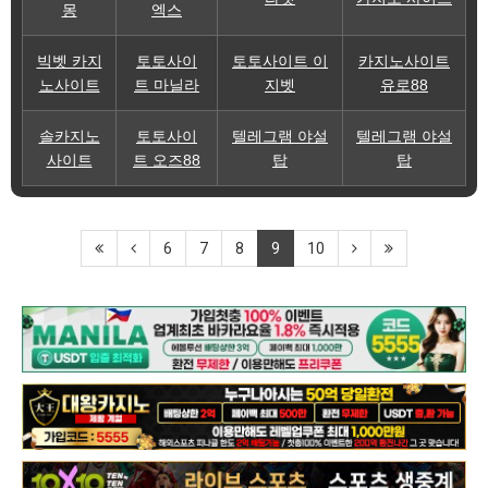
몽
엑스
빅벳 카지
토토사이
토토사이트 이
카지노사이트
노사이트
트 마닐라
지벳
유로88
솔카지노
토토사이
텔레그램 야설
텔레그램 야설
사이트
트 오즈88
탑
탑
6
7
8
9
10