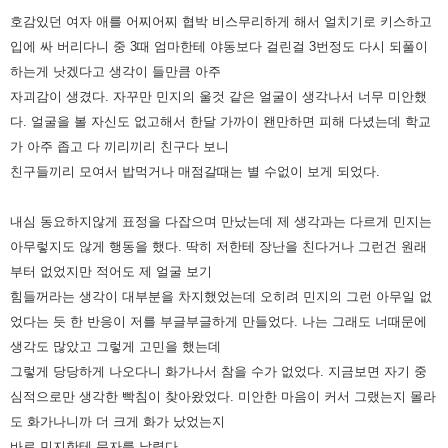
호감있던 여자 애를 어찌어찌 협박 비스무리하게 해서 얼치기로 키스하고
입에 싸 버리다니 중 3때
엄마한테 야동보다 걸린걸 3번정도 다시 되풀이
하는게 낫겠다고 생각이 들만큼 아주
자괴감이 생겼다.
자꾸만 민지의 울것 같은 얼굴이 생각나서 너무 미안했
다. 얼굴을 볼 자신도 없고해서 한달 가까이 왠만하면 피해 다녔는데
학교
가 아주 좁고 다 끼리끼리 친구다 보니
친구들끼리 모여서 밥먹거나 매점갈때는 별 수없이 보게 되었다.
내심 동요하지않게
표정을 다잡으며 만났는데 제 생각과는 다르게 민지는
아무렇지도 않게 행동을 했다. 딱히 저한테 장난을 친다거나 그런건
원래
부터 없었지만 적어도 제 얼굴 보기
힘들꺼라는 생각이 대부분을 차지했었는데 오히려 민지의 그런 아무일 없
었다는 듯
한 반응이 저를 부글부글하게 만들었다.
나는 그래도 너때문에
생각도 많았고 그렇게 고민을 했는데
그렇게 당당하게 나오다니 화가나서 참을 수가 없었다. 지금보면
자기 중
심적으로만 생각한 빡침이 찾아왔었다. 미안한 마음이 커서 그랬는지 몰라
도 화가나니까 더 크게 화가 났었는지
바로
민지한테 문자를 날렸다.