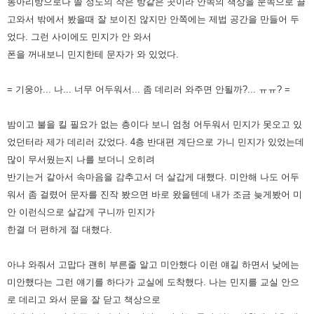
동아리방으로나 쓸 정도의 작은 방같은 곳이라 안쪽의 책상을 문쪽으로
끌
고와서 밖에서 봤을때 잘 보이진 않지만 안쪽에는 제법 공간을 만들어 두
었다. 그런 사이에도 민지가 안 와서
폰을 꺼내보니
민지한테 문자가 와 있었다.
= 기웅아... 나... 너무 어두워서... 좀 데리러 와주면 안될까?... ㅠㅠ? =
밤이고 불을 킬 필요가 없는 층이다 보니 엄청 어두워서 민지가 못오고 있
었던터라 제가 데리러 갔었다. 4층 반대편 계단으로
가니 민지가 있었는데
많이 무서웠는지 나를 보더니 오히려
반기는거 같아서 속마음을 감추고서 더 살갑게 대했다. 미안해 나도
어두
워서 좀 걸렸어 문자를 진작 봤으면 바로 왔을텐데 내가 조금 늦게봤어 미
안 이런식으로 살갑게 구니까 민지가
한결 더
편하게 절 대했다.
아냐 와줘서 고맙다 괜히 부른줄 알고 미안했다 이런 얘길 하면서 낮에는
미안했다는 그런 얘기를 하다가 교실에 도착했다.
나는 민지를 교실 안으
로 데리고 와서 문을 잘 닫고 책상으로