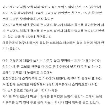
아마 제가 여자를 모를 때라 딱히 이성으로써 느낌이 먼저 오지않았던거
같다. 지금 생각해보니 그렇게 그냥저냥 안면있는
친구로만 지낼 줄 알았
는데 그날은 주말이었다. 저희 학교는
야자가 의무화 되던 곳이라 주말에도 학교에 나와서 공부를
해야했는데 제
가 주말에도 체육관 청소를 하는걸로 되면서 체육관 열쇠를 소지하고 있었
다. 학교 밖을 못 나가니 친구들끼리
체육관에서 농구나 하는게 유일한 스트레스 해소라서 열쇠 덕분에 제가 인
기가 좋았다.
대신 귀찮은게 애들이 놀기는 마음껏
놀고 뒷정리는 제가 다 해야한다는
점이다.
암튼 그날도 친구들 다 가고 공 간단하게 넣은 다음 전날 안 버린
쓰레기 봉투를 내 놓을려고 창고에서
끄집어왔는데 소각장쪽에
그 여자애가 있었다. 좀 구석진 곳에서 뭘 하는
거 같길래 쓰레기도 버릴겸해서 2층인 체육관에서 소각장으로 내려갔
다.
소각장으로 가는데 보니 민지가 계단
사이드 쪽에 있는데 딱보니 담배를 필꺼같은 느낌이 들었다. 그래서 쓰레
기봉투를 살짝
옆에 두고 몰래 가보니 역시나 입에 담배를 물고 있었다.