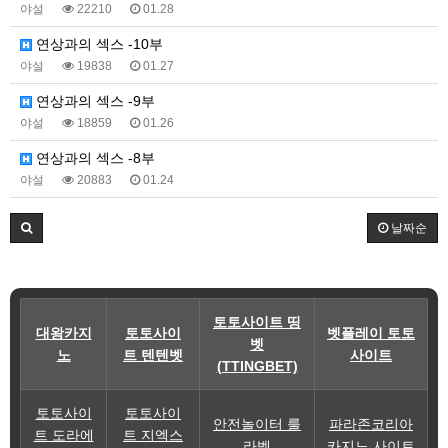
야설
22210
01.28
연상과의 섹스 -10부
야설
19838
01.27
연상과의 섹스 -9부
야설
18859
01.26
연상과의 섹스 -8부
야설
20883
01.24
날짜순
토토사이트 띵
대왕카지
토토사이
벳플레이 토토
벳
노
트 텐텐벳
사이트
(TTINGBET)
토토사이
토토사이
안전놀이터 룰
파라존코리아
트 도라에
트 지엑스
라벳
카지노 사이트