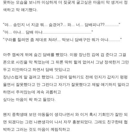
못하는 모습을 보니까 이상하게 더 짖궂게 굴고싶은 마음이 막 생겨서 정
색하고 막 얘기했다.
"야... 송민지 너 지금 뭐... 숨겼어?... 와... 너... 담배피냐??............"
"아... 아냐... 담배 아냐........................................."
"구라를 칠려면 좀 제대로 쳐라!... 딱보니 담배구만 뭐가 아냐.........."
아주 잽싸게 뒤에 숨긴 담배를 뺐었다. 이왕 장난친 김에 겁 준다고 그걸
폰으로 사진을 막 찍었는데 그 뒤론 딱히 할게 없어서
그냥 정색한거 그만
두고 미안하다고 하면서 담배 맛있냐고
장난스럽게 말 걸려고 했었다. 그런데 말하기도 전에 민지가
갑자기 펑펑
울면서 잘못했다고 안 그런다고 자기가 잘못했다고 제발 얘기하지 말라고
하면서 주저앉는데 계속 괴롭히고
싶다는 마음이 팍 하고 들었다.
왠지 중학생때 보던 야동들이 생각나면서 와 이거 혹시 기회인가 잘만 되
면 되겠다는 그런 나쁜생각이 나서 자꾸 흥분되었다.
그래도 친구한테 협
박하고 그러는 것도 마음이 께림직하고