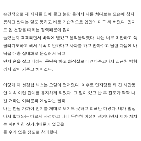
순간적으로 제 자지를 입에 물고 눈만 올려서 나를 쳐다보는 모습에 참지
못하고 싼다는 말도 못하고 바로 기습적으로 입안에 마구
싸 버렸다. 민지
도 입 천장을 때리는 정액때문에 많이
놀랬는지 켁켁되면서 바닥에 뱉었고 울먹울먹했다. 나는 너무 미안하고
쪽
팔리기도하고 해서 계속 미안하다고 사과를 하고 안아주고 달랜 다음에 바
닥을 대충 실내화로 문질러서 닦고
민지 손을 잡고
나와서 문단속 하고 화장실로 데려다주고나서 집근처 방향
까지 같이 가주고 헤어졌다.
이렇게 제 첫경험 섹스는 오랄이 먼저였다. 이후로 민지랑은 꽤 긴 시간동
안 계속 이런 관계를 유지하게 되었다. 그 일이 있고
난 후 진도가 팍팍 나
갈 거라는 여러분의 예상과는 달리
나는 한달 가까이 민지를 제대로 보지도 못하고 피해만 다녔다. 내가
발정
나서 할때와는 다르게 사정하고 나니 무한한 이성이 생겨나면서 제가 저지
른 파렴치한 짓거리때문에 얼굴을
들 수가
없을 정도로 창피했다.