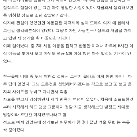
접적으로 접점이 없는 그런 아주 평범한 시절이었다.
지금와서 생각해보면
좀 멍청할 정도로 소년 같았던거같다.
여자에 관심이 있었던건 야동같은 자극제라 실제 또래의 여자 애
한테서
그런걸 생각해본적이 없었다. 그냥 여자인 사람친구? 정도의 개념을 가지
고 있던 제 생각을 확 바꿀만한 사건이
이때
일어났다. 중 2때 처음 야동을 접하고 한동안 미쳐서 하루에 6시간 이
상 야동을 찾아서 보고 자위도 평균 5회 이상 했던 아주
발정의 기간이 있
었다.
친구들에 비해 좀 늦게 야한걸 접해서 그런지 몰라도 이게 한번 빠지니 아
주 답이 없었다.
그냥 모든것을 섭렵해버리겠다는 각오로 보고 또 보고 음
지의 사이트를 누비고 다니면서 각종
자료를 받고서 감상하면서 자기
만족에 여념이 없었다. 처음에 소프트한것
부터 시작해서 하드 갱뱅 그룹까지 정말 지금 생각해보면 발정도 제대로
발정이라
조만간 미치겠구나라고 할
정도로 빠져 있었는데 생각보단 허무하게 중 3이 끝날 겨울 무렵 눈 녹듯
싹 끊어졌다.