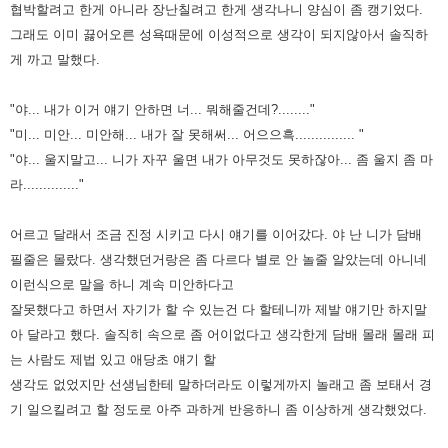
협박할려고 한게 아니라 장난칠려고 한게 생각나니 양심이 좀
캥기었다.
그래도 이미 끓어오른 성욕때문에 이성적으로 생각이 되지않아서 솔직하
게 까고 말했다.
"야... 내가 이거 얘기 안하면 너... 뭐해줄건데?........"
"미... 미안... 미안해... 내가 잘 못해써... 어으으흑............... "
"야... 울지말고... 니가 자꾸 울면 내가 아무것도 못하잖아... 좀 울지 좀 마
라.............."
어르고 달래서 조금 진정 시키고 다시 얘기를 이어갔다. 야 난 니가 담배
필줄은 몰랐다. 생각했던거랑은 좀 다르다 별로
안 놀줄 알았는데 아니네
이런식으로 말을 하니 계속 미안하다고
잘못했다고 하면서 자기가 할 수 있는건 다 할테니까 제발
얘기만 하지말
아 달라고 했다. 솔직히 속으로 좀 어이없다고 생각한게 담배 몰래 몰래 피
는 사람도 제법 있고 애당초 얘기 할
생각도 없었지만 선생님한테 말하더라도 이렇게까지 놀래고 좀 보태서 경
기 일으킬려고 할 정도로 아주 과하게 반응하니 좀
이상하게 생각했었다.