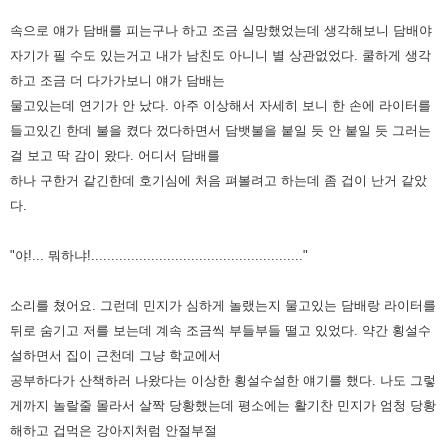
속으로 얘가 담배를 피는구나 하고 조금 실망했었는데 생각해보니 담배야
자기가 필 수도 있는거고 내가 남친도 아니니 별
상관없었다. 쿨하게 생각
하고 조금 더 다가가보니 얘가 담배는
물고있는데 연기가 안 났다. 아주 이상해서 자세히 보니 한 손에
라이터를
들고있긴 한데 불을 켰다 껐다하면서 담뱃불을 붙일 듯 안 붙일 듯 그러는
걸 보고 딱 감이 왔다. 어디서 담배를
하나
구한거 같긴한데 호기심에 처음 펴볼려고 하는데 좀 겁이 난거 같았
다.
"야!... 뭐하냐!....................................................."
소리를 쳤어요. 그런데 민지가 심하게 놀랬는지 물고있는 담배랑 라이터를
뒤로 숨기고 저를 보는데 계속 조금씩 부들부들
떨고 있었다. 약간 횡설수
설하면서 집이 근천데 그냥 학교에서
공부하다가 산책하러 나왔다는 이상한 횡설수설한 얘기를
했다. 나도 그렇
게까지 놀랄줄 몰라서 살짝 당황했는데 평소에는 활기찬 민지가 엄청 당황
해하고 겁먹은 강아지처럼 안절부절