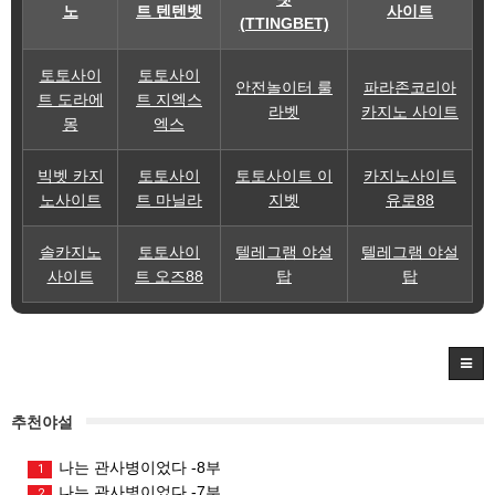
노
트 텐텐벳
사이트
(TTINGBET)
토토사이
토토사이
안전놀이터 룰
파라존코리아
트 도라에
트 지엑스
라벳
카지노 사이트
몽
엑스
빅벳 카지
토토사이
토토사이트 이
카지노사이트
노사이트
트 마닐라
지벳
유로88
솔카지노
토토사이
텔레그램 야설
텔레그램 야설
사이트
트 오즈88
탑
탑
추천야설
나는 관사병이었다 -8부
1
나는 관사병이었다 -7부
2