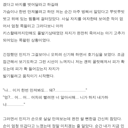
겠다고 바지를 벗어달라고 하길래
가슴이나 한번 만져볼려고 하던 저는 순간 아주 벙쪄서 알았다고
쭈빗쭈빗
벗고 뒤에 있는 뜀틀에 걸터앉았다. 사실 자지를 여자한테 보여준 적이 없
어서 엄청 쪽팔리고 그러다보니 아까
키스할때까지만해도 풀발기상태였던 자지가 완전히 죽어서는 아기 고추가
되어있는 쪽팔린 상황이였다.
긴장했던 민지가 그걸보더니 오히려 신기해 하면서 호기심을 보였다. 조금
접근해서 보기도하고 그런 시선이 느껴지니 저는
괜히 꼴릿해져서 피가 확
도는데 피가 확 들어갔는지 자지가
발기될려고 움직이기 시작했다.
"나... 이거 한번 만져봐도... 돼?..........................."
"엉?... 어... 어... 어차피 빨려면 너 알아서해... 니가 하지 내가하
냐..............."
그러면서 민지가 손으로 살살 만져보는데 완전 쌀 뻔한걸 간신히 참았다.
손이 엄청 뜨겁다고 느꼈는데 정말 미치겠는 줄
알았다. 순간 내가 지금 민