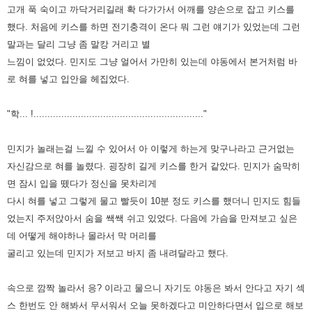
고개 푹 숙이고 까닥거리길래
확 다가가서 어깨를 양손으로 잡고 키스를
했다. 처음에 키스를 하면 전기충격이 온다 뭐 그런 얘기가 있었는데 그런
말과는
달리 그냥 좀 말캉 거리고 별
느낌이 없었다. 민지도 그냥 얼어서 가만히 있는데 야동에서 본거처럼 바
로 혀를 넣고 입안을
헤집었다.
"학... !............................................................."
민지가 놀래는걸 느낄 수 있어서 아 이렇게 하는게 맞구나라고 근거없는
자신감으로 혀를 놀렸다. 굉장히 길게 키스를 한거
같았다. 민지가 숨막히
면 잠시 입을 뗐다가 정신을 못차리게
다시 혀를 넣고 그렇게 물고 빨듯이 10분 정도 키스를 했더니
민지도 힘들
었는지 주저앉아서 숨을 쌕쌕 쉬고 있었다. 다음에 가슴을 만져보고 싶은
데 어떻게 해야하나 몰라서 막 머리를
굴리고 있는데 민지가 저보고 바지 좀 내려달라고 했다.
속으로 깜짝 놀라서 응? 이라고 물으니 자기도 야동은 봐서 안다고 자기 섹
스 한번도 안 해봐서 무서워서 오늘 못하겠다고
미안하다면서 입으로 해보