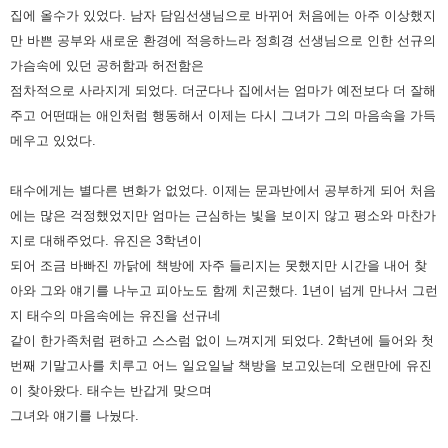
집에
올수가 있었다.
남자 담임선생님으로 바뀌어 처음에는 아주 이상했지
만 바쁜 공부와 새로운 환경에 적응하느라 정희경 선생님으로 인한 선규의
가슴속에 있던
공허함과 허전함은
점차적으로 사라지게 되었다. 더군다나 집에서는 엄마가 예전보다 더 잘해
주고 어떤때는 애인처럼 행동해서 이제는
다시 그녀가 그의 마음속을 가득
메우고 있었다.
태수에게는 별다른 변화가 없었다. 이제는 문과반에서 공부하게 되어 처음
에는 많은
걱정했었지만 엄마는 근심하는 빛을 보이지 않고 평소와 마찬가
지로 대해주었다.
유진은 3학년이
되어 조금 바빠진 까닭에 책방에 자주 들리지는 못했지만 시간을 내어 찾
아와 그와 얘기를 나누고 피아노도 함께 치곤
했다. 1년이 넘게 만나서 그런
지 태수의 마음속에는 유진을 선규네
같이 한가족처럼 편하고 스스럼 없이 느껴지게 되었다.
2학년에 들어와 첫
번째 기말고사를 치루고 어느 일요일날 책방을 보고있는데 오랜만에 유진
이 찾아왔다. 태수는 반갑게 맞으며
그녀와
얘기를 나눴다.