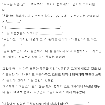
"누나는 요즘 많이 바쁘나봐요... 보기가 힘드네요... 엄마도 그러시던
데..................."
"3학년에 올라가니까 이것저것 할일이 많아지네... 아주머니는 안녕하시
지?.............."
"네........................................................."
"너는 학교생활이 어떠니?.........................."
"똑같아요... 하지만 내년에 고3이 된다고 생각하니까 불안하기도 하고
요................."
"공부 잘하면서 뭐가 불안해?... 다 잘 될거니까 너무 걱정하지마... 자꾸만
불안해하면 신경쓰여 잘될 일도 못되는 법이야................"
그말에 태수는 아주 조용한 웃음을 지었다. 유진은 그에게 새로운 길을 보
여줄뿐만 아니라 용기도 복돋아주고 조언도 해줘서 엄마처럼 편안한
느낌
이 들었다. 그래서 어떤 고민이 있으면
그녀에게 어려움없이 털어 놓곤 했다. 형제가 없던 태수에게 유진은 친누
나 같이 여겨져 형제가
무엇인지 조금이나마 느끼게 해주었다.
"대학에서 직업은 구체적으로 언제 정하게 되요?......................"