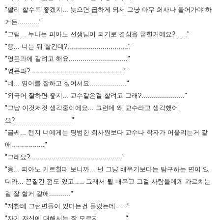
"빨리 할수록 좋겠지... 늦으면 급하게 되서 그냥 아무 회사나 들어가야 하
거든..........."
"그럼... 누나는 피아노 선생님이 되기로 결심을 굳힌거에요?......"
"응... 너는 뭐 할건데?..............................."
"영문과에 갈려고 해요.............................."
"영문과?................................................"
"네... 영어를 잘하고 싶어서요..................."
"외국어 잘하면 좋지... 교수같은걸 할려고 그래?......................"
"그냥 이것저것 생각중이에요... 그런데 왜 교수라고 생각했어
요?............................."
"글쎄... 왠지 너에게는 평범한 회사원보다 교수나 학자가 어울리는거 같
애................."
"그래요?..............................................."
"응... 피아노 기르칠때 보니까... 넌 그냥 배우기보다는 탐구하는 면이 있
더라... 끈질긴 점도 있고..... 그래서 뭘 배우고 그걸 사람들에게
가르치는
걸 잘 할거 같애..........."
"저한테 그런면들이 있다는건 몰랐는데......"
"자기 자신에 대해서는 잘 모르지.............."