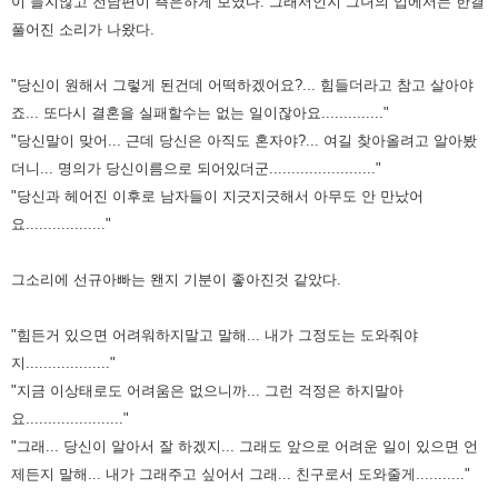
이 들지않고 전남편이 측은하게 보였다. 그래서인지 그녀의
입에서는 한결
풀어진 소리가 나왔다.
"당신이 원해서 그렇게 된건데 어떡하겠어요?... 힘들더라고 참고 살아야
죠... 또다시 결혼을 실패할수는 없는 일이잖아요.............."
"당신말이 맞어... 근데 당신은 아직도 혼자야?... 여길 찾아올려고 알아봤
더니... 명의가 당신이름으로 되어있더군........................"
"당신과 헤어진 이후로 남자들이 지긋지긋해서 아무도 안 만났어
요.................."
그소리에 선규아빠는 왠지 기분이 좋아진것 같았다.
"힘든거 있으면 어려워하지말고 말해... 내가 그정도는 도와줘야
지..................."
"지금 이상태로도 어려움은 없으니까... 그런 걱정은 하지말아
요......................"
"그래... 당신이 알아서 잘 하겠지... 그래도 앞으로 어려운 일이 있으면 언
제든지 말해... 내가 그래주고 싶어서 그래... 친구로서 도와줄게..........."