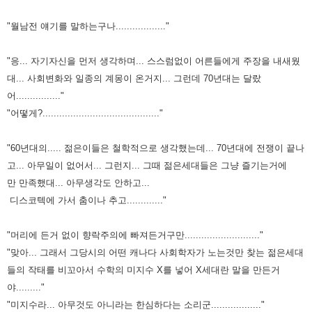
"월남전 얘기를 말하는구나.................."
"응... 자기자신을 먼저 생각하며... 스스럼없이 어른들에게 주장을 내새웠
대... 사회변화와 일종의 계몽이 온거지... 그런데 70년대는 달랐
어................"
"어떻게?.........................................."
"60년대의..... 젊은이들은 철학적으로 생각했는데... 70년대에 전쟁이 끝나
고... 아무일이 없어서... 그런지... 그때 젊은세대들은 그냥 즐기는거에
만
만족했대... 아무생각도 안하고...
디스코텍에 가서 춤이나 추고............."
"머리에 든거 없이 향락주의에 빠져든거구만..........................."
"맞아... 그래서 그당시의 어떤 캐나다 사회학자가 노는것만 찾는 젊은세대
들의 작태를 비꼬아서 수학의 미지수 X를 넣어 X세대란 말을
만든거
야........."
"미지수라... 아무것도 아니라는 한심하다는 소리군.................."