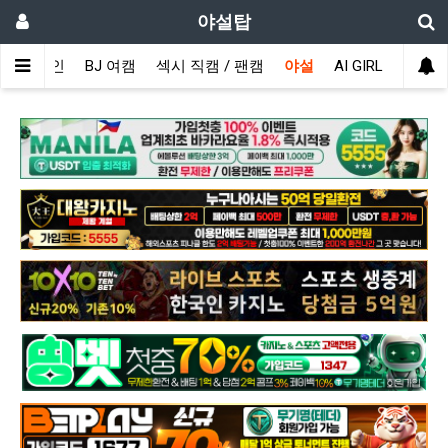
야설탑
메인
BJ 여캠
섹시 직캠 / 팬캠
야설
AI GIRL