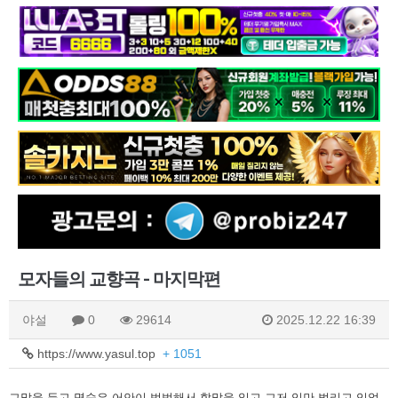
모자들의 교향곡 - 마지막편
야설
0
29614
2025.12.22 16:39
https://www.yasul.top
+ 1051
그말을 듣고 명숙은 어안이 벙벙해서 할말을 잃고 그저 입만 벌리고 있었