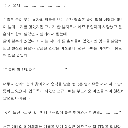
"어서 오세......................................."
수줍은 듯이 웃는 남자의 얼굴을 보는 순간 명숙은 숨이 막혀 버렸다. 6년
이 넘게 보지를 않았지만 그녀가 한 남자로서 아주 유일하게 사랑했고
결
혼해서 함께 살았던 사람이라서 한눈에
알아 볼수가 있었다. 이제는 나이가 든 흔적들이 있었지만 양복을 말끔히
입고 훤칠한 용모와
깔끔한 인상은 여전했다. 선규 아빠는 어색하게 웃으
며 입을 열었다.
"그동안 잘 있었어?..........................."
너무나 갑작스럽게 찾아와서 충격을 받은 명숙은 엉거주춤 서서 계속 숨도
못쉬고 있었다. 입구쪽에 서있던 선규아빠는 부드러운 미소를
띄며 천천히
앞으로 다가왔다.
"많이 놀랬나보구나... 미리 연락없이 불쑥 찾아와서 미안해................."
선규 아빠의 미안해하는 기색을 보며 명숙은 아주 간신히 진정을 되찾았