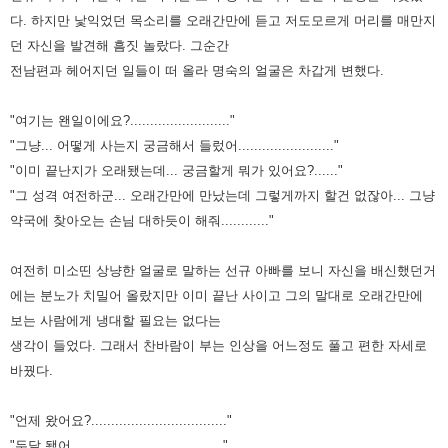
다. 하지만 낯익었던 목소리를 오래간만에 듣고 저도모르게 머리를
매만지
던 자신을 발견해 흠짓 놀랐다. 그순간
전남편과 헤어지던 일들이 떠 올라 명숙의 얼굴은 차갑게 변했다.
"여기는 왠일이에요?........................."
"그냥... 어떻게 사는지 궁금해서 들렀어........................"
"이미 끝난지가 오래됐는데... 궁금할게 뭐가 있어요?......"
"그 성격 여전하군... 오래간만에 만났는데 그렇게까지 할건 없잖아... 그냥
약국에 찾아오는 손님 대하듯이 해줘............"
여전히 미소띤 상냥한 얼굴로 말하는 선규 아빠를 보니 자신을 배신했던거
에는 분노가 치밀어 올랐지만 이미 끝난 사이고 그의 말대로
오래간만에
보는 사람에게 냉대할 필요는 없다는
생각이 들었다. 그래서 찬바람이 부는 인상을 어느정도 풀고 편한 자세로
바꿨다.
"언제 왔어요?.................................."
"두달 됐어......................................"