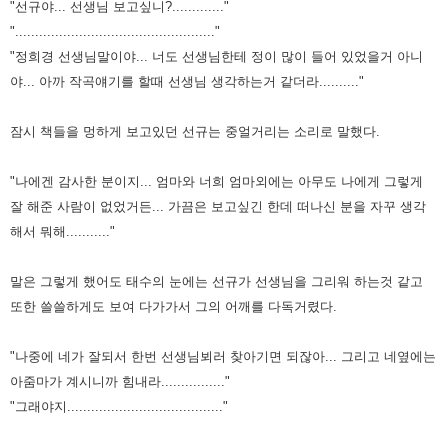
"선규야... 선생님 보고싶니?............."
".................................................."
"정희경 선생님말이야... 너도 선생님한테 정이 많이 들어 있었을거 아니
야... 아까 작곡얘기를 할때 선생님 생각하는거 같더라.........."
잠시 책들을 멍하게 보고있던 선규는 중얼거리는 소리로 말했다.
"나에겐 감사한 분이지... 엄마와 너희 엄마외에는 아무도 나에게 그렇게
잘 해준 사람이 없었거든... 가끔은 보고싶긴 한데 떠나신 분을
자꾸 생각
해서 뭐해..........."
말은 그렇게 했어도 태수의 눈에는 선규가 선생님을 그리워 하는것 같고
또한 쓸쓸하게도 보여 다가가서 그의 어깨를 다독거렸다.
"나중에 네가 잘되서 한번 선생님뵈러 찾아기면 되잖아... 그리고 네옆에는
아줌마가 계시니까 힘내라................"
"그래야지......................................."