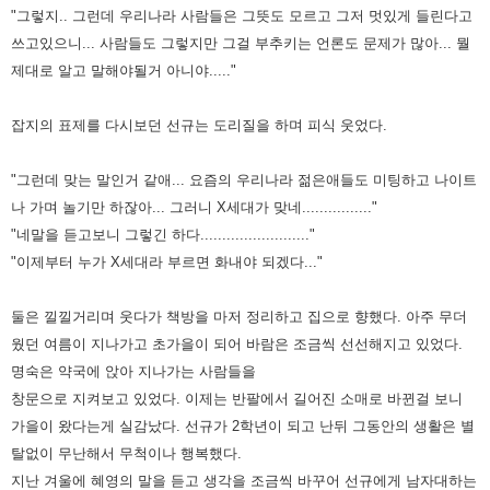
"그렇지.. 그런데 우리나라 사람들은 그뜻도 모르고 그저 멋있게 들린다고
쓰고있으니... 사람들도 그렇지만 그걸 부추키는 언론도 문제가
많아... 뭘
제대로 알고 말해야될거 아니야....."
잡지의 표제를 다시보던 선규는 도리질을 하며 피식 웃었다.
"그런데 맞는 말인거 같애... 요즘의 우리나라 젊은애들도 미팅하고 나이트
나 가며 놀기만 하잖아... 그러니 X세대가 맞네................"
"네말을 듣고보니 그렇긴 하다........................."
"이제부터 누가 X세대라 부르면 화내야 되겠다..."
둘은 낄낄거리며 웃다가 책방을 마저 정리하고 집으로 향했다. 아주
무더
웠던 여름이 지나가고 초가을이 되어 바람은 조금씩 선선해지고 있었다.
명숙은 약국에 앉아 지나가는 사람들을
창문으로 지켜보고
있었다. 이제는 반팔에서 길어진 소매로 바뀐걸 보니
가을이 왔다는게 실감났다. 선규가 2학년이 되고 난뒤 그동안의 생활은 별
탈없이
무난해서 무척이나 행복했다.
지난 겨울에 혜영의 말을 듣고 생각을 조금씩 바꾸어 선규에게 남자대하는