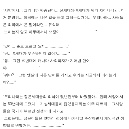
"사방에서... 그러니까 짜증난다... 신세대와 X세대가 뭐가 차이나냐?... 이
거 분명히... 외국에서 나온 말을 듣고 그러는걸거야... 우리나라...
사람들
은 외국에서 온 말이라면... 유식해
보이는지 알고 아무데서나 쓰잖아..............................."
"맞어... 뜻도 모르고 쓰지...................."
"넌... X세대가 무슨뜻인지 알어?.........."
"응... 그건 70년대에 캐나다 사회학자가 지어낸 단어
야............................"
"뭐야?... 그럼 옛날에 나온 단어를 가지고 우리는 지금와서 이러는거
야?....."
"우리나라는 젊은세대들의 의식이 몇년전부터 바꼈잖아... 원래 서양에서
는 60년대에 그랬대... 기성세대들이 젊었을때와는 아주 다르게...
그사람
들은 국가가 부르면 전쟁터에 나가고
그랬는데... 젊은이들은 뭣하러 전쟁에 나가냐고 주장하면서 개인적인 성
향으로 변했거든............................"