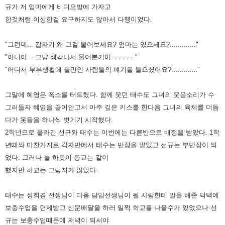
규가 저 엄마에게 비디오방에 가자고
한것처럼 이상한걸 요구하지도 않아서 다행이었다.
"그런데... 갑자기 왜 그걸 물어보세요? 엄마는 있으세요?............."
"아니야... 그냥 생각나서 물어본거야............"
"어디서 부부생활에 불만인 사람들의 얘기를 들으셨어요?............."
그말에 혜영은 폭소를 터트렸다. 함께 웃던 태수도 그녀의 웃음소리가 수
그러들자 혜영을 끌어안고서 아주 깊은 키스를 한다음 그녀의 육체를
더듬
다가 옷들을 하나씩 벗기기 시작했다.
2학년으로 올라간 선규와 태수는 이번에는 다른반으로 배정을 받았다. 1학
년때와 마찬가지로 각자반에서 태수는 반장을 맡았고 선규는
부반장이 되
었다. 그러나 늘 하듯이 등교는 같이
했지만 하교는 그렇지가 않았다.
태수는 정희경 선생님이 다음 담임선생님이 될 사람한테
말을 해준 덕택에
보충수업을 면제받고 신문배달을 하러 일찍 학교를 나올수가 있었으나 선
규는 보충수업때문에 저녁이 되서야