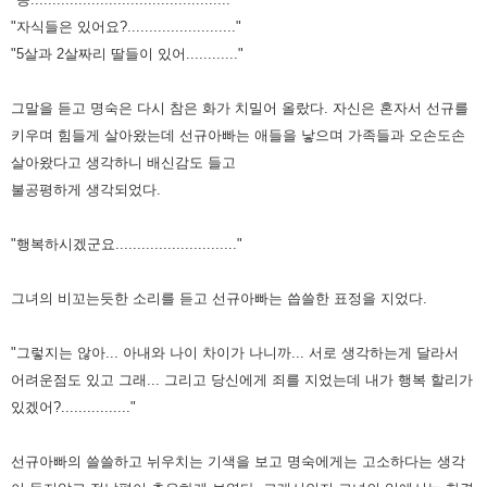
"자식들은 있어요?........................."
"5살과 2살짜리 딸들이 있어............"
그말을 듣고 명숙은 다시 참은 화가 치밀어 올랐다. 자신은 혼자서 선규를
키우며 힘들게 살아왔는데 선규아빠는 애들을 낳으며 가족들과
오손도손
살아왔다고 생각하니 배신감도 들고
불공평하게 생각되었다.
"행복하시겠군요............................"
그녀의 비꼬는듯한 소리를 듣고 선규아빠는 씁쓸한 표정을 지었다.
"그렇지는 않아... 아내와 나이 차이가 나니까... 서로 생각하는게 달라서
어려운점도 있고 그래... 그리고 당신에게 죄를 지었는데 내가 행복
할리가
있겠어?................"
선규아빠의 쓸쓸하고 뉘우치는 기색을 보고 명숙에게는 고소하다는 생각