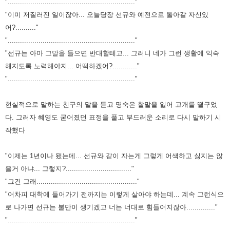
".............................................................."
"이미 저질러진 일이잖아... 오늘당장 선규와 예전으로 돌아갈 자신있
어?.........."
".............................................................."
"선규는 아마 그말을 들으면 반대할테고... 그러니 네가 그런 생활에 익숙
해지도록 노력해야지... 어떡하겠어?............"
".............................................................."
현실적으로 말하는 친구의 말을 듣고 명숙은 할말을 잃어 고개를 떨구었
다. 그러자 혜영도 굳어졌던 표정을 풀고 부드러운 소리로 다시
말하기 시
작했다
"이제는 1년이나 됐는데... 선규와 같이 자는게 그렇게 어색하고 싫지는 않
을거 아냐... 그렇지?................................"
"그건 그래................................................."
"어차피 대학에 들어가기 전까지는 이렇게 살아야 하는데... 계속 그런식으
로 나가면 선규는 불만이 생기겠고 너는 너대로 힘들어지잖아.............."
".............................................................."