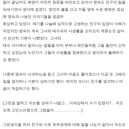
말이 끝났어도 혜영이 여전히 창문을 바라보고 있어서 명숙도 친구의 말을
되새기면서 생각에 잠겼다.
방안의 불을 끄고 아들 옆에 누운 혜영은 점심
때 명숙과 나눴던 이야기들을 곰곰히
회상하고 있었다. 얘기를 나눌때 심적으로 고생하는
친구의 입장이 이해가
되었지만 명숙이 계속 그녀와 태수와의 사생활을 꼬치꼬치 캐묻는것 같아
서 은근히 기분이 나빴었다. 그녀와
태수 사이에서 일어나는 일들을 마치 부부나 애인들처럼 그들 둘만이 간직
하고 싶었는데 누군가가 그들의 사생활을 침해한다고 생각되어
불쾌하기
만 했었다.
나중에 명숙이 사과하는걸 듣고 그녀의 마음도 풀어졌으나 지금 또 그때의
일을 생각하니 기분이 상하기만 했다.
하지만 또다시 친구를 생각하니 마
음이 착잡하기도 했다.
[그런걸 말하고 의논할 상대가 나말고... 이세상에서 누가 있겠어?... 저도
오죽
고민스러웠으면 그랬을까........................]
그런생각을 하자 친구와 서로 부부관계에 대해 말을 나눈거 같아서 저도모