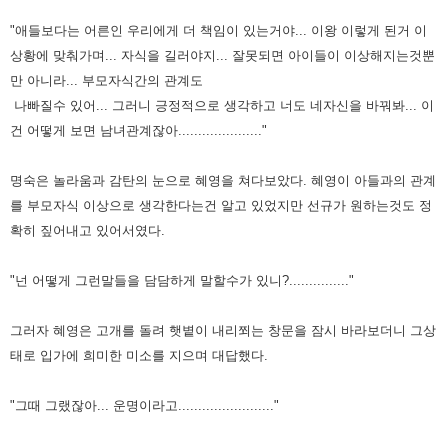
"애들보다는 어른인 우리에게 더 책임이 있는거야... 이왕 이렇게 된거 이
상황에 맞춰가며... 자식을 길러야지... 잘못되면 아이들이
이상해지는것뿐
만 아니라... 부모자식간의 관계도
나빠질수 있어... 그러니 긍정적으로 생각하고 너도 네자신을 바꿔봐... 이
건 어떻게 보면
남녀관계잖아....................."
명숙은 놀라움과 감탄의 눈으로 혜영을 쳐다보았다. 혜영이 아들과의 관계
를 부모자식 이상으로 생각한다는건 알고 있었지만 선규가
원하는것도 정
확히 짚어내고 있어서였다.
"넌 어떻게 그런말들을 담담하게 말할수가 있니?..............."
그러자 혜영은 고개를 돌려 햇볕이 내리쬐는 창문을 잠시 바라보더니 그상
태로 입가에 희미한 미소를 지으며 대답했다.
"그때 그랬잖아... 운명이라고........................"