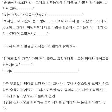
"좀 손해가 있겠지만... 그래도 방학동안에 어디를 못 가본 네가 마음에 걸
려서 그래................."
"저는 괜찮다고 말씀드렸잖아요.................................."
"하지만... 내 마음이 좀 그렇네... 그리고 너와 어디 놀러가본적이 오래 되
었잖아... 그래서 이번기회에 나도 바람을 쐴겸해서 그러는거야... 내가 같
이 나간다면 그럴거지?............"
그러자 태수의 얼굴은 기대감으로 환하게 밝아졌다.
"엄마가 같이 가주신다면 저야 좋죠... 그렇게해요... 그럼 엄마와 데이트를
하는거네요?..........."
"그러네................................................................."
마구 웃고있는 엄마를 보던 태수는 그녀가 너무나 사랑스럽게 느껴져 안고
싶은 충동이 일어났다. 그래서 아무말 없이 엄마의 가느다란 허리를 안고
그에게로 끌어당겼다. 아들에게 안긴
혜영은 점차적으로 커져가는 그의 성기를 감지하자 두 눈을 커다랗게 떴
다.