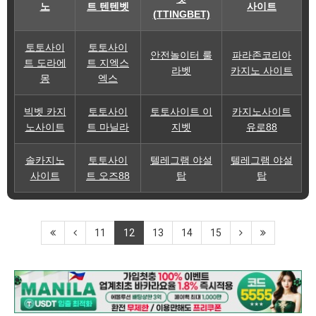
노
트 텐텐벳
사이트
(TTINGBET)
토토사이
토토사이
안전놀이터 룰
파라존코리아
트 도라에
트 지엑스
라벳
카지노 사이트
몽
엑스
빅벳 카지
토토사이
토토사이트 이
카지노사이트
노사이트
트 마닐라
지벳
유로88
솔카지노
토토사이
텔레그램 야설
텔레그램 야설
사이트
트 오즈88
탑
탑
11
12
13
14
15