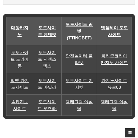
토토사이트 띵
대왕카지
토토사이
벳플레이 토토
벳
노
트 텐텐벳
사이트
(TTINGBET)
토토사이
토토사이
안전놀이터 룰
파라존코리아
트 도라에
트 지엑스
라벳
카지노 사이트
몽
엑스
빅벳 카지
토토사이
토토사이트 이
카지노사이트
노사이트
트 마닐라
지벳
유로88
솔카지노
토토사이
텔레그램 야설
텔레그램 야설
사이트
트 오즈88
탑
탑