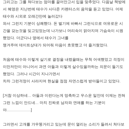
그리고는 그를 쳐다보는 엄마를 끌어안고서 입을 맞추었다. 다음날 책방에
서 혜영은 지난번에 태수가 사다준 카펜터스의 음악을 듣고 있었다. 어제
태수와 시외로 오래간만에 놀러갔다
와서 그런지 기분이 상쾌했다. 돈 벌기에 바빠서 그런식으로 여유로운 시
간을 갖는것을 잊고있었는데 나가보니 머리속이 맑아지며 가슴속이 시원
했었다.
더군다나 옆에서 태수가 그녀를
챙겨주며 데이트상대가 되어줘 마음이 흐뭇했고 더 즐거웠었다.
처음에 태수와 이렇게 살기로 결정을 내렸을때는 무척 어색했었고 걱정이
이만저만이 아니어서 과연 아들과 이렇게 살수있을까하는 의문이 들기도
했었다. 그러나 시간이 지나가면서
차차 그런걱정이 사라지며 현실을 점점 자연스럽게 받아들이고 있었다.
[거참 이상하네... 아들과 이런다는게 망측하고 우스운 일인데 이제는 전혀
그런 느낌이 안드네... 마치 진짜로 남자와 연애를 하는 기분이
야.....................]
그러면서 고개를 갸우뚱거리고 있는데 문이 열리는 소리가 들려서 쳐다보