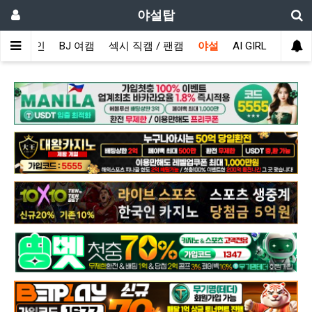
야설탑
메인
BJ 여캠
섹시 직캠 / 팬캠
야설
AI GIRL