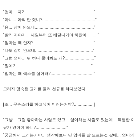
"엄마... 자?........................................................."
"아니... 아직 안 잤니?..........................................."
"응... 잠이 안오네................................................"
"빨리 자야지... 내일부터 또 배달나가야 하잖아........."
"엄마는 왜 안자?................................................."
"나도 잠이 안오네..............................................."
"그럼 엄마... 뭐 하나 물어봐도 돼?........................"
"뭔데?.............................................................."
"엄마는 왜 섹스를 싫어해?..................................."
그러자 명숙은 고개를 돌려 선규를 쳐다보았다.
[또... 무슨소리를 하고싶어 이러는거야?................]
"그냥... 그걸 좋아하는 사람도 있고... 싫어하는 사람도 있는데... 특별한 이
유가 있어야 하니?........................."
"궁금해서 그러는거야... 생각해보니 난 엄마를 잘 모르는것 같애... 엄마의