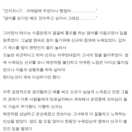
"안지치니?... 어제밤에 두번이나 했잖아....................."
"엄마를 보기만 해도 안아주고 싶어서 그래요.............."
그러면서 태수는 수줍은듯이 얼굴에 홍조를 띄는 엄마를 더듬으면서 입을
맞추었다.
그날밤 명숙은 잠이 들기위해 선규와 침대에 누워있었다. 갑자
기 섹스를 많이 한탓인지 몸이 놀라서
오늘은 피곤하다고 하자 선규는 아무반대없이 그녀의 청을 들어주었다. 옆
에 누워있는 선규를 보니 예전처럼 불안하고 어색한 느낌은 더이상 들지않
았으나 아들과 성행위를 하며 살아야
한다는것이 계속 이상하기만 했다.
아주 긍정적으로 생각할려고 애를 써도 선규가 낯설게 느껴졌고 또한 그들
의 관계가 다른 사람들에게 탄로날까봐서 계속해서 은연중에 조바심이 들
어 가슴이 무거웠다. 다행히 선규는
예전처럼 상냥하고 온순해졌고 전보다는 그녀에게 더 잘할려고 노력하는
인상을 받았다. 잠도 잘 오질 않아서 한동안 누워있는데 옆에서 선규가 별
안간 입을 열었다.