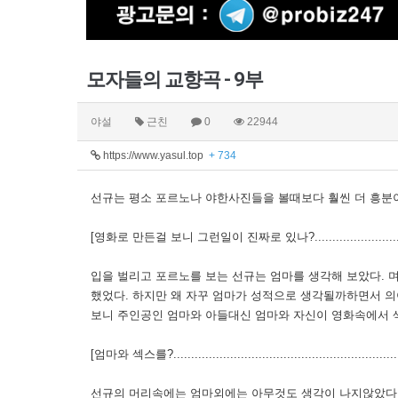
모자들의 교향곡 - 9부
야설
근친
0
22944
https://www.yasul.top
+ 734
선규는 평소 포르노나 야한사진들을 볼때보다 훨씬 더 흥분
[영화로 만든걸 보니 그런일이 진짜로 있나?.................................
입을 벌리고 포르노를 보는 선규는 엄마를 생각해 보았다. 
했었다. 하지만 왜 자꾸 엄마가 성적으로 생각될까하면서 의
보니 주인공인 엄마와 아들대신 엄마와 자신이 영화속에서 
[엄마와 섹스를?..................................................................
선규의 머리속에는 엄마외에는 아무것도 생각이 나지않았다.