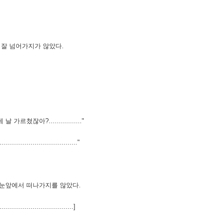
 잘 넘어가지가 않았다.
잖아?................."
.........................."
 눈앞에서 떠나가지를 않았다.
............................]