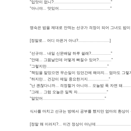
"입맛이 없니?................................................."
"아니야... 맛있어............................................"
명숙은 밥을 제대로 안먹는 선규가 걱정이 되어 그녀도 밥이
[정말로... 어디 아픈거 아냐?...........................]
"선규야... 내일 신문배달 하루 쉴래?................."
"안돼... 그믐날인데 어떻게 빠질수 있어?..........."
"그렇지만...................................................."
"책임을 맡았으면 무슨일이 있던간에 해야지... 엄마도 그렇게 날 가르쳤
"하지만... 건강이 제일 중요한거지.................."
"난 괜찮다니까... 걱정할거 아니야... 오늘밤 푹 자면 돼.....................
"그래... 그럼 오늘은 일찍 자........................."
"알았어....................................................."
식사를 마치고 선규는 방에서 공부를 했지만 엄마의 환상이
[정말 왜 이러지?... 이건 정상이 아닌데........................................