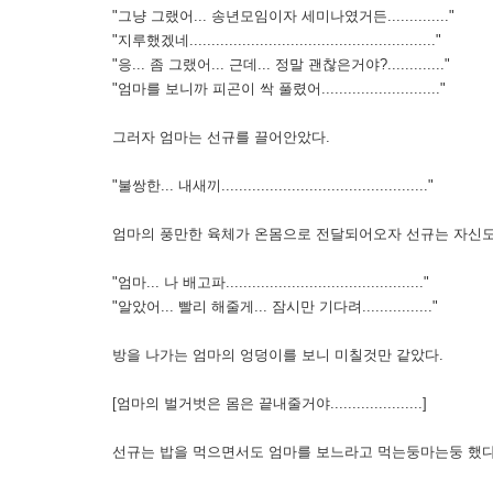
"그냥 그랬어... 송년모임이자 세미나였거든.............."
"지루했겠네........................................................"
"응... 좀 그랬어... 근데... 정말 괜찮은거야?............."
"엄마를 보니까 피곤이 싹 풀렸어..........................."
그러자 엄마는 선규를 끌어안았다.
"불쌍한... 내새끼..............................................."
엄마의 풍만한 육체가 온몸으로 전달되어오자 선규는 자신도
"엄마... 나 배고파............................................."
"알았어... 빨리 해줄게... 잠시만 기다려................"
방을 나가는 엄마의 엉덩이를 보니 미칠것만 같았다.
[엄마의 벌거벗은 몸은 끝내줄거야.....................]
선규는 밥을 먹으면서도 엄마를 보느라고 먹는둥마는둥 했다.