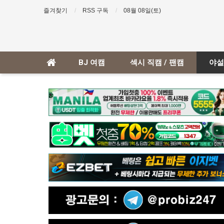
즐겨찾기
RSS 구독
08월 08일(토)
BJ 여캠
섹시 직캠 / 팬캠
야설