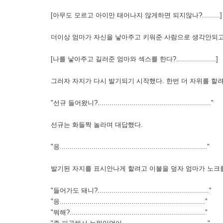
[아무도 모르고 아이만 태어나지 않게하면 되지않나?.........]
더이상 엄마가 자신을 낳아주고 키워준 사람으로 생각안되고
[나를 낳아주고 길러준 엄마와 섹스를 한다?....................]
그러자 자지가 다시 발기되기 시작했다. 한번 더 자위를 할
"선규 들어왔니?........................................................."
선규는 화들짝 놀라며 대답했다.
"응.........................................................................."
발기된 자지를 표시안나게 할려고 이불을 덮자 엄마가 노크를
"들어가도 돼니?........................................................"
"응........................................................................."
"뭐해?...................................................................."