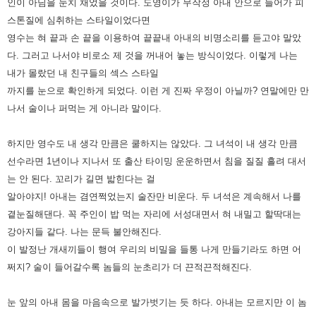
인이 아님을 눈치 채었을 것이다. 도영이가 무작정 아내 안으로 들어가 피
스톤질에 심취하는 스타일이었다면
영수는 혀 끝과 손 끝을 이용하여 끝끝내 아내의 비명소리를 듣고야 말았
다. 그러고 나서야 비로소 제 것을 꺼내어 놓는 방식이었다. 이렇게 나는
내가 몰랐던 내 친구들의 섹스 스타일
까지를 눈으로 확인하게 되었다. 이런 게 진짜 우정이 아닐까? 연말에만 만
나서 술이나 퍼먹는 게 아니라 말이다.
하지만 영수도 내 생각 만큼은 쿨하지는 않았다. 그 녀석이 내 생각 만큼
선수라면 1년이나 지나서 또 출산 타이밍 운운하면서 침을 질질 흘려 대서
는 안 된다. 꼬리가 길면 밟힌다는 걸
알아야지! 아내는 겸연쩍었는지 술잔만 비운다. 두 녀석은 계속해서 나를
곁눈질해댄다. 꼭 주인이 밥 먹는 자리에 서성대면서 혀 내밀고 할딱대는
강아지들 같다. 나는 문득 불안해진다.
이 발정난 개새끼들이 행여 우리의 비밀을 들통 나게 만들기라도 하면 어
쩌지? 술이 들어갈수록 놈들의 눈초리가 더 끈적끈적해진다.
눈 앞의 아내 몸을 마음속으로 발가벗기는 듯 하다. 아내는 모르지만 이 놈