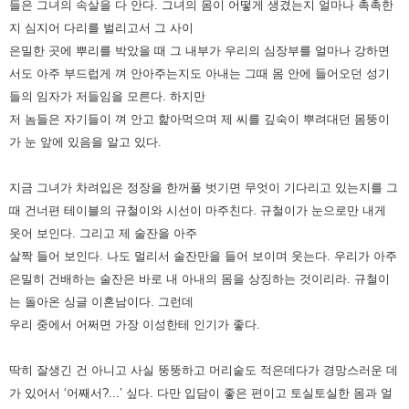
들은 그녀의 속살을 다 안다. 그녀의 몸이 어떻게 생겼는지 얼마나 촉촉한
지 심지어 다리를 벌리고서 그 사이
은밀한 곳에 뿌리를 박았을 때 그 내부가 우리의 심장부를 얼마나 강하면
서도 아주 부드럽게 껴 안아주는지도 아내는 그때 몸 안에 들어오던 성기
들의 임자가 저들임을 모른다. 하지만
저 놈들은 자기들이 껴 안고 핥아먹으며 제 씨를 깊숙이 뿌려대던 몸뚱이
가 눈 앞에 있음을 알고 있다.
지금 그녀가 차려입은 정장을 한꺼풀 벗기면 무엇이 기다리고 있는지를 그
때 건너편 테이블의 규철이와 시선이 마주친다. 규철이가 눈으로만 내게
웃어 보인다. 그리고 제 술잔을 아주
살짝 들어 보인다. 나도 멀리서 술잔만을 들어 보이며 웃는다. 우리가 아주
은밀히 건배하는 술잔은 바로 내 아내의 몸을 상징하는 것이리라. 규철이
는 돌아온 싱글 이혼남이다. 그런데
우리 중에서 어쩌면 가장 이성한테 인기가 좋다.
딱히 잘생긴 건 아니고 사실 뚱뚱하고 머리숱도 적은데다가 경망스러운 데
가 있어서 ‘어째서?...’ 싶다. 다만 입담이 좋은 편이고 토실토실한 몸과 얼