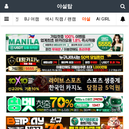
야설탑
메인
BJ 여캠
섹시 직캠 / 팬캠
야설
AI GIRL