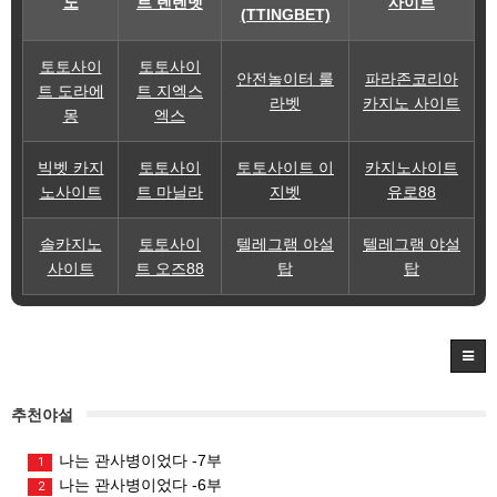
노
트 텐텐벳
사이트
(TTINGBET)
토토사이
토토사이
안전놀이터 룰
파라존코리아
트 도라에
트 지엑스
라벳
카지노 사이트
몽
엑스
빅벳 카지
토토사이
토토사이트 이
카지노사이트
노사이트
트 마닐라
지벳
유로88
솔카지노
토토사이
텔레그램 야설
텔레그램 야설
사이트
트 오즈88
탑
탑
추천야설
나는 관사병이었다 -7부
1
나는 관사병이었다 -6부
2