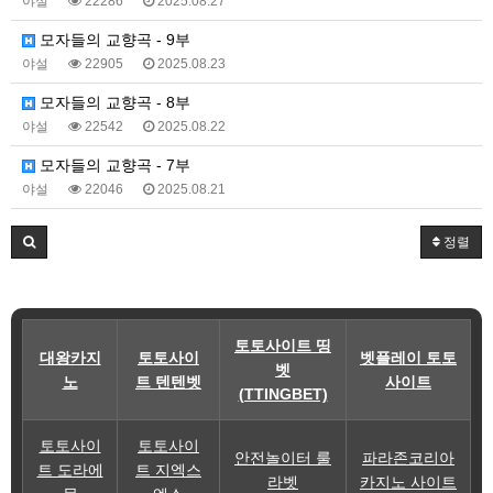
야설
22286
2025.08.27
모자들의 교향곡 - 9부
야설
22905
2025.08.23
모자들의 교향곡 - 8부
야설
22542
2025.08.22
모자들의 교향곡 - 7부
야설
22046
2025.08.21
정렬
토토사이트 띵
대왕카지
토토사이
벳플레이 토토
벳
노
트 텐텐벳
사이트
(TTINGBET)
토토사이
토토사이
안전놀이터 룰
파라존코리아
트 도라에
트 지엑스
라벳
카지노 사이트