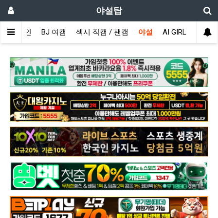
야설탑
메인
BJ 여캠
섹시 직캠 / 팬캠
야설
AI GIRL