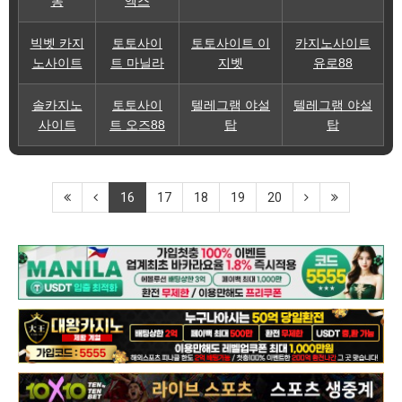
몽
엑스
빅벳 카지
토토사이
토토사이트 이
카지노사이트
노사이트
트 마닐라
지벳
유로88
솔카지노
토토사이
텔레그램 야설
텔레그램 야설
사이트
트 오즈88
탑
탑
16
17
18
19
20