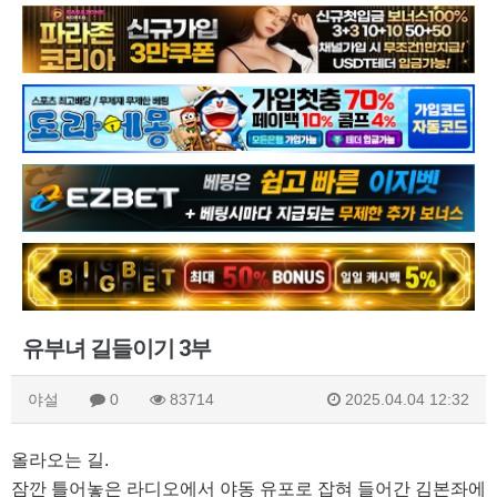
유부녀 길들이기 3부
야설
0
83714
2025.04.04 12:32
올라오는 길.
잠깐 틀어놓은 라디오에서 야동 유포로 잡혀 들어간 김본좌에