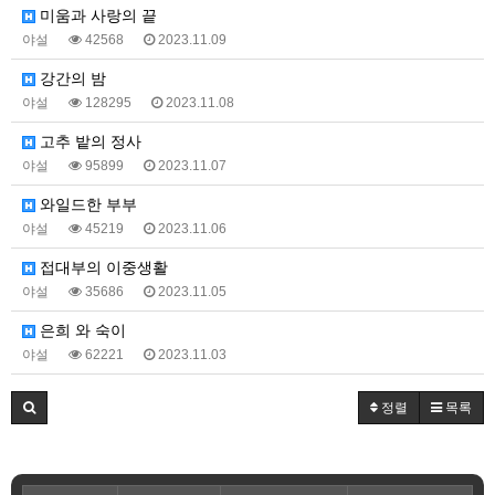
미움과 사랑의 끝
야설
42568
2023.11.09
강간의 밤
야설
128295
2023.11.08
고추 밭의 정사
야설
95899
2023.11.07
와일드한 부부
야설
45219
2023.11.06
접대부의 이중생활
야설
35686
2023.11.05
은희 와 숙이
야설
62221
2023.11.03
정렬
목록