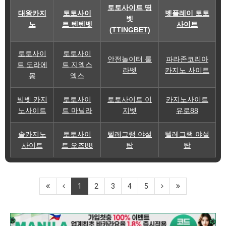
토토사이트 띵
대왕카지
토토사이
벳플레이 토토
벳
노
트 텐텐벳
사이트
(TTINGBET)
토토사이
토토사이
안전놀이터 룰
파라존코리아
트 도라에
트 지엑스
라벳
카지노 사이트
몽
엑스
빅벳 카지
토토사이
토토사이트 이
카지노사이트
노사이트
트 마닐라
지벳
유로88
솔카지노
토토사이
텔레그램 야설
텔레그램 야설
사이트
트 오즈88
탑
탑
1
2
3
4
5