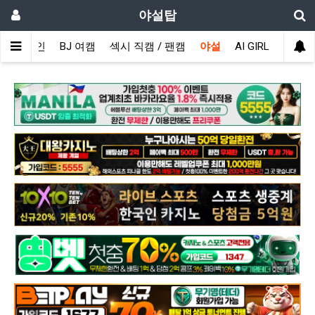
야설탑
메인
BJ 여캠
섹시 직캠 / 팬캠
야설
AI GIRL