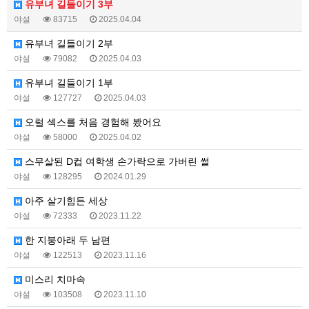
유부녀 길들이기 3부
야설
83715
2025.04.04
유부녀 길들이기 2부
야설
79082
2025.04.03
유부녀 길들이기 1부
야설
127727
2025.04.03
오럴 섹스를 처음 경험해 봤어요
야설
58000
2025.04.02
스무살된 D컵 여학생 손가락으로 가버린 썰
야설
128295
2024.01.29
아주 살기힘든 세상
야설
72333
2023.11.22
한 지붕아래 두 남편
야설
122513
2023.11.16
미스리 치마속
야설
103508
2023.11.10