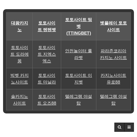
토토사이트 띵
대왕카지
토토사이
벳플레이 토토
벳
노
트 텐텐벳
사이트
(TTINGBET)
토토사이
토토사이
안전놀이터 룰
파라존코리아
트 도라에
트 지엑스
라벳
카지노 사이트
몽
엑스
빅벳 카지
토토사이
토토사이트 이
카지노사이트
노사이트
트 마닐라
지벳
유로88
솔카지노
토토사이
텔레그램 야설
텔레그램 야설
사이트
트 오즈88
탑
탑