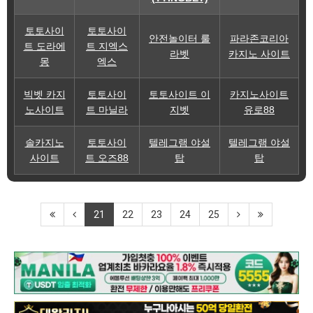
토토사이
토토사이
안전놀이터 룰
파라존코리아
트 도라에
트 지엑스
라벳
카지노 사이트
몽
엑스
빅벳 카지
토토사이
토토사이트 이
카지노사이트
노사이트
트 마닐라
지벳
유로88
솔카지노
토토사이
텔레그램 야설
텔레그램 야설
사이트
트 오즈88
탑
탑
21
22
23
24
25