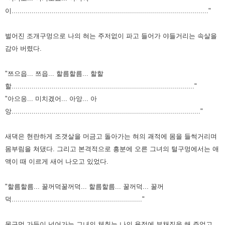
이.................................................................................................."
벌어진 조개구멍으로 나의 혀는 주저없이 파고 들어가 야들거리는 속살을
감아 버렸다.
"쯔으읍... 쯔읍... 할름할름... 할할
할..........................................................................................."
"아으응... 미치겠어... 아앙... 아
앙.............................................................................................."
새댁은 현란하게 조갯살을 머금고 돌아가는 혀의 괘적에 몸을 들썩거리며
몸부림을 쳐댔다. 그리고
본격적으로 흥분에 오른 그녀의 털구멍에서는 애
액이 때 이르게 새어 나오고 있었다.
"할름할름... 꿀꺼덕꿀꺼덕... 할름할름... 꿀꺼덕... 꿀꺼
덕................................................................."
목구멍 가득이 넘어가는 그녀의 체취는 나의 욕정에 부채질을 해 주었고