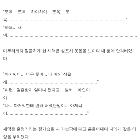
"쪼옥... 쪼옥... 하아하아... 쪼옥... 쪼
옥..............................................................................................."
"하으... 새
댁........................................................................................................"
마무리까지 말끔하게 한 새댁은 살포시 웃음을 보이며 내 품에 안겨버렸
다.
"아저씨이... 너무 좋아... 내 애인 삼을
래........................................................................"
"이런.. 결혼한지 얼마나 됐다고... 벌써... 애인이
야.........................................................."
"나... 아저씨한테 반해 버렸단말야... 아저씨
이................................................................"
새댁은 출렁거리는 젖가슴을 내 가슴팍에 대고 흔들어대며 나에게 갖은 아
양을 부려댔다.