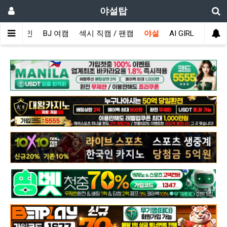
야설탑
메인
BJ 여캠
섹시 직캠 / 팬캠
야설
AI GIRL