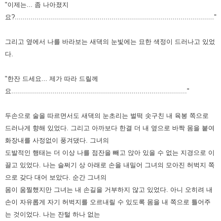
"이제는... 좀 나아졌지
요?....................................................................................................."
그리고 옆에서 나를 바라보는 새댁의 눈빛에는 묘한 색정이 드러나고 있었
다.
"한잔 드세요... 제가 따라 드릴께
요........................................................................................."
두손으로 술을 따르면서도 새댁의 눈초리는 벌떡 솟구친 내 육봉 쪽으로
드러나게 향해 있었다. 그리고
아까보다 한결 더 내 옆으로 바짝 몸을 붙여
화장내를 사정없이 풍겨댔다. 그녀의
도발적인 행태는
더 이상 나를 점잔을 빼고 앉아 있을 수 없는 지경으로 이
끌고 있었다. 나는 슬쩌기 상 아래로 손을
내밀어 그녀의 모아진 허벅지 쪽
으로 갖다 대어 보았다. 순간 그녀의
몸이 움찔했지만 그녀는 내 손길을
거부하지 않고 있었다. 아니 오히려 내
손이 자유롭게 자기 허벅지를 오르내릴 수 있도록 몸을 내 쪽으로
틀어주
는 것이었다. 나는 잔털 하나 없는