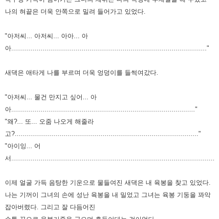
나의 혀끝은 더욱 안쪽으로
밀려 들어가고 있었다.
"아저씨... 아저씨... 아아... 아
아...................................................................................................."
새댁은 애타게 나를 부르며 더욱 엉덩이를 들썩여갔다.
"아저씨... 물건 만지고 싶어... 아
아.............................................................................................."
"왜?... 또... 오줌 나오게 해줄라
고?.............................................................................................."
"아이잉... 어
서..........................................................................................................
이제 얼굴 가득 음탕한 기운으로 물들여진 새댁은 내 육봉을 찾고 있었다.
나는 기꺼이 그녀의 손에
성난 육봉을 내 밀었고 그녀는 육봉 기둥을 꽈악
잡아버렸다. 그리고 잘 다듬어진