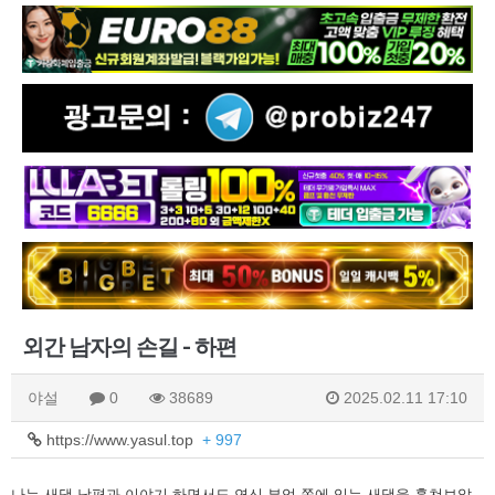
외간 남자의 손길 - 하편
야설
0
38689
2025.02.11 17:10
https://www.yasul.top
+ 997
나는 새댁
남편과 이야기 하면서도 연신 부엌 쪽에 있는 새댁을 훔쳐보았