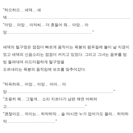
"하으하으... 새댁... 새
댁..........................................................................................................
"아앙... 아앙... 아저씨... 더 흔들어 줘... 아앙... 아
앙........................................................................"
새댁의 털구멍은 점점더 빠르게 움직이는 육봉의 펌푸질에 불이 날 지경이
었고 새댁의 신음소리는 점점더
커지고 있었다. 그리고 그녀는 음부를 빙
빙 돌려대며 리드미컬하게 털구멍을
오르내리는 육봉의
움직임에 보조를 맞추어갔다.
"하윽하윽... 아앙... 아앙... 아아... 아
앙.........................................................................................."
"조용히 해... 그렇게... 소리 지르다가 남편 깨면 어쩌려
고.................................................................."
"괜찮아요... 저이는... 하악하악... 술 마시면 누가 업어가도 몰라... 하악하
악........................................."