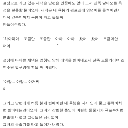
절정으로 가고 있는 새댁은 남편은 안중에도 없이 그저 잔뜩 달아오른 욕
정을 분출할 뿐이었다. 새댁은
내 육봉의 펌프질에 엉덩이를 들썩이면서
더욱 깊숙이까지 육봉이 파고 들도록
만들어주었다.
"하아하아... 조금만... 조금만... 아아... 아아... 왔어... 왔어... 조금마안...
더어........................................."
절정에 다다른 새댁은 엄청난 양의 애액을 쏟아내고서 잔뜩 오물거리며 조
여주던 털구멍에 힘을 빼
버렸다.
"아앙... 아앙... 아저씨
이..........................................................................................................
그리고 남편에게 하듯 붉게 변해버린 내 육봉을 다시 입에 물고 쮸쮸바처
럼 빨아대는것이었다. 그녀의
강렬한 흡입에 비릿한 물줄기가 폭포수처럼
분출해 버렸고 그것들은 남김없이
그녀의 목줄기를 타고
들어가 버렸다.