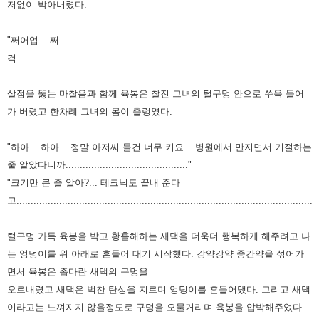
저없이 박아버렸다.
"쩌어업... 쩌
걱..........................................................................................................
살점을 뚫는 마찰음과 함께 육봉은 찰진 그녀의 털구멍 안으로 쑤욱 들어
가 버렸고 한차례 그녀의
몸이 출렁였다.
"하아... 하아... 정말 아저씨 물건 너무 커요... 병원에서 만지면서 기절하는
줄 알았다니까..........................................."
"크기만 큰 줄 알아?... 테크닉도 끝내 준다
고........................................................................................................"
털구멍 가득 육봉을 박고 황홀해하는 새댁을 더욱더 행복하게 해주려고 나
는 엉덩이를 위 아래로
흔들어 대기 시작했다. 강약강약 중간약을 섞어가
면서 육봉은 좁다란 새댁의 구멍을
오르내렸고 새댁은
벅찬 탄성을 지르며 엉덩이를 흔들어댔다. 그리고 새댁
이라고는 느껴지지 않을정도로 구멍을
오물거리며 육봉을 압박해주었다.