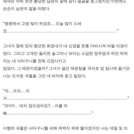
새댁은 어찌 보면 황당한
남편의 말에 잠시 얼굴을 찡그렸지만 이번에도
순순이 남편의 말을 따랐다.
"병원에서 고생 많이 하셨죠... 오늘 많이 드세
요............................................................................................"
그녀가 옆에 앉자 향긋한 화장내가 내 신경을 온통 마비시켜 버릴 지경이
었다. 그리고 고개만 돌리면
슬그머니 보이는 소담한 젖무덤과 하얀 허벅
지는 내 사타구니를 잔뜩 긴장시키고
있었다.
그 때문이었을까? 그녀가 끓인 매운탕을 국자로 앞 접시에 옮기던
나는 뜨거운 국물을 그만 내 바지에
쏟고 말았다.
"아... 뜨뜨... 뜨
거....................................................................................................."
"어마!!... 데지 않으셨어요?... 이를 어
째......................................................................."
다행히 국물은 사타구니를 피해 허벅지 위에 떨어졌지만 나는 데일 듯 뜨