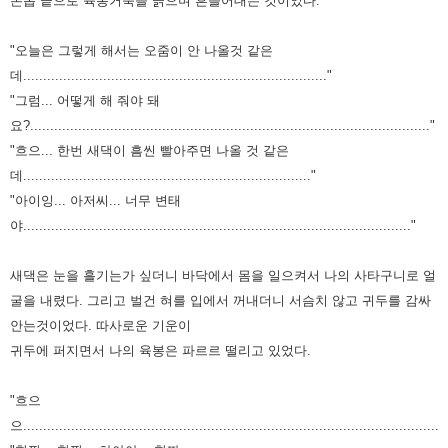
손톱 끝으로
육봉거죽을 긁으며 흔들어대는 것이었다.
"오늘은 그렇게 해서는 오줌이 안 나올것 같은
데............................................................................"
"그럼... 어떻게 해 줘야 돼
요?...................................................................................................."
"흐으... 한번 새댁이 흠씬 빨아주면 나올 것 같은
데........................................................................"
"아이잉... 아저씨... 너무 변태
야................................................................................................."
새댁은 눈을 흘기는가 싶더니 바닥에서 몸을 일으켜서 나의 사타구니로 얼
굴을 내렸다. 그리고 벌건
혀를 입에서 꺼내더니 서슴치 않고 귀두를 감싸
안는것이었다. 따사로운 기운이
귀두에 퍼지면서
나의 육봉은 파르르 떨리고 있었다.
"흐으
으..........................................................................................................