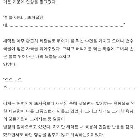
거운 기운에 인상을 찡그렸다.
"이를 어째... 뜨거울텐
데............................................................................................."
새댁은 아주 황급히 화장실로 뛰어가 물 적신 수건을 가지고 오더니 손수
국물이 닿은 자국을 닦아주었다.
그리고 허벅지를 닦는 와중에 그녀의 손
은 불룩 튀어나온 나의 육봉을 스치고
있었다.
"으으... 으
으..........................................................................................................
이제는 허벅지에 뜨거움보다 새댁의 손에 닿으면서 발기하는 육봉으로 인
한 뻐근함이 나를 고통스럽게
만들고 있었다. 그리고 새댁도 그러한 육봉
의 꿈틀거림이 느껴지는 듯 얼굴이
벌겋게 달아오르고
있었다. 하지만 새댁은 내 육봉의 민감한 반응을 감지
했으면서도 하던 행동을 멈추지 않고
계속하는것이었다.