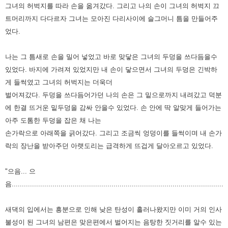
그녀의 허벅지를 따라 손을 옮겨갔다. 그리고 나의 손이
그녀의 허벅지 끄
트머리까지 다다르자 그녀는 모아진 다리사이에 슬그머니 틈을 만들어주
었다.
나는
그 틈새로 손을 밀어 넣었고 바로 맞닿은 그녀의 두덩을 쓰다듬을수
있었다. 바지에 가려져 있었지만
내 손이 닿으면서 그녀의 두덩은 긴박하
게 들썩였고 그녀의 허벅지는 더욱더
벌어져갔다. 두덩을
쓰다듬어가던 나의 손은 그 밑으로까지 내려갔고 덕분
에 한결 뜨거운 밑두덩을 감싸 안을수 있었다.
손 안에 딱 알맞게 들어가는
아주 도톰한 두덩을 잡은 채 나는
손가락으로 아래쪽을 긁어갔다. 그리고 조금씩
엉덩이를 들썩이며 내 손가
락의 장난을 받아주던 아랫도리는 급격하게 뜨겁게 달아오르고 있었다.
"으음... 으
음........................................................................................................."
새댁의 입에서는 흥분으로 인해 낮은 탄성이 흘러나왔지만 이미 거의 인사
불성이 된 그녀의 남편은
맞은편에서 벌어지는 음탕한 짓거리를 알수 있는