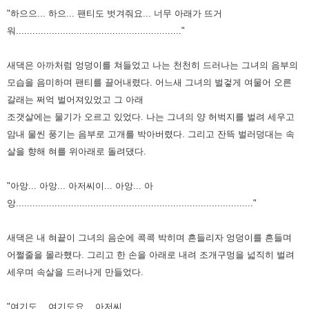
"하으으... 하으... 팬티도 벗겨줘요... 너무 아래가 뜨거
워............................................................"
새댁은 아까처럼 엉덩이를 쳐들었고 나는 천천히 드러나는 그녀의 음부의
모습을 음미하며 팬티를
끌어내렸다. 어느새 그녀의 벌겋게 여물어 오른
갈래는 쩌억 벌어져있었고 그 아래
조갯살에는
물기가 오르고 있었다. 나는 그녀의 양 허벅지를 벌려 세우고
암내 물씬 풍기는 음부로 고개를
박아버렸다. 그리고 잔뜩 벌러덩대는 속
살을 향해 혀를 위아래로 돌려댔다.
"아앙... 아앙... 아저씨이... 아앙... 아
앙......................................................................................"
새댁은 내 혀끝이 그녀의 음순에 콕콕 박히며 흔들리자 엉덩이를 흔들며
어쩔줄을 몰라했다. 그리고
한 손을 아래로 내려 조개구멍을 넓직히 벌려
세우며 속살을 드러나게 만들었다.
"여기도... 여기도요... 아저씨