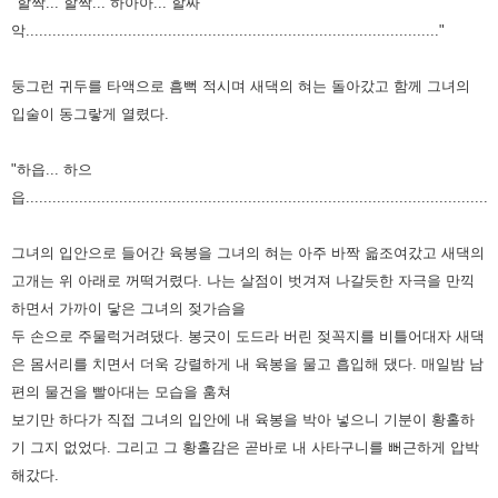
"할짝... 할짝... 하아아... 할짜
악............................................................................................."
둥그런 귀두를 타액으로 흠뻑 적시며 새댁의 혀는 돌아갔고 함께 그녀의
입술이 동그랗게 열렸다.
"하읍... 하으
읍..........................................................................................................
그녀의 입안으로 들어간 육봉을 그녀의 혀는 아주 바짝 읇조여갔고 새댁의
고개는 위 아래로 꺼떡거렸다. 나는
살점이 벗겨져 나갈듯한 자극을 만끽
하면서 가까이 닿은 그녀의 젖가슴을
두 손으로 주물럭거려댔다.
봉긋이 도드라 버린 젖꼭지를 비틀어대자 새댁
은 몸서리를 치면서 더욱 강렬하게 내 육봉을 물고
흡입해 댔다. 매일밤 남
편의 물건을 빨아대는 모습을 훔쳐
보기만 하다가 직접 그녀의 입안에 내 육봉을
박아 넣으니 기분이 황홀하
기 그지 없었다. 그리고 그 황홀감은 곧바로 내 사타구니를 뻐근하게
압박
해갔다.