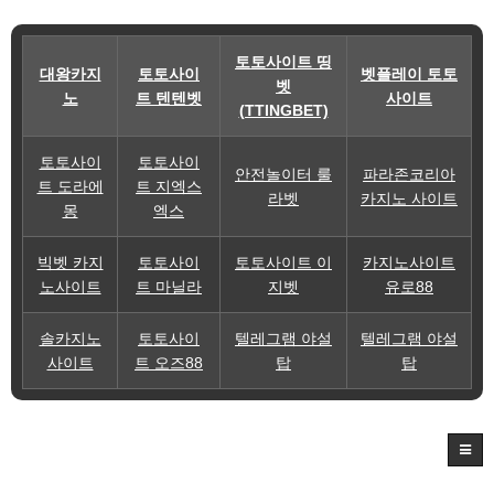
토토사이트 띵
대왕카지
토토사이
벳플레이 토토
벳
노
트 텐텐벳
사이트
(TTINGBET)
토토사이
토토사이
안전놀이터 룰
파라존코리아
트 도라에
트 지엑스
라벳
카지노 사이트
몽
엑스
빅벳 카지
토토사이
토토사이트 이
카지노사이트
노사이트
트 마닐라
지벳
유로88
솔카지노
토토사이
텔레그램 야설
텔레그램 야설
사이트
트 오즈88
탑
탑