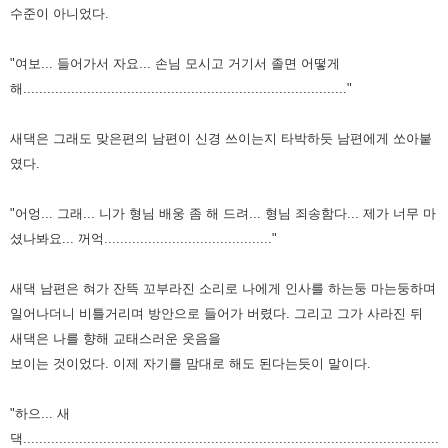
수준이 아니었다.
"여보... 들어가서 자요... 손님 모시고 거기서 졸면 어떻게
해................................................................................."
새댁은 그래도 맞은편의 남편이 신경 쓰이는지 타박하듯 남편에게 쏘아붙
였다.
"어엉... 그래... 니가 형님 배웅 좀 해 드려... 형님 죄송함다... 제가 너무 마
셨나봐요... 꺼억.........................................."
새댁 남편은 혀가 잔뜩 꼬부라진 소리로 나에게 인사를 하는둥 마는둥하며
일어나더니 비틀거리며
방안으로 들어가 버렸다. 그리고 그가 사라진 뒤
새댁은 나를 향해 교태스러운 웃음을
보이는
것이었다. 이제 자기를 맘대로 해도 된다는듯이 말이다.
"하으... 새
댁..........................................................................................................