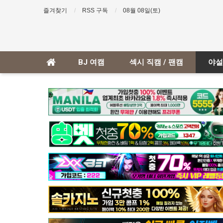
즐겨찾기
RSS 구독
08월 08일(토)
BJ 여캠
섹시 직캠 / 팬캠
야설