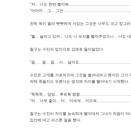
"자... 너도 한번 빨아봐.........................................................
"어마!!!... 그... 그건............................................................
잔뜩 독이 올라 빳빳하게 서있는 그것은 너무도 크고 징그러웠
"뭘... 놀라고 있어... 나도 니 보지를 빨아주었으니... 너도 내 것을 해줘야 할 거 아
철구는 수진의 입안으로 강제로 들이밀었다.
"읍..... 읍... 읍... 시... 싫어요...............................................
수진은 고개를 가로저으며 그것을 뱉어내려고 했지만 그가 머
막혀 죽을지도 모른다는 생각에 자지를 빨아대기 시작했다.
"쭉쭉쭉... 얌얌... 후르륵 짭짭................................................
"아... 너무 좋아... 더... 더세게... 아으윽...................................
철구는 수진이 자지를 능숙하게 빨아대자 그녀가 처음이 아니
입안에 대고 피스톤 질을 했다.