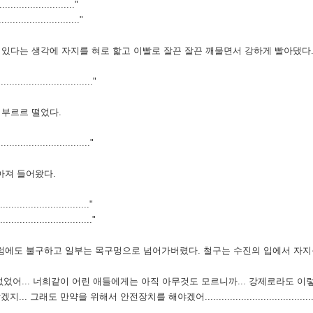
......................."
......................."
 있다는 생각에 자지를 혀로 핥고 이빨로 잘끈 잘끈 깨물면서 강하게 빨아댔다
..........................."
 부르르 떨었다.
............................."
아져 들어왔다.
............................."
............................"
그럼에도 불구하고 일부는 목구멍으로 넘어가버렸다.
철구는 수진의 입에서 자지
수 없었어... 너희같이 어린 애들에게는 아직 아무것도 모르니까... 강제로라도 이
 위해서 안전장치를 해야겠어..............................................