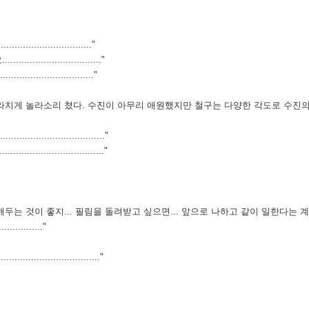
.............................."
........................"
............................."
치게 놀라소리 쳤다. 수진이 아무리 애원했지만 철구는 다양한 각도로 수진의
........................"
........................"
해두는 것이 좋지... 필림을 돌려받고 싶으면... 앞으로 나하고 같이 일한다는
..............."
........................."