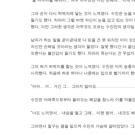
"끝 마무리를 해야지... 자꾸 서두르면 너만 손해야... 이게 마지막이야...
그의 손이 다시 허벅지에 닿는 것이 느껴졌다. 수진은 눈을 
들기도 했다. 차라리 그럴 바엔 자신이 눈을 감고 있는 것
했다. 다만 그러한 생각은 아무것도 모르는 수진만의 생각일
남자가 하는 말을 곧이곧대로 다 믿을 건 못 되지만 이미 모
자신만 손해일 것이라는 생각이 들었다. 잘못 했다간 다 끝
모른다는 불안감이 들기도 했다. 차라리 죽는다는 건 무섭지
그의 혀가 허벅지를 핥는 것이 느껴졌다. 수진은 마치 송충
시작했다. 처음에 혀로 하더니 나중에는 입으로 빨기까지 했
"아아... 거... 거긴 그... 그러지 말아요.........................................
수진은 아래쪽으로부터 올라오는 쾌감을 참느라 이를 악물었
"너도 느끼면서... 내숭을 떨고 그래... 이젠 됬어... 내것도 봐야지............
그러면서 철구는 몸을 일으켜 수진의 가슴에 걸터앉았다. 그