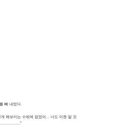
.
를 빼 내었다.
렇게 해보이는 수밖에 없었어... 너도 이젠 알 것
.........."