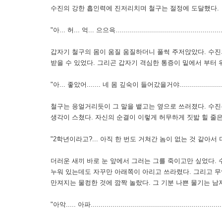
수진의 강한 흡인력에 진저리치며 철구는 절정에 도달했다.
"아... 허... 억... 으으윽........................................................
갑자기 철구의 몸이 움질 움질하더니 풀썩 주저앉았다. 수진
받을 수 있었다. 그리곤 갑자기 격심한 통증이 밑에서 부터 
"아... 좋았어....... 네 몸 깊숙이 들어갔을거야.............................
철구는 응얼거리듯이 그 말을 뱉고는 옆으로 쓰러졌다. 수진
생각이 스쳤다. 자신의 순결이 이렇게 허무하게 짓밟 힐 줄
"2학년이라고?... 아직 한 번도 거쳐간 놈이 없는 것 같아서 더 좋았어... 널 처음
더러운 새끼
바로 눈 앞에서 그러는 그를 죽이고만 싶었다. 
누워 있는데도 자꾸만 아래쪽이 아리고 쓰라렸다. 그리고 
만져지는 물컹한 것에 깜짝 놀랐다. 그 기분 나쁜 물기는 남
"아악..... 아파....................................................................