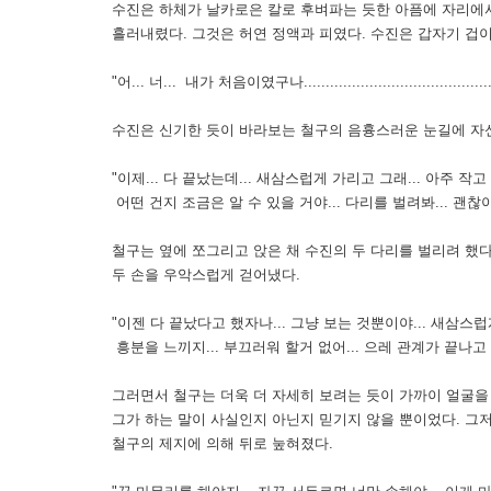
수진은 하체가 날카로은 칼로 후벼파는 듯한 아픔에 자리에서
흘러내렸다. 그것은 허연 정액과 피였다. 수진은 갑자기 겁이
"어... 너... 내가 처음이였구나................................................
수진은 신기한 듯이 바라보는 철구의 음흉스러운 눈길에 자신
"이제... 다 끝났는데... 새삼스럽게 가리고 그래... 아주 작고
어떤 건지 조금은 알 수 있을 거야... 다리를 벌려봐... 괜찮아....................
철구는 옆에 쪼그리고 앉은 채 수진의 두 다리를 벌리려 했다
두 손을 우악스럽게 걷어냈다.
"이젠 다 끝났다고 했자나... 그냥 보는 것뿐이야... 새삼스럽게
흥분을 느끼지... 부끄러워 할거 없어... 으레 관계가 끝나고 나면 다 그런 거니까.....
그러면서 철구는 더욱 더 자세히 보려는 듯이 가까이 얼굴을
그가 하는 말이 사실인지 아닌지 믿기지 않을 뿐이었다. 그
철구의 제지에 의해 뒤로 눞혀졌다.