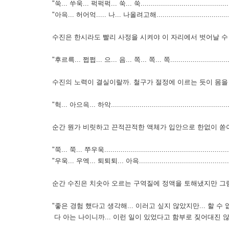
"쑥... 쑤욱... 퍽퍽퍽... 쑥... 쑥...............................................
"아윽... 허어억..... 나... 나올려고해.........................................
수진은 한시라도 빨리 사정을 시켜야 이 자리에서 벗어날 수
"후르륵... 쩝쩝... 으... 음... 쪽... 쪽... 쪽...................................
수진의 노력이 결실이랄까. 철구가 절정에 이르는 듯이 몸을
"헉... 아으윽... 하악.............................................................
순간 뭔가 비릿하고 끈적끈적한 액체가 입안으로 한없이 쏟
"쭉... 쭉... 쭈우욱................................................................
"우욱... 우엑... 퇴퇴퇴... 아윽.................................................
순간 수진은 치솟아 오르는 구역질에 정액을 토해냈지만 
"좋은 경험 했다고 생각해... 이러고 싶지 않았지만... 할 
다 아는 나이니까... 이런 일이 있었다고 함부로 짖어대진 않겠지... 그래도 만약을