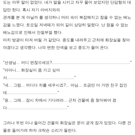
도는 아무 말이 없었다.
내가 말을 시키고 자꾸 물어 보았지만 단답형의 대
답만 한다.
혹시 자기 아버지와의
관계를 본 게 아닐까 를 생각하니 머리 속이 복잡해지고
참을 수 없는 배뇨
감을 느꼈다.
토요일 저녁때가 되어 길이 상당히 밀렸다.
난 참을 수 없는
배뇨감으로 인해서 안절부절 했다.
마치 방광이 터져 버릴 거 같았다.
종도를 내려주고 근처에 화장실을 찾아
야겠다고 생각했다.
나의 변한 안색을 보고 종도가 물어 온다.
"선생님... 어디 편찮으세요?.................................................................
"
"아아니... 화장실이 좀 가고 싶어
서........................................................
"
"네... 그럼... 어디다 차를 세우시죠?... 아님... 조금만 더 가면 친구 집인
데..........................................
"
"응... 그래... 잠시 차에서 기다려라... 근처 건물에 좀 찾아봐야 겠
다.................................................."
그러나 두번 이나 들어간 건물의 화장실은 문이 굳게 잠겨 있었다.
다른 건
물로 들어가려 하자 크락숀 소리가 들린다.