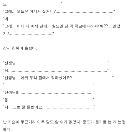
요.............................................."
"그래... 오늘은 여기서 잘거니?................................................."
"네......................................................................................."
"그래... 이제 나 이제 갈께... 월요일 날 꼭 학교에 나와야 해??... 알았
지?....................................."
잠시 침묵이 흘렀다.
"선생님.............................................................................."
"응...................................................................................."
"선생님... 아까 우리 집에서 뭐하셨어요?.................................."
"..........................................................................."
"선생님!!................................................................"
"응........................................................................"
"저... 그럴 줄 몰랐어요............................................"
난 가슴이 두근거려 아무 말도 할 수가 없었다.
종도가 뭔가를 본 게 분명
했다.