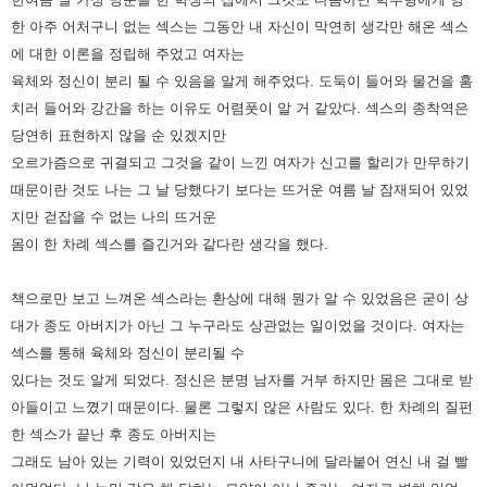
한 아주 어처구니 없는 섹스는
그동안 내 자신이 막연히 생각만 해온 섹스
에 대한 이론을 정립해 주었고
여자는
육체와 정신이 분리 될 수 있음을 알게 해주었다.
도둑이 들어와 물건을 훔
치러 들어와 강간을 하는 이유도 어렴풋이 알 거 같았다.
섹스의 종착역은
당연히 표현하지 않을 순 있겠지만
오르가즘으로 귀결되고
그것을 같이 느낀 여자가 신고를 할리가 만무하기
때문이란 것도
나는 그 날 당했다기 보다는 뜨거운 여름 날 잠재되어 있었
지만 걷잡을 수 없는
나의 뜨거운
몸이 한 차례 섹스를 즐긴거와 같다란 생각을 했다.
책으로만 보고 느껴온 섹스라는 환상에 대해 뭔가 알 수 있었음은
굳이 상
대가 종도 아버지가 아닌 그 누구라도 상관없는 일이었을 것이다.
여자는
섹스를 통해 육체와 정신이 분리될 수
있다는 것도 알게 되었다.
정신은 분명 남자를 거부 하지만 몸은 그대로 받
아들이고 느꼈기 때문이다.
물론 그렇지 않은 사람도 있다.
한 차례의 질펀
한 섹스가 끝난 후 종도 아버지는
그래도 남아 있는 기력이 있었던지
내 사타구니에 달라붙어 연신 내 걸 빨