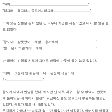
"아악.............................................................................."
"왜그래... 왜그래... 종도야.. 왜그래...................................."
이미 모든 상황을 눈치 챘단 건 너무나 자명한 사실이었고
내가 할 말을 별
로 없었다.
"종도야... 잘못했어... 제발... 용서해줘......................................"
"뭘... 용서 하란거야... 에이......................................................"
난 외마디 비명을 지르며 그대로 바닥에 반듯이 들어 눕고 말았다.
"
에이... 그렇게 안 봤는데... 너... 완전히 색골이더
라.....................................
"
종도가 나에게 반말을 했다.
하지만 난 아무 대꾸도 할 수 없었다.
반듯하
게 눕혀있는 내 치마가 완전히 뒤집어진 줄도 모르고서 부들부들 떨고만
있었다.
종도가 발로 내 배를 밟았다.
무지하게 아파서 난 숨조차 쉴 수가 없었다.
난 생각했다.
아버지와 아들에