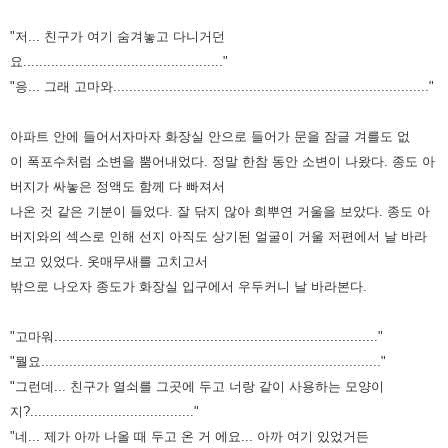
"저... 친구가 여기 숨겨놓고 다니거던
요.................................................."
"응... 그래 고마와..............................................................................."
아파트 안에 들어서자마자 화장실 안으로 들어가 문을 잠글 겨를도 없
이
폭포수처럼 소변을 뿜어내었다.
정말 한참 동안 소변이 나왔다.
종도 아
버지가 싸놓은 정액도 함께 다 빠져서
나온 것 같은 기분이 들었다.
잘 닦지 않아 희뿌연 거울을 보았다.
종도 아
버지와의 섹스로 인해 선지 아직도 상기된 얼굴이
거울 저편에서 날 바라
보고 있었다.
옷매무새를 고치고서
밖으로 나오자 종도가 화장실 입구에서
우두커니 날 바라본다.
"고마워................................................................................."
"뭘요....................................................................................."
"그런데... 친구가 열쇠를 그곳에 두고 너랑 같이 사용하는 모양이
지?........................................."
"네... 제가 아까 나올 때 두고 온 거 에요... 아까 여기 있었거든