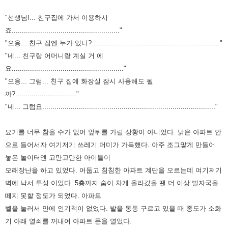
"선생님!... 친구집에 가서 이용하시
죠....................................................."
"으응... 친구 집엔 누가 있니?..............................................................."
"네... 친구랑 어머니랑 계실 거 에
요......................................................."
"으응... 그럼... 친구 집에 화장실 잠시 사용해도 될
까?.............................."
"네... 그럼요.....................................................................................
"
요기를 너무 참을 수가 없어 앞뒤를 가릴 상황이 아니었다.
낡은 아파트 안
으로 들어서자 여기저기 쓰레기 더미가 가득했다. 아주
조그맣게 만들어
놓은 놀이터엔 고만고만한 아이들이
모래장난을 하고 있었다.
어둡고 침침한 아파트 계단을 오르는데 여기저기
벽에 낙서 투성 이었다.
5층까지 숨이 차게 올라갔을 땐 더 이상 발자국을
떼지 못할 정도가 되었다.
아파트
벨을 눌러서 안에 인기척이 없었다.
발을 동동 구르고 있을 때 종도가 소화
기 아래 열쇠를 꺼내어 아파트 문을 열었다.