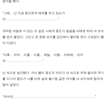
생각을 했다.
"그래... 난 지금 종도에게 배려를 하고 있는거
야......................................................."
개처럼 네발로 서 있는 것 같은 나에게 종도가 얼굴을 아래로 하여
내 보지
를 덥석 물었다.
그리고 한 웅큼 보지를 입안에다 물어뜯 듯이 사정없이 빨
아 다녔다.
"아흑... 악악... 아흥... 이흥... 제발... 아흥... 어떡해... 아아
악......................................."
난 속으로 생각했다.
어서 빨리 종도의 자지가 내 속으로 푸욱 들어와 주기
를
드디어 종도가 나를 바로 눕혀 불기둥 같은 자지를
내 보지속에 힘차게
밀어 넣었다.
"캬아악......................................................................................"