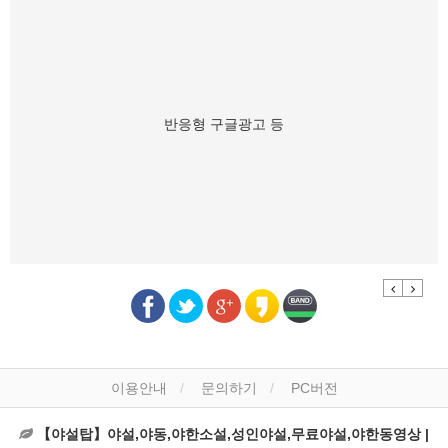
반응형 구글광고 등
Previous
Next
이용안내
문의하기
PC버전
【야설탑】야설,야동,야한소설,성인야설,무료야설,야한동영상 |