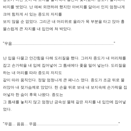
바지를 벗었다.
난 애써 외면하려 했지만 아버지를 닮아서 인지
엄청나게
크며 힘차게 서 있는 종도의 자지를
보지 않을 순 없었다.
그리곤 내 머리위로 올라가 목 부분을 타고 앉아 흉
물스럽게 큰 자지를
내 입안에 쳐 박았다.
"우웁......................................................................................."
난 입을 다물고 안간힘을 다해 도리질을 했다.
그러자 종도가 내 머리채를
잡고 손가락을 내 입에 집어넣어
그 틈새에다 좇을 밀어 넣는다.
도리질을
하는 내 머리를 따라 종도의 자지도
같이 따라 움직인다.
정말 엄청나게 큰 페니스 였다.
종도가 조금 뒤로 물
러앉아 내 젖가슴께로 앉았다.
한 손을 뒤로 보내 내 보지속에 손가락을 집
어넣자 한 숨이 후욱 나왔다.
종도는
그 틈새를 놓치지 않고 엄청난 금속성 물체 같은
자지를 내 입안에 집어넣
었다.
"우웁... 음음... 우웁......................................................................"