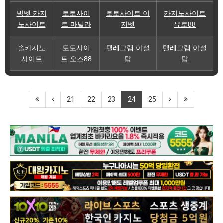
빅벳 카지
토토사이
토토사이트 이
카지노사이트
노사이트
트 마닐라
지벳
유로88
솔카지노
토토사이
텔레그램 야설
텔레그램 야설
사이트
트 오즈88
탑
탑
21
22
23
24
25