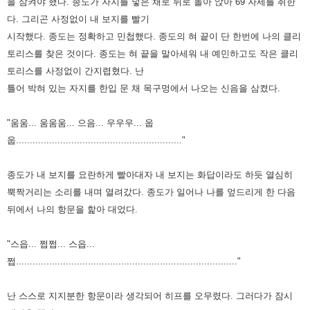
을 삼켜야 했다.
종도가 자지를 넣은 채로 뒤로 돌아 앉아 69 자세를 취한
다.
그리곤 사정없이 내 보지를 빨기
시작했다.
종도는 정확하고 민첩했다.
종도의 혀 끝이 단 한번에 나의 클리
토리스를 찾은 것이다.
종도는 혀 끝을 말아세워 내 예민하고도 작은 클리
토리스를 사정없이 간지렵혔다.
난
틀어 박혀 있는 자지를 한입 문 채 목구멍에서 나오는 신음을 삼켰다.
"움움... 움움움... 으음... 우우우... 웁
웁............................................................"
종도가 내 보지를 요란하게 빨아대자 내 보지는 화답이라도 하듯
열심히
뿍짝거리는 소리를 내며 열려갔다.
종도가 일어나 나를 엎드리게 한 다음
뒤에서 나의 항문을 핥아 대었다.
"스읍... 쩝쩝... 스읍...
쩝................................................................................"
난 스스로 지지분한 항문이라 생각되어 히프를 오무렸다.
그러다가 잠시