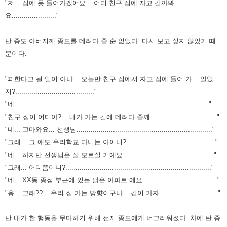
"저... 집에 못 들어가겠어요... 어디 친구 집에 자고 갈까봐
요......................"
난 종도 아버지께 종도를 데려다 줄 순 없었다.
다시 보고 싶지 않았기 때
문이다.
"피한다고 될 일이 아냐... 오늘만 친구 집에서 자고 집에 들어 가... 알았
지?......................................."
"네................................................................................................"
"친구 집이 어디야?... 내가 가는 길에 데려다 줄께................................."
"네... 고마와요... 선생님..................................................................."
"그래... 그 애도 우리학교 다니는 아이니?............................................"
"네... 하지만 선생님은 잘 모르실 거예요............................................."
"그래... 어디쯤이니?........................................................................"
"네... XX동 종점 부근에 있는 낡은 아파트 에요....................................."
"응... 그래??... 우리 집 가는 방향이구나... 같이 가자............................."
난 내가 한 행동을 무마하기 위해 선지 종도에게 너그러워졌다.
차에 탄 종