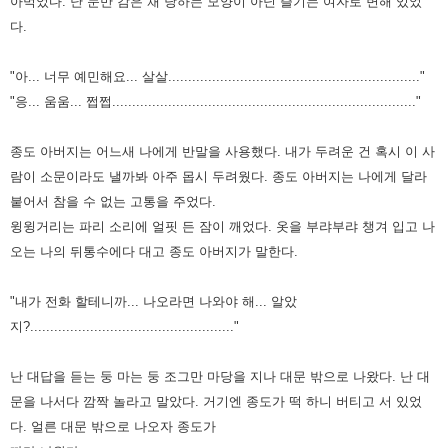
아먹었다.
난 눈만 감은 채 당하는 모양이 아닌 즐기는 여자로 변해 있었
다.
"아... 너무 예민해요... 살살..............................................................."
"응... 움움... 쩝쩝............................................................................"
종도 아버지는 어느새 나에게 반말을 사용했다.
내가 두려운 건 혹시 이 사
람이 소문이라도 낼까봐 아주 몹시 두려웠다.
종도 아버지는 나에게 달라
붙어서 참을 수 없는 고통을 주었다.
윙윙거리는 파리 소리에 얼핏 든 잠이 깨었다.
옷을 부랴부랴 챙겨 입고 나
오는 나의 뒤통수에다 대고 종도 아버지가 말한다.
"내가 전화 할테니까... 나오라면 나와야 해... 알았
지?..................................................."
난 대답을 듣는 둥 마는 둥 조그만 마당을 지나 대문 밖으로 나왔다.
난 대
문을 나서다 깜짝 놀라고 말았다.
거기엔 종도가 떡 하니 버티고 서 있었
다.
얼른 대문 밖으로 나오자 종도가