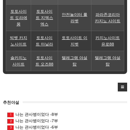
토토사이
토토사이
안전놀이터 룰
파라존코리아
트 도라에
트 지엑스
라벳
카지노 사이트
몽
엑스
빅벳 카지
토토사이
토토사이트 이
카지노사이트
노사이트
트 마닐라
지벳
유로88
솔카지노
토토사이
텔레그램 야설
텔레그램 야설
사이트
트 오즈88
탑
탑
추천야설
나는 관사병이었다 -8부
1
나는 관사병이었다 -7부
2
나는 관사병이었다 -6부
3