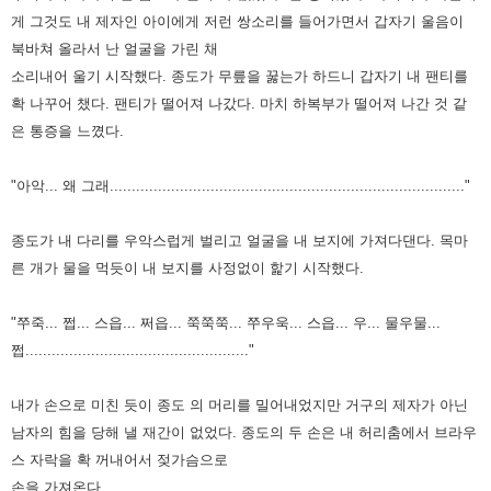
게 그것도 내 제자인 아이에게
저런 쌍소리를 들어가면서
갑자기 울음이
북바쳐 올라서 난 얼굴을 가린 채
소리내어 울기 시작했다.
종도가 무릎을 꿇는가 하드니 갑자기 내 팬티를
확 나꾸어 챘다.
팬티가 떨어져 나갔다.
마치 하복부가 떨어져 나간 것 같
은 통증을 느꼈다.
"아악... 왜 그래................................................................................."
종도가 내 다리를 우악스럽게 벌리고 얼굴을 내 보지에 가져다댄다.
목마
른 개가 물을 먹듯이 내 보지를 사정없이 핥기 시작했다.
"쭈죽... 쩝... 스읍... 쩌읍... 쭉쭉쭉... 쭈우욱... 스읍... 우... 물우물...
쩝..................................................."
내가 손으로 미친 듯이 종도 의 머리를 밀어내었지만 거구의 제자가 아닌
남자의
힘을 당해 낼 재간이 없었다.
종도의 두 손은 내 허리춤에서 브라우
스 자락을 확 꺼내어서 젖가슴으로
손을 가져온다.