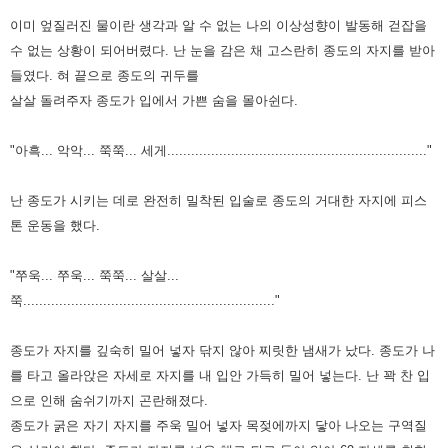
이미 엎질러진 물이란 생각과 알 수 없는 나의 이상성향이 발동해 걷잡을
수
없는 상황이 되어버렸다.
난 눈을 감은 채 고스란히 종도의 자지를 받아
들였다.
혀 끝으로 종도의 귀두를
살살 돌려주자 종도가 입에서 가쁜 숨을 몰아쉰다.
"아흑... 악악... 쭉쭉... 세게................................................................."
난 종도가 시키는 데로 완전히 밀착된 입술로 종도의
거대한 자지에 피스
톤 운동을 했다.
"쭈욱... 쭈욱... 쭉쭉... 살살...
쭉..............................................................."
종도가 자지를 깊숙히 밀어 넣자 닦지 않아 찌릿한 냄새가 났다.
종도가 나
를 타고 올라앉은 자세로 자지를 내 입안 가득히 밀어 넣는다.
난 꽉 찬 입
으로 인해 숨쉬기까지 곤란해졌다.
종도가 굵은 자기 자지를 주욱 밀어 넣자 목젖에까지 닿아 나오는 구역질