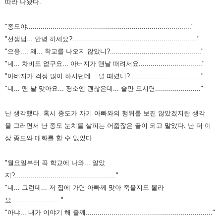
따라 나왔다.
"종도야..................................................................................."
"선생님... 안녕 하세요?..............................................................."
"으응.... 왜... 학교를 나오지 않았니?.............................................."
"네... 차비도 없구요... 아버지가 맨날 때려서요................................"
"아버지가 걱정 많이 하시던데... 널 때렸니?...................................."
"네... 맨 날 맞아요... 평소엔 괜찮은데... 술만 드시면......................."
난 생각했다. 혹시 종도가 자기 아빠와의 행위를 보진 않았겠지란 생각
을
그러면서 난 종도 눈치를 살피는 어줍잖은 꼴이 되고 말았다.
난 더 이
상 종도와 대화를 할 수 없었다.
"월요일부터 꼭 학교에 나와... 알았
지?..................................................."
"네... 그런데... 저 집에 가면 아빠께 맞아 죽을지도 몰라
요........................."
"아냐... 내가 이야기 해 줄께................................................................"