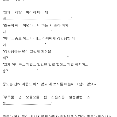
"안돼... 제발... 이러지 마... 제
발.............................................................."
"조용히 해... 이년아... 너 하는 거 좋아 하자
나..........................................."
"아냐... 종도 야... 나 네... 아빠에게 강간당한 거
야....................................."
"강간당하는 년이 그렇게 환장을
해?........................................................."
"그게 아니구... 제발... 없었던 일로 할께... 제발 하지마...
응?............................"
종도는 전혀 미동도 하지 않고 내 보지를 빠는데 여념이 없었다.
"쭈욱쭙... 쩝... 오물오물... 쩝... 스읍스읍... 멀렁멀렁... 스
읍..........................................."
종도가 미친 듯이 내 보지를 빨아먹자 흥건히 젖어갔다.
종도가 일어나서