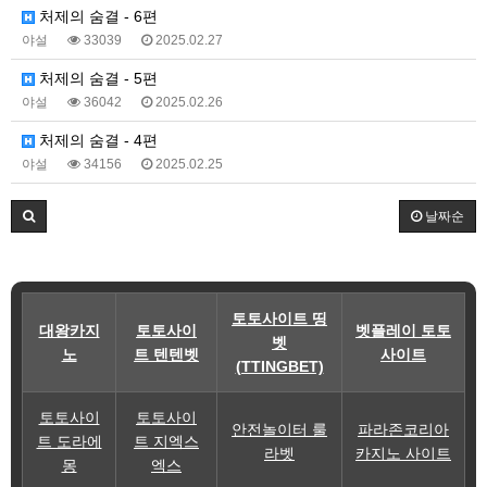
처제의 숨결 - 6편
야설
33039
2025.02.27
처제의 숨결 - 5편
야설
36042
2025.02.26
처제의 숨결 - 4편
야설
34156
2025.02.25
날짜순
토토사이트 띵
대왕카지
토토사이
벳플레이 토토
벳
노
트 텐텐벳
사이트
(TTINGBET)
토토사이
토토사이
안전놀이터 룰
파라존코리아
트 도라에
트 지엑스
라벳
카지노 사이트
몽
엑스