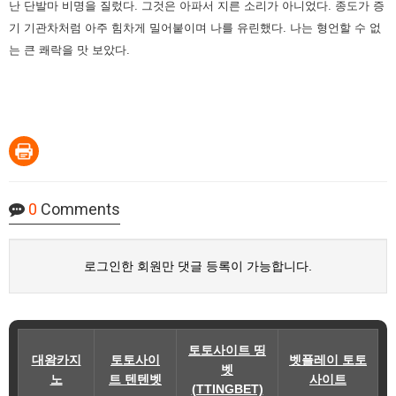
난 단발마 비명을 질렀다.
그것은 아파서 지른 소리가 아니었다.
종도가 증
기 기관차처럼 아주 힘차게 밀어붙이며 나를 유린했다.
나는 형언할 수 없
는 큰 쾌락을 맛 보았다.
0
Comments
로그인한 회원만 댓글 등록이 가능합니다.
토토사이트 띵
대왕카지
토토사이
벳플레이 토토
벳
노
트 텐텐벳
사이트
(TTINGBET)