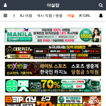
야설탑
메인
BJ 여캠
섹시 직캠 / 팬캠
야설
AI GIRL