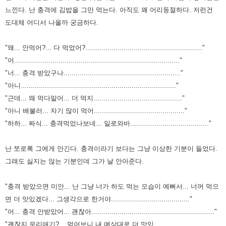
느낀다.
난 충격에 김밥을 그만 먹는다. 아직도 꽤 어리둥절하다.
저런건
도대체 어디서 나올까 궁금하다.
"왜... 안먹어?... 다 먹었어?.........................................................."
"어.................................................................................."
"너... 충격 받았구나.........................................................."
"아니............................................................................."
"근데... 왜 먹다말어... 더 먹지............................................"
"아니 배불러... 자기 많이 먹어............................................."
"하하... 짜식... 충격먹었나보네... 일로와바......................................."
난 쪼로록 그에게 안긴다.
충격이라기 보다는 그냥 이상한 기분이 들었다.
그래도 싫지는 않는 기분인데
그가 날 안아준다.
"충격 받았으면 미안... 난 그냥 너가 하도 먹는 모습이 예뻐서... 너꺼 먹으
면 더 맛있겠다... 그생각으로 한거야......................................."
"어... 충격 안받았어... 괜찮아............................................................."
"괜찮지 우리애기?... 먹어보니 내 예상대로 더 맛있