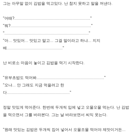
그는 아무말 없이 김밥을 먹고있다.
난 참지 못하고 말을 꺼낸다.
"어때?................................................................"
"뭐?...................................................................."
"......................................................................."
"아... 맛있어... 맛있고 말고... 그걸 말이라고 하냐... 지지
배..............................................."
난 비로소 마음이 놓이고 김밥을 먹기 시작한다.
"유부초밥도 먹어봐........................................................."
"오냐... 안 그래도 지금 먹을려고 한
다....................................................."
정말 맛있게 먹어준다. 한번에 두개씩 입에 넣고 오물오물 먹는다.
난 김밥
을 먹으면서 그를 바라본다.
그는 날 바라보면서 씨익 웃는다.
"원래 맛있는 김밥은 두개씩 집어 넣어서 오물조물 먹어야 제맛이거든...