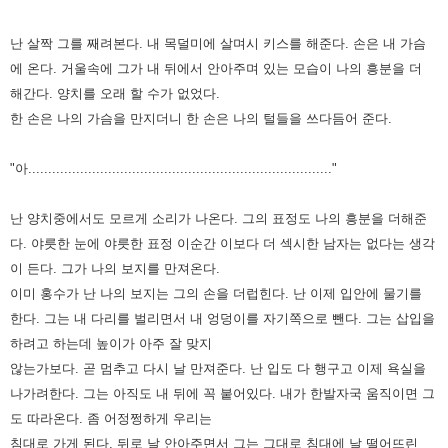
난 살짝 그를 째려본다.
내 목덜미에 살며시 키스를 해준다. 손은 내 가슴
에 온다.
거울속에 그가 내 뒤에서 안아주며 있는 모습이 나의 흥분을 더
해간다.
양치를 오래 할 수가 없었다.
한 손은 나의 가슴을 만지더니 한 손은 나의 털들을 쓰다듬어 준다.
"아............................................................................"
난 양치중에서도 모르게 소리가 나온다.
그의 표정도 나의 흥분을 더해준
다.
야릇한 눈에 야릇한 표정 이순간 이보다 더 섹시한 남자는 없다는 생각
이 든다.
그가 나의 보지를 만져온다.
이미 홍수가 난 나의 보지는 그의 손을 더럽힌다.
난 이제 입안에 물기를
한다.
그는 내 다리를 벌리면서 내 엉덩이를 자기쪽으로 뺀다.
그는 삽입을
하려고 하는데 높이가 아주 잘 맞지
않는가보다.
곧 멈추고 다시 날 만져준다.
난 입도 다 행구고 이제 욕실을
나가려한다.
그는 아직도 내 뒤에 꼭 붙어있다.
내가 한발자국 움직이면 그
도 따라온다.
좀 어정쩡하게 우리는
침대로 가게 된다.
뒤로 날 안아주면서 그는 그대로 침대에 날 떨어뜨린