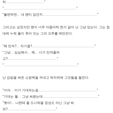
하......................................"
"........................................................................"
"불편하면... 내 팬티 입던지......................................................"
그러고는 싶었지만 왠지 너무 아줌마틱 한거 같아 난 그냥 있는다.
그는 침
대에 누워 풀이 죽어 잇는 그의 꼬추를 매만진다.
"왜 만져?... 자기껄?.............................................................."
"그냥... 심심해서... 왜... 너가 만져줄려
고?................................................."
"........................................................................."
난 김밥을 싸온 쇼핑백을 꺼내고 탁자위에 그것들을 펼친다.
"이야... 이거 기대되는걸.........................................................."
"기대는 뭘... 그냥 싸왔는데......................................................."
"뭣이!... 나한테 줄 도시락을 정성도 아닌 그냥 싸
와?................................................"