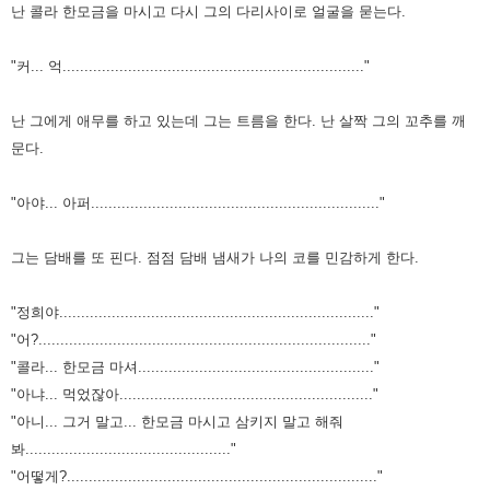
난 콜라 한모금을 마시고 다시 그의 다리사이로 얼굴을 묻는다.
"커... 억....................................................................."
난 그에게 애무를 하고 있는데 그는 트름을 한다.
난 살짝 그의 꼬추를 깨
문다.
"아야... 아퍼.................................................................."
그는 담배를 또 핀다. 점점 담배 냄새가 나의 코를 민감하게 한다.
"정희야........................................................................"
"어?............................................................................"
"콜라... 한모금 마셔......................................................"
"아냐... 먹었잖아..........................................................
"
"아니... 그거 말고... 한모금 마시고 삼키지 말고 해줘
봐..............................................."
"어떻게?......................................................................."