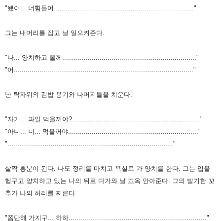
"됐어... 너힘들어......................................................................."
그는 내머리를 잡고 날 일으켜준다.
"나... 양치하고 올께...................................................................."
"어..........................................................................................."
난 탁자위의 김밥 용기와 나머지들을 치운다.
"자기... 과일 먹을꺼야?................................................................."
"아니... 너... 먹을꺼야.................................................................."
"...................................................................................."
살짝 흥분이 된다.
나도 정리를 마치고 욕실로 가 양치를 한다.
그는 입을
헹구고 양치하고 있는 나의 뒤로 다가와 날 꼬옥 안아준다.
그의 발기한 꼬
추가 나의 허리를 찌른다.
"쫌만해 가지구... 하하......................................................................"