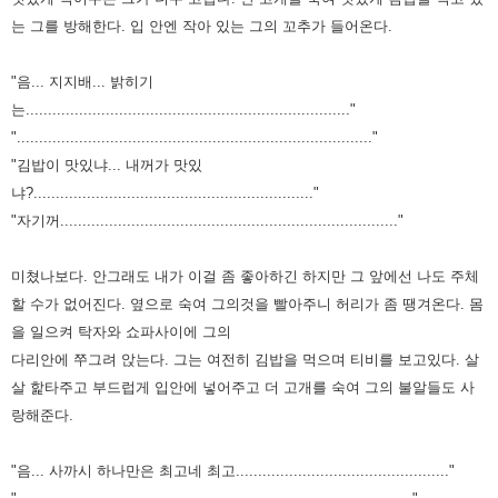
는 그를 방해한다.
입 안엔 작아 있는 그의 꼬추가 들어온다.
"음... 지지배... 밝히기
는........................................................................."
"................................................................................"
"김밥이 맛있냐... 내꺼가 맛있
냐?..............................................................."
"자기꺼............................................................................"
미쳤나보다. 안그래도 내가 이걸 좀 좋아하긴 하지만 그 앞에선 나도 주체
할 수가 없어진다.
옆으로 숙여 그의것을 빨아주니 허리가 좀 땡겨온다.
몸
을 일으켜 탁자와 쇼파사이에 그의
다리안에 쭈그려 앉는다.
그는 여전히 김밥을 먹으며 티비를 보고있다.
살
살 핥타주고 부드럽게 입안에 넣어주고 더 고개를 숙여 그의 불알들도 사
랑해준다.
"음... 사까시 하나만은 최고네 최고................................................"