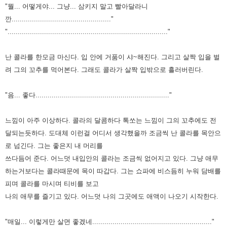
"뭘... 어떻게야... 그냥... 삼키지 말고 빨아달라니
깐................................................."
"..............................................................................."
난 콜라를 한모금 마신다.
입 안에 거품이 샤~해진다.
그리고 살짝 입을 벌
려 그의 꼬추를 먹어본다. 그래도 콜라가 살짝 입밖으로 흘러버린다.
"음... 좋다.................................................................."
느낌이 아주 이상하다.
콜라의 달콤하다 톡쏘는 느낌이 그의 꼬추에도 전
달되는듯하다.
도대체 이런걸 어디서 생각했을까
조금씩 난 콜라를 목안으
로 넘긴다.
그는 좋은지 내 머리를
쓰다듬어 준다.
어느덧 내입안의 콜라는 조금씩 없어지고 있다.
그냥 애무
하는거보다는
콜라때문에
목이 따갑다.
그는 쇼파에 비스듬히 누워 담배를
피며 콜라를 마시며 티비를 보고
나의 애무를 즐기고 있다.
어느덧 나의 그곳에도 애액이 나오기 시작한다.
"매일... 이렇게만 살면 좋겠네..........................................................."