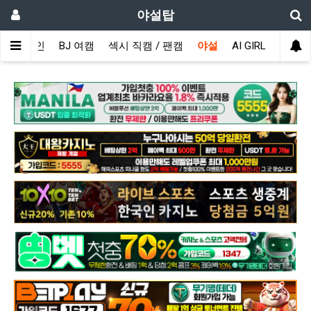
야설탑
메인
BJ 여캠
섹시 직캠 / 팬캠
야설
AI GIRL