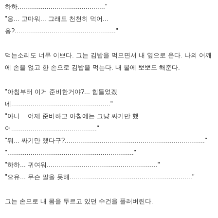
하하............................................."
"응... 고마워... 그래도 천천히 먹어...
응?...................................................."
먹는소리도 너무 이쁘다.
그는 김밥을 먹으면서 내 옆으로 온다.
나의 어깨
에 손을 얹고 한 손으로 김밥을 먹는다.
내 볼에 뽀뽀도 해준다.
"아침부터 이거 준비한거야?... 힘들었겠
네..................................................."
"아니... 어제 준비하고 아침에는 그냥 싸기만 했
어............................................"
"뭐... 싸기만 했다구?........................................................................"
"................................................................."
"하하... 귀여워........................................................."
"으유... 무슨 말을 못해..............................................................."
그는 손으로 내 몸을 두르고 있던 수건을 풀러버린다.