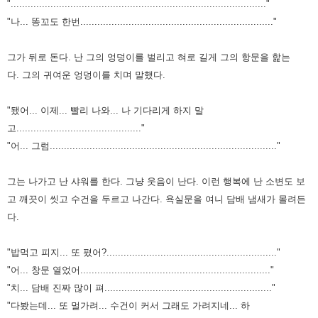
".........................................................................................."
"나... 똥꼬도 한번...................................................................."
그가 뒤로 돈다. 난 그의 엉덩이를 벌리고 혀로 길게 그의 항문을 핥는
다.
그의 귀여운 엉덩이를 치며 말했다.
"됐어... 이제...
빨리 나와... 나 기다리게 하지 말
고............................................"
"어... 그럼................................................................................"
그는 나가고 난 샤워를 한다. 그냥 웃음이 난다.
이런 행복에
난 소변도 보
고 깨끗이 씻고 수건을 두르고 나간다.
욕실문을 여니 담배 냄새가 몰려든
다.
"밥먹고 피지... 또 폈어?............................................................"
"어... 창문 열었어..................................................................."
"치... 담배 진짜 많이 펴..........................................................."
"다봤는데... 또 멀가려... 수건이 커서 그래도 가려지네... 하