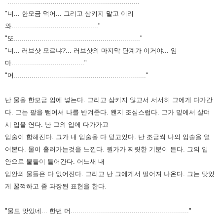
"..................................................................."
"너... 한모금 먹어... 그리고 삼키지 말고 이리
와............................................"
"또................................................................"
"너... 러브샷 모르냐?... 러브샷의 마지막 단계가 이거야... 임
마....................................."
"어..................................................................."
난 물을 한모금 입에 넣는다. 그리고 삼키지 않고서 서서히 그에게 다가간
다.
그는 팔을 뻗어서 나를 반겨준다.
왠지 조심스럽다.
그가 밑에서 살며
시 입을 연다. 난 그의 입에 다가가고
입술이 합해진다.
그가 내 입술을 다 덮고있다.
난 조금씩 나의 입술을 열
어본다. 물이 흘러가는것을 느낀다. 뭔가가 찌릿한 기분이 든다.
그의 입
안으로 물들이 들어간다.
어느새 내
입안의 물들은 다 없어진다. 그리고 난 그에게서 떨어져 나온다.
그는 맛있
게 꿀꺽하고 좀 과장된 표현을 한다.
"물도 맛있네... 한번 더............................................................"