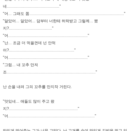
네............................................."
"어... 그래도 쫌................................................................................."
"알았어... 알았어... 담부터 너한테 허락받고 그럴께... 됐
지?....................................."
"어...................................................................."
"난... 조금 더 먹을껀데 넌 안먹
어?........................................................"
"어...................................................................."
"그럼... 내 꼬추 만져
조............................................................................"
난 손을 내려 그의 꼬추를 만지작 거린다.
"맛있네... 애들도 많이 주고 왔
지?..........................................................."
"어.........................................................................."
맛있게 먹어주는 그가 너무 고맙다.
난 고개를 숙여 맛있게 김밥을 먹고 있