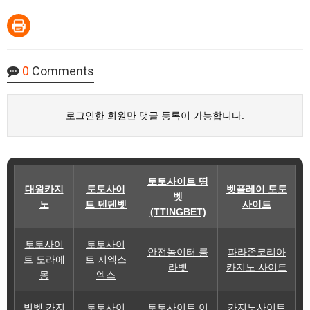
0
Comments
로그인한 회원만 댓글 등록이 가능합니다.
토토사이트 띵
대왕카지
토토사이
벳플레이 토토
벳
노
트 텐텐벳
사이트
(TTINGBET)
토토사이
토토사이
안전놀이터 룰
파라존코리아
트 도라에
트 지엑스
라벳
카지노 사이트
몽
엑스
빅벳 카지
토토사이
토토사이트 이
카지노사이트