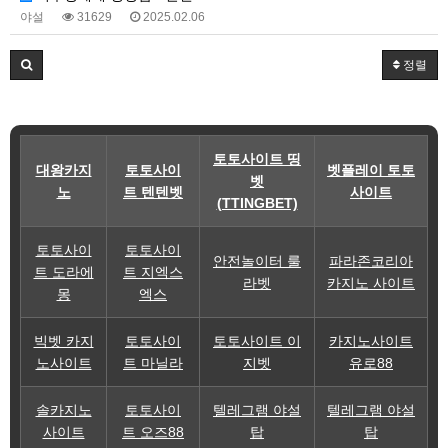
야설
31629
2025.02.06
정렬
토토사이트 띵
대왕카지
토토사이
벳플레이 토토
벳
노
트 텐텐벳
사이트
(TTINGBET)
토토사이
토토사이
안전놀이터 룰
파라존코리아
트 도라에
트 지엑스
라벳
카지노 사이트
몽
엑스
빅벳 카지
토토사이
토토사이트 이
카지노사이트
노사이트
트 마닐라
지벳
유로88
솔카지노
토토사이
텔레그램 야설
텔레그램 야설
사이트
트 오즈88
탑
탑