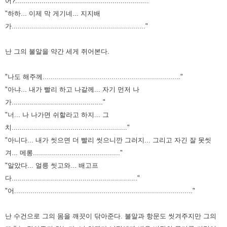
어?.................................................................."
"하하... 이제 막 게기네... 지지배
가.................................................................."
난 그의 불알을 약간 세게 쥐어본다.
"나도 해주께...................................................................."
"아냐... 내가 빨리 하고 나갈께... 자기 먼저 나
가............................................."
"너... 나 나가면 쉬할라고 하지... 그
치........................................................."
"아니다... 내가 씻으면 더 빨리 씻으니깐 그러지... 그리고 자긴 잘 못씻
겨... 메롱..........................................."
"알았다... 얼릉 씻고와... 배고프
다.............................................................."
"어........................................................................................"
난 수건으로 그의 몸을 깨끗이 닦아준다.
불알과 항문도 씻겨주지만 그의