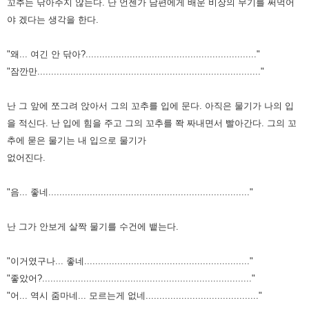
꼬추는 닦아주지 않는다.
난 언젠가 남편에게 배운 비장의 무기를 써먹어
야 겠다는 생각을 한다.
"왜... 여긴 안 닦아?.............................................................."
"잠깐만................................................................................."
난 그 앞에 쪼그려 앉아서 그의 꼬추를 입에 문다.
아직은 물기가 나의 입
을 적신다.
난 입에 힘을 주고 그의 꼬추를 쫙 짜내면서 빨아간다.
그의 꼬
추에 묻은 물기는 내 입으로 물기가
없어진다.
"음... 좋네........................................................................."
난 그가 안보게 살짝 물기를 수건에 뱉는다.
"이거였구나... 좋네............................................................"
"좋았어?............................................................................"
"어... 역시 줌마네... 모르는게 없네........................................."