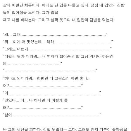
살다 이런건 처음이다.
아직도 난 입을 다물고 싶다.
점점 내 입안의 김밥
들이 없어짐을 느낀다.
그가 입을
떼고 나를 바라본다. 그리고 살짝 웃으며 내 입안의 김밥을 먹는다.
"왜... 그래........................................................................."
"뭐... 이게 더 맛있는데... 하하................................................."
"그래도 더럽게......................................................................"
"더럽긴 뭐가 더러워... 내 여자가 씹어준 김밥 그냥 먹기만 하는건
데.............................................."
".............................................................................."
"하나도 안더러워... 한번만 더 그런소리 하면 혼나...
어?.............................................................."
"어.............................................................................."
"맛있다... 더... 나 하나만 더 이렇게 줄
래?.............................................................."
"싫어..........................................................................."
난 그의 시선을 피한다.
정말 못말리는 그다. 그래도 왠지 기분이 좋아짐을