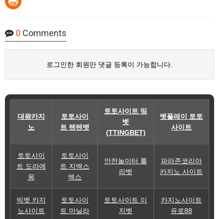
0
Comments
로그인한 회원만 댓글 등록이 가능합니다.
토토사이트 띵
대왕카지
토토사이
벳플레이 토토
벳
노
트 텐텐벳
사이트
(TTINGBET)
토토사이
토토사이
안전놀이터 룰
파라존코리아
트 도라에
트 지엑스
라벳
카지노 사이트
몽
엑스
빅벳 카지
토토사이
토토사이트 이
카지노사이트
노사이트
트 마닐라
지벳
유로88