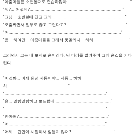
"아줌마들은 소변볼때도 연습하잖아...................................................."
"뭐?... 어떻게?............................................................................"
"그냥... 소변볼때 끊고 그래............................................................"
"오줌싸면서 일부로 끊고 그런다고?................................................."
"어............................................................................................"
"음... 하여간... 아줌마들을 그래서 못말리나... 하하............................."
그러면서 그는 내 보지로 손이간다.
난 다리를 벌려주며 그의 손길을 기다
린다.
"이것봐... 이제 완전 자동이야... 자동... 하하
하.................................................."
"..................................................................................."
"음... 말랑말랑하고 보드럽네.............................................."
"..................................................................................."
"안아퍼?........................................................................."
"어..............................................................................."
"어제... 간만에 시달려서 힘들지 않어?..................................."