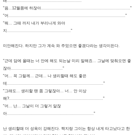
래.............................................................."
"음...12월쯤에 하잖아..........................................................................
"
"어................................................................................................."
"뭐... 그때 까지 내가 부리나게 와야
지....................................................."
미안해진다. 하지만 그가 계속 와 주었으면 좋겠다라는 생각이든다.
"근데 담에 올때는 너 안에 해도 되는날 미리 말해죠... 그날에 맞춰오면 좋
잖아...........................................
"
"어... 꼭 그럴께... 근데... 나 생리할때 해도 좋은
데................................................................................"
"그래도... 생리할 땐 쫌 그렇잖아... 너... 안 이상
해?.............................................................................."
"어... 난... 그날이 더 그렇거 알잖
아........................................................................"
난 생리할때 더 성욕이 강해진다. 짝지랑 그이는 항상 내게 타고났다고 한