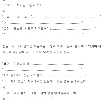
"그래도... 자기는 그런거 하지
마............................................................"
"그럼... 넌 해도 되고?........................................................................"
"어................................................................................"
"그럼... 오늘도 내 오줌 먹어줄꺼야?..............................................."
"어................................................................................."
정말이다. 그가 원하면 매일매일 그렇게 해주고 싶다. 솔직히 그의것이 내
목안에 넘어갈때 나도 모르는 쌰 하는 기분이 든다.
"됐어... 안해줘도 돼.........................................................."
"..................................................................................."
"자기 올라와... 한번 싸야겠다............................................."
"나... 자기 조금더 애무해주고 싶은데... 오늘 별로 못해주었자
나......................................."
"그래... 나야 좋지... 그럼... 한번 몸을 맡겨볼까나... 하
하.................................................."