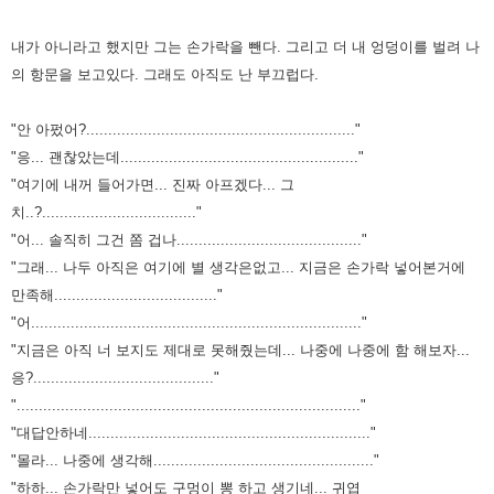
내가 아니라고 했지만 그는 손가락을 뺀다. 그리고 더 내 엉덩이를 벌려 나
의 항문을 보고있다.
그래도 아직도 난 부끄럽다.
"안 아펐어?............................................................."
"응... 괜찮았는데......................................................"
"여기에 내꺼 들어가면... 진짜 아프겠다... 그
치..?..................................."
"어... 솔직히 그건 쫌 겁나.........................................."
"그래... 나두 아직은 여기에 별 생각은없고... 지금은 손가락 넣어본거에
만족해....................................."
"어..........................................................................."
"지금은 아직 너 보지도 제대로 못해줬는데... 나중에 나중에 함 해보자...
응?........................................."
".............................................................................."
"대답안하네................................................................"
"몰라... 나중에 생각해.................................................."
"하하... 손가락만 넣어도 구멍이 뽕 하고 생기네... 귀엽