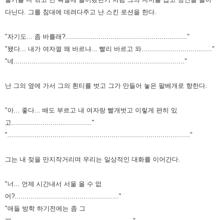
다닌다.
그를 침대에 데려다주고 난 스킨 로션을 한다.
"자기도... 좀 바를래?.............................................................."
"됐다... 내가 여자껄 왜 바르냐... 빨리 바르고 와...................................."
"네......................................................................................."
난 그의 옆에 가서 그의 흰티를 벗고 그가 만들어 놓은 팔베개로 향한다.
"아... 좋다... 배도 부르고 내 여자랑 빨개벗고 이렇게 편히 있
고........................................."
"............................................................................................."
그는 내 젖을 만지작거리며 우리는 일상적인 대화를 이어간다.
"너... 언제 시간내서 서울 올 수 없
어?....................................................."
"애들 방학 하기전에는 좀 그