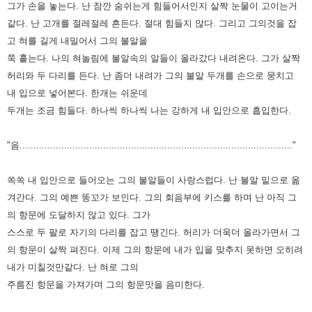
그가 손을 놓는다.
난 잠깐 숨쉬는게 힘들어서인지 살짝 눈물이 고이는거
같다.
난 고개를 절레절레 흔든다. 절대 힘들지 않다.
그리고 그의것을 잡
고 혀를 길게 내밀어서 그의 불알을
쭉 흩는다.
나의 혀놀림에 불알속의 알들이 올라갔다 내려온다.
그가 살짝
허리와 두 다리를 든다.
난 좀더 내려가 그의 불알 두개를 손으로 뭉치고
내 입으로 넣어본다.
한개는 쉬운데
두개는 조금 힘들다.
하나씩 하나씩 나는 강하게 내 입안으로 흡입한다.
"음.................................................................................................."
쏙쏙 내 입안으로 들어오는 그의 불알들이 사랑스럽다.
난 불알 밑으로 옮
겨간다. 그의 예쁜 똥꼬가 보인다.
그의 회음부에 키스를 하며 난 아직 그
의 항문에 도달하지 않고 있다.
그가
스스로 두 팔로 자기의 다리를 잡고 땡긴다.
허리가 더욱더 올라가면서 그
의 항문이 살짝 펴진다.
이제 그의 항문에 내가 입을 맞추지 못하면 오히려
내가 미칠것만같다.
난 혀로 그의
주름진 항문을 가져가며 그의 항문맛을 음미한다.