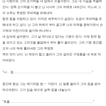
난 사탕이듯 그의 손가락을 내 입에서 오물거린다.
그는 내 가슴을 주물럭
인다.
양쪽 손가락을 다 빨고 난 서서히 그의 하체로 내려간다.
어느새 그
의 꼬추는 투명한 쿠퍼액을 토해내며
힘껏 힘을 자랑하고 있다.
아직은 애무하기가 싫었다. 조금더 쿠퍼액을 토
해내게 하고 싶다.
난 그의 허벅지 부터 골고루 나의 타액을 묻혀가면서 손
가락과 마찬가지로 발가락 하나하나
내 입속에 넣어본다.
그가 날 쳐다보고 있다는 기분이 든다.
이제 한껏 힘
을 보이고 있는 그의것을 불알에서 부터 흩어 올라간다.
그의 기둥 중간쯤
오자 나의 혀에 흘러내린 그의 투명한
액의 맛이 난다.
난 깨끗이 핥고 올라가 그의 갈라진 구멍틈을 내 혀로 막
아버린다.
"나... 침..................................................................................."
중간에 항상 그는 애기처럼 침~~ 거린다.
난 얼릉 올라가 그의 침을 받아
먹으려한다.
그가 입술 밖으로 살짝 침을 내놓는다.
"흐흡........................................................................................"