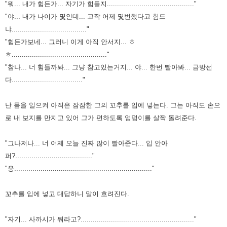
"뭐... 내가 힘든가... 자기가 힘들지..........................................."
"야... 내가 나이가 몇인데... 고작 어제 몇번했다고 힘드
냐....................................."
"힘든가보네... 그러니 이게 아직 안서지... ㅎ
ㅎ..............................................."
"참나... 너 힘들까봐... 그냥 참고있는거지... 야... 한번 빨아봐... 금방선
다..................................."
난 몸을 일으켜 아직은 잠잠한 그의 꼬추를 입에 넣는다.
그는 아직도 손으
로 내 보지를 만지고 있어 그가 편하도록 엉덩이를 살짝 돌려준다.
"그나저나... 너 어제 오늘 진짜 많이 빨아준다... 입 안아
퍼?......................................"
"응...................................................................."
꼬추를 입에 넣고 대답하니 말이 흐려진다.
"자기... 사까시가 뭐라고?........................................................"