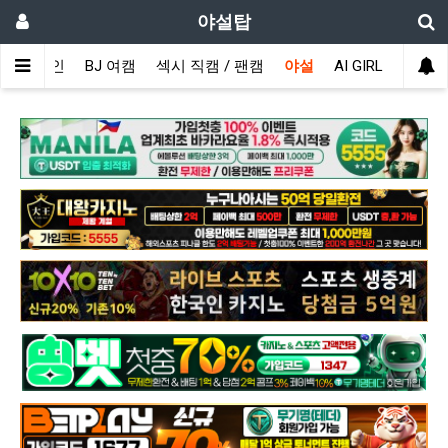
야설탑
메인
BJ 여캠
섹시 직캠 / 팬캠
야설
AI GIRL