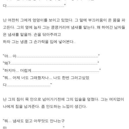
다.................................................."
난 여전히 그에게 엉덩이를 보이고 있었다.
그 말에 부끄러움이 온 몸을 파
고든다.
그의 옆에 눕자 그는 킁킁거리며 냄새를 맡는다. 왜 하여간 남자들
은 냄새를 맡을까.
손을 닦아주려고
하자 그는 냉큼 그 손가락을 입에 넣어본다.
"야... 아......................................................................."
"왜?............................................................................"
"하지마... 더럽게..........................................................."
"뭐... 어제 너도 그래줬자나... 나도 한번 그러고싶었
다......................................"
난 그의 침이 목 안으로 넘어가기전에 그의 입술을 덮쳤다.
그는 여지없이
나에게 침을 넘겨준다. 좀 안도하는 느낌이 생긴다.
"뭐... 냄새도 없고 아무맛도 안나는구
만................................................."