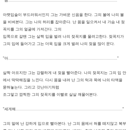
"음.............................................................................................."
아랫입술이 부드러워서인지 그는 가벼운 신음을 한다.
그의 볼에 나의 볼
을 비벼본다. 그는 나의 허리를 잡아준다.
난 몸을 일으켜서 내 가슴 내 젖
꼭지를 그의 얼굴에 가져간다.
그의
입쪽으로 갈땐 그는 살짝 입을 벌려 나의 젖꼭지를 물려고한다.
젖꼭지가
그의 입에 들어가고 그는 더욱 입을 크게 벌려 나의 젖을 많이 문다.
"아.............................................................................................."
살짝 아프지만 그는 강렬하게 내 젖을 빨아준다.
나의 젖꼭지는 그의 입 안
에서 딱딱해짐을 느낀다.
다시 몸을 내려 난 그의 턱과 목에 나의 타액을
묻혀놓는다.
그리고 갓난아기처럼
조그맣고 깜찍한 그의 젖꼭지를 이빨로 살살 깨물어본다.
"세게해............................................................................................"
그의 말에 난 강하게 입으로 빨아본다.
난 그의 몸에서 혀를 떼지않고 복부