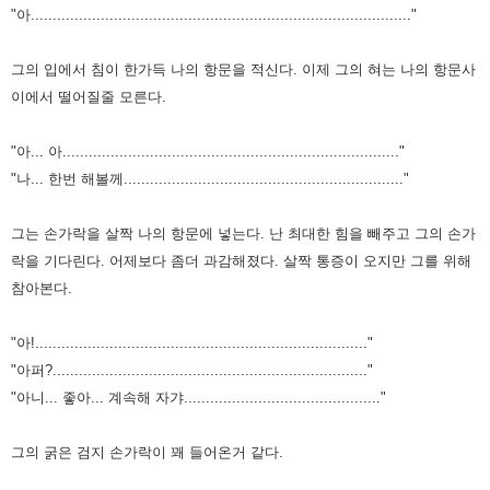
"아......................................................................................."
그의 입에서 침이 한가득 나의 항문을 적신다.
이제 그의 혀는 나의 항문사
이에서 떨어질줄 모른다.
"아... 아............................................................................."
"나... 한번 해볼께................................................................"
그는 손가락을 살짝 나의 항문에 넣는다.
난 최대한 힘을 빼주고 그의 손가
락을 기다린다.
어제보다 좀더 과감해졌다.
살짝 통증이 오지만 그를 위해
참아본다.
"아!............................................................................"
"아퍼?........................................................................"
"아니... 좋아... 계속해 자갸............................................."
그의 굵은 검지 손가락이 꽤 들어온거 같다.