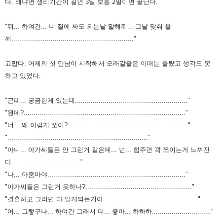
다.
왜냐면 생리기간이 길면 3일 보통 2일이면 끝난다.
"뭐... 하여간... 너 질에 싸도 되는날 말해줘... 그날 맞춰 올
께.............................................................."
고맙다.
어제의 첫 만남이 시작해서 오래갈줄은 이때는 몰랐고 생각도 못
하고 있었다.
"근데... 궁금한게 있는데........................................................."
"뭔데?.................................................................................."
"너... 왜 이렇게 쪼여?............................................................."
"......................................................................."
"아니... 아가씨들은 안 그런거 같은데... 넌... 힘주면 꽉 쪼이는게 느껴진
다..................................."
"나... 아줌마야......................................................................"
"아가씨들은 그런거 못하나?......................................................"
"결혼하고 그러면 다 알게되는거야................................................"
"어... 그렇구나... 하여간 그래서 더... 좋아... 하하하.............................."