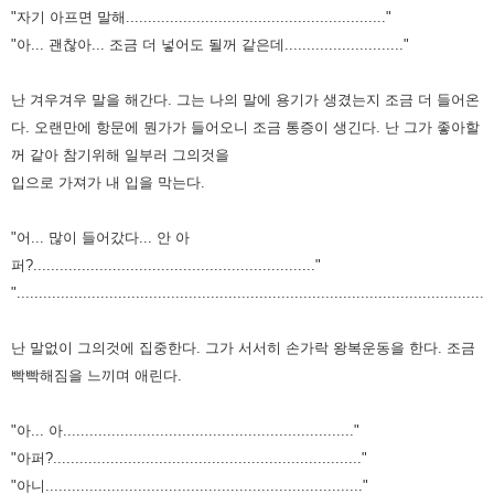
"자기 아프면 말해..........................................................."
"아... 괜찮아... 조금 더 넣어도 될꺼 같은데..........................."
난 겨우겨우 말을 해간다.
그는 나의 말에 용기가 생겼는지 조금 더 들어온
다.
오랜만에 항문에 뭔가가 들어오니 조금 통증이 생긴다.
난 그가 좋아할
꺼 같아 참기위해 일부러 그의것을
입으로 가져가 내 입을 막는다.
"어... 많이 들어갔다... 안 아
퍼?................................................................"
".........................................................................................................."
난 말없이 그의것에 집중한다.
그가 서서히 손가락 왕복운동을 한다. 조금
빡빡해짐을 느끼며 애린다.
"아... 아.................................................................."
"아퍼?......................................................................"
"아니........................................................................"