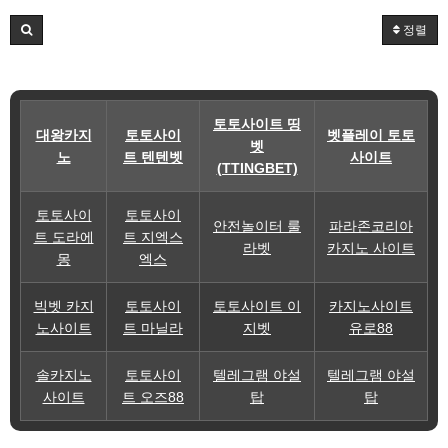
정렬
토토사이트 띵
대왕카지
토토사이
벳플레이 토토
벳
노
트 텐텐벳
사이트
(TTINGBET)
토토사이
토토사이
안전놀이터 룰
파라존코리아
트 도라에
트 지엑스
라벳
카지노 사이트
몽
엑스
빅벳 카지
토토사이
토토사이트 이
카지노사이트
노사이트
트 마닐라
지벳
유로88
솔카지노
토토사이
텔레그램 야설
텔레그램 야설
사이트
트 오즈88
탑
탑