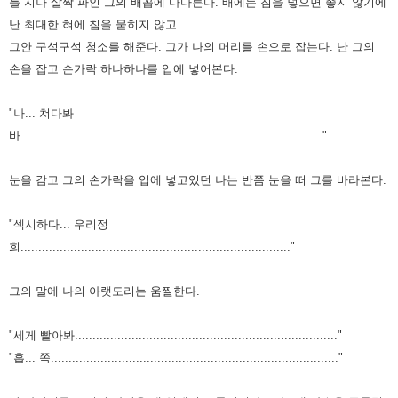
를 지나 살짝 파인 그의 배꼽에 다다른다.
배에는 침을 넣으면 좋지 않기에
난 최대한 혀에 침을 묻히지 않고
그안 구석구석 청소를 해준다.
그가 나의 머리를 손으로 잡는다.
난 그의
손을 잡고 손가락 하나하나를 입에 넣어본다.
"나... 쳐다봐
바....................................................................................."
눈을 감고 그의 손가락을 입에 넣고있던 나는 반쯤 눈을 떠 그를 바라본다.
"섹시하다... 우리정
희............................................................................"
그의 말에 나의 아랫도리는 움찔한다.
"세게 빨아봐.........................................................................."
"흡... 쪽................................................................................."