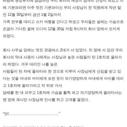
바람에 현상유지에 급급하던 우리 회사의 재정이
급격히 안정이 되었고 이
에 기분파라면 아주 멋진 기분파이신 우리 사장님이 전 직원
에게 작년 말
인 12월 30일부터 금년 1월 2일까지
가족 전부를 데리고
스키 여행을 간다고 하셨고 우리들은 설레는 가슴으로
손꼽아 기다린 끝에 드디어 12월 30일 아침 9시까지 회사 앞에서 모이게
되었다.
회사 사무실 앞에는 멋진 관광버스 2대가 서 있었다.
차 옆에 서 있던 우리
회사의 막내 사원이 나에게는 사장님과 높은 사람들이 탄 1호차로 올라가
라 하였다.
겨우 대리인 나를 높은
사람들이 탄 차에 올라타라 한 것으로 미루어 사장님에게 신임을 받고 있
다는 것을
아내와 아이에게 보란 듯이 의기양양하게 아내에게 아이를 데리
고 1호차에 올라가라고 차 뒤로 가서
담배를 한 대 피우고
1호차에 가슴을 활짝 펴고 의기양양하게 올라타서는
맨 앞에 계시던 사장님께 인사를 하고 고개를 들었다.
“앗!............................................”