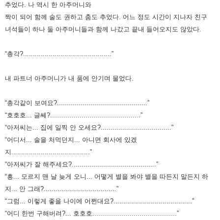
추었다.
나 역시 한 아주머니와
짝이 되어 함께 술도 권하고 춤도 추었다.
어느 정도 시간이 지나자 친구
녀석들이 하나 둘 아주머니들과 함께 나갔고 끝내 들어오지도 않았다.
“총각?.............................................”
내 파트너 아주머니가 내 품에 안기며 물었다.
“총각같이 보여요?..............................................”
“호호호... 글쎄?..............................................”
“아저씨는... 집에 일찍 안 오세요?....................................”
“어디서... 술을 처먹던지... 아니면 회사에 있겠
지........................................”
“아저씨가 잘 해주세요?...........................................”
“흥... 모르지 맨 날 늦게 오니... 어떻게 별을 봐야 별을 따든지 말든지 하
지... 안 그래?.....................................”
“그럼... 이렇게 좋을 나이에 어쩐대요?........................................”
“어디 한번 구해버려?... 호호호...........................................”