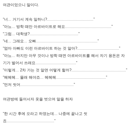
여관이었으니 말이다.
“너... 거기서 계속 일하니?........................................”
“아뇨... 방학 때만 아르바이트로 해요........................................”
“그럼... 대학생?..........................................”
“네... 그래요... 오빠.....................................................”
“엄마 아빠도 이런 아르바이트 하는 것 알아?....................................”
“아뇨... 하지만 아무 것이나 방학 때면 아르바이트를 해서 자기 용돈은 자
기가 벌어서 쓰래요...................................”
“이렇게... 2차 가는 것 알면 어떻게 할까?...............................................”
“헤헤헤... 몰래 해야죠... 헤헤헤...........................................”
“먼저 씻어..............................................”
여관방에 들어서자 옷을 벗으며 말을 하자
“한 시간 후에 오라고 하였는데... 나중에 끝나고 씻
죠.........................................”