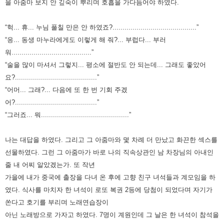
을 아줌마 보지 안 깊숙이 뿌리며 호흡을 가다듬어야 하였다.
“헉... 휴... 누님 풀칠 만은 안 하였죠?..........................................”
“응... 동생 마누라에게도 이렇게 해 줘?... 부럽다... 부러
워........................................”
“술을 많이 마셔서 그렇지... 평소에 절반도 안 되는데... 그래도 좋았어
요?.........................................”
“어머... 그래?... 다음에 또 한 번 기회 주겠
어?.........................................”
“그러죠... 뭐............................................”
나는 대답을 하였다.
그리고 그 아줌마와 몇 차례 더 만났고 화끈한 섹스를
선물하였다.
그런 그 아줌마가 바로 나의 직속상관인 남 차장님의 아내인
줄 내 어찌 알았겠는가.
또 작년
가을에 내가 중국에 출장을 다녀 온 후에 고향 친구 녀석들과 계모임을 하
였다.
식사를 마치자 한 녀석이 로또 복권 2등에 당첨이 되었다며 자기가
쏜다고 호기를 부리며 노래연습장이
아닌 노래방으로 가자고 하였다.
7명이 계원인데 그 날은 한 녀석이 참석을