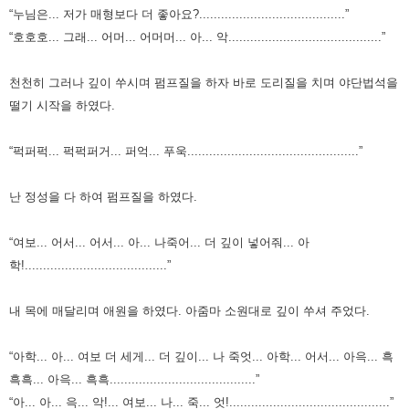
“누님은... 저가 매형보다 더 좋아요?........................................”
“호호호... 그래... 어머... 어머머... 아... 악..........................................”
천천히 그러나 깊이 쑤시며 펌프질을 하자 바로 도리질을 치며 야단법석을
떨기 시작을 하였다.
“퍽퍼퍽... 퍽퍽퍼거... 퍼억... 푸욱...............................................”
난 정성을 다 하여 펌프질을 하였다.
“여보... 어서... 어서... 아... 나죽어... 더 깊이 넣어줘... 아
학!.......................................”
내 목에 매달리며 애원을 하였다.
아줌마 소원대로 깊이 쑤셔 주었다.
“아학... 아... 여보 더 세게... 더 깊이... 나 죽엇... 아학... 어서... 아윽... 흑
흑흑... 아윽... 흑흑........................................”
“아... 아... 윽... 악!... 여보... 나... 죽... 엇!............................................”