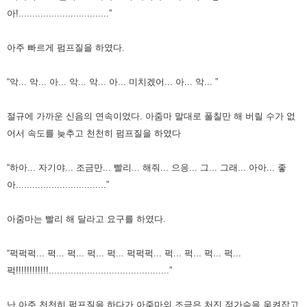
아!.................................”
아주 빠르게 펌프질을 하였다.
“악... 악... 아... 악... 악... 아... 미치겠어... 아... 악... ”
절규에 가까운 신음의 연속이었다.
아줌마 말대로 풀칠만 해 버릴 수가 없
어서 속도를 늦추고 천천히 펌프질을 하였다
“하아... 자기야... 조금만... 빨리... 해줘... 으응... 그... 그래... 아아... 좋
아.................................”
아줌마는 빨리 해 달라고 요구를 하였다.
“퍽퍽퍽... 퍽... 퍽... 퍽... 퍽... 퍽퍽퍽... 퍽... 퍽... 퍽... 퍽...
퍽!!!!!!!!!!!!............................................”
난 아주 천천히
펌프질을 하다가 아줌마의 조금은 처진 젖가슴을 움켜잡고