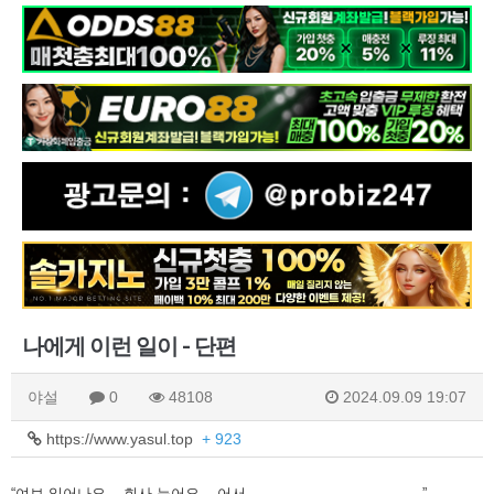
나에게 이런 일이 - 단편
야설
0
48108
2024.09.09 19:07
https://www.yasul.top
+ 923
“여보 일어나요... 회사 늦어요... 어서........................................”