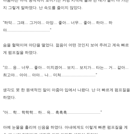
아줌마는 아직 종착역이 보이기는 커녕 시작에 불과 한 내가 끝이 나 가는
지 그렇게 말하였다.
난 속도를 줄이지 않았다.
“하악... 그래... 그거야... 아앙... 좋아... 너무... 좋아... 하아... 하
아....................................”
숨을 헐떡이며 야단을 떨었다.
젊음이 어떤 것인지 보여 주려고 계속 빠르
게 펌프질을 하였다.
“으... 응... 너무... 좋아... 미치겠어... 보지... 보지가... 타는... 거... 같아...
최고야... 아아... 아아... 나... 미쳐.............................”
생각도 못 한 원색적인 말이 아줌마 입에서 나왔다.
난 더 빠르게 펌프질을
하였다.
“아... 학... 학학학... 하... 윽... 흑흑흑............................”
아예 눈물을 흘리며 신음을 하였다.
아내에게도 이렇게 빠른 펌프질을 계