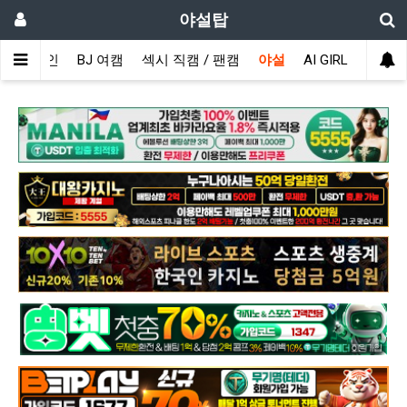
야설탑
메인
BJ 여캠
섹시 직캠 / 팬캠
야설
AI GIRL