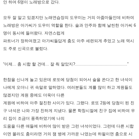
안 하여 6명이 노래방으로 갔다.
모두 잘 알고 있겠지만 노래연습장의 도우미는 거의 아줌마들인데 비하여
노래방은 아가씨가 도우미 역할을 한다. 술
과 안주와 함께 날씬한 아가씨 6
명이 동시에 들어왔다.
자연스럽게
파트너가 정하여졌고 아가씨들답게 춤도 아주 세련되게 추었고 노래 역시
도 주로 신곡으로 불렀다.
“이제... 춤 시합 할 건데... 잘 춰 알았지?..........................................”
한참을 신나게 놀고 있은데 로또에 당첨이 되어서 술을 쏜다고 한 녀석이
나에게 오더니 귀 속말로 말하였다.
여러분들도 계를 많이 하고 계원들도
많겠지만 계원 중에도 더욱더 다른
계원에 비하여 아주 절친한 사이가 있다.
그랬다.
로또 2등에 당첨이 된 친
구 녀석은 나와 가장 친하게 지냈다.
물론 학창시절에 친구 집에 비하여 우
리 집이 조금더 풍족하였기에 나의
도움을 다른 애들에 비하여 많이 받은 그런 녀석이었다.
그런데 다른 시합
이면 몰라도 춤이라면 거의 잼 병에 가까운 나였는데 하필이면 춤으로 시