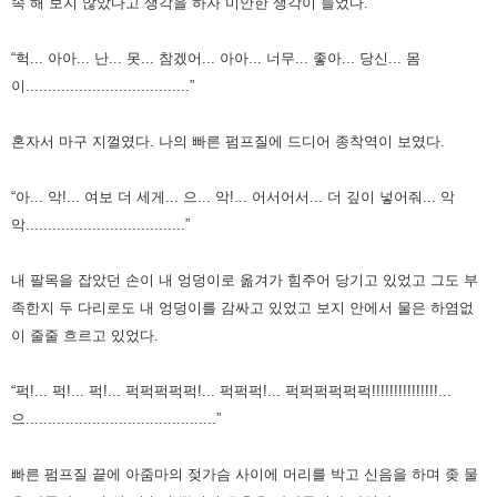
속 해 보지 않았다고 생각을 하자 미안한 생각이 들었다.
“헉... 아아... 난... 못... 참겠어... 아아... 너무... 좋아... 당신... 몸
이.....................................”
혼자서 마구 지껄였다. 나의
빠른 펌프질에 드디어 종착역이 보였다.
“아... 악!... 여보 더 세게... 으... 악!... 어서어서... 더 깊이 넣어줘... 악
악....................................”
내 팔목을 잡았던 손이 내 엉덩이로 옮겨가 힘주어 당기고 있었고
그도 부
족한지 두 다리로도 내 엉덩이를 감싸고 있었고 보지 안에서 물은 하염없
이 줄줄 흐르고 있었다.
“퍽!... 퍽!... 퍽!... 퍽퍽퍽퍽퍽!... 퍽퍽퍽!... 퍽퍽퍽퍽퍽퍽!!!!!!!!!!!!!!!...
으...........................................”
빠른 펌프질 끝에 아줌마의 젖가슴 사이에
머리를 박고 신음을 하며 좆 물