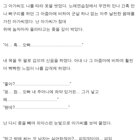
그 아가씨도 나를 따라 옷을 벗었다.
노래연습장에서 우연히 만나 간혹 만
나 빠구리를 하던 그 아줌마에 비하여 군살 하나 없는 아주 날씬한 몸매를
가진 아가씨였다.
난 아가씨가 침대
위에 눕자마자 올라타고는 좆을 깊이 박았다.
“아... 흑... 오빠.........................................”
내 목을 두 팔로 감으며 신음을 하였다.
아내 나 그 아줌마에 비하여 훨씬
더 빡빡한 느낌이 나를 감격케 하였다.
“좋아?............................................”
“응... 참... 오빠 내 주머니에 좌약 있거든... 그거 넣고
해........................................”
“뭔데?...........................................”
난 다시 좆을 빼며 의아스런 눈빛으로 아가씨를 보며 물었다.
“하고 밖에 싸는 것 남자는 싫어하잖아?... 피임약이야... 피임