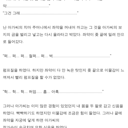
약.....................................”
“그건 그래..................................................”
난 아가씨의 치마 주머니에서 좌약을 꺼내어 까고는 그 것을 아가씨의 보
지의 금을 벌리고 넣고는 다시 올라타고 박았다.
좌약이 좆 끝에 밀려 안으
로 들어갔다.
“퍽... 퍽... 퍽... 철퍽... 퍽... 벅..................................................”
펌프질을 하였다.
하지만 좌약이 다 안 녹은 탓인지 좆 끝으로 이물감이 느
껴져서 빨리 펌프질을 할 수가 없었다.
“헉... 헉... 헉... 허업..... 흡... 아흑......................................”
그러나 아가씨는 이미 많은 경험이 있었던지 내 몸을 두 팔로 감고 신음을
하였다.
빡빡하기도 하였지만 이물감에 조금은 힘이 들었다.
그러나 끝에
좌약을 자궁에 닿게 하면 아가씨의
젖가슴이 솟구치며 묘한 심음을 하였다.