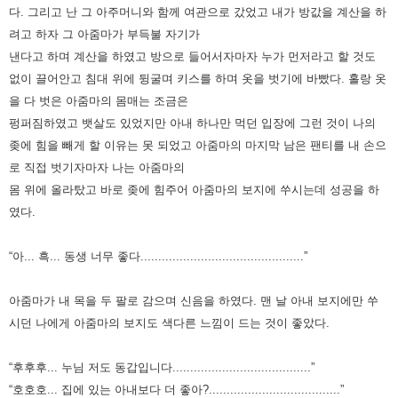
다.
그리고 난 그 아주머니와 함께 여관으로 갔었고 내가 방값을 계산을 하
려고 하자 그 아줌마가 부득불 자기가
낸다고 하며 계산을 하였고
방으로 들어서자마자 누가 먼저라고 할 것도
없이 끌어안고 침대 위에 뒹굴며 키스를 하며 옷을 벗기에 바빴다.
홀랑 옷
을 다 벗은 아줌마의 몸매는 조금은
펑퍼짐하였고 뱃살도 있었지만 아내 하나만 먹던
입장에 그런 것이 나의
좆에 힘을 빼게 할 이유는 못 되었고 아줌마의 마지막 남은 팬티를 내 손으
로
직접 벗기자마자 나는 아줌마의
몸 위에 올라탔고 바로 좆에 힘주어 아줌마의 보지에 쑤시는데 성공을 하
였다.
“아... 흑... 동생 너무 좋다..............................................”
아줌마가 내 목을 두 팔로 감으며 신음을 하였다.
맨 날 아내 보지에만 쑤
시던 나에게 아줌마의 보지도 색다른 느낌이 드는 것이 좋았다.
“후후후... 누님 저도 동갑입니다.......................................”
“호호호... 집에 있는 아내보다 더 좋아?.....................................”