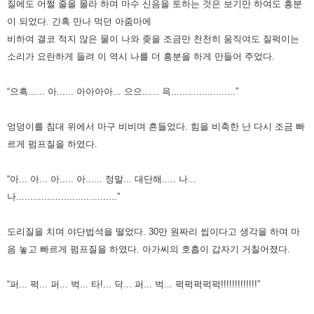
질에도 어쩔 줄을 몰라 하며 마수 신음을 토하는 것은 보기만 하여도 흥분
이 되었다.
간혹 만나 먹던 아줌마에
비하여 결코 적지 않은 물이 나와
좆을 조금만 천천히 움직여도 질퍽이는
소리가 요란하게 들려 이 역시 나를 더 흥분을 하게 만들어 주었다.
“으흑...... 아...... 아아아아... 으으...... 윽.......................”
엉덩이를 침대 위에서 마구 비비며 흔들었다.
힘을 비축한 난 다시 조금 빠
르게 펌프질을 하였다.
“아... 아... 아..... 아...... 정말... 대단해..... 나...
나....................................”
도리질을 치며 야단법석을 떨었다.
30만 원짜리 씹이다고 생각을 하며 마
음 놓고 빠르게 펌프질을 하였다.
아가씨의 호흡이 갑자기 거칠어졌다.
“퍼... 퍽... 퍼... 벅... 타!... 닥... 퍼... 벅... 퍽퍽퍽퍽퍽!!!!!!!!!!!!!”