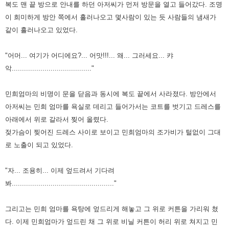
복도 맨 끝 방으로 안내를 하던 아저씨가 먼저 방문을 열고
들어갔다. 조명
이 희미하게 방안 쪽에서 흘러나오고 몇사람이 있는 듯 사람들의 냄새
가
같이 흘러나오고 있었다.
"어머... 여기가 어디에요?... 어맛!!!... 왜... 그러세요... 캬
악......................................."
민희엄마의 비명이 문을 닫음
과 동시에 복도 끝에서 사라졌다.
방안에서
아저씨는 민희 엄마를 욕실로 데리고 들어가서는 코트를 벗기고 드레스를
아
래에서 위로 갈라서 찢어 올렸다.
젖가슴이 찢어진 드레스 사이로 보이고 민희엄마의 조가비가 털없이 그대
로 노출이
되고 있었다.
"자... 조용히... 이제 엎드려서 기다려
봐.................................................."
그리고는 민희 엄마를 욕탕에 엎드리게 해놓고 그 위로 커튼을 가리워 쳤
다.
이제 민희엄마가 엎드린 채 그 위로 비닐 커튼이 허리 위로 쳐지고 민