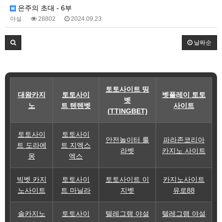
은주의 초대 - 6부
야설
28802
2024.09.23
날짜순
토토사이트 띵
대왕카지
토토사이
벳플레이 토토
벳
노
트 텐텐벳
사이트
(TTINGBET)
토토사이
토토사이
안전놀이터 룰
파라존코리아
트 도라에
트 지엑스
라벳
카지노 사이트
몽
엑스
빅벳 카지
토토사이
토토사이트 이
카지노사이트
노사이트
트 마닐라
지벳
유로88
솔카지노
토토사이
텔레그램 야설
텔레그램 야설