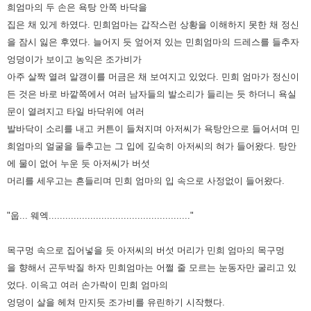
희엄마의 두 손
은 욕탕 안쪽 바닥을
집은 채 있게 하였다.
민희엄마는 갑작스런 상황을 이해하지 못한 채 정신
을 잠시 잃은 후였다.
늘어지 듯 엎어져 있는 민희엄마의 드레스를 들추자
엉덩이가 보이고 농익은 조가비가
아주 살짝 열려 알갱이를 머금은 채 보여지고 있었다.
민희 엄마가 정신이
든 것은 바로 바깥쪽에서 여러 남자들의 발소리가 들리는 듯 하
더니 욕실
문이 열려지고 타일 바닥위에 여러
발바닥이 소리를 내고
커튼이 들쳐지며 아저씨가 욕탕안으로 들어서며 민
희엄마의 얼굴을 들추고는 그 입에
깊숙히 아저씨의 혀가 들어왔다.
탕안
에 물이 없어 누운 듯 아저씨가 버섯
머리를 세우고는 흔들리며 민희 엄마의 입 속으
로 사정없이 들어왔다.
"웁... 웨엑..................................................."
목구멍 속으로 집어넣을 듯 아저씨의 버섯 머리가 민희 엄마의 목구멍
을
향해서 곤두박질 하자 민희엄마는 어쩔 줄 모르는 눈동자만 굴리고 있
었다.
이윽고 여러 손가락이 민희 엄마의
엉덩이 살을 헤쳐 만지듯 조가비를 유린하기 시작했
다.