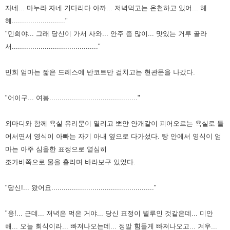
자네... 마누라 자
네 기다리다 아까... 저녁먹고는 온천하고 있어... 헤
헤.........................."
"민희야... 그래 당신이 가서 사와... 안주 좀 많이... 맛있는 거루 골라
서.........................................."
민희 엄마는 짧은 드레스에 반코트만 걸치고는 현관문을 나갔다.
"어이구... 여봉..........................................."
외마디와 함께 욕실 유리문이 열리고 뽀얀 안개같이 피어오르는 욕실
로 들
어서면서 영식이 아빠는 자기 아내 옆으로 다가섰다.
탕 안에서 영식이 엄
마는 아주 심울한 표정으로 열심히
조가비쪽으로 물을 흘리며 바라보구
있었다.
"당신!... 왔어요.................................................."
"응!... 근데... 저녁은 먹은 거야... 당신 표정이 별루인 것같은데... 미안
해... 오늘 회식이라...
빠져나오는데... 정말 힘들게 빠져나오고... 겨우...