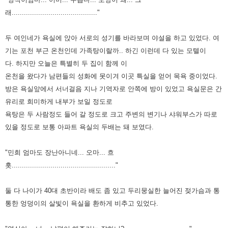
래.........................................."
두 여인네가 욕실에 앉아 서로의 성기를 바라보며 야설을 하고 있었다.
여
기는 포천 부근 온천인데 가족탕이랄까.. 하긴 이런데 다 있는 모텔이
다.
하지만 오늘은 특별히 두 집이 함께 이
온천을 왔다가 남편들의 성화에 못이겨 이곳
특실을 얻어 목욕 중이었다.
방은 욕실앞에서 서너걸음 지나 기역자로 안쪽에 방이 있
었고 욕실문은 간
유리로 희미하게 내부가 보일 정도로
욕탕은 두 사람정도 들어 갈
정도로 크고 주변의 변기나 샤워부스가 따로
있을 정도로 보통 아파트 욕실의 두배는
돼 보였다.
"민희 엄마도 장난아니네... 오마... 흐
흣..................................................."
둘 다 나이가 40대 초반이라 배도 좀 있고 두리뭉실한 늘어진 젖가슴과 통
통한 엉덩
이의 살빛이 욕실을 환하게 비추고 있었다.