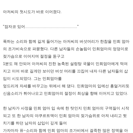
아저씨의 첫시도가 바로 이어졌다.
"잠자코 있어............................................"
푹하는 소리와 함께 길게 들어가는 아저씨의 버섯머리가 한참을 민
희 엄마
의 조가비속으로 파묻혔다.
다른 남자들의 손놀림이 민희엄마의 엉덩이로
젖가슴으로 이어지며 절정을 돋구고
1분도 채 안되어 아저씨의 진한 농축된 설렁탕 국물이 민희엄마에게 먹여
지고
이어 바로 길게만 보이던 버섯 머리를 끄집어 내자
다른 남자들의 삽
입이 시도되었다.
그는 민희엄마를
엎드리게 자세를 바꾸고는 뒤에서 해 댔다.
민희엄마의 입에선 흥얼거리듯
신음소리가 튀어나오고 민희엄마의 절정이 최상을 향
해 이어지고 있었다.
한 남자가 사정을 민희 엄마 입 속에 한 탓인지 민희 엄마의 구역질
이 시작
되고 또 한 남자의 야쿠르트액이 민희 엄마의 젖가슴위로 아져 내리고
뒷
치기를 하던 남자의 삽입이 깊게 들어
가자마자 퓨~소리와 함께
민희 엄마의 조가비에서 걸죽한 많은 정액을 아