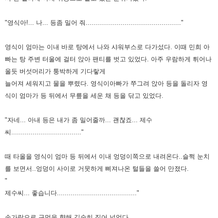
"영식아!... 나... 등좀 밀어 줘................................................."
영식이 엄마는 이내 바로 탕에서 나와 샤워부스로 다가섰다.
이때 민희 아
빠는 탕 주변 터울에 걸터 앉아 팬티를 벗고 있었다. 아주
우람하게 튀어나
올듯 버섯머리가 퉁박하게 기다랗게
늘어져 세워지고 물을 뿌렸다.
영식이아빠가 쭈그려 앉아 등을 돌리자 영
식이 엄마가 등 뒤에서 무릎을 세운 채 등을
닦고 있었다.
"자네... 아내 등은 내가 좀 밀어줄까... 괜찮죠... 제수
씨...................................."
때 타올을 영식이 엄
마 등 뒤에서 이내 엉덩이쪽으로 내려온다..슬쩍 눈치
를 보면서..엉덩이 사이로 거뭇
하게 삐져나온 털들을 쓸어 만졌다.
"
제수씨... 좋습니다........................................."
손가락으로 구멍을 향해 깊
숙히 집어 넣엇다.