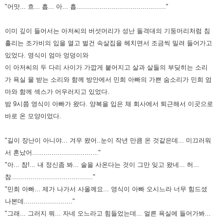
"어맛... 흐... 흡... 아... 흡.............................................."
이미 깊이 들어서는 아저씨의 버섯머리가 성난 돌격대의 기
둥머리처럼 침
흘리는 조가비의 입을 열고 벌건 속살집을 헤치면서 조금씩 밀려 들어
가고
있었다.
영식이 엄마 엉덩이와
이 아저씨의 두 다리 사이가 가깝게 붙어지고 살과 살들의 부딪
히는 소리
가 욕실 물 받는 소리와 함께 방안에서 민희 아빠의 가쁜 숨소리가 민희
엄
마와 함께 섹스가 어우러지고 있었다.
밤 9시쯤 영식이 아빠가 왔다.
양복을 입은 채 회사에서 퇴근해서 이곳으로
바로 온 모양이었다.
"길이 장난이 아니야... 겨우 왔어..눈이 작년 만큼 온 것같은데... 미끄러워
서 혼났어.................................."
"아... 참!... 내 정신좀 봐... 술을 사온다는 것이 그만 잊고 왔네... 허...
참.........................................."
"민희 아빠... 제가 나가서 사올께요... 영식이 아빠 오시느라 너무 힘드셨
나본데.........................
"
"그래... 그러지 뭐... 자네 오느라고 힘들었는데... 얼른 욕실에 들어가봐...