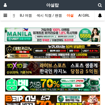
야설탑
메인
BJ 여캠
섹시 직캠 / 팬캠
야설
AI GIRL