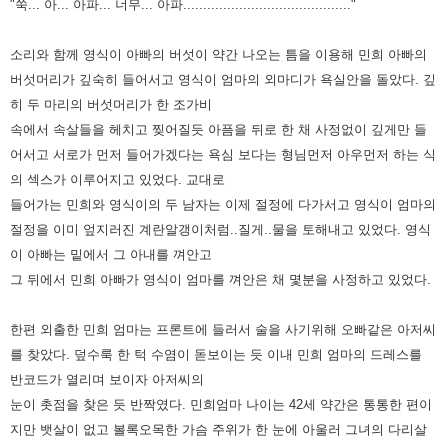
"쑥... 아... 아파... 너무... 아파.........................................."
소리와 함께 영식이 아빠의 버섯이 약간 나
오는 틈을 이용해 민희 아빠의
버섯머리가 깊숙히 들어서고 영식이 엄마의 외마디가
욕실안을 돌았다.
깊
히 두 마리의 버섯머리가 한 조가비
속에서 속살들을 헤치고 찢어질듯 아픔을 뒤
로 한 채 사정없이 깊게만 들
어서고 서로가 먼저 들어가겠다는 욕심 보다는 형님먼저
아우먼저 하는 식
의 섹스가 이루어지고 있었다.
교대로
들어가는 민희와 영식이의 두 남자는 이제 절정에 다가서고 영식이 엄마의
절
정을 이미 엎지러진 계란알갱이처럼..질게..물을 토해내고 있었다.
영식
이 아빠는 밑에서 그 아내를 껴안고
그 뒤에서 민희 아빠가 영식이 엄마를 껴안은
채 몇분을 사정하고 있었다.
한편
외출한 민희 엄마는 프론트에 들러서 술을 사기위해 오빠같은 아저씨
를 찾았다. 덮수룩
한 턱 수염이 돋보이는 듯 이내 민희 엄마의 드레스를
반코드가 열리며 보이자 아저
씨의
눈이 촛점을 찾은 듯 반짝였다.
민희엄마 나이는 42세 약간은 통통한 편이
지만 뱃살이 없고 볼록오목한 가슴 주위가
한 눈에 아울러 그녀의 다리살