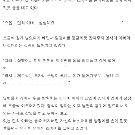
민희 아빠가 잘 안들어가는 영식이 엄마의 조가비를 손가락으로 넣어 휘휘
젓듯 물을
내고 있다.
"으읍... 민희 아빠... 살살해요........................................................"
조금씩 깊게 넣었다가 빼면서 알갱이를 둥글
리듯 만져주자 영식이 아빠의
버섯머리는 깊숙히 들어가고 있었다.
"그래... 잘했어... 이제 천천히 제수씨의 몸을 받쳐들고 깊게 넣어
봐................................................"
"역시... 제수씨는 조가비 구멍이 크네... 이거 들어가구두... 남네 그
려..................................................."
몇번을 아래에서 위로 받쳐치는 영식이 아빠의 삽입이 영식이 엄마의 절정
에 조금씩
이루어져갔다.
영식이 엄마는 이제 남편의 몸위에 엎드려서 껴
안은 자세로 삽입을 하고 뒤에서 보고
있는 민희 아빠는 불쑥 커져버린 자신의 버섯머리를 방망이를 손에 쥔듯
흔들면서 영
식이 엄마의 조가비를 살피고 있었다.