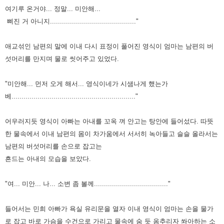
여기루 온거야... 정말... 미안해...
삐진 거
아니지..........................................."
애교섞인 남편의 말에 이내 다시 표정이 풀어진 영식이 엄마는 남편의 버
섯머리를 만
지며 물로 씻어주고 있었다.
"미안해... 먼저 오게 해서... 영식이네가 시샘나게 했는가
베.............................................................."
어우러지듯 영식이 아빠는 아내를 꼬옥 껴 안고는 탕안에 들어섰다.
따뜻
한 물속에서 이내 남편의 몸이 차가움에서 서서히 녹아들고 슬슬 올라서는
남편
의 버섯머리를 손으로 잡고는
흔드는 아내의 모습을 보았다.
"여... 미안... 나... 소변 좀 볼께....................................."
들어서는 민희 아빠가 욕실 유리문을 열자
이내 영식이 엄마는 손을 물가
로 잡고 바로 가슴을 수건으로 가리고 물속에 숨 듯
옴추리자 쏴아하는 소