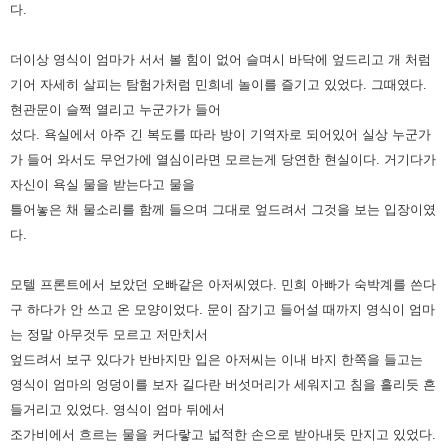
다.
더이상 영식이 엄마가 서서 볼 힘이 없어 슬며시 바닥에 엎드리고 개 처럼
기어 자세
히 살피는 탐험가처럼 민희네 놀이를 즐기고 있었다.
그때였다.
현관문이 슬쩍 열리고 누군가가 들어
섰다.
욕실에서 아주 긴 복도를 따라 방이 기역자로 되어있어 실상 누군가
가 들어 와서도 무언
가에 열심이라면 모르는게 당연한 현실이다. 거기다가
자신이 욕실 물을 받는다고
물을
틀어놓은 채 물소리를 함께 들으며 그대로 엎드려서 그것을 보는 입장이였
다.
모텔 프론트에서 보았던 오빠같은 아저씨였다. 민희 아빠가 숙박계를 쓴다
구 하다가
안 쓰고 온 모양이었다. 문이 잠기고 들어설 때까지 영식이 엄마
는 정말 아무것두 모
르고 저만치서
엎드려서 보구 있다가
반바지만 입은 아저씨는 이내 바지 한쪽을 들고는
영식이 엄마의 엉덩이를 보자 길다
란 버섯머리가 세워지고 침을 흘리듯 흔
들거리고 있었다.
영식이 엄마 뒤에서
조가비에서 흐르는 물을 커다랗고 넓적한 손으로 받아내듯 만지고
있었다.