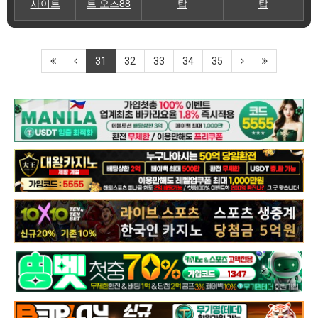
사이트
트 오즈88
탑
탑
31
32
33
34
35