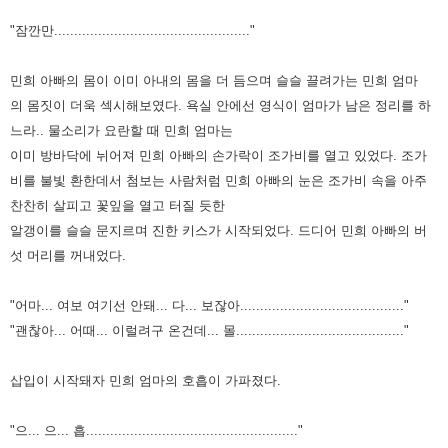
"잠깐만................................................."
민희 아빠의 몸이 이미 아내의 몸을 더 듬으며 슬슬 끌려가는 민희 엄마
의
몸짓이 더욱 섹시해보였다.
욕실 안에선 영식이 엄마가 남은 정리를 하
느라.. 물소리가 요란할 때 민희 엄마는
이
미 방바닥에 뉘어져 민희 아빠의 손가락이 조가비를 열고 있었다.
조가
비를 불빛 환한데서 첨보는 사람처럼 민희 아빠의 눈은 조가비 속을 아주
찬찬히 살
피고 꽃잎을 열고 터질 듯한
알갱이를 슬슬 문지르며 진한 키스가 시작되었다.
드디어 민희 아빠의 버
섯 머리를 꺼내었다.
"어마... 여보 여기선 안돼... 다... 보잖아........................................."
"괜찮아... 어때... 이럴려구 온건데... 몰.........................................."
삽입이 시작돼자 민희 엄마의 호흡이 가파졌다.
"으... 으... 흡....................................................."