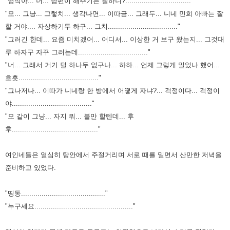
"영식아... 너... 남편이 해주기는 잘하니?................................"
"모... 그냥... 그렇치... 생각나면... 이따금... 그래두... 니네 민희 아빠는 잘
할 거야.... 자상
하기두 하구... 그치.................................."
"그러긴 한데... 요즘 미치겠어... 어디서... 이상한 거 보구 왔는지... 그것대
루 하자구 자꾸
그러는데.................................."
"너... 그래서 거기 털 하나두 없구나... 하하... 언제 그렇게 밀었나 했어...
흐흣......................................."
"그나저나... 이따가 니네랑 한 방에서 어떻게 자냐?... 걱정이다... 걱정이
야......................................."
"모 같이 그냥... 자지 뭐... 볼만 할텐데... 후
후.........................................."
여인네들은 열심히 탕안에서 주절거리며 서로 때를 밀면서 산만한 저녁을
준비하고
있었다.
"띵동........................................."
"누구세요................................................"