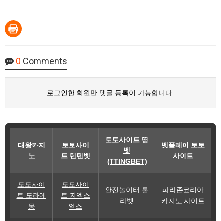
0
Comments
로그인한 회원만 댓글 등록이 가능합니다.
토토사이트 띵
대왕카지
토토사이
벳플레이 토토
벳
노
트 텐텐벳
사이트
(TTINGBET)
토토사이
토토사이
안전놀이터 룰
파라존코리아
트 도라에
트 지엑스
라벳
카지노 사이트
몽
엑스