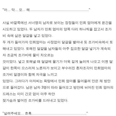
"아... 악... 모... 해........................................................."
사실 바깥쪽에선 서너명의 남자로 보이는 장정들이 민희 엄마
에게 윤간을
시도하고 있었다.
두 남자가 민희 엄마의 양쪽 다리 하나씩을 잡고서 조가
비 속에 삶은 달걀을 넣고 있었
다.
두 개가 들어가자 민희엄마는 사정없이 달걀을 뱉어내 듯 조가비속에서 토
해내고
있었다. 토해진 달걀을 남자들의 아주 집요한 달걀 넣기가 계속되
자 조금씩 조가비에 물이
차오르는
것이었다. 넣고 토해낼 때 달걀에 물기가 더욱 길게 늘러져 나오고
이젠 달
걀이 한쪽이 으스러져 노른자가 보이고 부수러진 흰자조각이 민희엄마의
조
가비 알갱이와 함께 자극을 느끼고
있었다.
그러다가 아저씨는 욕탕에서 민희 엄마를 들어올려 안은 채 방안
으로 들어갔다.
남은 남자 3명이 따라 들어오고 방안에 뉘어진 민희 엄마의
드레스는 이미 간곳 없이 아주
하얀
젖가슴과 벌어진 조가비를 드러내고 있었다.
"살려주세요... 흐흑....................................................."