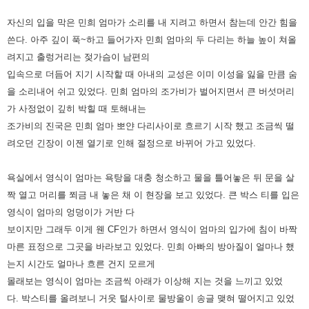
자신의 입을 막은 민희 엄마가 소리를 내 지려고 하면서 참는데 안간 힘을
쓴다. 아주
깊이 푹~하고 들어가자 민희 엄마의 두 다리는 하늘 높이 쳐올
려지고 출렁거리는
젖가슴이 남편의
입속으로 더듬어 지기 시작할 때 아내의 교성은 이미 이성을 잃을
만큼 숨
을 소리내어 쉬고 있었다.
민희 엄마의 조가비가 벌어지면서 큰 버섯머리
가 사정없이 깊히 박힐 때 토해내는
조가비의 진국은 민희 엄마 뽀얀 다리사이로 흐르기 시작 했고 조금씩 떨
려오던 긴장
이 이젠 열기로 인해 절정으로 바뀌어 가고 있었다.
욕실에서 영식이 엄마는 욕탕을 대충 청소하고 물을 틀어놓은 뒤 문을 살
짝 열고 머리
를 쬐금 내 놓은 채 이 현장을 보고 있었다.
큰 박스 티를 입은
영식이 엄마의 엉덩이가 거반 다
보이지만 그래두 이게 웬 CF인
가 하면서 영식이 엄마의 입가에 침이 바짝
마른 표정으로 그곳을 바라보고 있었다.
민희 아빠의 방아질이 얼마나 했
는지 시간도 얼마나 흐른 건지 모르게
몰래보는 영식이 엄마는 조금씩 아래가 이상해 지는 것을 느끼고 있었
다.
박스티를 올려보니 거웃 털사이로 물방울이 송글 맺혀 떨어지고 있었