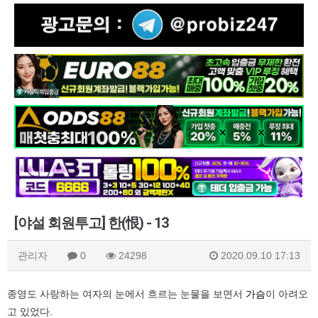
[야설 회원투고] 한(恨) - 13
관리자
0
24298
2020.09.10 17:13
종영도 사랑하는 여자의 눈에서 흐르는 눈물을 보면서
가슴
이 아려오
고 있었다.