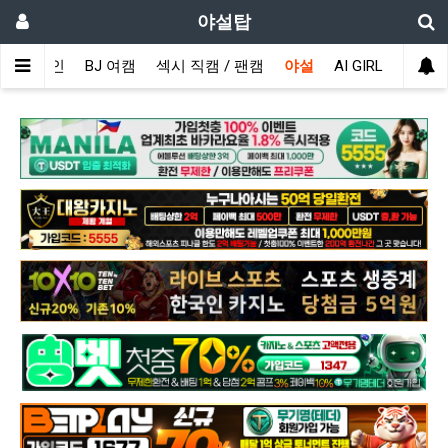
야설탑
메인
BJ 여캠
섹시 직캠 / 팬캠
야설
AI GIRL