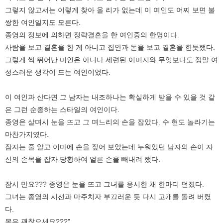
그렇지 않고서는 이렇게 찾아 올 리가 없는데 이 여인도 어찌 보면 불
쌍한 여인일지도 모른다.
종영의 정보에 의하면 정략결혼을 한 여인중의 한명이다.
사람을 보고 결혼을 한 게 아니고 집안과 돈을 보고 결혼을 한듯했다.
그렇게 썩 뛰어난 미인은 아니나 세련된 이미지와 무엇보다도 정말 여
성스러운 생각이 드는 여인이었다.
이 여인과 산다면 그 남자는 내조하나는 확실하게 받을 수 있을 것 같
은 그런 순종하는 스타일의 여인이다.
종영은 살며시 눈을 뜨고 그 며느리의 손을 잡았다. 수 현도 놀라기는
마찬가지였다.
잠자는 줄 알고 이마에 손을 짚어 보았는데 누워있던 남자의 손이 자
신의 손목을 잡자 당황하여 얼른 손을 빼내려 했다.
잠시 만요??? 종영은 눈을 뜨고 그녀를 응시한 채 한마디 던졌다.
그녀는 종영의 시선과 마주치자 부끄러운 듯 다시 고개를 돌려 버렸
다.
몸은 괜찮으세요???"