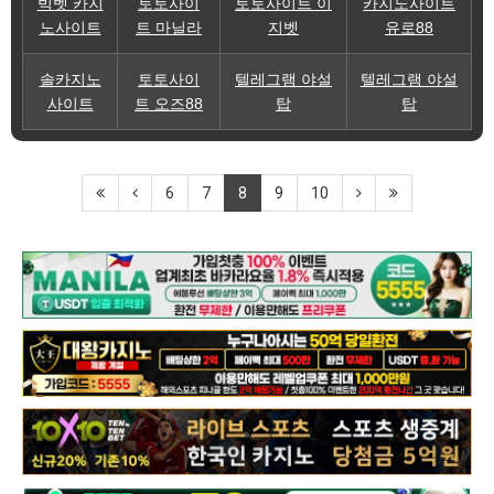
빅벳 카지
토토사이
토토사이트 이
카지노사이트
노사이트
트 마닐라
지벳
유로88
솔카지노
토토사이
텔레그램 야설
텔레그램 야설
사이트
트 오즈88
탑
탑
6
7
8
9
10