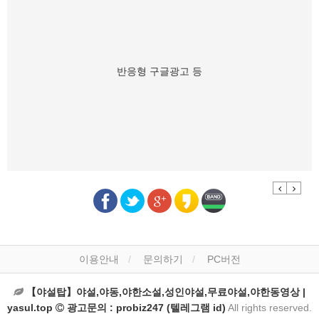
반응형 구글광고 등
Previous
Next
이용안내
문의하기
PC버전
【야설탑】야설,야동,야한소설,성인야설,무료야설,야한동영상 |
yasul.top
광고문의 : probiz247 (텔레그램 id)
All rights reserved.