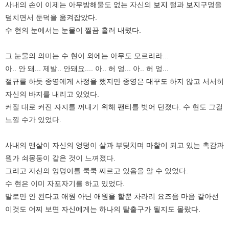
사내의 손이 이제는 아무방해물도 없는 자신의
보지
털과
보지
구멍을
덮치면서 둔덕을 움켜잡았다.
수 현의 눈에서는 눈물이 찔끔 흘러 내렸다.
그 눈물의 의미는 수 현이 외에는 아무도 모르리라...
아.. 안 돼... 제발.. 안돼요.... 아.. 허 엉... 아.. 허 엉...
절규를 하듯 종영에게 사정을 했지만 종영은 대꾸도 하지 않고 서서히
자신의 바지를 내리고 있었다.
커질 대로 커진 자지를 꺼내기 위해 팬티를 벗어 던졌다. 수 현도 그걸
느낄 수가 있었다.
사내의 맨살이 자신의 엉덩이 살과 부딪치며 마찰이 되고 있는 촉감과
뭔가 쇠몽둥이 같은 것이 느껴졌다.
그리고 자신의 엉덩이를 쿡쿡 찌르고 있음을 알 수 있었다.
수 현은 이미 자포자기를 하고 있었다.
말로만 안 된다고 애원 아닌 애원을 할뿐 차라리 요즈음 마음 같아선
이것도 어찌 보면 자신에게는 하나의 탈출구가 될지도 몰랐다.