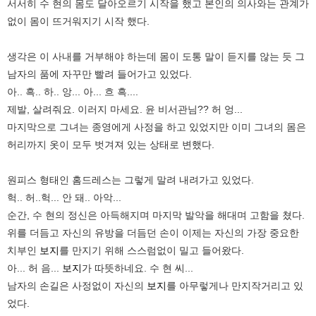
서서히 수 현의 몸도 달아오르기 시작을 했고 본인의 의사와는 관계가
없이 몸이 뜨거워지기 시작 했다.
생각은 이 사내를 거부해야 하는데 몸이 도통 말이 듣지를 않는 듯 그
남자의 품에 자꾸만 빨려 들어가고 있었다.
아.. 흑.. 하.. 앙... 아... 흐 흑....
제발, 살려줘요. 이러지 마세요. 윤 비서관님?? 허 엉...
마지막으로 그녀는 종영에게 사정을 하고 있었지만 이미 그녀의 몸은
허리까지 옷이 모두 벗겨져 있는 상태로 변했다.
원피스 형태인 홈드레스는 그렇게 말려 내려가고 있었다.
헉.. 허..헉... 안 돼.. 아악...
순간, 수 현의 정신은 아득해지며 마지막 발악을 해대며 고함을 쳤다.
위를 더듬고 자신의 유방을 더듬던 손이 이제는 자신의 가장 중요한
치부인
보지
를 만지기 위해 스스럼없이 밀고 들어왔다.
아... 허 음...
보지
가 따뜻하네요. 수 현 씨...
남자의 손길은 사정없이 자신의
보지
를 아무렇게나 만지작거리고 있
었다.