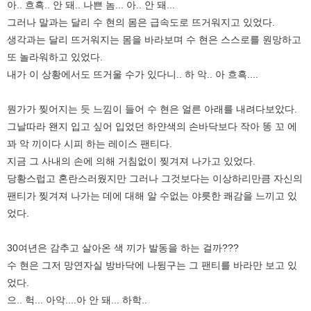
아.. 흐흑.. 안 돼.. 나쁜 놈... 아.. 안 돼...
그러나 말과는 달리 수 현의 몸은 급속도로 뜨거워지고 있었다.
생각과는 달리 뜨거워지는 몸을 바라보며 수 현은 스스로를 원망하고
또 놀라워하고 있었다.
내가 이 상황에서도 뜨거울 수가 있다니.. 하 악.. 아 흐흑....
뭔가가 찢어지는 듯 느낌이 들어 수 현은 얼른 아래를 내려다보았다.
그날따라 왠지 입고 싶어 입었던 하얀색의 손바닥보다 작아 똥 꼬 에
꽈 악 끼이다 시피 하는 레이스 팬티다.
지금 그 사내의 손에 의해 거침없이 찢겨져 나가고 있었다.
당황스럽고 혼란스러웠지만 그러나 그것보다는 이상하리만큼 자신의
팬티가 찢겨져 나가는 데에 대해 알 수없는 야릇한 쾌감을 느끼고 있
었다.
30여년은 감추고 살아온 색 끼가 발동을 하는 걸까???
수 현은 그저 망연자실 방바닥에 나뒹구는 그 팬티를 바라만 보고 있
었다.
으.. 헉... 아악....아 안 돼... 하학..