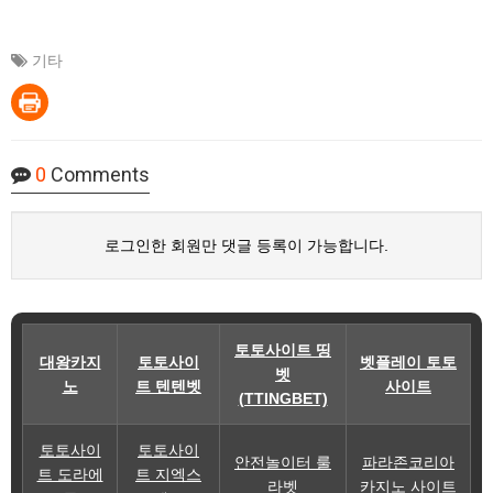
기타
0
Comments
로그인한 회원만 댓글 등록이 가능합니다.
토토사이트 띵
대왕카지
토토사이
벳플레이 토토
벳
노
트 텐텐벳
사이트
(TTINGBET)
토토사이
토토사이
안전놀이터 룰
파라존코리아
트 도라에
트 지엑스
라벳
카지노 사이트