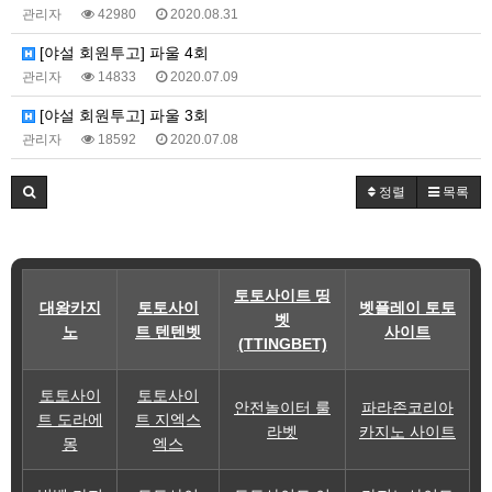
관리자
42980
2020.08.31
[야설 회원투고] 파울 4회
관리자
14833
2020.07.09
[야설 회원투고] 파울 3회
관리자
18592
2020.07.08
정렬
목록
토토사이트 띵
대왕카지
토토사이
벳플레이 토토
벳
노
트 텐텐벳
사이트
(TTINGBET)
토토사이
토토사이
안전놀이터 룰
파라존코리아
트 도라에
트 지엑스
라벳
카지노 사이트
몽
엑스