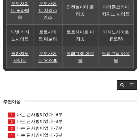
토토사이
토토사이
안전놀이터 룰
파라존코리아
트 도라에
트 지엑스
라벳
카지노 사이트
몽
엑스
빅벳 카지
토토사이
토토사이트 이
카지노사이트
노사이트
트 마닐라
지벳
유로88
솔카지노
토토사이
텔레그램 야설
텔레그램 야설
사이트
트 오즈88
탑
탑
추천야설
나는 관사병이었다 -9부
1
나는 관사병이었다 -8부
2
나는 관사병이었다 -7부
3
나는 관사병이었다 -6부
4