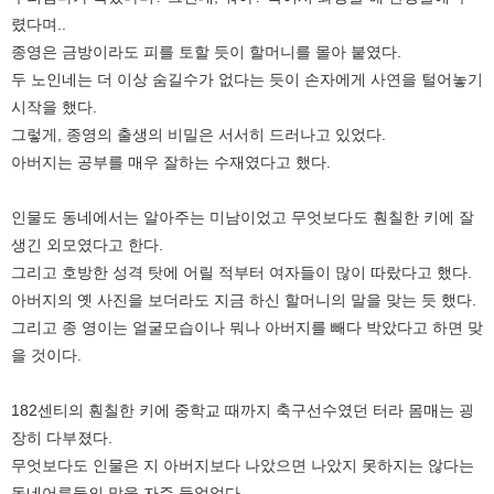
렸다며..
종영은 금방이라도 피를 토할 듯이 할머니를 몰아 붙였다.
두 노인네는 더 이상 숨길수가 없다는 듯이 손자에게 사연을 털어놓기
시작을 했다.
그렇게, 종영의 출생의 비밀은 서서히 드러나고 있었다.
아버지는 공부를 매우 잘하는 수재였다고 했다.
인물도 동네에서는 알아주는 미남이었고 무엇보다도 훤칠한 키에 잘
생긴 외모였다고 한다.
그리고 호방한 성격 탓에 어릴 적부터 여자들이 많이 따랐다고 했다.
아버지의 옛 사진을 보더라도 지금 하신 할머니의 말을 맞는 듯 했다.
그리고 종 영이는 얼굴모습이나 뭐나 아버지를 빼다 박았다고 하면 맞
을 것이다.
182센티의 훤칠한 키에 중학교 때까지 축구선수였던 터라 몸매는 굉
장히 다부졌다.
무엇보다도 인물은 지 아버지보다 나았으면 나았지 못하지는 않다는
동네어른들의 말을 자주 들었었다.