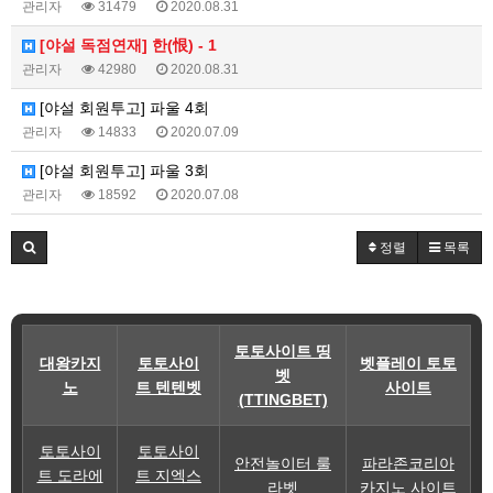
관리자
31479
2020.08.31
[야설 독점연재] 한(恨) - 1
관리자
42980
2020.08.31
[야설 회원투고] 파울 4회
관리자
14833
2020.07.09
[야설 회원투고] 파울 3회
관리자
18592
2020.07.08
정렬
목록
토토사이트 띵
대왕카지
토토사이
벳플레이 토토
벳
노
트 텐텐벳
사이트
(TTINGBET)
토토사이
토토사이
안전놀이터 룰
파라존코리아
트 도라에
트 지엑스
라벳
카지노 사이트