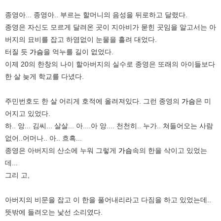
종영아... 종영아.. 부르는 할머니의 음성을 뒤로하고 달렸다.
종영은 자신도 모르게 달려온 곳이 지아비가 묻힌 곳임을 알고서는 아
버지의 묘비를 잡고 하염없이 눈물을 흘려 대었다.
터질 듯
가슴
을 억누를 길이 없었다.
이제 20의 한창의 나이 할아버지의 실수로 종영은 또래의 아이들보다
한 살 늦게 학교를 다녔다.
주민번호도 한 살 어리게 호적에 올려져있다. 그런 종영의
가슴
은 미
어지고 있었다.
하.. 앙... 김씨... 살살... 아....아 앙.... 천천히.. 누가.. 쳐들어오는 사람
없어..어머나.. 아.. 흐흑...
종영은 아버지의 산소에 누워 그렇게
가슴
속의 한을 삭이고 있었는
데...
그리 고,
아버지의 비문을 잡고 이 한을 풀어내리라고 다짐을 하고 있었는데..
뜻밖에 들려오는 낯선 소리였다.