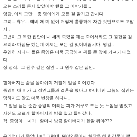
오는 소리들 듣지 말았어야 했을 그 이야기들...
영감, 이제 그만... 종 영이에게 모든 걸 맡기고 갑시다.
그려... 휴우... 애비 애 미 없이 저렇게 훌륭하게 자란 것만으로도 고맙
지..
그년이 그 독한 집안이 내 세끼 죽였을 때는 죽어서라도 그 원한을 갚
으리라 다짐을 했는데 이제는 모든 걸 잊어버립시다. 영감..
우연히 지나다 들은 종영은 더욱 궁금해져 귀를 문 앞에 가져가 대었
다.
장 정식.. 그 원수 같은 집안... 그 원수 같은 집안..
할아버지는 숨을 몰아쉬며 거칠게 말을 이어갔다.
종영이 애 미가 그 정인그룹과 결혼을 했다고 하더니만 그놈의 집안은
망하지도 않고 더욱 번창을 하다니...
그 말을 듣는 순간 종영의 머리는 피가 거꾸로 도는 듯 느낌을 받았고
자신도 모르게 할아버지의 방을 열고 들어갔다.
헉, 종영아... 네가.. 할머니 방금 할아버지가 한말 뭐야???
우리엄마가 죽었다며? 그런데, 뭐야? 죽어서 화장을 해 한강물에 뿌