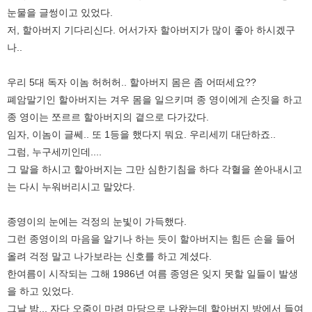
눈물을 글썽이고 있었다.
저, 할아버지 기다리신다. 어서가자 할아버지가 많이 좋아 하시겠구
나..
우리 5대 독자 이놈 허허허.. 할아버지 몸은 좀 어떠세요??
폐암말기인 할아버지는 겨우 몸을 일으키며 종 영이에게 손짓을 하고
종 영이는 쪼르르 할아버지의 곁으로 다가갔다.
임자, 이놈이 글쎄.. 또 1등을 했다지 뭐요. 우리세끼 대단하죠..
그럼, 누구세끼인데....
그 말을 하시고 할아버지는 그만 심한기침을 하다 각혈을 쏟아내시고
는 다시 누워버리시고 말았다.
종영이의 눈에는 걱정의 눈빛이 가득했다.
그런 종영이의 마음을 알기나 하는 듯이 할아버지는 힘든 손을 들어
올려 걱정 말고 나가보라는 신호를 하고 계셨다.
한여름이 시작되는 그해 1986년 여름 종영은 잊지 못할 일들이 발생
을 하고 있었다.
그날 밤... 자다 오줌이 마려 마당으로 나왔는데 할아버지 방에서 들여