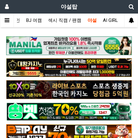
야설탑
메인
BJ 여캠
섹시 직캠 / 팬캠
야설
AI GIRL