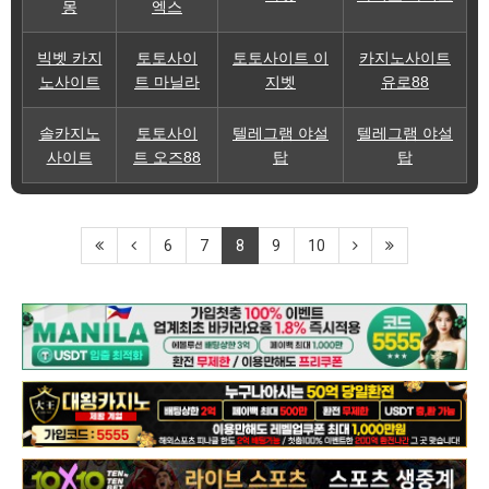
몽
엑스
빅벳 카지
토토사이
토토사이트 이
카지노사이트
노사이트
트 마닐라
지벳
유로88
솔카지노
토토사이
텔레그램 야설
텔레그램 야설
사이트
트 오즈88
탑
탑
6
7
8
9
10