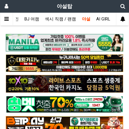
야설탑
메인
BJ 여캠
섹시 직캠 / 팬캠
야설
AI GIRL