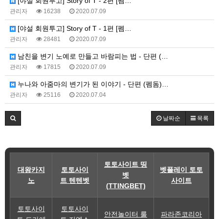
[야설 회원투고] Story of T - 2편 [펨…
관리자
16238
2020.07.09
[야설 회원투고] Story of T - 1편 [펨…
관리자
28481
2020.07.09
남친을 변기 노예로 만들고 바람피는 법 - 단편 (…
관리자
17815
2020.07.09
누나와 아줌마의 변기가 된 이야기 - 단편 (펨돔)…
관리자
25116
2020.07.04
날짜순
목록
토토사이트 띵
대왕카지
토토사이
벳플레이 토토
벳
노
트 텐텐벳
사이트
(TTINGBET)
토토사이
토토사이
안전놀이터 룰
파라존코리아