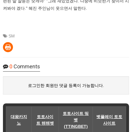
련된 말 잘듣는 숫캐야" "그래 재밌었겠다. 나중에 비슷한거 찾아서 시
켜봐야 겠다." 혜진 주인님이 웃으면서 말한다.
SM
0
Comments
로그인한 회원만 댓글 등록이 가능합니다.
토토사이트 띵
대왕카지
토토사이
벳플레이 토토
벳
노
트 텐텐벳
사이트
(TTINGBET)