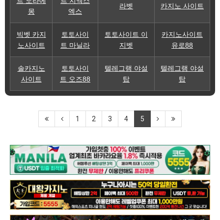
트 도라에
트 지엑스
라벳
카지노 사이트
몽
엑스
빅벳 카지
토토사이
토토사이트 이
카지노사이트
노사이트
트 마닐라
지벳
유로88
솔카지노
토토사이
텔레그램 야설
텔레그램 야설
사이트
트 오즈88
탑
탑
1
2
3
4
5