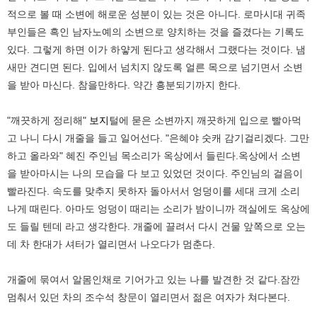
적으로 볼 때 소변에 해로운 성분이 있는 것은 아니다. 로마시대 귀족
부인들은 흑인 남자노예의 소변으로 양치하는 것을 즐겼다는 기록도
있다. 그렇게 하면 이가 하얗게 된다고 생각해서 그랬다는 것이다. 냄
새만 견디면 된다. 입에서 넘치지 않도록 얼른 목으로 넘기면서 소변
을 받아 마신다. 참을만하다. 약간 흥분되기까지 한다.
"깨끗하게 정리해"
보지
털에 묻은 소변까지 깨끗하게 입으로 빨아먹
고 나니 다시 개줄을 들고 일어선다. "은혜야 숫캐 감기걸리겠다. 그만
하고 올라와" 혜진 주인님 목소리가 옥상에서 들린다.옥상에서 소변
을 받아마시는 나의 모습을 다 보고 있었던 것이다. 주인님의 걸음이
빨라진다. 속도를 맞추지 못하자 돌아서서 엉덩이를 세대 크게 소리
나게 때린다. 아마도 엉덩이 때리는 소리가 밤이니까 객실에도 옥상에
도 들릴 텐데 라고 생각한다. 개줄에 끌려서 다시 건물 앞쪽으로 오는
데 차 한대가 셔터가 열리면서 나오다가 멈춘다.
개줄에 묶여서 알몸인채로 기어가고 있는 나를 발견한 것 같다.잠깐
멈춰서 있던 차의 조수석 창문이 열리면서 젊은 여자가 쳐다본다.