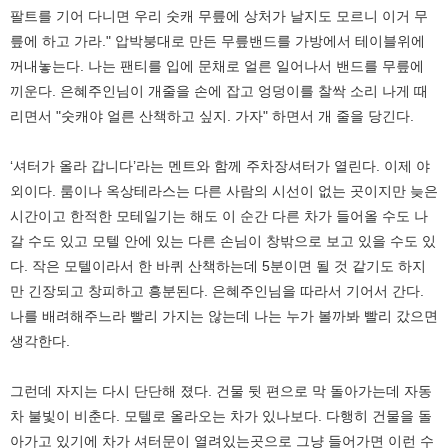
팔트를 기어 다니면 우리 숫캐 무릎에 상처가 날지도 모르니 이거 무
릎에 하고 가라." 압박붕대로 만든 무릎밴드를 가방에서 테이블위에
꺼내놓는다. 나는 팬티를 입에 문채로 얼른 일어나서 밴드를 무릎에
끼운다. 은혜주인님이 개줄을 손에 잡고 엉덩이를 찰싹 소리 나게 때
리면서 "숫캐야 얼른 산책하고 싶지. 가자" 하면서 개 줄을 당긴다.
‘셔터가 올라 갑니다’라는 멘트와 함께 주차장셔터가 열린다. 이제 야
외이다. 룸이나 옥상테라스는 다른 사람의 시선이 없는 곳이지만 늦은
시간이고 한적한 모테일기는 해도 이 순간 다른 차가 들어올 수도 나
갈 수도 있고 모텔 안에 있는 다른 손님이 창밖으로 보고 있을 수도 있
다. 작은 모텔이라서 한 바퀴 산책하는데 5분이면 될 것 같기도 하지
만 긴장되고 창피하고 흥분된다. 은혜주인님을 따라서 기어서 간다.
나를 배려해주느라 빨리 가지는 않는데 나는 누가 볼까봐 빨리 갔으면
생각한다.
그런데 자지는 다시 단단해 졌다. 건물 뒷 편으로 막 돌아가는데 자동
차 불빛이 비춘다. 모텔로 올라오는 차가 있나보다. 다행히 건물을 돌
아가고 있기에 차가 셔터문이 열려있는곳으로 그냥 들어가면 이런 수