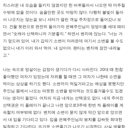
치스러운 내 모습을 들키지 않겠지만 한 바퀴돌아서 나오면 딱 마주칠
수밖에 없을 것이다. 숨을만한 곳도 마땅치 않다. 다행히 불빛이 돌아
서 나오지는 않는걸 보니 셔터가 열린 객실 주차장으로 들어갔나 보
다. 건물 뒷편으로 완전히 돌아가자 은혜주인님이 엉덩이를 세대 때리
면서 "숫캐야 산책하니까 기분좋지." 하면서 벤치에 앉는다. "너는 거
기 엎드려 있어. 내가 갑자기 소변이 마려운데 여기서 소변을 볼 수도
없으니 네가 이리 와서 먹어. 내 상이야. 팬티는 벤치에 잠깐 내려놓
고."
나는 속으로 망설이는 감정이 생기다가 다시 사라진다. 20대 때 한참
좋아했던 여자가 있었는데 자위를 할 때면 그 여자가 나한테 소면을
먹이는 상상을 하기도 했다. 소변까지 먹일거라고는 예상을 못했지만
주인님 몸에서 나오는 따뜻한 소변을 받아먹는 것도즐거울수도 있겠
다는 생각이 들었다. 어차피 지금 내게는 선택권도 없다. 내게 주어진
선택권은 이 플레이가 끝나고 나면 앞으로3주에 한번 씩 플레이를 계
속할지 여부밖에 없다. 벤치에 소변이 묻지 않게 약간 앞으로 앉으면
서 내 입을 기다리고 있다. 입을 은혜주인님의
보지
를 감싸듯 최대한
밀착하고 기다린다. 뜨거운 소변줄기가 나오기 시작한다. 사실 생물학