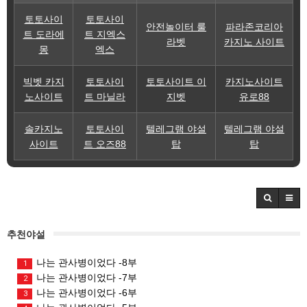
토토사이
토토사이
안전놀이터 룰
파라존코리아
트 도라에
트 지엑스
라벳
카지노 사이트
몽
엑스
빅벳 카지
토토사이
토토사이트 이
카지노사이트
노사이트
트 마닐라
지벳
유로88
솔카지노
토토사이
텔레그램 야설
텔레그램 야설
사이트
트 오즈88
탑
탑
추천야설
나는 관사병이었다 -8부
1
나는 관사병이었다 -7부
2
나는 관사병이었다 -6부
3