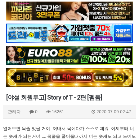
[야설 회원투고] Story of T - 2편 [펨돔]
관리자
0
16261
2020.07.09 02:47
열어보면 목줄 있을 거야. 꺼내서 목에다가 스스로 채워. 이제부터 너
는 숫캐가 되는거야 그 목줄을 풀어줄때까지 너는 숫캐도 되고 노예도