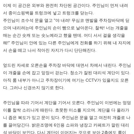
이제 이 공간은 외부와 완전히 차단된 공간이다. 주인님이 먼저 내려
서 종이쇼핑백을 트렁크에 넣고 트렁크를 닫는다.
주인님이 조수석 문을 열고 "야 내려! 무심코 맨발을 주차장바닥에 딛
으며 내리려는데 주인님의 손이 빰으로 날아온다. 찰싹! 너는 개줄을
매는 순간 숫캐 또는 숫노예라고 했을 텐데. 어디 서서 걸을 생각을
해!" 주인님이 안에 있는 다른 주인님에게 전화를 하기 위해 내 자지에
서 손을 떼고 나서 작아진 자지가 다시 단단해진다.
엎드린 자세로 오른손을 주차장 바닥에 대면서 차에서 내린다. 주인님
이 개줄을 손에 잡고 앞장서 걷는다. 청소가 잘된 대리석 계단이 있다.
아직 룸 내부가 아니고 주차장이기에 여기는 CCTV가 있을지도 모른
다. 그러나 신경쓰지 않기로 한다.
주인님을 따라 기어서 계단을 기어서 오른다. 주인님이 이번에는 엉덩
이를 찰싹 소리나게 때린다. 흐뭇한 미소를 지으며. 계단을 다 올라가
니 좁은 복도가 있고 문이 있다. 주인님은 문을 열고 여전히 개줄로 나
를 끌어당긴다. 밝은조명에 6인용 쇼파와 냉장고 카페트가 깔린 대리
석 바닥이 보인다. 다시 계단이 이어지는 것으로 보아 2층에도 룸이