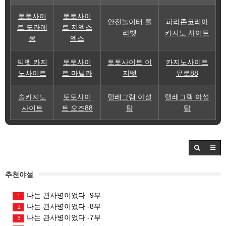
토토사이
토토사이
안전놀이터 룰
파라존코리아
트 도라에
트 지엑스
라벳
카지노 사이트
몽
엑스
빅벳 카지
토토사이
토토사이트 이
카지노사이트
노사이트
트 마닐라
지벳
유로88
솔카지노
토토사이
텔레그램 야설
텔레그램 야설
사이트
트 오즈88
탑
탑
추천야설
나는 관사병이었다 -9부
1
나는 관사병이었다 -8부
2
나는 관사병이었다 -7부
3