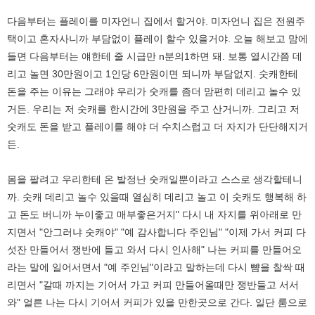
다음부터는 플레이를 미자언니 집에서 할거야. 미자언니 집은 전원주
택이고 혼자사니까 부담없이 플레이 할수 있을거야. 오늘 해보고 맘에
들면 다음부터는 얘한테 줄 시급만 n분의1하면 돼. 보통 열시간쯤 데
리고 놀면 30만원이고 1인당 6만원이면 되니까 부담없지. 숫캐한테
돈을 주는 이유는 그래야 우리가 숫캐를 좀더 맘편히 데리고 놀수 있
거든. 우리는 저 숫캐를 한시간에 3만원을 주고 산거니까. 그리고 저
숫캐도 돈을 받고 플레이를 해야 더 수치스럽고 더 자지가 단단해지거
든.
몸을 팔려고 우리한테 온 발정난 숫캐일뿐이라고 스스로 생각할테니
까. 숫캐 데리고 놀수 있을때 열심히 데리고 놀고 이 숫캐도 행복해 하
고 돈도 버니까 누이좋고 매부좋은거지" 다시 내 자지를 위아래로 만
지면서 "안그러냐 숫캐야" "예 감사합니다 주인님" "이제 가서 커피 다
섯잔 만들어서 쟁반에 들고 와서 다시 인사해" 나는 커피를 만들어오
라는 말에 일어서면서 "예 주인님"이라고 말하는데 다시 뺨을 찰싹 때
리면서 "갈때 까지는 기어서 가고 커피 만들어올때만 쟁반들고 서서
와" 얼른 나는 다시 기어서 커피가 있을 만한곳으로 간다. 일단 룸으로