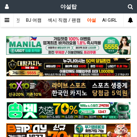
야설탑
메인
BJ 여캠
섹시 직캠 / 팬캠
야설
AI GIRL