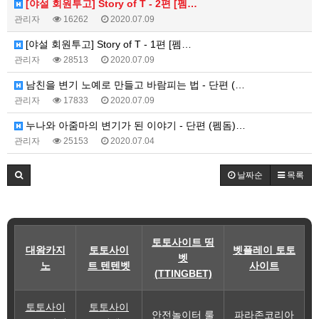
[야설 회원투고] Story of T - 2편 [펨…
관리자
16262
2020.07.09
[야설 회원투고] Story of T - 1편 [펨…
관리자
28513
2020.07.09
남친을 변기 노예로 만들고 바람피는 법 - 단편 (…
관리자
17833
2020.07.09
누나와 아줌마의 변기가 된 이야기 - 단편 (펨돔)…
관리자
25153
2020.07.04
날짜순
목록
토토사이트 띵
대왕카지
토토사이
벳플레이 토토
벳
노
트 텐텐벳
사이트
(TTINGBET)
토토사이
토토사이
안전놀이터 룰
파라존코리아