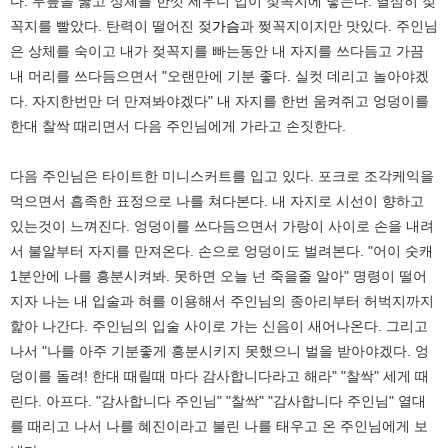
다. 무릎을 꿇고 상체를 한껏 세우니 입이 젖꼭지에 닿는다. 열심히 젖
꼭지를 빨았다. 탄력이 떨어진 젖
가슴
과 쩢꼭지이지만 맛있다. 주인님
은 상체를 숙이고 내가 젖꼭지를 빠는동안 내 자지를 쓰다듬고 가끔
내 머리를 쓰다듬으면서 "오랜만에 기분 좋다. 실컷 데리고 놀아야겠
다. 자지한번만 더 만져봐야겠다" 내 자지를 한번 움켜쥐고 엉덩이를
한대 찰싹 때리면서 다음 주인님에게 가라고 손짓한다.
다음 주인님은 타이트한 미니스커트를 입고 있다. 포크로 조각케익을
먹으면서 흡족한 표정으로 나를 쳐다본다. 내 자지로 시선이 향하고
있는것이 느껴진다. 엉덩이를 쓰다듬으면서 가랑이 사이로 손을 내려
서 불알부터 자지를 만져온다. 손으로 엉덩이도 벌려본다. "어이 숫캐
1분안에 나를 흥분시켜봐. 못하면 오늘 넌 죽을줄 알아" 명령이 떨어
지자 나는 내 입술과 혀를 이용해서 주인님의 종아리부터 허벅지까지
핥아 나간다. 주인님의 입술 사이로 가는 신음이 새어나온다. 그리고
나서 "나를 아주 기분좋게 흥분시키지 못했으니 벌을 받아야겠다. 엉
덩이를 돌려! 한대 때릴때 마다 감사합니다라고 해라" "찰싹" 세게 때
린다. 아프다. "감사합니다 주인님" "찰싹" "감사합니다 주인님" 열대
를 때리고 나서 나를 혜진이라고 불린 나를 태우고 온 주인님에게 보