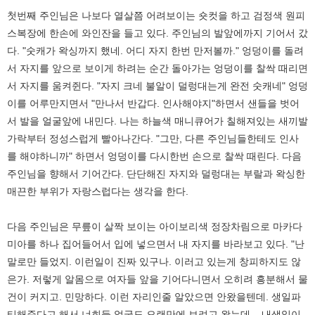
첫번째 주인님은 나보다 열살쯤 어려보이는 숏컷을 하고 검정색 원피
스복장에 한손에 와인잔을 들고 있다. 주인님의 발앞에까지 기어서 갔
다. "숫캐가 왁싱까지 했네. 어디 자지 한번 만저볼까." 엉덩이를 돌려
서 자지를 앞으로 보이게 하려는 순간 돌아가는 엉덩이를 찰싹 때리면
서 자지를 움켜쥔다. "자지 크네 불알이 덜렁대는게 완전 숫캐네" 엉덩
이를 어루만지면서 "만나서 반갑다. 인사해야지"하면서 샌들을 벗어
서 발을 얼굴앞에 내민다. 나는 하늘색 매니큐어가 칠해져있는 새끼발
가락부터 정성스럽게 빨아나간다. "그만, 다른 주인님들한테도 인사
를 해야하니까" 하면서 엉덩이를 다시한번 손으로 찰싹 때린다. 다음
주인님을 향해서 기어간다. 단단해진 자지와 덜렁대는 부랄과 왁싱한
매끈한 부위가 자랑스럽다는 생각을 한다.
다음 주인님은 무릎이 살짝 보이는 아이보리색 정장차림으로 마카다
미아를 하나 집어들어서 입에 넣으면서 내 자지를 바라보고 있다. "난
말로만 들었지. 이런일이 진짜 있구나. 이러고 있는게 창피하지도 않
은가. 저렇게 알몸으로 여자들 앞을 기어다니면서 오히려 흥분해서 물
건이 커지고. 민망하다. 이런 자리인줄 알았으면 안왔을텐데. 생일파
티해준다고 해서 너희들 얼굴도 오랜만에 보려고 왔는데... 내생일이