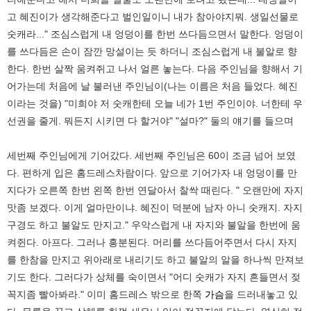
고 혜진이가 생각해준다고 벌인일이니 내가 참아야지뭐. 생일선물로
숫캐라..." 조심스럽게 내 엉덩이를 한번 쓰다듬으면서 말한다. 엉덩이
를 쓰다듬은 손이 잠깐 망설이는 듯 하더니 조심스럽게 내 불알로 향
한다. 한번 살짝 움켜쥐고 나서 얼른 놓는다. 다음 주인님을 향해서 기
어가는데 처음에 날 불러낸 주인님이(나는 이름은 처음 들었다. 혜진
이라는 것을) "미희야 저 숫캐한테 오늘 네가 1번 주인이야. 너한테 우
선권을 줄게. 뭐든지 시키면 다 할거야" "설마?" 둘의 얘기를 들으며
세번째 주인님에게 기어갔다. 세번째 주인님은 60이 조금 넘어 보였
다. 편하게 입은 홈드레스차람이다. 앞으로 기어가자 내 엉덩이를 만
지다가 오른쪽 한번 왼쪽 한번 연달아서 찰싹 때린다. " 오랜만에 자지
맛좀 보겠다. 이게 얼마만이냐. 혜진이 덕분에 남자 아니 숫캐지. 자지
구경도 하고 불알도 만지고." 우악스럽게 내 자지와 불알을 한번에 움
켜쥔다. 아프다. 그러나 흥분된다. 머리를 쓰다듬어주면서 다시 자지
를 한참을 만지고 위아래로 내리기도 하고 불알의 알을 하나씩 만져보
기도 한다. 그러다가 상체를 숙이면서 "어디 숫캐가 자지 흔들면서 젖
꼭지좀 빨아봐라." 이미 홈드레스 밖으로 한쪽
가슴
을 드러내놓고 있