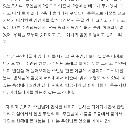
있는듯하다. 주인님이 2층으로 이끈다. 2층에는 베드가 두개있다. 그
리고 다시 문이 있다. 2층에 올라가서 주인님이 문쪽으로 개줄을 끌고
가면서 다시한번 엉덩이를 찰싹때리면서 문을 연다. 그리고 기다리고
있는 다른 주인님들에게 "오늘 즐겁게 놀기 위해서 숫캐 한마리 데려
왔어. 우리들 모두의 숫캐이고 숫 노예니까 맘껏 이용하고 즐겨보라
고"
네명의 주인님들이 있다. 나를 데리고 온 주인님 보다 열살쯤 어려보
이기도 하는 주인님 한분과 주인님 또래로 보이는 두분 그리고 주인님
보다 열살쯤 더 들어보이는 주인님 한분 이렇게 네명이다. 모두 나를
본다. 밤하늘의 달빛이 머리위에서 비춘다. 밝게 조명도 켜져 있다. 이
곳은 옥상테라스인것 같다. 시원한 밤공기와 달빛이 나를 더 흥분시킨
다. 야외플레이를 하는것 같은 느낌이다.
" 자 이제 숫캐가 주인님께 인사를 해야지. 인사는 기어다니면서 한번
그리고 일어서서 한번 두번씩 해" 주인님이 개줄을 목줄에서 풀어서
테일블 한쪽에 올려놓는다. 나는 주인님들 앞으로 기어서 갔다.