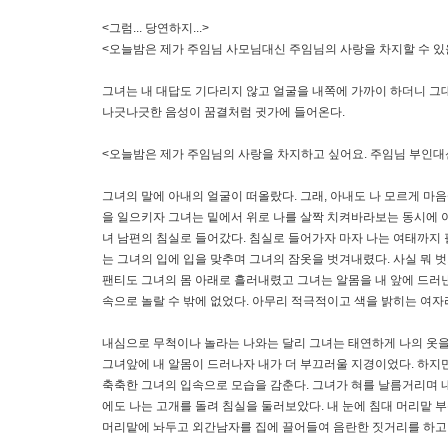
<그럼... 당연하지...>
<오늘밤은 제가 주임님 사모님대신 주임님의 사랑을 차지할 수 있
그녀는 내 대답도 기다리지 않고 얼굴을 내쪽에 가까이 하더니 그대
나긋나긋한 음성이 꿈결처럼 귓가에 들어온다.
<오늘밤은 제가 주임님의 사랑을 차지하고 싶어요. 주임님 부인대신
그녀의 말에 아내의 얼굴이 떠올랐다. 그래, 아내도 나 모르게 마
을 일으키자 그녀는 밑에서 위로 나를 살짝 치켜바라보는 동시에 야
녀 남편의 침실로 들어갔다. 침실로 들어가자 마자 나는 여태까지 
는 그녀의 입에 입을 맞추며 그녀의 잠옷을 벗겨내렸다. 사실 뭐 
팬티도 그녀의 몸 아래로 흘러내렸고 그녀는 알몸을 내 앞에 드러낸다
속으로 놀랄 수 밖에 없었다. 아무리 적극적이고 색을 밝히는 여자
내심으로 무척이나 놀라는 나와는 달리 그녀는 태연하게 나의 옷을
그녀앞에 내 알몸이 드러나자 내가 더 부끄러울 지경이었다. 하지만
축축한 그녀의 입속으로 모습을 감춘다. 그녀가 혀를 날름거리며 
에도 나는 고개를 돌려 침실을 둘러보았다. 내 눈에 침대 머리맡 
머리맡에 놔두고 외간남자를 집에 끌어들여 음란한 짓거리를 하고