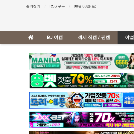
즐겨찾기
RSS 구독
08월 08일(토)
BJ 여캠
섹시 직캠 / 팬캠
야설