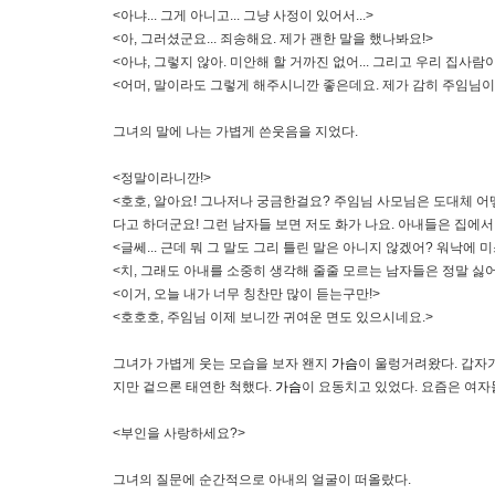
<아냐... 그게 아니고... 그냥 사정이 있어서...>
<아, 그러셨군요... 죄송해요. 제가 괜한 말을 했나봐요!>
<아냐, 그렇지 않아. 미안해 할 거까진 없어... 그리고 우리 집사
<어머, 말이라도 그렇게 해주시니깐 좋은데요. 제가 감히 주임님
그녀의 말에 나는 가볍게 쓴웃음을 지었다.
<정말이라니깐!>
<호호, 알아요! 그나저나 궁금한걸요? 주임님 사모님은 도대체 어떻
다고 하더군요! 그런 남자들 보면 저도 화가 나요. 아내들은 집에
<글쎄... 근데 뭐 그 말도 그리 틀린 말은 아니지 않겠어? 워낙에 미
<치, 그래도 아내를 소중히 생각해 줄줄 모르는 남자들은 정말 싫어
<이거, 오늘 내가 너무 칭찬만 많이 듣는구만!>
<호호호, 주임님 이제 보니깐 귀여운 면도 있으시네요.>
그녀가 가볍게 웃는 모습을 보자 왠지
가슴
이 울렁거려왔다. 갑자기
지만 겉으론 태연한 척했다.
가슴
이 요동치고 있었다. 요즘은 여자
<부인을 사랑하세요?>
그녀의 질문에 순간적으로 아내의 얼굴이 떠올랐다.