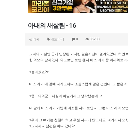
아내의 새살림 - 16
관리자
네토라레
0
36288
그녀의 거실엔 곱게 단장된 커다란 결혼사진이 걸려있었다. 하얀 웨
한 외모의 남자였다. 외모로만 보면 왠지 미스 리가 좀 아까워보이
<놀라셨죠?>
미스 리가 내 곁에 다가오더니 조심스럽게 말은 건넨다. 그 짧은 
<좀... 의외군... 사실이 아닐거라고 생각했는데...>
내 말에 미스 리가 가볍게 미소를 지어 보인다. 그런 미스 리의 
<우리 그 얘기는 천천히 하고 우선 자리에 앉으세요. 여기까지 오
<그나저나 남편은 어디 갔나?>