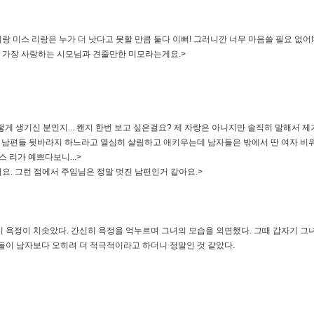
람이랑 미스 리랑은 누가 더 낫다고 못할 만큼 둘다 이뻐! 그러니깐 너무 마음쓸 필요 없어!
이 가장 사랑하는 시모님과 견줄만한 미모라는게요.>
게 생기신 분인지... 왠지 한번 보고 싶은걸요? 제 자랑은 아니지만 솔직히 말해서 
서 남편들 뒷바라지 하느라고 열심히 살림하고 애키우는데 남자들은 밖에서 딴 여자 비위
스 리가 예쁘다보니...>
요. 그런 점에서 주임님은 정말 멋진 남편인거 같아요.>
 욕정이 치솟았다. 간신히 욕정을 억누르며 그녀의 모습을 외면했다. 그때 갑자기 그녀
들이 남자보다 오히려 더 적극적이라고 하더니 정말인 것 같았다.