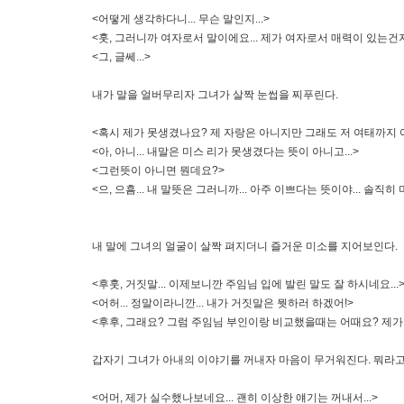
<어떻게 생각하다니... 무슨 말인지...>
<훗, 그러니까 여자로서 말이에요... 제가 여자로서 매력이 있는건
<그, 글쎄...>
내가 말을 얼버무리자 그녀가 살짝 눈썹을 찌푸린다.
<혹시 제가 못생겼나요? 제 자랑은 아니지만 그래도 저 여태까지 
<아, 아니... 내말은 미스 리가 못생겼다는 뜻이 아니고...>
<그런뜻이 아니면 뭔데요?>
<으, 으흠... 내 말뜻은 그러니까... 아주 이쁘다는 뜻이야... 솔
내 말에 그녀의 얼굴이 살짝 펴지더니 즐거운 미소를 지어보인다.
<후훗, 거짓말... 이제보니깐 주임님 입에 발린 말도 잘 하시네요...
<어허... 정말이라니깐... 내가 거짓말은 뭣하러 하겠어!>
<후후, 그래요? 그럼 주임님 부인이랑 비교했을때는 어때요? 제가 
갑자기 그녀가 아내의 이야기를 꺼내자 마음이 무거워진다. 뭐라고
<어머, 제가 실수했나보네요... 괜히 이상한 얘기는 꺼내서...>