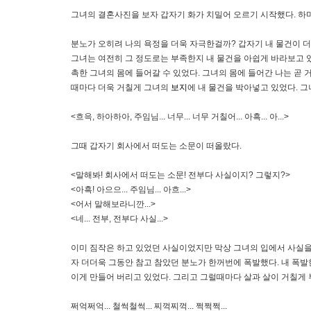
그녀의 결혼사진을 보자 갑자기 화가 치밀어 오르기 시작했다. 하
분노가 오히려 나의 욕정을 더욱 자극한걸까? 갑자기 내 물건이 더
그녀는 여전히 그 정도로는 부족한지 내 물건을 아쉽게 바라보고 있
촉한 그녀의 몸에 들어갈 수 있었다. 그녀의 몸에 들어간 나는 곧
때마다 더욱 거칠게 그녀의
보지
에 내 물건을 박아넣고 있었다. 
<흐윽, 하아하아, 주임님... 너무... 너무 거칠어... 아흑... 아...>
그때 갑자기 회사에서 떠도는 소문이 떠올랐다.
<말해봐! 회사에서 떠도는 소문! 전부다 사실이지? 그렇지?>
<아흑! 아으으... 주임님... 아흐...>
<어서 말해보라니깐...>
<네... 전부, 전부다 사실...>
이미 짐작은 하고 있었던 사실이었지만 막상 그녀의 입에서 사실을
자 더더욱 그동안 참고 참았던 분노가 한꺼번에 폭발했다. 내 폭
이게 만들어 버리고 있었다. 그리고 그럴때마다 살과 살이 거칠게 
쩌억쩌억... 철썩철썩... 찌꺽찌꺽... 쩍쩍쩍...