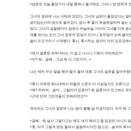
<남편은 오늘 출장가서 내일 쯤에나 올거에요. 그러니 맘 편하게 천
그녀의 권유에 나는 식탁에 앉았다. 그녀의 남편이 출장갔다는 말
갈아입는다며 방으로 들어갔다. 잠시 후 물이 뽀글뽀글하며 끓는 소
었다. 그녀가 걸을때마다 잠옷이 하늘하늘 거리며 그녀를 더욱 돋보
개를 숙이는 순간 그녀 잠옷의 앞섶이 뜨더니 젖무덤이 눈에 들어
슴
이 두근거리기 시작했다. 혹시, 혹시하는 생각이 머리 깊은곳에
<제가 결혼한 유부녀라는 거 알고 나시니 기분이 어떠세요?>
<어? 뭐... 글쎄... 그냥 뭐 다 그런거지...>
나는 딱히 무슨 말을 해야 할지 몰라 대충 그녀의 질문을 얼버무렸다
<혹시 어쩌면 회사내에서 떠돌던 소문이 다 사실일지도 모른다고
<뭐? 허허허... 설마... 그럴리야 있겠어? 뭐 결혼이야 안그래도
<근데 만약 그런것들이 진짜라면요?>
계속되는 그녀의 질문에 나는 땀이 뻘뻘 날 지경이었다. 자꾸 왜 그
<글쎄... 뭐 설사 그렇다고는 해도 내가 뭐라고 할 입장은 아니지 
<훗, 자꾸 그렇게 빙빙 돌려서 말씀하시지만 말고요... 솔직히