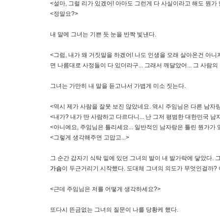
<설마, 그럴 리가 있겠어! 아마도 그런게 다 사실이라고 해도 뭔가 
<정말요?>
내 말에 그녀는 기쁜 듯 눈을 반짝 빛낸다.
<그럼, 내가 왜 거짓말을 하겠어! 나도 인생을 오래 살아온건 아
면 나름대로 사정들이 다 있더라구... 그래서 깨달았어... 그 사람
그녀는 가만히 내 말을 듣고나서 가볍게 미소 짓는다.
<역시 제가 사람을 잘못 보진 않았네요. 역시 주임님은 다른 남자랑
<내가? 내가 딴 사람하고 다르다니... 난 그저 평범한 대한민국 남
<아니에요, 주임님은 틀리세요... 일반적인 남자랑은 틀린 뭔가가 
<그렇게 생각해주면 고맙고...>
그 순간 갑자기 식탁 밑에 있던 그녀의 발이 내 발가락에 닿았다.
가슴
이 두근거리기 시작했다. 도대체 그녀의 의도가 무엇인걸까? 
<근데 주임님은 저를 어떻게 생각하세요?>
또다시 뜬금없는 그녀의 질문이 나를 당황케 했다.