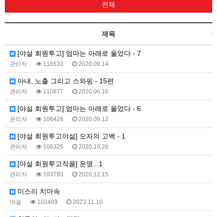
전체
제목
[야설 회원투고] 엄마는 아래로 울었다 - 7
관리자
116533
2020.09.14
아내, 노출 그리고 스와핑 - 15편
관리자
110877
2020.06.16
[야설 회원투고] 엄마는 아래로 울었다 - 6
관리자
106428
2020.09.12
[야설 회원투고야설] 모자의 고백 - 1
관리자
106325
2020.10.26
[야설 회원투고작품] 운명...1
관리자
103793
2020.12.15
미스리 치마속
야설
103489
2023.11.10