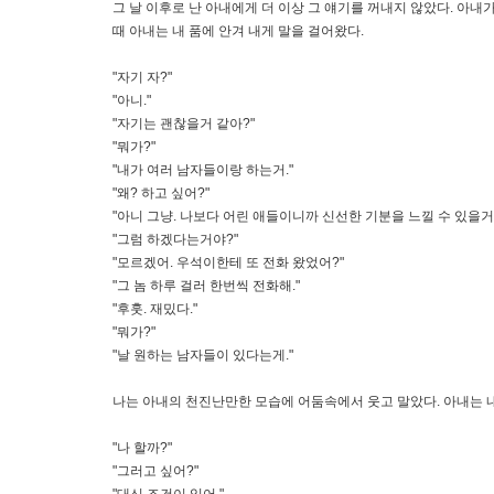
그 날 이후로 난 아내에게 더 이상 그 얘기를 꺼내지 않았다. 
때 아내는 내 품에 안겨 내게 말을 걸어왔다.
"자기 자?"
"아니."
"자기는 괜찮을거 같아?"
"뭐가?"
"내가 여러 남자들이랑 하는거."
"왜? 하고 싶어?"
"아니 그냥. 나보다 어린 애들이니까 신선한 기분을 느낄 수 있을거
"그럼 하겠다는거야?"
"모르겠어. 우석이한테 또 전화 왔었어?"
"그 놈 하루 걸러 한번씩 전화해."
"후훗. 재밌다."
"뭐가?"
"날 원하는 남자들이 있다는게."
나는 아내의 천진난만한 모습에 어둠속에서 웃고 말았다. 아내는 내
"나 할까?"
"그러고 싶어?"
"대신 조건이 있어."