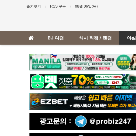
즐겨찾기
RSS 구독
08월 06일(목)
BJ 여캠
섹시 직캠 / 팬캠
야설