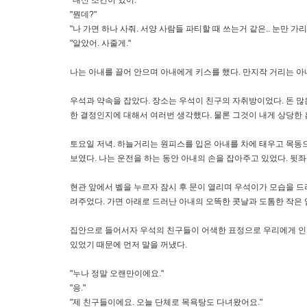
"뭔데?"
"나 가면 하나 사줘. 서양 사람들 파티할 때 쓰는거 같은.. 눈만 가리
"알았어. 사줄게."
나는 아내를 끌어 안으며 아내에게 키스를 했다. 만지작 거리는 아
우석과 약속을 잡았다. 장소는 우석이 친구의 자취방이었다. 돈 많은
한 결정인지에 대해서 여러번 생각했다. 물론 그것이 내게 상당한
토요일 저녁. 하늘거리는 원피스를 입은 아내를 차에 태우고 목동으
보였다. 나는 운전을 하는 동안 아내의 손을 잡아주고 있었다. 뒷
현관 앞에서 벨을 누르자 잠시 후 문이 열리며 우석이가 모습을 드
려주었다. 가면 아래로 드러난 아내의 오똑한 콧날과 도톰한 작은 
집안으로 들어서자 우석의 친구들이 어색한 표정으로 우리에게 인사
있었기 때문에 먼저 말을 꺼냈다.
"누나 정말 오랜만이에요."
"응."
"제 친구들이에요. 오늘 단체로 목욕탕도 다녀왔어요."