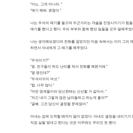
"아뇨. 그게 아니라.."
"얘기 해봐. 괜찮아."
나는 우석의 얘기를 들으며 두근거리는
가슴
을 진정시키기가 힘들
얘기를 했다고 했다. 우리 부부와 함께 했던 일들을 모두 말해주었
나는 생각해보겠다며 전화를 끊었지만 마음 속에서는 이미 그의 제
하면서 아내에게 그 얘기를 해주었다.
"우석이가?"
"응. 친구들이 하도 난리를 쳐서 전화를 해본거래."
"몇 명인데?"
"우석이까지 여섯."
"헙. 너무 많다."
"어린 영계들이라 당신한테는 신선할 거 같아서.."
"자긴 내가 그렇게 많은 남자들하고 하는게 좋아?"
"글쎄. 그건 당신이 결정할 문제잖아."
아내는 집에 도착할 때까지 말이 없었다. 아내도 결정을 내리기가
직접 살을 맞대고 한다는 것은 아무래도 무리인 듯 했다.