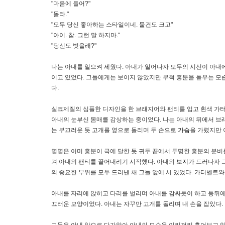
"마음에 들어?"
"몰라."
"모두 당신 좋아하는 스타일이네. 물건도 크고"
"아이. 참. 그런 말 하지마."
"당신도 벗을래?"
나는 아내를 일으켜 세웠다. 아내가 일어나자 모두의 시선이 아내
이고 있었다. 그들에게는 보이지 않았지만 무척 흥분을 돋우는 모
다.
실크제질의 심플한 디자인을 한 브래지어와 팬티를 입고 흰색 가터
아내의 눈부신 몸매를 감상하는 중이었다. 나는 아내의 뒤에서 
는 부끄러운 듯 고개를 옆으로 돌리며 두 손으로
가슴
을 가렸지만 
몇몇은 이미 흥분이 극에 달한 듯 귀두 끝에서 투명한 흥분의 분
겨 아내의 팬티를 끌어내리기 시작했다. 아내의
보지
가 드러나자 
의 중요한 부위를 모두 드러낸 채 그들 앞에 서 있었다. 가터벨트
아내를 자리에 앉히고 다리를 벌리며 아내를 감싸듯이 하고 등뒤에
끄러운 모양이었다. 아내는 자꾸만 고개를 돌리며 내 손을 잡았다.
그들은 아내 앞으로 다가앉아 아내의 모습을 이리저리 훑어보고 있