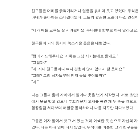
친구들은 머리를 긁적거리거나 얼굴을 붉히며 웃고 있었다. 우석은 
아내가 좋아하는 스타일이었다. 그들의 깔끔한 모습에 다소 안심이
"제가 애들 교육도 잘 시켜놨어요. 누나한테 함부로 하지 말라고요
친구들이 거의 동시에 쑥스러운 웃음을 내뱉었다.
"형이 리드해주세요. 저희는 그냥 시키는데로 할게요."
"그럴까?"
"네. 저나 친구들이나 여자 경험이 많지 않아서 잘 못해요."
"그래? 그럼 남자들부터 먼저 옷을 벗어볼까?"
"네."
나는 그들과 함께 자리에서 일어나 옷을 벗기 시작했다. 서로 초
에서 옷을 벗고 있으니 부끄러운지 고개를 숙인 채 두 손을 앞으로 
힐끔힐끔 쳐다보며 어쩔줄 몰라하더니 나를 자꾸만 쳐다보았다.
그들은 여자 앞에서 벗고 서 있는 것이 어색한 듯 손으로 자신의
었다. 나는 아내 옆에 다시 앉았다. 우석이를 비롯한 그의 친구들