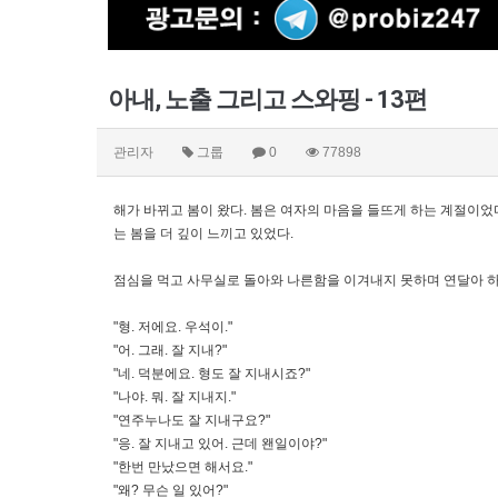
아내, 노출 그리고 스와핑 - 13편
관리자
그룹
0
77898
해가 바뀌고 봄이 왔다. 봄은 여자의 마음을 들뜨게 하는 계절이었
는 봄을 더 깊이 느끼고 있었다.
점심을 먹고 사무실로 돌아와 나른함을 이겨내지 못하며 연달아 하품
"형. 저에요. 우석이."
"어. 그래. 잘 지내?"
"네. 덕분에요. 형도 잘 지내시죠?"
"나야. 뭐. 잘 지내지."
"연주누나도 잘 지내구요?"
"응. 잘 지내고 있어. 근데 왠일이야?"
"한번 만났으면 해서요."
"왜? 무슨 일 있어?"