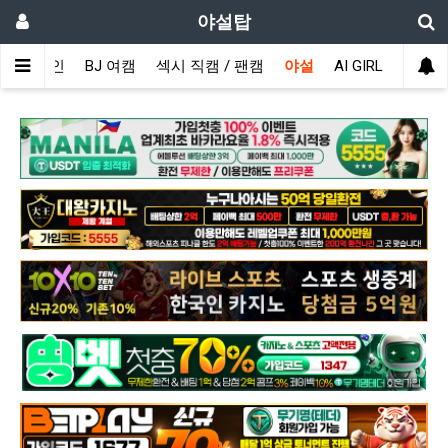
야설탑
메인
BJ 여캠
섹시 직캠 / 팬캠
야설
AI GIRL