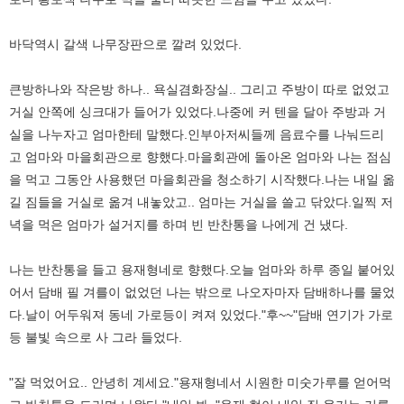
바닥역시 갈색 나무장판으로 깔려 있었다.
큰방하나와 작은방 하나.. 욕실겸화장실.. 그리고 주방이 따로 없었고
거실 안쪽에 싱크대가 들어가 있었다.나중에 커 텐을 달아 주방과 거
실을 나누자고 엄마한테 말했다.인부아저씨들께 음료수를 나눠드리
고 엄마와 마을회관으로 향했다.마을회관에 돌아온 엄마와 나는 점심
을 먹고 그동안 사용했던 마을회관을 청소하기 시작했다.나는 내일 옮
길 짐들을 거실로 옮겨 내놓았고.. 엄마는 거실을 쓸고 닦았다.일찍 저
녁을 먹은 엄마가 설거지를 하며 빈 반찬통을 나에게 건 냈다.
나는 반찬통을 들고 용재형네로 향했다.오늘 엄마와 하루 종일 붙어있
어서 담배 필 겨를이 없었던 나는 밖으로 나오자마자 담배하나를 물었
다.날이 어두워져 동네 가로등이 켜져 있었다."후~~"담배 연기가 가로
등 불빛 속으로 사 그라 들었다.
"잘 먹었어요.. 안녕히 계세요."용재형네서 시원한 미숫가루를 얻어먹