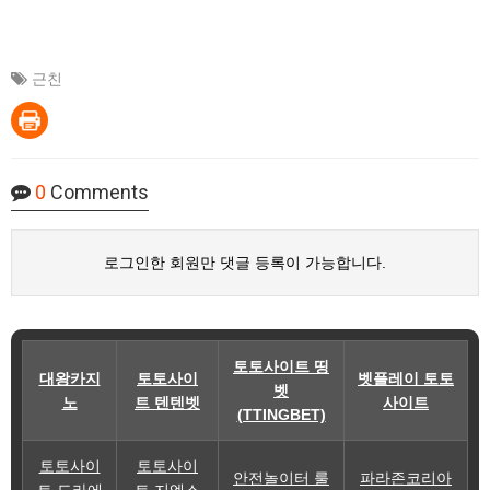
근친
0
Comments
로그인한 회원만 댓글 등록이 가능합니다.
토토사이트 띵
대왕카지
토토사이
벳플레이 토토
벳
노
트 텐텐벳
사이트
(TTINGBET)
토토사이
토토사이
안전놀이터 룰
파라존코리아
트 도라에
트 지엑스