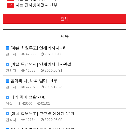
나는 관사병이었다 -1부
7
전체
제목
[야설 회원투고] 언제까지나 - 8
관리자
42836
2020.05.03
[야설 독점연재] 언제까지나 - 완결
관리자
42755
2020.05.31
엄마와 나, 나와 엄마 - 4부
관리자
42702
2018.12.23
나의 취미 생활 -1편
야설
42660
01.01
[야설 회원투고] 고추밭 이야기 17편
관리자
42634
2020.03.09