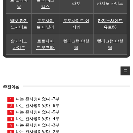
라벳
카지노 사이트
몽
엑스
빅벳 카지
토토사이
토토사이트 이
카지노사이트
노사이트
트 마닐라
지벳
유로88
솔카지노
토토사이
텔레그램 야설
텔레그램 야설
사이트
트 오즈88
탑
탑
추천야설
나는 관사병이었다 -7부
1
나는 관사병이었다 -6부
2
나는 관사병이었다 -5부
3
나는 관사병이었다 -4부
4
나는 관사병이었다 -3부
5
나는 관사병이었다 -2부
6