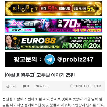
[야설 회원투고] 고추밭 이야기 25편
관리자
0
40886
2020.03.15 20:03
선선한 바람이 시원하게 불고 있었고 했 빛이 따뜻했다.아침 일찍 밭
일을 나가시던 동네어르신 몇몇 분들과 마주쳤고 반갑게 인사를 드렸