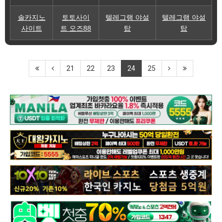
솔카지노
토토사이
텔레그램 야설
텔레그램 야설
사이트
트 오즈88
탑
탑
21
22
23
24
25