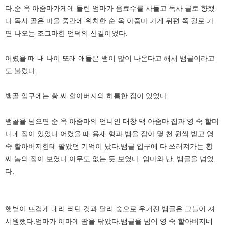
다.순 옥 아줌마가게에 들린 엄마가 음료수를 사들고 독사 골로 향했
다.독사 골은 마을 중간에 위치한 순 옥 아줌마 가게 뒤편 쪽 길로 가
면 나오는 조그마한 언덕의 산길이었다.
어렸을 때 내 나이 또래 애들은 뱀이 많이 나온다고 해서 뱀골이라고
도 불렀다.
뱀골 입구에는 황 씨 할아버지의 허름한 집이 있었다.
뱀골을 넘으면 순 옥 아줌마의 언니인 대창 댁 아줌마 집과 영 숙 할머
니네 집이 있었다.어렸을 때 용재 형과 뱀을 잡아 몇 천 원씩 받고 영
숙 할아버지한테 팔았던 기억이 났다.뱀골 입구에 다 쓰러져가는 황
씨 놈의 집이 보였다.아무도 없는 듯 보였다. 엄마와 난, 뱀골을 넘었
다.
햇볕이 뜨겁게 내리 쬐던 것과 달리 숲으로 우거진 뱀골은 그늘이 져
시원했다.엄마가 이마에 땀을 닦았다.뱀골을 넘어 영 숙 할아버지네