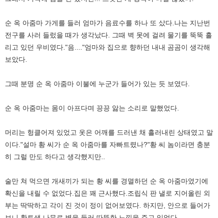
순 옥 아줌마 가게를 들러 엄마가 음료수를 하나 또 샀다.나는 지난번
전구를 사러 들렀을 때가 생각났다. 그때 벽 못에 걸려 물기를 뚝뚝 흘
리고 있던 우비였다."음...."엄마와 집으로 향하던 내내 곰곰이 생각해
보았다.
그때 분명 순 옥 아줌마 이불에 누군가 들어가 있는 듯 보였다.
순 옥 아줌마는 몸이 아프다며 끙끙 앓는 소리로 말했었다.
머리는 헝클어져 있었고 옷은 어깨를 드러낸 채 흘러내린 상태였고 말
이다."설마 황 씨가 순 옥 아줌마를 자빠트렸나?"황 씨 놈이라면 충분
히 그럴 만도 하다고 생각했지만..
술만 쳐 먹으면 개새끼가 되는 황 씨를 경멸하던 순 옥 아줌마였기에
확신을 내릴 수 없었다.집은 꽤 근사했다.조립식 판 낼로 지어올린 외
부는 딱딱하고 각이 진 것이 정이 없어보였다. 하지만, 안으로 들어가
보니 황토색 나무로 벽을 둘러 따뜻한 느낌을 주고 있었다.