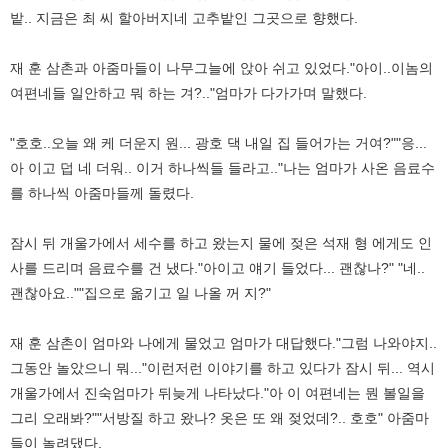
밭.. 지금은 최 씨 할아버지네 고추밭인 그곳으로 향했다.
재 훈 삼촌과 아줌마들이 나무그늘에 앉아 쉬고 있었다."아이..이놈의
여편네들 일안하고 뭐 하는 겨?.."엄마가 다가가며 말했다.
"호호..오늘 왜 케 더운지 원... 광호 댁 내일 집 들어가는 거여?""응...
아 이고 덥 네 더워.. 이거 하나씩들 들라고.."나는 엄마가 사온 음료수
를 하나씩 아줌마들께 돌렸다.
잠시 뒤 개울가에서 세수를 하고 왔는지 물에 젖은 석재 형 에게도 인
사를 드리며 음료수를 건 냈다."아이고 얘기 들었다... 괜찮나?" "네..
괜찮아요..""집으로 옮기고 일 나올 꺼 지?"
재 훈 삼촌이 엄마와 나에게 물었고 엄마가 대답했다."그럼 나와야지..
그동안 놀았으니 뭐..."이런저런 이야기를 하고 있다가 잠시 뒤... 역시
개울가에서 진숙엄마가 뒤늦게 나타났다."아 이 여편네는 뭔 볼일을
그리 오래봐?""서방질 하고 왔나? 옷은 또 왜 젖었데?.. 호호" 아줌마
들이 놀려댔다.