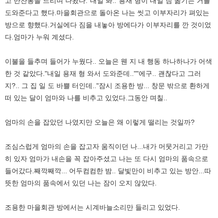
고 반찬통을 드리며 나왔다."내일 봐.."용재 형이 내일 짐 옮기는 거를
도와준다고 했다.마을회관으로 돌아온 나는 씻고 이부자리가 펴있는
방으로 향했다.거실에다 짐을 내놓아 방에다가 이부자리를 깐 것이었
다.엄마가 누워 계셨다.
이불을 들추며 들어가 누웠다.. 오늘은 웬 지 내 행동 하나하나가 어색
한 것 같았다."내일 용재 형 와서 도와준데..""에구.. 괜찮다고 그러
지?.. 그 집 일 도 바쁠 터인데.."잠시 조용한 방... 창문 밖으로 환하게
떠 있는 달이 엄마와 나를 비추고 있었다.그동안 며칠..
엄마의 손을 잡았던 나였지만 오늘은 왜 이렇게 떨리는 것일까?
조심스럽게 엄마의 손을 잡고자 움직이던 나...내가 머뭇거리고 가만
히 있자 엄마가 내손을 꼭 잡아주셨고 나는 또 다시 엄마의 품속으로
들어갔다.째깍째깍... 어두컴컴한 밤.. 달빛만이 비추고 있는 방안...따
뜻한 엄마의 품속에서 있던 나는 잠이 오지 않았다.
조용한 마을회관 방에서는 시계바늘소리만 들리고 있었다.