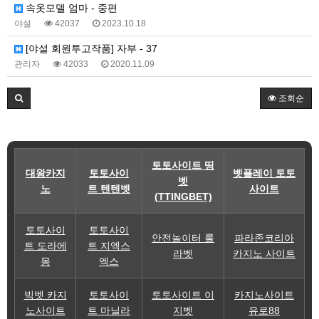
속옷모델 엄마 - 중편
야설
42037
2023.10.18
[야설 회원투고작품] 자부 - 37
관리자
42033
2020.11.09
조회순
토토사이트 띵
대왕카지
토토사이
벳플레이 토토
벳
노
트 텐텐벳
사이트
(TTINGBET)
토토사이
토토사이
안전놀이터 룰
파라존코리아
트 도라에
트 지엑스
라벳
카지노 사이트
몽
엑스
빅벳 카지
토토사이
토토사이트 이
카지노사이트
노사이트
트 마닐라
지벳
유로88