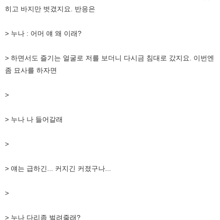
히고 바지만 벗겼지요. 반응은
> 누나 : 어머 얘 왜 이래?
> 하면서도 즐기는 얼굴로 저를 보더니 다시금 침대로 갔지요. 이번엔
좀 묘사를 하자면
>
> 누나 나 들어갈래
>
> 얘는 급하긴... 커지긴 커졌구나...
>
> 누나 다리좀 벌려줄래?