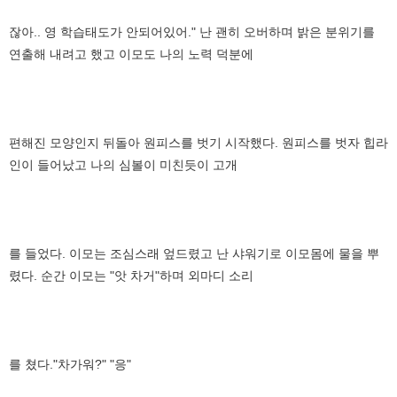
잖아.. 영 학습태도가 안되어있어." 난 괜히 오버하며 밝은 분위기를
연출해 내려고 했고 이모도 나의 노력 덕분에
편해진 모양인지 뒤돌아 원피스를 벗기 시작했다. 원피스를 벗자 힙라
인이 들어났고 나의 심볼이 미친듯이 고개
를 들었다. 이모는 조심스래 엎드렸고 난 샤워기로 이모몸에 물을 뿌
렸다. 순간 이모는 "앗 차거"하며 외마디 소리
를 쳤다."차가워?" "응"