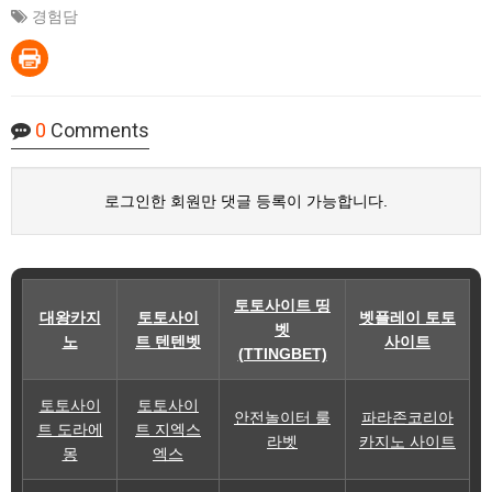
경험담
0
Comments
로그인한 회원만 댓글 등록이 가능합니다.
토토사이트 띵
대왕카지
토토사이
벳플레이 토토
벳
노
트 텐텐벳
사이트
(TTINGBET)
토토사이
토토사이
안전놀이터 룰
파라존코리아
트 도라에
트 지엑스
라벳
카지노 사이트
몽
엑스