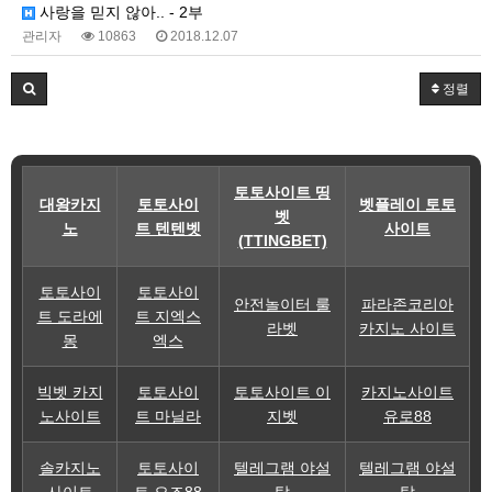
사랑을 믿지 않아.. - 2부
관리자
10863
2018.12.07
정렬
토토사이트 띵
대왕카지
토토사이
벳플레이 토토
벳
노
트 텐텐벳
사이트
(TTINGBET)
토토사이
토토사이
안전놀이터 룰
파라존코리아
트 도라에
트 지엑스
라벳
카지노 사이트
몽
엑스
빅벳 카지
토토사이
토토사이트 이
카지노사이트
노사이트
트 마닐라
지벳
유로88
솔카지노
토토사이
텔레그램 야설
텔레그램 야설
사이트
트 오즈88
탑
탑