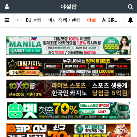
야설탑
메인
BJ 여캠
섹시 직캠 / 팬캠
야설
AI GIRL