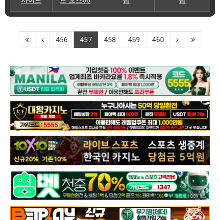
456
457
458
459
460