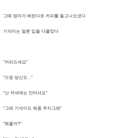
그때 엄마가 베란다로 커피를 들고나오셨다
기석이는 얼른 입을 다물었다
"커피드세요"
"으응 당신도..."
"난 저녁에는 안마셔요"
"그래 기석이도 뭐좀 주지그래"
"뭐줄까?"