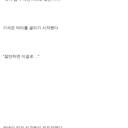
기석은 머리를 굴리기 시작했다
"잘만하면 이걸로...."
저녁이 되자 식구들이 모두모였다