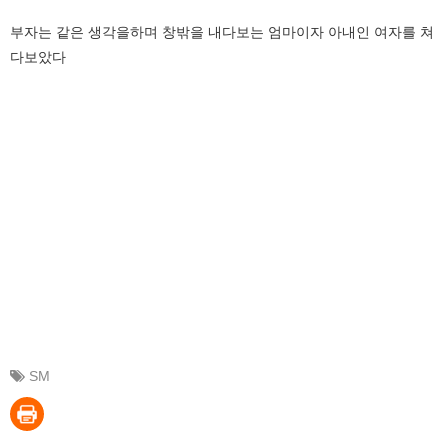
부자는 같은 생각을하며 창밖을 내다보는 엄마이자 아내인 여자를 쳐
다보았다
SM