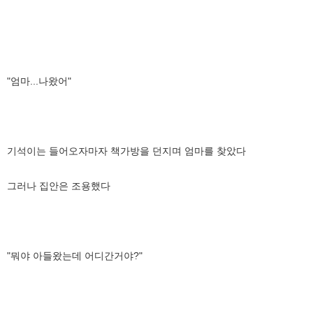
"엄마...나왔어"
기석이는 들어오자마자 책가방을 던지며 엄마를 찾았다
그러나 집안은 조용했다
"뭐야 아들왔는데 어디간거야?"