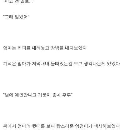
"아뇨 전 별로..."
"그래 알았어"
엄마는 커피를 내려놓고 창밖을 내다보았다
기석은 엄마가 저녁내내 들떠있는걸 보고 생각나는게 있었다
"낮에 애인만나고 기분이 좋네 후후"
뒤에서 엄마의 뒷태를 보니 탐스러운 엉덩이가 섹시해보였다