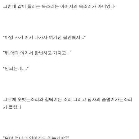
그런데 같이 들리는 목소리는 아버지의 목소리가 아니었다
"아잉 자기 어서 나가자 여기선 불안해서..."
"뭐 어때 여기서 한번하고 가자고..."
"안되는데...."
그뒤에 옷벗는소리와 헐떡이는 소리 그리고 남자의 숨넘어가는소리
가 들렸다
"뭐야 엄마 애인이라도 있는거야?"