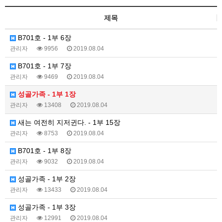
제목
B701호 - 1부 6장
관리자
9956
2019.08.04
B701호 - 1부 7장
관리자
9469
2019.08.04
성골가족 - 1부 1장
관리자
13408
2019.08.04
새는 여전히 지저귄다. - 1부 15장
관리자
8753
2019.08.04
B701호 - 1부 8장
관리자
9032
2019.08.04
성골가족 - 1부 2장
관리자
13433
2019.08.04
성골가족 - 1부 3장
관리자
12991
2019.08.04