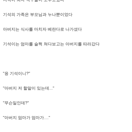
기석의 가족은 부모님과 누나뿐이었다
아버지는 식사를 마치자 베란다로 나가셨다
기석이는 엄마를 슬쩍 쳐다보고는 아버지를 따라갔다
"응 기석이니?"
"아버지 저 할말이 있는데..."
"무슨일인데?"
"아버지 엄마가 엄마가...."