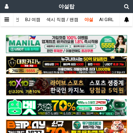
야설탑
메인
BJ 여캠
섹시 직캠 / 팬캠
야설
AI GIRL