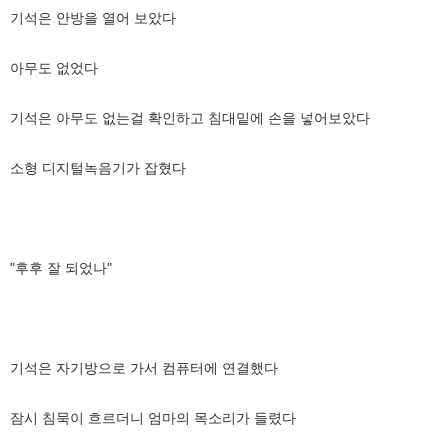
기석은 안방을 열어 보았다
아무도 없었다
기석은 아무도 없는걸 확인하고 침대밑에 손을 넣어보았다
소형 디지털녹음기가 잡혔다
"후후 잘 되었나"
기석은 자기방으로 가서 컴퓨터에 연결했다
잠시 침묵이 흐르더니 엄마의 목소리가 들렸다